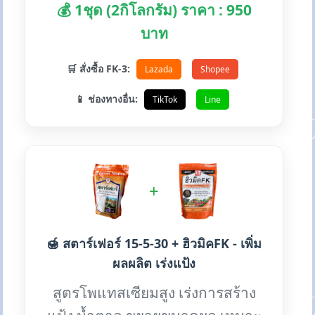
💰 1ชุด (2กิโลกรัม) ราคา : 950
บาท
🛒 สั่งซื้อ FK-3:
Lazada
Shopee
📱 ช่องทางอื่น:
TikTok
Line
+
🍯 สตาร์เฟอร์ 15-5-30 + ฮิวมิคFK - เพิ่ม
ผลผลิต เร่งแป้ง
สูตรโพแทสเซียมสูง เร่งการสร้าง