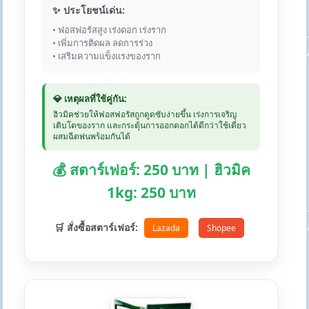
✨ ประโยชน์เด่น:
• ฟอสฟอรัสสูง เร่งดอก เร่งราก
• เพิ่มการติดผล ลดการร่วง
• เสริมความแข็งแรงของราก
💎 เหตุผลที่ใช้คู่กัน:
ฮิวมิคช่วยให้ฟอสฟอรัสถูกดูดซับง่ายขึ้น เร่งการเจริญ
เติบโตของราก และกระตุ้นการออกดอกได้ดีกว่าใช้เดี่ยว
ผสมฉีดพ่นพร้อมกันได้
💰 สตาร์เฟอร์: 250 บาท | ฮิวมิค
1kg: 250 บาท
🛒 สั่งซื้อสตาร์เฟอร์:
Lazada
Shopee