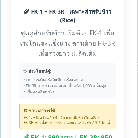
🌾 FK-1 + FK-3R - เฉพาะสำหรับข้าว
(Rice)
ชุดคู่สำหรับข้าว เริ่มด้วย FK-1 เพื่อ
เร่งโตและแข็งแรง ตามด้วย FK-3R
เพื่อรวงยาว เมล็ดเต็ม
✨ ประโยชน์คู่:
• FK-1: เร่งโต เร่งใบเขียว เร่งแตกกอ
• FK-3R: รวงยาว เมล็ดเต็ม น้ำหนัก 1,000 เมล็ดสูง
• เพิ่มผลผลิตต่อไร่
⏰ ช่วงเวลาการใช้:
FK-1: หลังหว่าน 15-45 วัน และเมื่อข้าวใบเหลือง
FK-3R: ช่วงตั้งท้อง ออกรวง และก่อนข้าวสุก 2-3 สัปดาห์
💰 FK-1: 890 บาท | FK-3R: 950