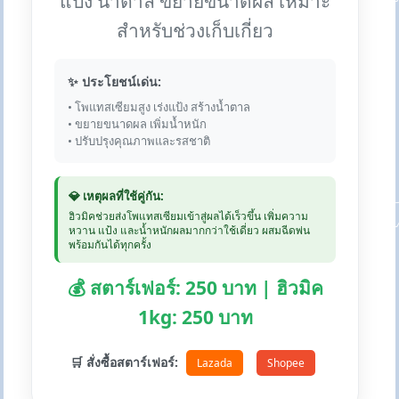
แป้ง น้ำตาล ขยายขนาดผล เหมาะ
สำหรับช่วงเก็บเกี่ยว
✨ ประโยชน์เด่น:
• โพแทสเซียมสูง เร่งแป้ง สร้างน้ำตาล
• ขยายขนาดผล เพิ่มน้ำหนัก
• ปรับปรุงคุณภาพและรสชาติ
💎 เหตุผลที่ใช้คู่กัน:
ฮิวมิคช่วยส่งโพแทสเซียมเข้าสู่ผลได้เร็วขึ้น เพิ่มความ
หวาน แป้ง และน้ำหนักผลมากกว่าใช้เดี่ยว ผสมฉีดพ่น
พร้อมกันได้ทุกครั้ง
💰 สตาร์เฟอร์: 250 บาท | ฮิวมิค
1kg: 250 บาท
🛒 สั่งซื้อสตาร์เฟอร์:
Lazada
Shopee