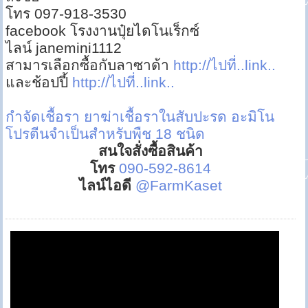
โทร 097-918-3530
facebook โรงงานปุ๋ยไดโนเร็กซ์
ไลน์ janemini1112
สามารเลือกซื้อกับลาซาด้า
http://ไปที่..link..
และช้อปปี้
http://ไปที่..link..
กำจัดเชื้อรา
ยาฆ่าเชื้อราในสับปะรด
อะมิโน
โปรตีนจำเป็นสำหรับพืช 18 ชนิด
สนใจสั่งซื้อสินค้า
โทร
090-592-8614
ไลน์ไอดี
@FarmKaset