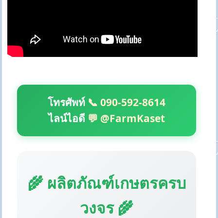
โทรศัพท์
📞 090-592-8614
ไลน์ไอดี
💬 @FarmKaset
🌾 ผลิตภัณฑ์เกษตรครบ
วงจร 🌾