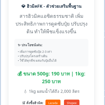
💎 ฮิวมิคFK - ตัวช่วยเสริมพื้นฐาน
สารฮิวมิคแอซิดธรรมชาติ เพิ่ม
ประสิทธิภาพการดูดซับปุ๋ย ปรับปรุง
ดิน ทำให้พืชแข็งแรงขึ้น
✨ ประโยชน์เด่น:
• เพิ่มการดูดซับปุ๋ย 2-3 เท่า
• ปรับปรุงโครงสร้างดิน
• ใช้ได้ทุกพืช ผสมกับปุ๋ยอื่นได้
💰 ขนาด 500g: 190 บาท | 1kg:
250 บาท
💧 1kg ผสมน้ำได้ถึง 2,000 ลิตร
🛒 สั่งซื้อฮิวมิค:
Lazada
Shopee