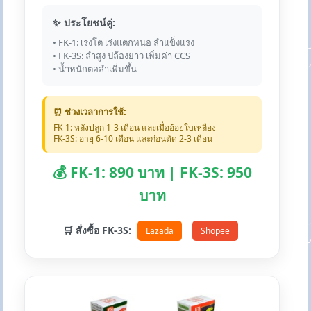
✨ ประโยชน์คู่:
• FK-1: เร่งโต เร่งแตกหน่อ ลำแข็งแรง
• FK-3S: ลำสูง ปล้องยาว เพิ่มค่า CCS
• น้ำหนักต่อลำเพิ่มขึ้น
⏰ ช่วงเวลาการใช้:
FK-1: หลังปลูก 1-3 เดือน และเมื่ออ้อยใบเหลือง
FK-3S: อายุ 6-10 เดือน และก่อนตัด 2-3 เดือน
💰 FK-1: 890 บาท | FK-3S: 950
บาท
🛒 สั่งซื้อ FK-3S:
Lazada
Shopee