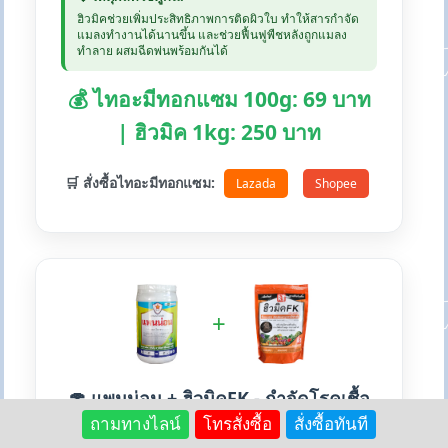
ฮิวมิคช่วยเพิ่มประสิทธิภาพการติดผิวใบ ทำให้สารกำจัด
แมลงทำงานได้นานขึ้น และช่วยฟื้นฟูพืชหลังถูกแมลง
ทำลาย ผสมฉีดพ่นพร้อมกันได้
💰 ไทอะมีทอกแซม 100g: 69 บาท
| ฮิวมิค 1kg: 250 บาท
🛒 สั่งซื้อไทอะมีทอกแซม:
Lazada
Shopee
+
🍄 แพนน่อน + ฮิวมิคFK - กำจัดโรคเชื้อ
รา
ถามทางไลน์
โทรสั่งซื้อ
สั่งซื้อทันที