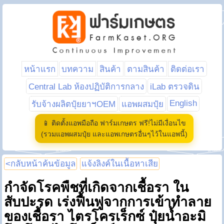
หน้าแรก
บทความ
สินค้า
ตามสินค้า
ติดต่อเรา
Central Lab ห้องปฏิบัติการกลาง
iLab ตรวจดิน
English
รับจ้างผลิตปุ๋ยยาฯOEM
แอพผสมปุ๋ย
📱 ติดตั้งแอพมือถือ ฟาร์มเกษตร ฟรี!ไม่มีเงื่อนไข
(รวมแอพผสมปุ๋ย และแอพเกษตรอื่นๆไว้ในแอพนี้)
<กลับหน้าค้นข้อมูล
แจ้งลิงค์ในเนื้อหาเสีย
กำจัดโรคพืชที่เกิดจากเชื้อรา ใน
สับปะรด เร่งฟื้นฟูจากการเข้าทำลาย
ของเชื้อรา ไตรโครเร็กซ์ ปุ๋ยน้ำอะมิ