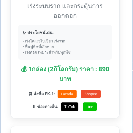
เร่งระบบราก และกระตุ้นการ
ออกดอก
✨ ประโยชน์เด่น:
• เร่งโต เร่งใบเขียว เร่งราก
• ฟื้นฟูพืชที่เสียหาย
• เร่งดอก เหมาะสำหรับทุกพืช
💰 1กล่อง (2กิโลกรัม) ราคา : 890
บาท
🛒 สั่งซื้อ FK-1:
Lazada
Shopee
📱 ช่องทางอื่น:
TikTok
Line