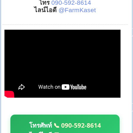
โทร
090-592-8614
ไลน์ไอดี
@FarmKaset
โทรศัพท์
📞 090-592-8614