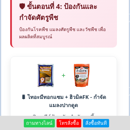
🛡️ ขั้นตอนที่ 4: ป้องกันและ
กำจัดศัตรูพืช
ป้องกันโรคพืช แมลงศัตรูพืช และวัชพืช เพื่อ
ผลผลิตที่สมบูรณ์
+
🐛 ไทอะมีทอกแซม + ฮิวมิคFK - กำจัด
แมลงปากดูด
สารอินทรีย์ป้องกันกำจัดเพลี้ยทุก
ถามทางไลน์
โทรสั่งซื้อ
สั่งซื้อทันที
ชนิด แมลงปากดูด หนอนชอนใบ