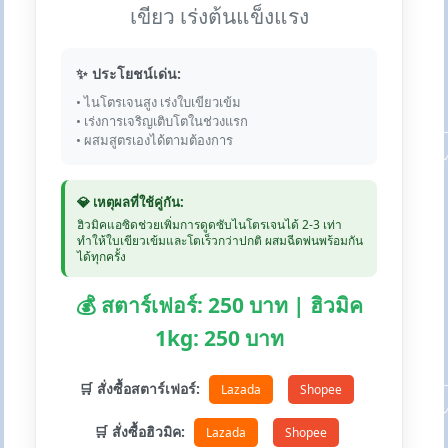
เขียว เร่งต้นแข็งแรง
✨ ประโยชน์เด่น:
• ไนโตรเจนสูง เร่งใบเขียวเข้ม
• เร่งการเจริญเติบโตในช่วงแรก
• ผสมสูตรเองได้ตามต้องการ
💎 เหตุผลที่ใช้คู่กัน:
ฮิวมิคแอซิดช่วยเพิ่มการดูดซับไนโตรเจนได้ 2-3 เท่า
ทำให้ใบเขียวเข้มและโตเร็วกว่าปกติ ผสมฉีดพ่นพร้อมกัน
ได้ทุกครั้ง
💰 สตาร์เฟอร์: 250 บาท | ฮิวมิค
1kg: 250 บาท
🛒 สั่งซื้อสตาร์เฟอร์:
Lazada
Shopee
🛒 สั่งซื้อฮิวมิค:
Lazada
Shopee