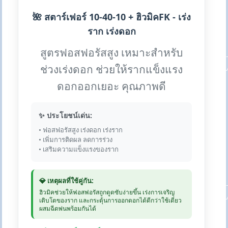
🌺 สตาร์เฟอร์ 10-40-10 + ฮิวมิคFK - เร่ง
ราก เร่งดอก
สูตรฟอสฟอรัสสูง เหมาะสำหรับ
ช่วงเร่งดอก ช่วยให้รากแข็งแรง
ดอกออกเยอะ คุณภาพดี
✨ ประโยชน์เด่น:
• ฟอสฟอรัสสูง เร่งดอก เร่งราก
• เพิ่มการติดผล ลดการร่วง
• เสริมความแข็งแรงของราก
💎 เหตุผลที่ใช้คู่กัน:
ฮิวมิคช่วยให้ฟอสฟอรัสถูกดูดซับง่ายขึ้น เร่งการเจริญ
เติบโตของราก และกระตุ้นการออกดอกได้ดีกว่าใช้เดี่ยว
ผสมฉีดพ่นพร้อมกันได้