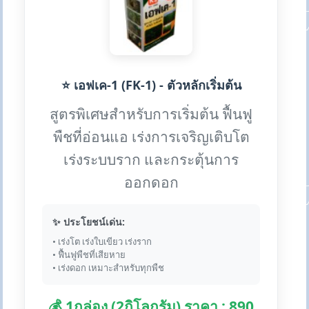
⭐ เอฟเค-1 (FK-1) - ตัวหลักเริ่มต้น
สูตรพิเศษสำหรับการเริ่มต้น ฟื้นฟู
พืชที่อ่อนแอ เร่งการเจริญเติบโต
เร่งระบบราก และกระตุ้นการ
ออกดอก
✨ ประโยชน์เด่น:
• เร่งโต เร่งใบเขียว เร่งราก
• ฟื้นฟูพืชที่เสียหาย
• เร่งดอก เหมาะสำหรับทุกพืช
💰 1กล่อง (2กิโลกรัม) ราคา : 890