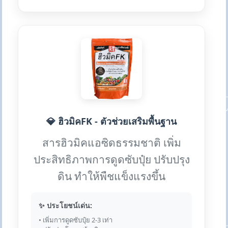
💎 ฮิวมิคFK - ตัวช่วยเสริมพื้นฐาน
สารฮิวมิคแอซิดธรรมชาติ เพิ่ม
ประสิทธิภาพการดูดซับปุ๋ย ปรับปรุง
ดิน ทำให้พืชแข็งแรงขึ้น
✨ ประโยชน์เด่น:
• เพิ่มการดูดซับปุ๋ย 2-3 เท่า