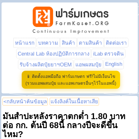
หน้าแรก
บทความ
สินค้า
ตามสินค้า
ติดต่อเรา
Central Lab ห้องปฏิบัติการกลาง
iLab ตรวจดิน
English
รับจ้างผลิตปุ๋ยยาฯOEM
แอพผสมปุ๋ย
📱 ติดตั้งแอพมือถือ ฟาร์มเกษตร ฟรี!ไม่มีเงื่อนไข
(รวมแอพผสมปุ๋ย และแอพเกษตรอื่นๆไว้ในแอพนี้)
<กลับหน้าค้นข้อมูล
แจ้งลิงค์ในเนื้อหาเสีย
มันสำปะหลังราคาตกต่ำ 1.80 บาท
ต่อ กก. ต้นปี 68นี้ กลางปีจะดีขึ้น
ไหม?