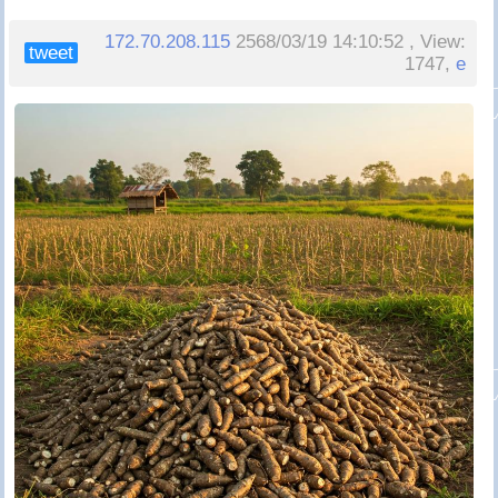
172.70.208.115
2568/03/19 14:10:52 , View:
tweet
1747,
e