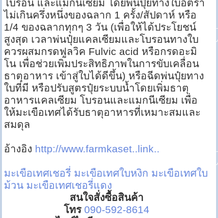
โบรอน และแมกนีเซียม โดยพ่นปุ๋ยทางใบอัตรา
ไม่เกินครึ่งหนึ่งของฉลาก 1 ครั้ง/สัปดาห์ หรือ
1/4 ของฉลากทุกๆ 3 วัน (เพื่อให้ได้ประโยชน์
สูงสุด เวลาพ่นปุ๋ยแคลเซียมและโบรอนทางใบ
ควรผสมกรดฟูลวิค Fulvic acid หรือกรดอะมิ
โน เพื่อช่วยเพิ่มประสิทธิภาพในการขับเคลื่อน
ธาตุอาหาร เข้าสู่ใบได้ดีขึ้น) หรือฉีดพ่นปุ๋ยทาง
ใบที่มี หรือปรับสูตรปุ๋ยระบบน้ำโดยเพิ่มธาตุ
อาหารแคลเซียม โบรอนและแมกนีเซียม เพื่อ
ให้มะเขือเทศได้รับธาตุอาหารที่เหมาะสมและ
สมดุล
อ้างอิง
http://www.farmkaset..link..
มะเขือเทศเชอรี่
มะเขือเทศใบหงิก
มะเขือเทศใบ
ม้วน
มะเขือเทศเชอรี่แดง
สนใจสั่งซื้อสินค้า
โทร
090-592-8614