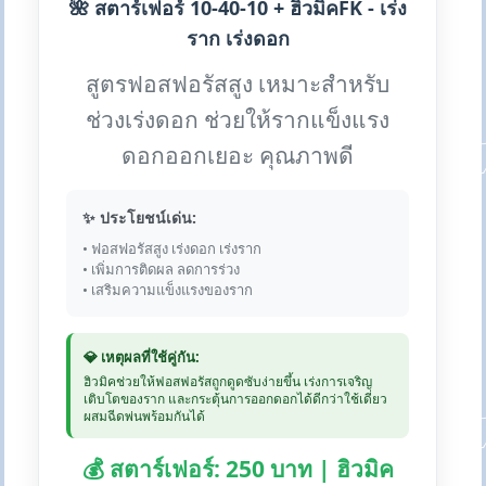
🌺 สตาร์เฟอร์ 10-40-10 + ฮิวมิคFK - เร่ง
ราก เร่งดอก
สูตรฟอสฟอรัสสูง เหมาะสำหรับ
ช่วงเร่งดอก ช่วยให้รากแข็งแรง
ดอกออกเยอะ คุณภาพดี
✨ ประโยชน์เด่น:
• ฟอสฟอรัสสูง เร่งดอก เร่งราก
• เพิ่มการติดผล ลดการร่วง
• เสริมความแข็งแรงของราก
💎 เหตุผลที่ใช้คู่กัน:
ฮิวมิคช่วยให้ฟอสฟอรัสถูกดูดซับง่ายขึ้น เร่งการเจริญ
เติบโตของราก และกระตุ้นการออกดอกได้ดีกว่าใช้เดี่ยว
ผสมฉีดพ่นพร้อมกันได้
💰 สตาร์เฟอร์: 250 บาท | ฮิวมิค