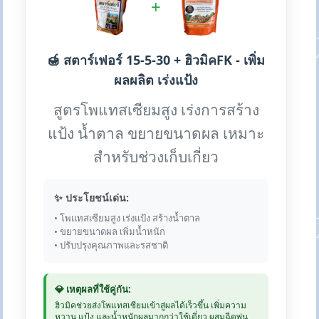
+
🍯 สตาร์เฟอร์ 15-5-30 + ฮิวมิคFK - เพิ่ม
ผลผลิต เร่งแป้ง
สูตรโพแทสเซียมสูง เร่งการสร้าง
แป้ง น้ำตาล ขยายขนาดผล เหมาะ
สำหรับช่วงเก็บเกี่ยว
✨ ประโยชน์เด่น:
• โพแทสเซียมสูง เร่งแป้ง สร้างน้ำตาล
• ขยายขนาดผล เพิ่มน้ำหนัก
• ปรับปรุงคุณภาพและรสชาติ
💎 เหตุผลที่ใช้คู่กัน:
ฮิวมิคช่วยส่งโพแทสเซียมเข้าสู่ผลได้เร็วขึ้น เพิ่มความ
หวาน แป้ง และน้ำหนักผลมากกว่าใช้เดี่ยว ผสมฉีดพ่น