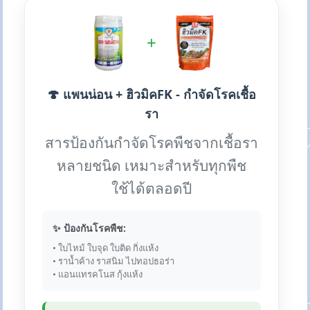
+
🍄 แพนน่อน + ฮิวมิคFK - กำจัดโรคเชื้อ
รา
สารป้องกันกำจัดโรคพืชจากเชื้อรา
หลายชนิด เหมาะสำหรับทุกพืช
ใช้ได้ตลอดปี
✨ ป้องกันโรคพืช:
• ใบไหม้ ใบจุด ใบติด กิ่งแห้ง
• ราน้ำค้าง ราสนิม ไปทอปธอร่า
• แอนแทรคโนส กุ้งแห้ง