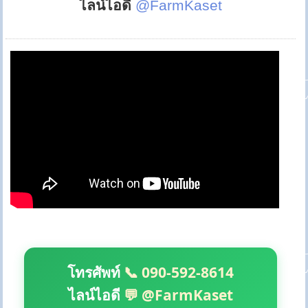
ไลน์ไอดี
@FarmKaset
โทรศัพท์
📞 090-592-8614
ไลน์ไอดี
💬 @FarmKaset