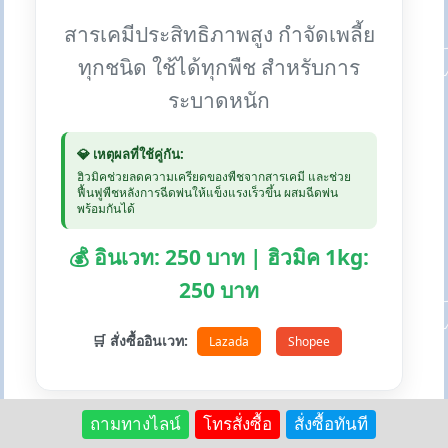
สารเคมีประสิทธิภาพสูง กำจัดเพลี้ย
ทุกชนิด ใช้ได้ทุกพืช สำหรับการ
ระบาดหนัก
💎 เหตุผลที่ใช้คู่กัน:
ฮิวมิคช่วยลดความเครียดของพืชจากสารเคมี และช่วย
ฟื้นฟูพืชหลังการฉีดพ่นให้แข็งแรงเร็วขึ้น ผสมฉีดพ่น
พร้อมกันได้
💰 อินเวท: 250 บาท | ฮิวมิค 1kg:
250 บาท
🛒 สั่งซื้ออินเวท:
Lazada
Shopee
ถามทางไลน์
โทรสั่งซื้อ
สั่งซื้อทันที