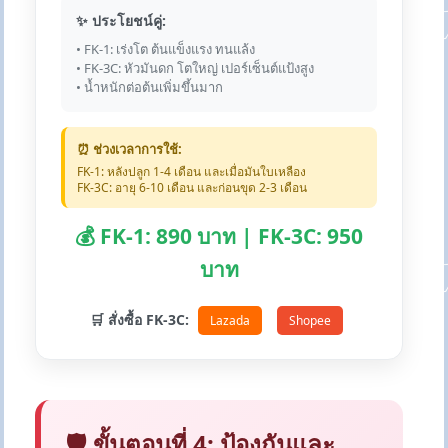
✨ ประโยชน์คู่:
• FK-1: เร่งโต ต้นแข็งแรง ทนแล้ง
• FK-3C: หัวมันดก โตใหญ่ เปอร์เซ็นต์แป้งสูง
• น้ำหนักต่อต้นเพิ่มขึ้นมาก
⏰ ช่วงเวลาการใช้:
FK-1: หลังปลูก 1-4 เดือน และเมื่อมันใบเหลือง
FK-3C: อายุ 6-10 เดือน และก่อนขุด 2-3 เดือน
💰 FK-1: 890 บาท | FK-3C: 950
บาท
🛒 สั่งซื้อ FK-3C:
Lazada
Shopee
🛡️ ขั้นตอนที่ 4: ป้องกันและ