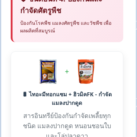
กำจัดศัตรูพืช
ป้องกันโรคพืช แมลงศัตรูพืช และวัชพืช เพื่อ
ผลผลิตที่สมบูรณ์
+
🐛 ไทอะมีทอกแซม + ฮิวมิคFK - กำจัด
แมลงปากดูด
สารอินทรีย์ป้องกันกำจัดเพลี้ยทุก
ชนิด แมลงปากดูด หนอนชอนใบ
และโล่ปลาดาว