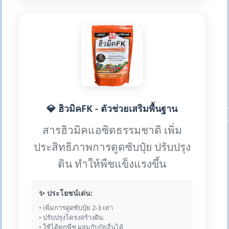
💎 ฮิวมิคFK - ตัวช่วยเสริมพื้นฐาน
สารฮิวมิคแอซิดธรรมชาติ เพิ่ม
ประสิทธิภาพการดูดซับปุ๋ย ปรับปรุง
ดิน ทำให้พืชแข็งแรงขึ้น
✨ ประโยชน์เด่น:
• เพิ่มการดูดซับปุ๋ย 2-3 เท่า
• ปรับปรุงโครงสร้างดิน
• ใช้ได้ทุกพืช ผสมกับปุ๋ยอื่นได้