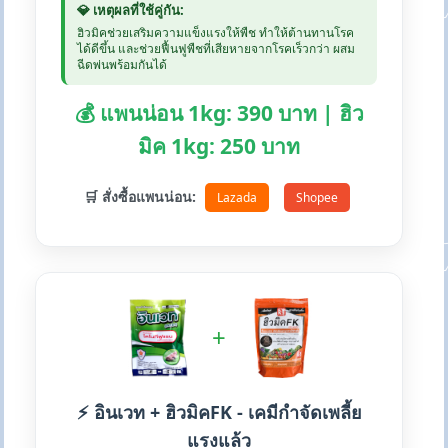
💎 เหตุผลที่ใช้คู่กัน:
ฮิวมิคช่วยเสริมความแข็งแรงให้พืช ทำให้ต้านทานโรค
ได้ดีขึ้น และช่วยฟื้นฟูพืชที่เสียหายจากโรคเร็วกว่า ผสม
ฉีดพ่นพร้อมกันได้
💰 แพนน่อน 1kg: 390 บาท | ฮิว
มิค 1kg: 250 บาท
🛒 สั่งซื้อแพนน่อน:
Lazada
Shopee
+
⚡ อินเวท + ฮิวมิคFK - เคมีกำจัดเพลี้ย
แรงแล้ว