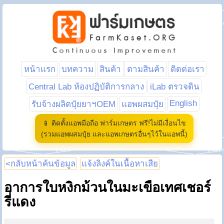
หน้าแรก
บทความ
สินค้า
ตามสินค้า
ติดต่อเรา
Central Lab ห้องปฏิบัติการกลาง
iLab ตรวจดิน
English
รับจ้างผลิตปุ๋ยยาฯOEM
แอพผสมปุ๋ย
📱 ติดตั้งแอพมือถือ ฟาร์มเกษตร ฟรี!ไม่มีเงื่อนไข
(รวมแอพผสมปุ๋ย และแอพเกษตรอื่นๆไว้ในแอพนี้)
<กลับหน้าค้นข้อมูล
แจ้งลิงค์ในเนื้อหาเสีย
อาการใบหงิกม้วนในมะเขือเทศเชอร์
รี่แดง