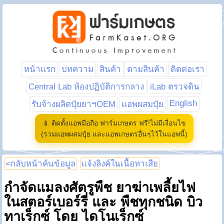
หน้าแรก
บทความ
สินค้า
ตามสินค้า
ติดต่อเรา
Central Lab ห้องปฏิบัติการกลาง
iLab ตรวจดิน
English
รับจ้างผลิตปุ๋ยยาฯOEM
แอพผสมปุ๋ย
📱 ติดตั้งแอพมือถือ ฟาร์มเกษตร ฟรี!ไม่มีเงื่อนไข
(รวมแอพผสมปุ๋ย และแอพเกษตรอื่นๆไว้ในแอพนี้)
<กลับหน้าค้นข้อมูล
แจ้งลิงค์ในเนื้อหาเสีย
กำจัดแมลงศัตรูพืช ยาฆ่าเพลี้ยไฟ
ในสตอร์เบอร์รี่ และ พืชทุกชนิด บิว
ทาเร็กซ์ โดย ไดโนเร็กซ์