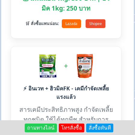
มิค 1kg: 250 บาท
🛒 สั่งซื้อแพนน่อน:
Lazada
Shopee
+
⚡ อินเวท + ฮิวมิคFK - เคมีกำจัดเพลี้ย
แรงแล้ว
สารเคมีประสิทธิภาพสูง กำจัดเพลี้ย
ทุกชนิด ใช้ได้ทุกพืช สำหรับการ
ถามทางไลน์
โทรสั่งซื้อ
สั่งซื้อทันที
ระบาดหนัก