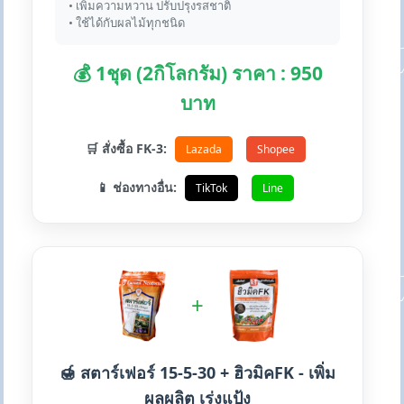
• เพิ่มความหวาน ปรับปรุงรสชาติ
• ใช้ได้กับผลไม้ทุกชนิด
💰 1ชุด (2กิโลกรัม) ราคา : 950
บาท
🛒 สั่งซื้อ FK-3:
Lazada
Shopee
📱 ช่องทางอื่น:
TikTok
Line
+
🍯 สตาร์เฟอร์ 15-5-30 + ฮิวมิคFK - เพิ่ม
ผลผลิต เร่งแป้ง