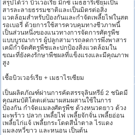
สรุปได้ว่า บิวเวอเรีย มิกซ์ เมธฮาริเซียมเป็น
สารละลายธรรมชาติและเป็นมิตรต่อสิ่ง
แวดล้อมสำหรับป้องกันและกำจัดเพลี้ยไฟในสต
รอเบอรี่ ด้วยการใช้สารควบคุมทางชีวภาพนี้
เป็นส่วนหนึ่งของแนวทางการจัดการศัตรูพืช
แบบบูรณาการ ผู้ปลูกสามารถลดการพึ่งพาสาร
เคมีกำจัดศัตรูพืชและปกป้องสิ่งแวดล้อมใน
ขณะที่ยังคงรักษาพืชผลที่แข็งแรงและมีคุณภาพ
สูง
เชื้อบิวเวอร์เรีย + เมธาไรเซียม
เป็นผลิตภัณฑ์ผ่านการคัดสรรจุลินทรีย์ 2 ชนิดมี
คุณสมบัติโดดเด่นมาผสมผสานใช้ในการ
ป้องกัน กำจัดแมลงศัตรูพืช ด้วงหนวดยาว ด้วง
มะพร้าว ปลวก เพลี้ยไฟ เพลี้ยจักจั่น เพลี้ยอ่อน
เพลี้ยไก่แจ้ เพลี้ยกระโดดสีน้ำตาล ไรแดง
แมลงหวี่ขาว และหนอน เป็นต้น