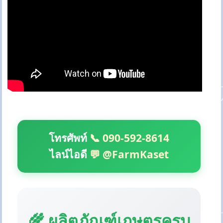
โทรศัพท์
📞 090-592-8614
ไลน์ไอดี
💬 @FarmKaset
🌾 ผลิตภัณฑ์เกษตรครบ