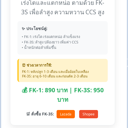
เร่งโตและแตกหน่อ ตามด้วย FK-
3S เพื่อลำสูง ความหวาน CCS สูง
✨ ประโยชน์คู่:
• FK-1: เร่งโต เร่งแตกหน่อ ลำแข็งแรง
• FK-3S: ลำสูง ปล้องยาว เพิ่มค่า CCS
• น้ำหนักต่อลำเพิ่มขึ้น
⏰ ช่วงเวลาการใช้:
FK-1: หลังปลูก 1-3 เดือน และเมื่ออ้อยใบเหลือง
FK-3S: อายุ 6-10 เดือน และก่อนตัด 2-3 เดือน
💰 FK-1: 890 บาท | FK-3S: 950
บาท
🛒 สั่งซื้อ FK-3S:
Lazada
Shopee