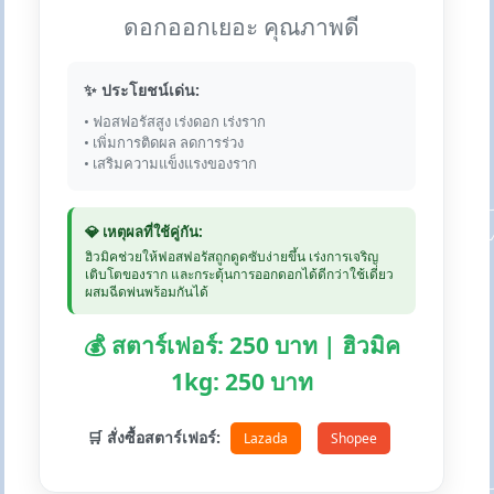
ดอกออกเยอะ คุณภาพดี
✨ ประโยชน์เด่น:
• ฟอสฟอรัสสูง เร่งดอก เร่งราก
• เพิ่มการติดผล ลดการร่วง
• เสริมความแข็งแรงของราก
💎 เหตุผลที่ใช้คู่กัน:
ฮิวมิคช่วยให้ฟอสฟอรัสถูกดูดซับง่ายขึ้น เร่งการเจริญ
เติบโตของราก และกระตุ้นการออกดอกได้ดีกว่าใช้เดี่ยว
ผสมฉีดพ่นพร้อมกันได้
💰 สตาร์เฟอร์: 250 บาท | ฮิวมิค
1kg: 250 บาท
🛒 สั่งซื้อสตาร์เฟอร์:
Lazada
Shopee