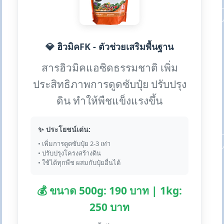
💎 ฮิวมิคFK - ตัวช่วยเสริมพื้นฐาน
สารฮิวมิคแอซิดธรรมชาติ เพิ่ม
ประสิทธิภาพการดูดซับปุ๋ย ปรับปรุง
ดิน ทำให้พืชแข็งแรงขึ้น
✨ ประโยชน์เด่น:
• เพิ่มการดูดซับปุ๋ย 2-3 เท่า
• ปรับปรุงโครงสร้างดิน
• ใช้ได้ทุกพืช ผสมกับปุ๋ยอื่นได้
💰 ขนาด 500g: 190 บาท | 1kg:
250 บาท