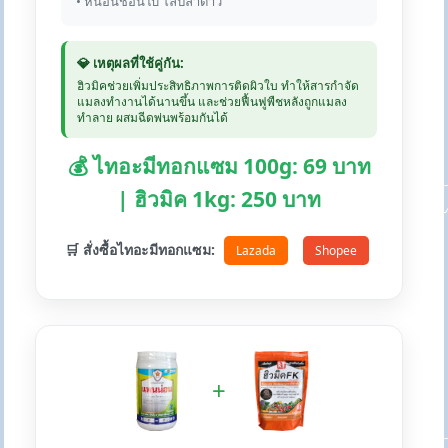
• หนอนชอนใบ โล่ปลาดาว
💎 เหตุผลที่ใช้คู่กัน:
ฮิวมิคช่วยเพิ่มประสิทธิภาพการติดผิวใบ ทำให้สารกำจัด
แมลงทำงานได้นานขึ้น และช่วยฟื้นฟูพืชหลังถูกแมลง
ทำลาย ผสมฉีดพ่นพร้อมกันได้
💰 ไทอะมีทอกแซม 100g: 69 บาท
| ฮิวมิค 1kg: 250 บาท
🛒 สั่งซื้อไทอะมีทอกแซม:
Lazada
Shopee
+