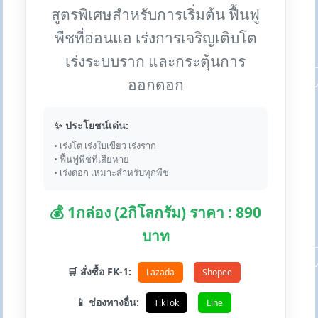
สูตรพิเศษสำหรับการเริ่มต้น ฟื้นฟู
พืชที่อ่อนแอ เร่งการเจริญเติบโต
เร่งระบบราก และกระตุ้นการ
ออกดอก
✨ ประโยชน์เด่น:
• เร่งโต เร่งใบเขียว เร่งราก
• ฟื้นฟูพืชที่เสียหาย
• เร่งดอก เหมาะสำหรับทุกพืช
💰 1กล่อง (2กิโลกรัม) ราคา : 890
บาท
🛒 สั่งซื้อ FK-1:
Lazada
Shopee
📱 ช่องทางอื่น:
TikTok
Line