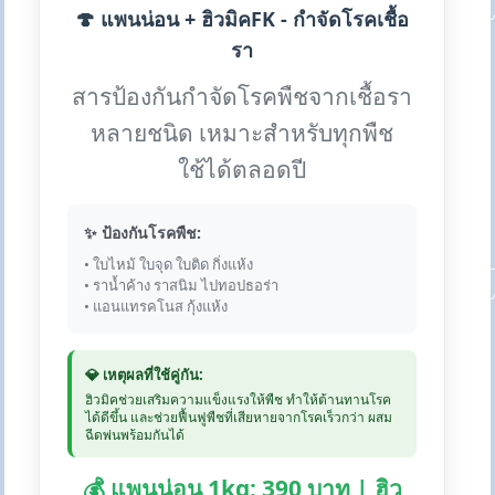
🍄 แพนน่อน + ฮิวมิคFK - กำจัดโรคเชื้อ
รา
สารป้องกันกำจัดโรคพืชจากเชื้อรา
หลายชนิด เหมาะสำหรับทุกพืช
ใช้ได้ตลอดปี
✨ ป้องกันโรคพืช:
• ใบไหม้ ใบจุด ใบติด กิ่งแห้ง
• ราน้ำค้าง ราสนิม ไปทอปธอร่า
• แอนแทรคโนส กุ้งแห้ง
💎 เหตุผลที่ใช้คู่กัน:
ฮิวมิคช่วยเสริมความแข็งแรงให้พืช ทำให้ต้านทานโรค
ได้ดีขึ้น และช่วยฟื้นฟูพืชที่เสียหายจากโรคเร็วกว่า ผสม
ฉีดพ่นพร้อมกันได้
💰 แพนน่อน 1kg: 390 บาท | ฮิว