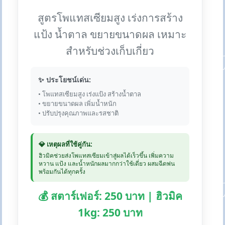
สูตรโพแทสเซียมสูง เร่งการสร้าง
แป้ง น้ำตาล ขยายขนาดผล เหมาะ
สำหรับช่วงเก็บเกี่ยว
✨ ประโยชน์เด่น:
• โพแทสเซียมสูง เร่งแป้ง สร้างน้ำตาล
• ขยายขนาดผล เพิ่มน้ำหนัก
• ปรับปรุงคุณภาพและรสชาติ
💎 เหตุผลที่ใช้คู่กัน:
ฮิวมิคช่วยส่งโพแทสเซียมเข้าสู่ผลได้เร็วขึ้น เพิ่มความ
หวาน แป้ง และน้ำหนักผลมากกว่าใช้เดี่ยว ผสมฉีดพ่น
พร้อมกันได้ทุกครั้ง
💰 สตาร์เฟอร์: 250 บาท | ฮิวมิค
1kg: 250 บาท