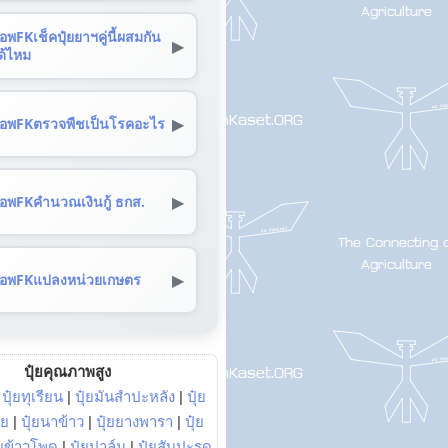
อพFKเช็คปุ๋ยยาฯคู่นี้ผสมกัน
▶
ด้ไหม
▶
อพFKตรวจพืชเป็นโรคอะไร
▶
อพFKคำนวณเงินกู้ ธกส.
▶
อพFKแปลงหน่วยเกษตร
ปุ๋ยคุณภาพสูง
|
ปุ๋ยทุเรียน
|
ปุ๋ยมันสำปะหลัง
|
ปุ๋ย
อย
|
ปุ๋ยนาข้าว
|
ปุ๋ยยางพารา
|
ปุ๋ย
๋ยข้าวโพด
|
ปุ๋ยปาล์ม
|
ปุ๋ยสับปะรด