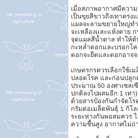
เมื่อสภาพอากาศมีความชื
เป็นขุยสีขาวถึงเทาตร
แผลจะลามขยายใหญ่ทำให้
จะเหลืองและแห้งตาย กร
จุดแผลสีน้ำตาล ทำให้ต
กะหล่ำดอกและบรอกโคลี 
ดอกจะยืดและดอกอาจจะบิ
เกษตรกรควรเลือกใช้เมล็
ปลอดโรค และก่อนปลูกควร
ประมาณ 50 องศาเซลเซีย
ปกติลงไปผสมอีก 1 เท่า)
ด้วยสารป้องกันกำจัดโร
กรัมต่อเมล็ดพันธุ์ 1 กิ
ระยะห่างกันพอสมควร ไม
ความชื้นสูง อากาศไม่ถ