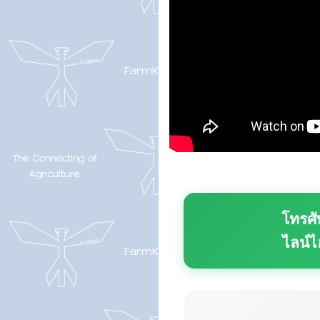
โทรศั
ไลน์ไ