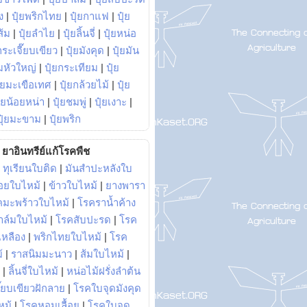
ง
|
ปุ๋ยพริกไทย
|
ปุ๋ยกาแฟ
|
ปุ๋ย
ส้ม
|
ปุ๋ยลำไย
|
ปุ๋ยลิ้นจี่
|
ปุ๋ยหน่อ
กระเจี๊ยบเขียว
|
ปุ๋ยมังคุด
|
ปุ๋ยมัน
มหัวใหญ่
|
ปุ๋ยกระเทียม
|
ปุ๋ย
ุ๋ยมะเขือเทศ
|
ปุ๋ยกล้วยไม้
|
ปุ๋ย
ุ๋ยน้อยหน่า
|
ปุ๋ยชมพู่
|
ปุ๋ยเงาะ
|
ปุ๋ยมะขาม
|
ปุ๋ยพริก
ยาอินทรีย์แก้โรคพืช
|
ทุเรียนใบติด
|
มันสำปะหลังใบ
อยใบไหม้
|
ข้าวใบไหม้
|
ยางพารา
คมะพร้าวใบไหม้
|
โรคราน้ำค้าง
าล์มใบไหม้
|
โรคสับปะรด
|
โรค
วเหลือง
|
พริกไทยใบไหม้
|
โรค
้
|
ราสนิมมะนาว
|
ส้มใบไหม้
|
|
ลิ้นจี่ใบไหม้
|
หน่อไม้ฝรั่งลำต้น
ี๊ยบเขียวฝักลาย
|
โรคใบจุดมังคุด
หม้
|
โรคหอมเลื้อย
|
โรคใบจุด