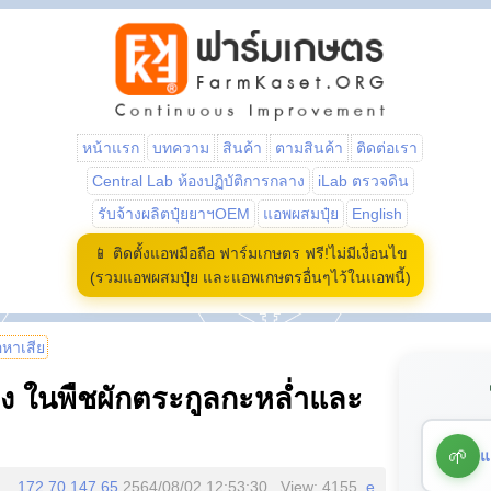
หน้าแรก
บทความ
สินค้า
ตามสินค้า
ติดต่อเรา
Central Lab ห้องปฏิบัติการกลาง
iLab ตรวจดิน
รับจ้างผลิตปุ๋ยยาฯOEM
แอพผสมปุ๋ย
English
📱 ติดตั้งแอพมือถือ ฟาร์มเกษตร ฟรี!ไม่มีเงื่อนไข
(รวมแอพผสมปุ๋ย และแอพเกษตรอื่นๆไว้ในแอพนี้)
้อหาเสีย
าง ในพืชผักตระกูลกะหล่ำและ
🌱
แ
172.70.147.65
2564/08/02 12:53:30 , View: 4155,
e