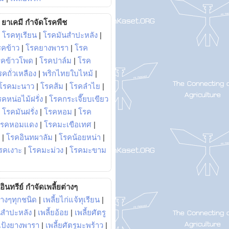
ยาเคมี กำจัดโรคพืช
|
โรคทุเรียน
|
โรคมันสำปะหลัง
|
รคข้าว
|
โรคยางพารา
|
โรค
รคข้าวโพด
|
โรคปาล์ม
|
โรค
รคถั่วเหลือง
|
พริกไทยใบไหม้
|
โรคมะนาว
|
โรคส้ม
|
โรคลำไย
|
คหน่อไม้ฝรั่ง
|
โรคกระเจี๊ยบเขียว
|
โรคมันฝรั่ง
|
โรคหอม
|
โรค
โรคหอมแดง
|
โรคมะเขือเทศ
|
|
โรคอินทผาลัม
|
โรคน้อยหน่า
|
รคเงาะ
|
โรคมะม่วง
|
โรคมะขาม
อินทรีย์ กำจัดเพลี้ยต่างๆ
่างๆทุกชนิด
|
เพลี้ยไก่แจ้ทุเรียน
|
ันสำปะหลัง
|
เพลี้ยอ้อย
|
เพลี้ยศัตรู
ยแป้งยางพารา
|
เพลี้ยศัตรูมะพร้าว
|