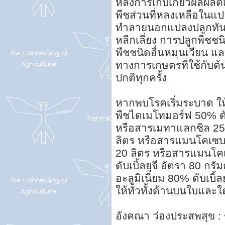
หลังการเก็บเกี่ยวผลผลิ
พืชส่วนที่หลงเหลือในแ
ทำลายนอกแปลงปลูกทันท
หลีกเลี่ยง การปลูกพืชชน
พืชชนิดอื่นหมุนเวียน 
ทางการเกษตรที่ใช้กับต้
ปกติทุกครั้ง
หากพบโรคเริ่มระบาด ให
พืชไดเมโทมอร์ฟ 50% ดับเ
หรือสารเมทาแลกซิล 25% 
ลิตร หรือสารแมนโคเซบ 8
20 ลิตร หรือสารแมนโ
ดับเบิ้ลยูจี อัตรา 80 กร
อะลูมิเนียม 80% ดับเบิ้ล
ให้ทั่วทั้งด้านบนใบและใต
อังคณา ว่องประสพสุข : 