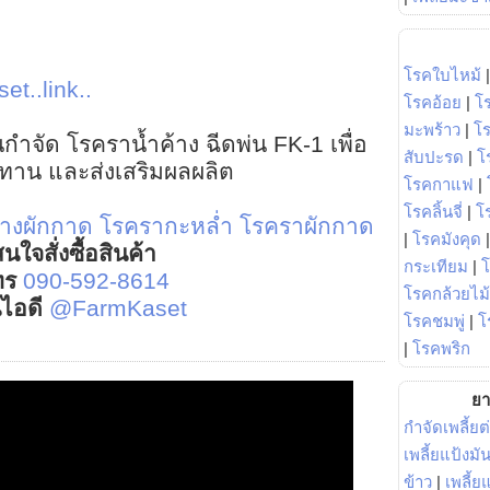
โรคใบไหม้
et..link..
โรคอ้อย
|
โ
มะพร้าว
|
โ
นกำจัด โรคราน้ำค้าง ฉีดพ่น FK-1 เพื่อ
สับปะรด
|
โ
้านทาน และส่งเสริมผลผลิต
โรคกาแฟ
|
โรคลิ้นจี่
|
โร
้างผักกาด
โรครากะหล่ำ
โรคราผักกาด
|
โรคมังคุด
นใจสั่งซื้อสินค้า
กระเทียม
|
ทร
090-592-8614
โรคกล้วยไม้
์ไอดี
@FarmKaset
โรคชมพู่
|
โ
|
โรคพริก
ยา
กำจัดเพลี้ยต
เพลี้ยแป้งม
ข้าว
|
เพลี้