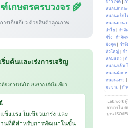
ข้าวโพด
|
ก
ณฑ์เกษตรครบวงจร 🌾
หนอนสับปะ
หนอนพริกไ
ู่การเก็บเกี่ยว ด้วยสินค้าคุณภาพ
หนอนมะนา
ลำไย
|
กำจัด
ฝรั่ง
|
กำจัด
มังคุด
|
กำจั
หัวใหญ่
|
กำ
หอมแดง
|
ก
 เริ่มต้นและเร่งการเจริญ
หนอนกล้วยไ
หนอนน้อยห
หนอนเงาะ
|
ือต้องการเร่งโต เร่งราก เร่งใบเขียว
มะขาม
|
กำ
iLab.work ผู
ี้
อาหารใน ดิน
กแข็งแรง ใบเขียวแกร่ง และ
ฐาน ISO/IE
นฐานที่ดีสำหรับการพัฒนาในขั้น