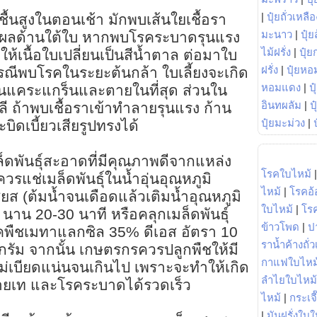
|
ปุ๋ยถั่วเหลือ
้นสูงในตอนเช้า มักพบเส้นใยเชื้อรา
มะนาว
|
ปุ๋ย
งแผลด้านใต้ใบ หากพบโรคระบาดรุนแรง
ไม้ฝรั่ง
|
ปุ๋ย
เนื้อใบเปลี่ยนเป็นสีน้ำตาล ต่อมาใบ
ฝรั่ง
|
ปุ๋ยหอ
ณีพบโรคในระยะต้นกล้า ใบเลี้ยงจะเกิด
หอมแดง
|
ป
้นแคระแกร็นและตายในที่สุด ส่วนใน
อินทผลัม
|
ป
ถ้าพบเชื้อราเข้าทำลายรุนแรง ก้าน
ปุ๋ยมะม่วง
|
ดเบี้ยวเสียรูปทรงได้
ดพันธุ์สะอาดที่มีคุณภาพดีจากแหล่ง
โรคใบไหม้
แช่เมล็ดพันธุ์ในน้ำอุ่นอุณหภูมิ
ไหม้
|
โรคอ้
ส (ต้มน้ำจนเดือดแล้วเติมน้ำอุณหภูมิ
ใบไหม้
|
โร
 นาน 20-30 นาที หรือคลุกเมล็ดพันธุ์
ข้าวโพด
|
ป
คพืชเมทาแลกซิล 35% ดีเอส อัตรา 10
ราน้ำค้างถั่
โลกรัม จากนั้น เกษตรกรควรปลูกพืชให้มี
กาแฟใบไหม
่เบียดแน่นจนเกินไป เพราะจะทำให้เกิด
ลำไยใบไหม้
่ายเท และโรคระบาดได้รวดเร็ว
ไหม้
|
กระเจ
|
มันฝรั่งใบใ