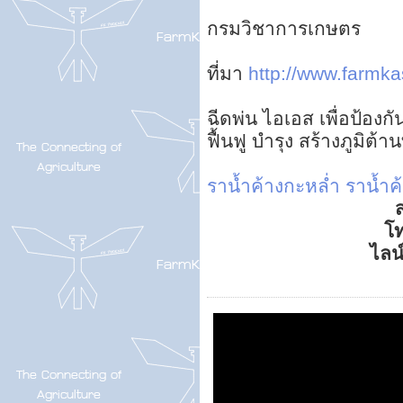
กรมวิชาการเกษตร
ที่มา
http://www.farmkas
ฉีดพ่น ไอเอส เพื่อป้องกั
ฟื้นฟู บำรุง สร้างภูมิต
ราน้ำค้างกะหล่ำ
ราน้ำค
ส
โ
ไลน