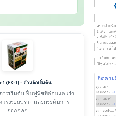
ตรวจง่ายนั
1.เลือกและ
2.ส่งดินเข้า
3.อ่านผลออน
วิเคราะห์ ไปต
→เริ่มกันเล
[มีชุดโปรฯแ
ติดตามสิ
1 (FK-1) - ตัวหลักเริ่มต้น
คุณ เพทา...
,
รเริ่มต้น ฟื้นฟูพืชที่อ่อนแอ เร่ง
เลขจัดส่ง
F
คุณ เสกศ...
,
ต เร่งระบบราก และกระตุ้นการ
เลขจัดส่ง
F
ออกดอก
คุณ ssuk...
,
15:00:04
, เ