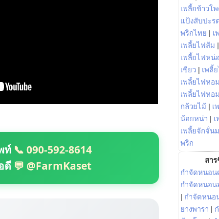
เพลี้ยข้าวโ
แป้งสับปะร
พริกไทย
|
เ
เพลี้ยไฟส้ม
เพลี้ยไฟหน่อ
เขียว
|
เพลี้
เพลี้ยไฟหอม
เพลี้ยไฟหอ
กล้วยไม้
|
เพ
น้อยหน่า
|
เ
เพลี้ยจักจั่น
พริก
พท์
📞 090-592-8614
สารช
อดี
💬 @FarmKaset
กำจัดหนอนศ
กำจัดหนอนม
|
กำจัดหนอ
ยางพารา
|
ก