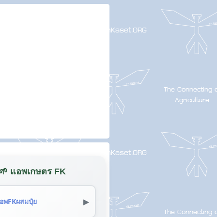
🌱 แอพเกษตร FK
▶
อพFKผสมปุ๋ย