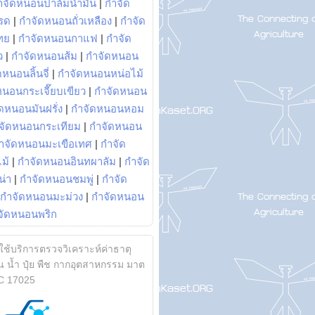
ำจัดหนอนปาล์มน้ำมัน
|
กำจัด
รด
|
กำจัดหนอนถั่วเหลือง
|
กำจัด
ทย
|
กำจัดหนอนกาแฟ
|
กำจัด
ว
|
กำจัดหนอนส้ม
|
กำจัดหนอน
หนอนลิ้นจี่
|
กำจัดหนอนหน่อไม้
หนอนกระเจี๊ยบเขียว
|
กำจัดหนอน
ดหนอนมันฝรั่ง
|
กำจัดหนอนหอม
จัดหนอนกระเทียม
|
กำจัดหนอน
ำจัดหนอนมะเขือเทศ
|
กำจัด
ม้
|
กำจัดหนอนอินทผาลัม
|
กำจัด
น่า
|
กำจัดหนอนชมพู่
|
กำจัด
กำจัดหนอนมะม่วง
|
กำจัดหนอน
จัดหนอนพริก
้ใช้บริการตรวจวิเคราะห์ค่าธาตุ
 น้ำ ปุ๋ย พืช กากอุตสาหกรรม มาต
C 17025