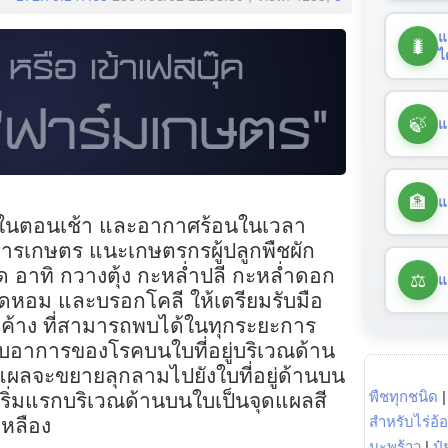
แ
🐛
ไ
🍃
แ
🏦
แ
ูงในตอนเช้า และอากาศร้อนในเวลา
การเกษตร แนะเกษตรกรผู้ปลูกพืชผัก
 อาทิ กวางตุ้ง กะหล่ำปลี กะหล่ำดอก
⚖️
แ
ดหอม และบรอกโคลี ให้เตรียมรับมือ
้าง ที่สามารถพบได้ในทุกระยะการ
บอาการของโรคบนใบที่อยู่บริเวณด้าน
แผลจะขยายลุกลามไปยังใบที่อยู่ด้านบน
พืชทุกชนิด
ริ่มแรกบริเวณด้านบนใบเป็นจุดแผลสี
สำหรับไร่อ้
เหลือง
มะพร้าว
|
ปุ