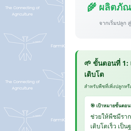
🌾 ผลิตภั
จากเริ่มปลูก ส
🌱 ขั้นตอนที่ 1:
เติบโต
สำหรับพืชที่เพิ่งปลูกหร
🎯 เป้าหมายขั้นตอนน
ช่วยให้พืชมีรา
เติบโตเร็ว เป็