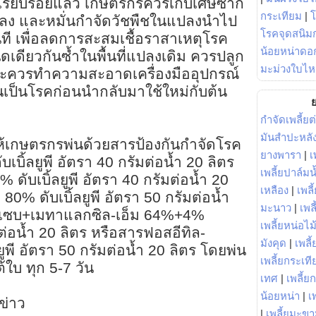
ตเรียบร้อยแล้ว เกษตรกรควรเก็บเศษซาก
กระเทียม
|
ปลง และหมั่นกำจัดวัชพืชในแปลงนำไป
โรคจุดสนิมก
ี เพื่อลดการสะสมเชื้อราสาเหตุโรค
น้อยหน่าดอก
ิดเดียวกันซ้ำในพื้นที่แปลงเดิม ควรปลูก
มะม่วงใบไห
และควรทำความสะอาดเครื่องมืออุปกรณ์
นเป็นโรคก่อนนำกลับมาใช้ใหม่กับต้น
ย
กำจัดเพลี้ยต
มันสำปะหลั
้เกษตรกรพ่นด้วยสารป้องกันกำจัดโรค
ยางพารา
|
เ
บิ้ลยูพี อัตรา 40 กรัมต่อน้ำ 20 ลิตร
เพลี้ยปาล์มน
ดับเบิ้ลยูพี อัตรา 40 กรัมต่อน้ำ 20
เหลือง
|
เพลี
0% ดับเบิ้ลยูพี อัตรา 50 กรัมต่อน้ำ
มะนาว
|
เพล
คเซบ+เมทาแลกซิล-เอ็ม 64%+4%
เพลี้ยหน่อไม้
ัมต่อน้ำ 20 ลิตร หรือสารฟอสอีทิล-
มังคุด
|
เพลี้
ยูพี อัตรา 50 กรัมต่อน้ำ 20 ลิตร โดยพ่น
เพลี้ยกระเที
้ใบ ทุก 5-7 วัน
เทศ
|
เพลี้ย
น้อยหน่า
|
เ
ข่าว
|
เพลี้ยมะข