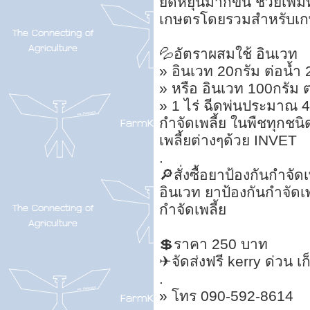
ยืดหยุ่นมากขึ้น ช่วยเพ
เกษตรโดยรวมสำหรับเ
💦อัตราผสมใช้ อินเวท
» อินเวท 20กรัม ต่อน้ำ 
» หรือ อินเวท 100กรัม ต
» 1 ไร่ ฉีดพ่นประมาณ 40
กำจัดเพลี้ย ในพืชทุกชนิด
เพลี้ยต่างๆด้วย INVET
.
🔎สั่งซื้อยาป้องกันกำจัดเ
อินเวท ยาป้องกันกำจัดเพ
กำจัดเพลี้ย
💲ราคา 250 บาท
✈จัดส่งฟรี kerry ด่วน เ
.
» โทร 090-592-8614