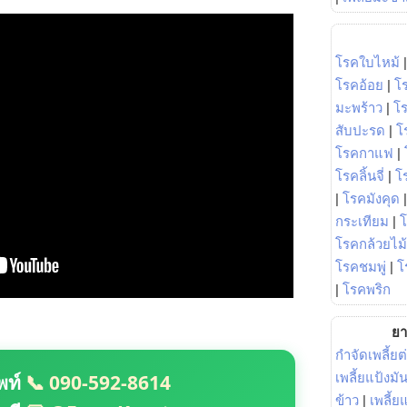
โรคใบไหม้
โรคอ้อย
|
โ
มะพร้าว
|
โ
สับปะรด
|
โ
โรคกาแฟ
|
โรคลิ้นจี่
|
โร
|
โรคมังคุด
กระเทียม
|
โรคกล้วยไม้
โรคชมพู่
|
โ
|
โรคพริก
ยา
กำจัดเพลี้ยต
พท์
📞 090-592-8614
เพลี้ยแป้งม
ข้าว
|
เพลี้