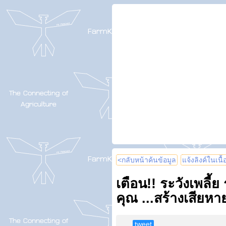
<กลับหน้าค้นข้อมูล
แจ้งลิงค์ในเนื
เตือน!! ระวังเพลี
คุณ ...สร้างเสียห
tweet