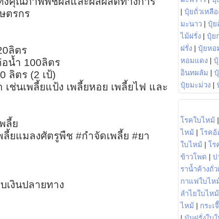
ิ่มทั้งคุณภาพพืชผลและผลผลิตทางการ
|
ปุ๋ยถั่วเหลือ
กษตรกร
มะนาว
|
ปุ๋ย
ไม้ฝรั่ง
|
ปุ๋ย
ฝรั่ง
|
ปุ๋ยหอ
20ลิตร
หอมแดง
|
ป
่อน้ำ 100ลิตร
อินทผลัม
|
ป
 ลิตร (2 เป้)
ปุ๋ยมะม่วง
|
 เช่นเพลี้ยแป้ง เพลี้ยหอย เพลี้ยไฟ และ
โรคใบไหม้
พลี้ย
ไหม้
|
โรคอ้
ลี้ยแมลงศัตรูพืช #กำจัดเพลี้ย #ยา
ใบไหม้
|
โร
ข้าวโพด
|
ป
ราน้ำค้างถั่
กาแฟใบไหม
ก็บเงินปลายทาง
ลำไยใบไหม้
ไหม้
|
กระเจ
|
มันฝรั่งใบใ