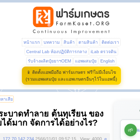
หน้าแรก
บทความ
สินค้า
ตามสินค้า
ติดต่อเรา
Central Lab ห้องปฏิบัติการกลาง
iLab ตรวจดิน
รับจ้างผลิตปุ๋ยยาฯOEM
แอพผสมปุ๋ย
English
📱 ติดตั้งแอพมือถือ ฟาร์มเกษตร ฟรี!ไม่มีเงื่อนไข
(รวมแอพผสมปุ๋ย และแอพเกษตรอื่นๆไว้ในแอพนี้)
้อหาเสีย
้ย ระบาดทำลาย ต้นทุเรียน ของ
ายได้มาก จัดการได้อย่างไร?
🌱
แ
172.70.142.234
2566/11/01 09:57:15 , View: 4000,
e