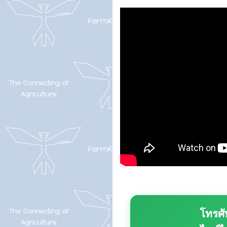
โทรศั