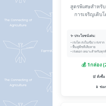
สูตรพิเศษสำหรับกา
การเจริญเติบโ
✨ ประโยชน์เด่น:
• เร่งโต เร่งใบเขียว เร่งราก
• ฟื้นฟูพืชที่เสียหาย
• เร่งดอก เหมาะสำหรับทุกพ
💰 1กล่อง 
🛒 สั่งซื้
📱 ช่อง