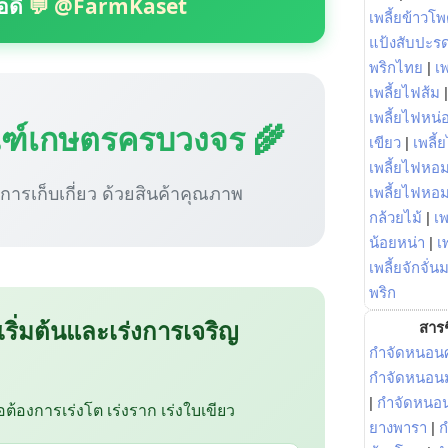
อดี
💬 @FarmKaset
เพลี้ยข้าวโ
แป้งสับปะร
พริกไทย
|
เ
เพลี้ยไฟส้ม
เพลี้ยไฟหน่อ
ณฑ์เกษตรครบวงจร 🌾
เขียว
|
เพลี้
เพลี้ยไฟหอม
ู่การเก็บเกี่ยว ด้วยสินค้าคุณภาพ
เพลี้ยไฟหอ
กล้วยไม้
|
เพ
น้อยหน่า
|
เ
เพลี้ยจักจั่น
พริก
 เริ่มต้นและเร่งการเจริญ
สารช
กำจัดหนอนศ
กำจัดหนอนม
|
กำจัดหนอ
ือต้องการเร่งโต เร่งราก เร่งใบเขียว
ยางพารา
|
ก