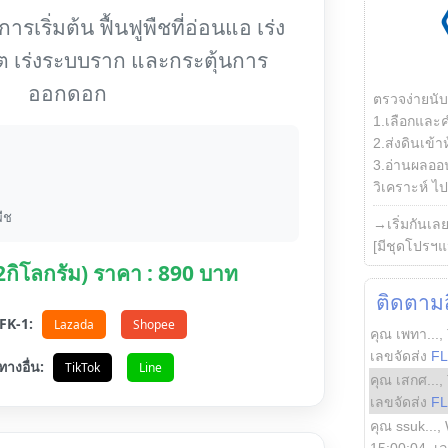
รเริ่มต้น ฟื้นฟูพืชที่อ่อนแอ เร่ง
ต เร่งระบบราก และกระตุ้นการ
ออกดอก
ตรวจง่ายนั
1.เลือกและ
2.ส่งดินเข้า
3.อ่านผลออน
วิเคราะห์ ไปต
ืช
→เริ่มกันเล
[มีชุดโปรฯแ
(2กิโลกรัม) ราคา : 890 บาท
ติดตามสิ
อ FK-1:
Lazada
Shopee
คุณ เพทา...
,
เลขจัดส่ง
F
ทางอื่น:
TikTok
Line
คุณ เสกศ...
,
เลขจัดส่ง
F
คุณ ssuk...
,
15:00:04
, เ