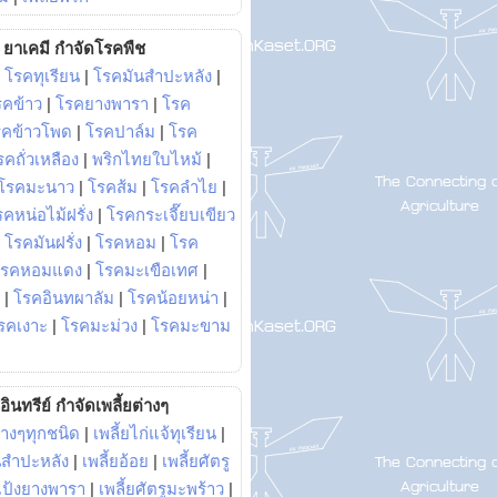
ยาเคมี กำจัดโรคพืช
|
โรคทุเรียน
|
โรคมันสำปะหลัง
|
รคข้าว
|
โรคยางพารา
|
โรค
รคข้าวโพด
|
โรคปาล์ม
|
โรค
รคถั่วเหลือง
|
พริกไทยใบไหม้
|
โรคมะนาว
|
โรคส้ม
|
โรคลำไย
|
คหน่อไม้ฝรั่ง
|
โรคกระเจี๊ยบเขียว
|
โรคมันฝรั่ง
|
โรคหอม
|
โรค
โรคหอมแดง
|
โรคมะเขือเทศ
|
|
โรคอินทผาลัม
|
โรคน้อยหน่า
|
รคเงาะ
|
โรคมะม่วง
|
โรคมะขาม
อินทรีย์ กำจัดเพลี้ยต่างๆ
่างๆทุกชนิด
|
เพลี้ยไก่แจ้ทุเรียน
|
ันสำปะหลัง
|
เพลี้ยอ้อย
|
เพลี้ยศัตรู
ยแป้งยางพารา
|
เพลี้ยศัตรูมะพร้าว
|