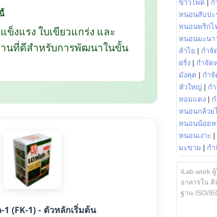
ข้าวโพด
|
ก
ี้
หนอนสับปะ
หนอนพริกไ
กแข็งแรง ใบเขียวแกร่ง และ
หนอนมะนา
นฐานที่ดีสำหรับการพัฒนาในขั้น
ลำไย
|
กำจัด
ฝรั่ง
|
กำจัด
มังคุด
|
กำจั
หัวใหญ่
|
กำ
หอมแดง
|
ก
หนอนกล้วยไ
หนอนน้อยห
หนอนเงาะ
|
มะขาม
|
กำ
iLab.work ผู
อาหารใน ดิน
ฐาน ISO/IE
1 (FK-1) - ตัวหลักเริ่มต้น