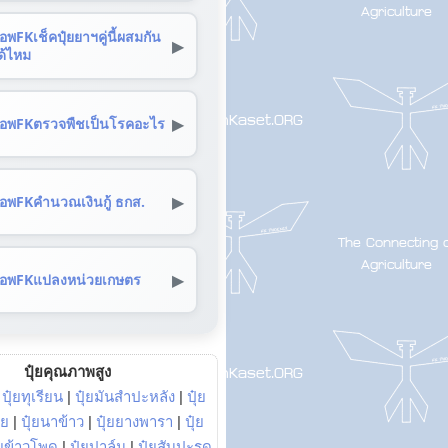
อพFKเช็คปุ๋ยยาฯคู่นี้ผสมกัน
▶
ด้ไหม
▶
อพFKตรวจพืชเป็นโรคอะไร
▶
อพFKคำนวณเงินกู้ ธกส.
▶
อพFKแปลงหน่วยเกษตร
ปุ๋ยคุณภาพสูง
|
ปุ๋ยทุเรียน
|
ปุ๋ยมันสำปะหลัง
|
ปุ๋ย
อย
|
ปุ๋ยนาข้าว
|
ปุ๋ยยางพารา
|
ปุ๋ย
๋ยข้าวโพด
|
ปุ๋ยปาล์ม
|
ปุ๋ยสับปะรด