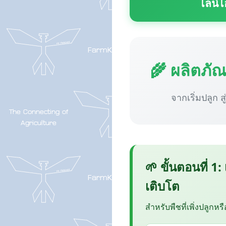
ไลน์ไ
🌾 ผลิตภั
จากเริ่มปลูก ส
🌱 ขั้นตอนที่ 1:
เติบโต
สำหรับพืชที่เพิ่งปลูกหร