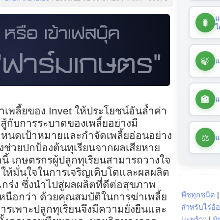
แ
🐛
ไ
🍃
แ
🏦
แ
เพลี้ยของ Invet ให้ประโยชน์อันล้ำค่า
สู้กับการระบาดของเพลี้ยอย่างมี
หนดเป้าหมายและกำจัดเพลี้ยอ่อนอย่าง
⚖️
แ
จึงช่วยปกป้องต้นทุเรียนจากผลเสียหาย
ล่านี้ เกษตรกรผู้ปลูกทุเรียนสามารถวางใจ
่อให้มั่นใจในการเจริญเติบโตและผลผลิต
ร่ง ซึ่งนำไปสู่ผลผลิตที่ดีต่อสุขภาพ
พืชทุกชนิด
หนือกว่า ด้วยคุณสมบัติในการฆ่าเพลี้ย
สำหรับไร่อ้
รเพาะปลูกทุเรียนจึงมีความยั่งยืนและ
มะพร้าว
|
ปุ