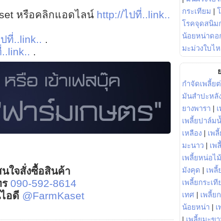
กระเทียม
|
et หรือคลิกแอดไลน์
http://ไปที่..link..
โรคจุดสนิมก
น้อยหน่าดอก
ปที่..link..
.
มะม่วงใบไห
่..link..
.
ย
กำจัดเพลี้ยต
มันสำปะหลั
ยางพารา
|
เ
เพลี้ยปาล์มน
เหลือง
|
เพลี
มะนาว
|
เพล
เพลี้ยหน่อไม้
นใจสั่งซื้อสินค้า
มังคุด
|
เพลี้
ทร
090-592-8614
เพลี้ยกระเที
์ไอดี
@FarmKaset
เทศ
|
เพลี้ย
น้อยหน่า
|
เ
|
เพลี้ยมะข