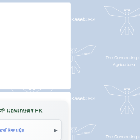
🌱 แอพเกษตร FK
▶
อพFKผสมปุ๋ย