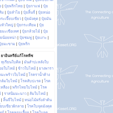
ง
|
ปุ๋ยพริกไทย
|
ปุ๋ยกาแฟ
|
ปุ๋ย
ส้ม
|
ปุ๋ยลำไย
|
ปุ๋ยลิ้นจี่
|
ปุ๋ยหน่อ
กระเจี๊ยบเขียว
|
ปุ๋ยมังคุด
|
ปุ๋ยมัน
มหัวใหญ่
|
ปุ๋ยกระเทียม
|
ปุ๋ย
ุ๋ยมะเขือเทศ
|
ปุ๋ยกล้วยไม้
|
ปุ๋ย
ุ๋ยน้อยหน่า
|
ปุ๋ยชมพู่
|
ปุ๋ยเงาะ
|
ปุ๋ยมะขาม
|
ปุ๋ยพริก
ยาอินทรีย์แก้โรคพืช
|
ทุเรียนใบติด
|
มันสำปะหลังใบ
อยใบไหม้
|
ข้าวใบไหม้
|
ยางพารา
คมะพร้าวใบไหม้
|
โรคราน้ำค้าง
าล์มใบไหม้
|
โรคสับปะรด
|
โรค
วเหลือง
|
พริกไทยใบไหม้
|
โรค
้
|
ราสนิมมะนาว
|
ส้มใบไหม้
|
|
ลิ้นจี่ใบไหม้
|
หน่อไม้ฝรั่งลำต้น
ี๊ยบเขียวฝักลาย
|
โรคใบจุดมังคุด
หม้
|
โรคหอมเลื้อย
|
โรคใบจุด