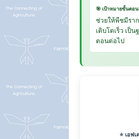
🎯 เป้าหมายขั้นตอนน
ช่วยให้พืชมีรา
เติบโตเร็ว เป็
ตอนต่อไป
⭐ เอฟเค-