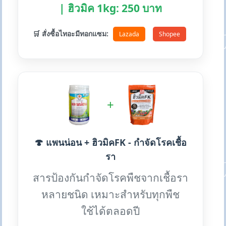
| ฮิวมิค 1kg: 250 บาท
🛒 สั่งซื้อไทอะมีทอกแซม:
Lazada
Shopee
+
🍄 แพนน่อน + ฮิวมิคFK - กำจัดโรคเชื้อ
รา
สารป้องกันกำจัดโรคพืชจากเชื้อรา
หลายชนิด เหมาะสำหรับทุกพืช
ใช้ได้ตลอดปี