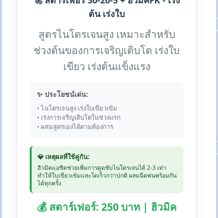
🚀 สตาร์เฟอร์ 30-20-5 + ฮิวมิคFK - เร่ง
ต้น เร่งใบ
สูตรไนโตรเจนสูง เหมาะสำหรับ
ช่วงต้นของการเจริญเติบโต เร่งใบ
เขียว เร่งต้นแข็งแรง
✨ ประโยชน์เด่น:
• ไนโตรเจนสูง เร่งใบเขียวเข้ม
• เร่งการเจริญเติบโตในช่วงแรก
• ผสมสูตรเองได้ตามต้องการ
💎 เหตุผลที่ใช้คู่กัน:
ฮิวมิคแอซิดช่วยเพิ่มการดูดซับไนโตรเจนได้ 2-3 เท่า
ทำให้ใบเขียวเข้มและโตเร็วกว่าปกติ ผสมฉีดพ่นพร้อมกัน
ได้ทุกครั้ง
💰 สตาร์เฟอร์: 250 บาท | ฮิวมิค