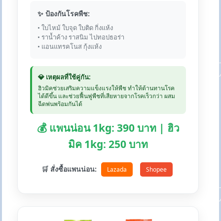
✨ ป้องกันโรคพืช:
• ใบไหม้ ใบจุด ใบติด กิ่งแห้ง
• ราน้ำค้าง ราสนิม ไปทอปธอร่า
• แอนแทรคโนส กุ้งแห้ง
💎 เหตุผลที่ใช้คู่กัน:
ฮิวมิคช่วยเสริมความแข็งแรงให้พืช ทำให้ต้านทานโรค
ได้ดีขึ้น และช่วยฟื้นฟูพืชที่เสียหายจากโรคเร็วกว่า ผสม
ฉีดพ่นพร้อมกันได้
💰 แพนน่อน 1kg: 390 บาท | ฮิว
มิค 1kg: 250 บาท
🛒 สั่งซื้อแพนน่อน:
Lazada
Shopee