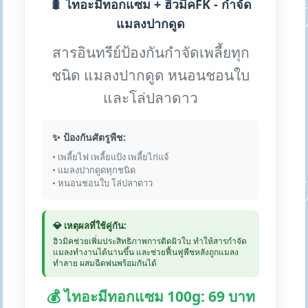
🐛 ไทอะมีทอกแซม + ฮิวมิคFK - กำจัด
แมลงปากดูด
สารอินทรีย์ป้องกันกำจัดเพลี้ยทุก
ชนิด แมลงปากดูด หนอนชอนใบ
และโล่ปลาดาว
✨ ป้องกันศัตรูพืช:
• เพลี้ยไฟ เพลี้ยแป้ง เพลี้ยไก่แจ้
• แมลงปากดูดทุกชนิด
• หนอนชอนใบ โล่ปลาดาว
💎 เหตุผลที่ใช้คู่กัน:
ฮิวมิคช่วยเพิ่มประสิทธิภาพการติดผิวใบ ทำให้สารกำจัด
แมลงทำงานได้นานขึ้น และช่วยฟื้นฟูพืชหลังถูกแมลง
ทำลาย ผสมฉีดพ่นพร้อมกันได้
💰 ไทอะมีทอกแซม 100g: 69 บาท