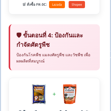
🛒 สั่งซื้อ FK-3C:
Lazada
Shopee
🛡️ ขั้นตอนที่ 4: ป้องกันและ
กำจัดศัตรูพืช
ป้องกันโรคพืช แมลงศัตรูพืช และวัชพืช เพื่อ
ผลผลิตที่สมบูรณ์
+