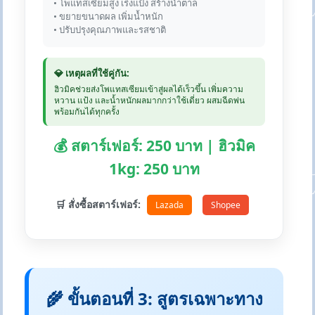
• โพแทสเซียมสูง เร่งแป้ง สร้างน้ำตาล
• ขยายขนาดผล เพิ่มน้ำหนัก
• ปรับปรุงคุณภาพและรสชาติ
💎 เหตุผลที่ใช้คู่กัน:
ฮิวมิคช่วยส่งโพแทสเซียมเข้าสู่ผลได้เร็วขึ้น เพิ่มความ
หวาน แป้ง และน้ำหนักผลมากกว่าใช้เดี่ยว ผสมฉีดพ่น
พร้อมกันได้ทุกครั้ง
💰 สตาร์เฟอร์: 250 บาท | ฮิวมิค
1kg: 250 บาท
🛒 สั่งซื้อสตาร์เฟอร์:
Lazada
Shopee
🌾 ขั้นตอนที่ 3: สูตรเฉพาะทาง