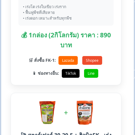
• เร่งโต เร่งใบเขียว เร่งราก
• ฟื้นฟูพืชที่เสียหาย
• เร่งดอก เหมาะสำหรับทุกพืช
💰 1กล่อง (2กิโลกรัม) ราคา : 890
บาท
🛒 สั่งซื้อ FK-1:
Lazada
Shopee
📱 ช่องทางอื่น:
TikTok
Line
+