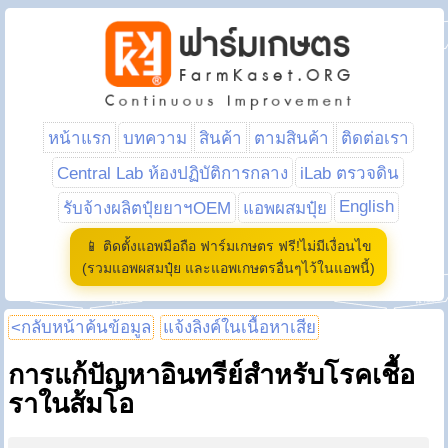
หน้าแรก
บทความ
สินค้า
ตามสินค้า
ติดต่อเรา
Central Lab ห้องปฏิบัติการกลาง
iLab ตรวจดิน
English
รับจ้างผลิตปุ๋ยยาฯOEM
แอพผสมปุ๋ย
📱 ติดตั้งแอพมือถือ ฟาร์มเกษตร ฟรี!ไม่มีเงื่อนไข
(รวมแอพผสมปุ๋ย และแอพเกษตรอื่นๆไว้ในแอพนี้)
<กลับหน้าค้นข้อมูล
แจ้งลิงค์ในเนื้อหาเสีย
การแก้ปัญหาอินทรีย์สำหรับโรคเชื้อ
ราในส้มโอ