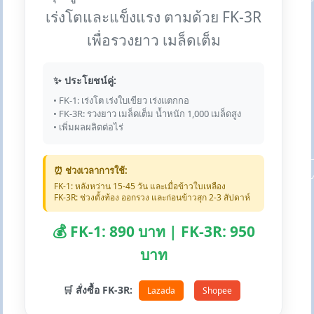
เร่งโตและแข็งแรง ตามด้วย FK-3R
เพื่อรวงยาว เมล็ดเต็ม
✨ ประโยชน์คู่:
• FK-1: เร่งโต เร่งใบเขียว เร่งแตกกอ
• FK-3R: รวงยาว เมล็ดเต็ม น้ำหนัก 1,000 เมล็ดสูง
• เพิ่มผลผลิตต่อไร่
⏰ ช่วงเวลาการใช้:
FK-1: หลังหว่าน 15-45 วัน และเมื่อข้าวใบเหลือง
FK-3R: ช่วงตั้งท้อง ออกรวง และก่อนข้าวสุก 2-3 สัปดาห์
💰 FK-1: 890 บาท | FK-3R: 950
บาท
🛒 สั่งซื้อ FK-3R:
Lazada
Shopee