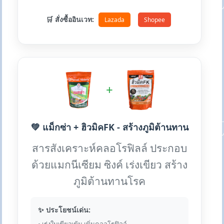
🛒 สั่งซื้ออินเวท:
Lazada
Shopee
+
💚 แม็กซ่า + ฮิวมิคFK - สร้างภูมิต้านทาน
สารสังเคราะห์คลอโรฟิลล์ ประกอบ
ด้วยแมกนีเซียม ซิงค์ เร่งเขียว สร้าง
ภูมิต้านทานโรค
✨ ประโยชน์เด่น: