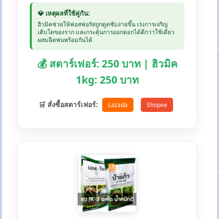
💎 เหตุผลที่ใช้คู่กัน:
ฮิวมิคช่วยให้ฟอสฟอรัสถูกดูดซับง่ายขึ้น เร่งการเจริญ
เติบโตของราก และกระตุ้นการออกดอกได้ดีกว่าใช้เดี่ยว
ผสมฉีดพ่นพร้อมกันได้
💰 สตาร์เฟอร์: 250 บาท | ฮิวมิค
1kg: 250 บาท
🛒 สั่งซื้อสตาร์เฟอร์:
Lazada
Shopee