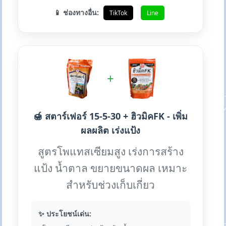
📱 ช่องทางอื่น:
TikTok
Line
+
🍯 สตาร์เฟอร์ 15-5-30 + ฮิวมิคFK - เพิ่ม
ผลผลิต เร่งแป้ง
สูตรโพแทสเซียมสูง เร่งการสร้าง
แป้ง น้ำตาล ขยายขนาดผล เหมาะ
สำหรับช่วงเก็บเกี่ยว
✨ ประโยชน์เด่น: