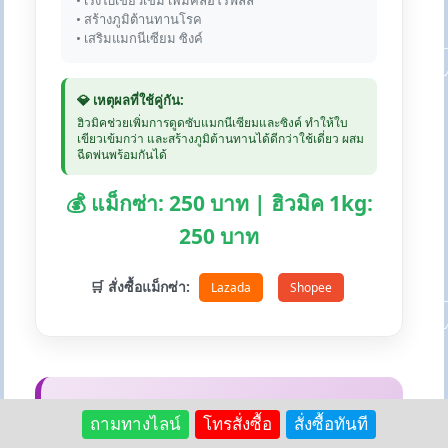
• เร่งใบเขียวเข้ม เพิ่มคลอโรฟิลล์
• สร้างภูมิต้านทานโรค
• เสริมแมกนีเซียม ซิงค์
💎 เหตุผลที่ใช้คู่กัน:
ฮิวมิคช่วยเพิ่มการดูดซับแมกนีเซียมและซิงค์ ทำให้ใบ
เขียวเข้มกว่า และสร้างภูมิต้านทานได้ดีกว่าใช้เดี่ยว ผสม
ฉีดพ่นพร้อมกันได้
💰 แม็กซ่า: 250 บาท | ฮิวมิค 1kg:
250 บาท
🛒 สั่งซื้อแม็กซ่า:
Lazada
Shopee
🎁 ขั้นตอนที่ 5: ชุดโปรโมชั่น
ถามทางไลน์
โทรสั่งซื้อ
สั่งซื้อทันที