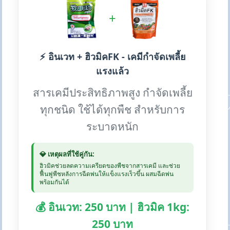
+
⚡ อินเวท + ฮิวมิคFK - เคมีกำจัดเพลี้ย
แรงแล้ว
สารเคมีประสิทธิภาพสูง กำจัดเพลี้ย
ทุกชนิด ใช้ได้ทุกพืช สำหรับการ
ระบาดหนัก
💎 เหตุผลที่ใช้คู่กัน:
ฮิวมิคช่วยลดความเครียดของพืชจากสารเคมี และช่วย
ฟื้นฟูพืชหลังการฉีดพ่นให้แข็งแรงเร็วขึ้น ผสมฉีดพ่น
พร้อมกันได้
💰 อินเวท: 250 บาท | ฮิวมิค 1kg:
250 บาท