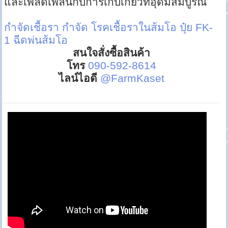
และเพลิดเพลินกับการเก็บเกี่ยวที่อุดมสมบูรณ์
กำจัดเชื้อรา
กำจัด โรคเชื้อราในส้มโอ
ปุ๋ย FK-
1 ฉีดพ่นส้มโอ
สนใจสั่งซื้อสินค้า
โทร
090-592-8614
ไลน์ไอดี
@FarmKaset