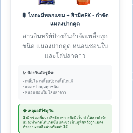
🐛 ไทอะมีทอกแซม + ฮิวมิคFK - กำจัด
แมลงปากดูด
สารอินทรีย์ป้องกันกำจัดเพลี้ยทุก
ชนิด แมลงปากดูด หนอนชอนใบ
และโล่ปลาดาว
✨ ป้องกันศัตรูพืช:
• เพลี้ยไฟ เพลี้ยแป้ง เพลี้ยไก่แจ้
• แมลงปากดูดทุกชนิด
• หนอนชอนใบ โล่ปลาดาว
💎 เหตุผลที่ใช้คู่กัน:
ฮิวมิคช่วยเพิ่มประสิทธิภาพการติดผิวใบ ทำให้สารกำจัด
แมลงทำงานได้นานขึ้น และช่วยฟื้นฟูพืชหลังถูกแมลง
ทำลาย ผสมฉีดพ่นพร้อมกันได้