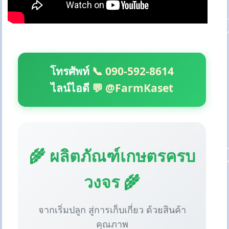
โทรศัพท์
📞 090-592-8614
ไลน์ไอดี
💬 @FarmKaset
🌾 ผลิตภัณฑ์เกษตรครบ
วงจร 🌾
จากเริ่มปลูก สู่การเก็บเกี่ยว ด้วยสินค้า
คุณภาพ