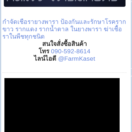
กำจัดเชือรายางพารา
ป้องกันและรักษาโรคราก
ขาว รากแดง รากน้ำตาล ในยางพารา
ฆ่าเชื้อ
ราในพืชทุกชนิด
สนใจสั่งซื้อสินค้า
โทร
090-592-8614
ไลน์ไอดี
@FarmKaset