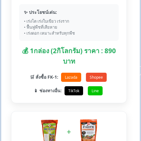
✨ ประโยชน์เด่น:
• เร่งโต เร่งใบเขียว เร่งราก
• ฟื้นฟูพืชที่เสียหาย
• เร่งดอก เหมาะสำหรับทุกพืช
💰 1กล่อง (2กิโลกรัม) ราคา : 890
บาท
🛒 สั่งซื้อ FK-1:
Lazada
Shopee
📱 ช่องทางอื่น:
TikTok
Line
+