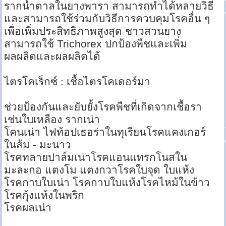
รากน้ำตาลในยางพารา สามารถทำได้หลายวิธี
และสามารถใช้ร่วมกับวิธีการควบคุมโรคอื่น ๆ
เพื่อเพิ่มประสิทธิภาพสูงสุด ชาวสวนยาง
สามารถใช้ Trichorex ปกป้องพืชและเพิ่ม
ผลผลิตและผลผลิตได้
ไตรโคเร็กซ์ : เชื้อไตรโคเดอร์มา
ช่วยป้องกันและยับยั้งโรคพืชที่เกิดจากเชื้อรา
เช่นใบเหลือง รากเน่า
โคนเน่า ไฟท้อปเธอร่าในทุเรียนโรคแคงเกอร์
ในส้ม - มะนาว
โรคทลายปาล์มเน่าโรคแอนแทรกโนสใน
มะละกอ แตงโม แตงกวาโรคใบจุด ใบแห้ง
โรคกาบใบเน่า โรคกาบใบแห้งโรคไหม้ในข้าว
โรคกุ้งแห้งในพริก
โรคผลเน่า