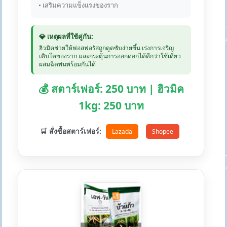
• เสริมความแข็งแรงของราก
💎 เหตุผลที่ใช้คู่กัน:
ฮิวมิคช่วยให้ฟอสฟอรัสถูกดูดซับง่ายขึ้น เร่งการเจริญ
เติบโตของราก และกระตุ้นการออกดอกได้ดีกว่าใช้เดี่ยว
ผสมฉีดพ่นพร้อมกันได้
💰 สตาร์เฟอร์: 250 บาท | ฮิวมิค
1kg: 250 บาท
🛒 สั่งซื้อสตาร์เฟอร์:
Lazada
Shopee