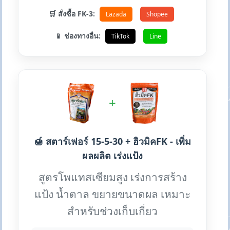
🛒 สั่งซื้อ FK-3:
Lazada
Shopee
📱 ช่องทางอื่น:
TikTok
Line
+
🍯 สตาร์เฟอร์ 15-5-30 + ฮิวมิคFK - เพิ่ม
ผลผลิต เร่งแป้ง
สูตรโพแทสเซียมสูง เร่งการสร้าง
แป้ง น้ำตาล ขยายขนาดผล เหมาะ
สำหรับช่วงเก็บเกี่ยว