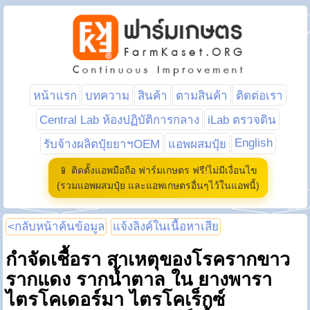
หน้าแรก
บทความ
สินค้า
ตามสินค้า
ติดต่อเรา
Central Lab ห้องปฏิบัติการกลาง
iLab ตรวจดิน
English
รับจ้างผลิตปุ๋ยยาฯOEM
แอพผสมปุ๋ย
📱 ติดตั้งแอพมือถือ ฟาร์มเกษตร ฟรี!ไม่มีเงื่อนไข
(รวมแอพผสมปุ๋ย และแอพเกษตรอื่นๆไว้ในแอพนี้)
<กลับหน้าค้นข้อมูล
แจ้งลิงค์ในเนื้อหาเสีย
กำจัดเชื้อรา สาเหตุของโรครากขาว
รากแดง รากน้ำตาล ใน ยางพารา
ไตรโคเดอร์มา ไตรโคเร็กซ์