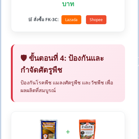
บาท
🛒 สั่งซื้อ FK-3C:
Lazada
Shopee
🛡️ ขั้นตอนที่ 4: ป้องกันและ
กำจัดศัตรูพืช
ป้องกันโรคพืช แมลงศัตรูพืช และวัชพืช เพื่อ
ผลผลิตที่สมบูรณ์
+