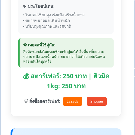
✨ ประโยชน์เด่น:
• โพแทสเซียมสูง เร่งแป้ง สร้างน้ำตาล
• ขยายขนาดผล เพิ่มน้ำหนัก
• ปรับปรุงคุณภาพและรสชาติ
💎 เหตุผลที่ใช้คู่กัน:
ฮิวมิคช่วยส่งโพแทสเซียมเข้าสู่ผลได้เร็วขึ้น เพิ่มความ
หวาน แป้ง และน้ำหนักผลมากกว่าใช้เดี่ยว ผสมฉีดพ่น
พร้อมกันได้ทุกครั้ง
💰 สตาร์เฟอร์: 250 บาท | ฮิวมิค
1kg: 250 บาท
🛒 สั่งซื้อสตาร์เฟอร์:
Lazada
Shopee