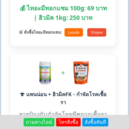
💰 ไทอะมีทอกแซม 100g: 69 บาท
| ฮิวมิค 1kg: 250 บาท
🛒 สั่งซื้อไทอะมีทอกแซม:
Lazada
Shopee
+
🍄 แพนน่อน + ฮิวมิคFK - กำจัดโรคเชื้อ
รา
สารป้องกันกำจัดโรคพืชจากเชื้อรา
ถามทางไลน์
โทรสั่งซื้อ
สั่งซื้อทันที
หลายชนิด เหมาะสำหรับทุกพืช