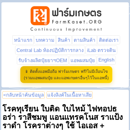
หน้าแรก
บทความ
สินค้า
ตามสินค้า
ติดต่อเรา
Central Lab ห้องปฏิบัติการกลาง
iLab ตรวจดิน
English
รับจ้างผลิตปุ๋ยยาฯOEM
แอพผสมปุ๋ย
📱 ติดตั้งแอพมือถือ ฟาร์มเกษตร ฟรี!ไม่มีเงื่อนไข
(รวมแอพผสมปุ๋ย และแอพเกษตรอื่นๆไว้ในแอพนี้)
<กลับหน้าค้นข้อมูล
แจ้งลิงค์ในเนื้อหาเสีย
โรคทุเรียน ใบติด ใบไหม้ ไฟทอปธ
อร่า ราสีชมพู แอนแทรคโนส ราแป้ง
ราดำ โรคราต่างๆ ใช้ ไอเอส +