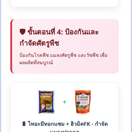
🛡️ ขั้นตอนที่ 4: ป้องกันและ
กำจัดศัตรูพืช
ป้องกันโรคพืช แมลงศัตรูพืช และวัชพืช เพื่อ
ผลผลิตที่สมบูรณ์
+
🐛 ไทอะมีทอกแซม + ฮิวมิคFK - กำจัด