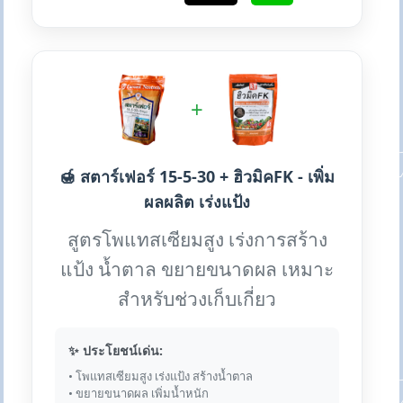
+
🍯 สตาร์เฟอร์ 15-5-30 + ฮิวมิคFK - เพิ่ม
ผลผลิต เร่งแป้ง
สูตรโพแทสเซียมสูง เร่งการสร้าง
แป้ง น้ำตาล ขยายขนาดผล เหมาะ
สำหรับช่วงเก็บเกี่ยว
✨ ประโยชน์เด่น:
• โพแทสเซียมสูง เร่งแป้ง สร้างน้ำตาล
• ขยายขนาดผล เพิ่มน้ำหนัก