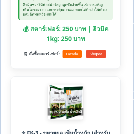
ฮิวมิคช่วยให้ฟอสฟอรัสถูกดูดซับง่ายขึ้น เร่งการเจริญ
เติบโตของราก และกระตุ้นการออกดอกได้ดีกว่าใช้เดี่ยว
ผสมฉีดพ่นพร้อมกันได้
💰 สตาร์เฟอร์: 250 บาท | ฮิวมิค
1kg: 250 บาท
🛒 สั่งซื้อสตาร์เฟอร์:
Lazada
Shopee
⭐ FK-3 - ขยายผล เพิ่มน้ำหนัก (สำหรับ