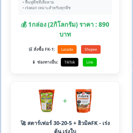
• ฟื้นฟูพืชที่เสียหาย
• เร่งดอก เหมาะสำหรับทุกพืช
💰 1กล่อง (2กิโลกรัม) ราคา : 890
บาท
🛒 สั่งซื้อ FK-1:
Lazada
Shopee
📱 ช่องทางอื่น:
TikTok
Line
+
🚀 สตาร์เฟอร์ 30-20-5 + ฮิวมิคFK - เร่ง
ต้น เร่งใบ