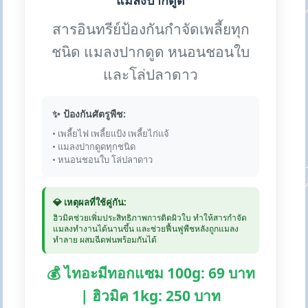
แมลงปากดูด
สารอินทรีย์ป้องกันกำจัดเพลี้ยทุก
ชนิด แมลงปากดูด หนอนชอนใบ
และโล่ปลาดาว
✨ ป้องกันศัตรูพืช:
• เพลี้ยไฟ เพลี้ยแป้ง เพลี้ยไก่แจ้
• แมลงปากดูดทุกชนิด
• หนอนชอนใบ โล่ปลาดาว
💎 เหตุผลที่ใช้คู่กัน:
ฮิวมิคช่วยเพิ่มประสิทธิภาพการติดผิวใบ ทำให้สารกำจัด
แมลงทำงานได้นานขึ้น และช่วยฟื้นฟูพืชหลังถูกแมลง
ทำลาย ผสมฉีดพ่นพร้อมกันได้
💰 ไทอะมีทอกแซม 100g: 69 บาท
| ฮิวมิค 1kg: 250 บาท