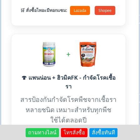
🛒 สั่งซื้อไทอะมีทอกแซม:
Lazada
Shopee
+
🍄 แพนน่อน + ฮิวมิคFK - กำจัดโรคเชื้อ
รา
สารป้องกันกำจัดโรคพืชจากเชื้อรา
หลายชนิด เหมาะสำหรับทุกพืช
ใช้ได้ตลอดปี
ถามทางไลน์
โทรสั่งซื้อ
สั่งซื้อทันที
✨ ป้องกันโรคพืช: