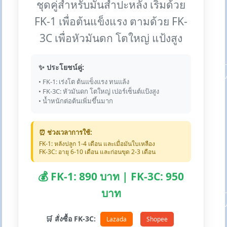
ชุดคู่สำหรับมันสำปะหลัง เริ่มด้วย
FK-1 เพื่อต้นแข็งแรง ตามด้วย FK-
3C เพื่อหัวมันดก โตใหญ่ แป้งสูง
✨ ประโยชน์คู่:
• FK-1: เร่งโต ต้นแข็งแรง ทนแล้ง
• FK-3C: หัวมันดก โตใหญ่ เปอร์เซ็นต์แป้งสูง
• น้ำหนักต่อต้นเพิ่มขึ้นมาก
⏰ ช่วงเวลาการใช้:
FK-1: หลังปลูก 1-4 เดือน และเมื่อมันใบเหลือง
FK-3C: อายุ 6-10 เดือน และก่อนขุด 2-3 เดือน
💰 FK-1: 890 บาท | FK-3C: 950
บาท
🛒 สั่งซื้อ FK-3C:
Lazada
Shopee