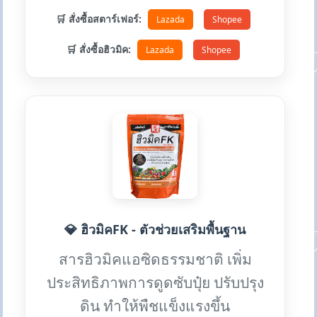
🛒 สั่งซื้อสตาร์เฟอร์:
Lazada
Shopee
🛒 สั่งซื้อฮิวมิค:
Lazada
Shopee
💎 ฮิวมิคFK - ตัวช่วยเสริมพื้นฐาน
สารฮิวมิคแอซิดธรรมชาติ เพิ่ม
ประสิทธิภาพการดูดซับปุ๋ย ปรับปรุง
ดิน ทำให้พืชแข็งแรงขึ้น