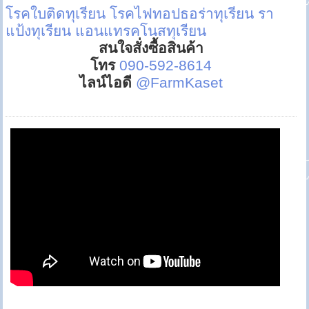
โรคใบติดทุเรียน
โรคไฟทอปธอร่าทุเรียน
รา
แป้งทุเรียน
แอนแทรคโนสทุเรียน
สนใจสั่งซื้อสินค้า
โทร
090-592-8614
ไลน์ไอดี
@FarmKaset