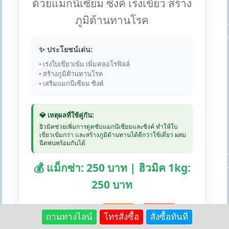
ด้วยแมกนีเซียม ซิงค์ เร่งเขียว สร้าง
ภูมิต้านทานโรค
✨ ประโยชน์เด่น:
• เร่งใบเขียวเข้ม เพิ่มคลอโรฟิลล์
• สร้างภูมิต้านทานโรค
• เสริมแมกนีเซียม ซิงค์
💎 เหตุผลที่ใช้คู่กัน:
ฮิวมิคช่วยเพิ่มการดูดซับแมกนีเซียมและซิงค์ ทำให้ใบ
เขียวเข้มกว่า และสร้างภูมิต้านทานได้ดีกว่าใช้เดี่ยว ผสม
ฉีดพ่นพร้อมกันได้
💰 แม็กซ่า: 250 บาท | ฮิวมิค 1kg:
250 บาท
🛒 สั่งซื้อแม็กซ่า:
Lazada
Shopee
ถามทางไลน์
โทรสั่งซื้อ
สั่งซื้อทันที