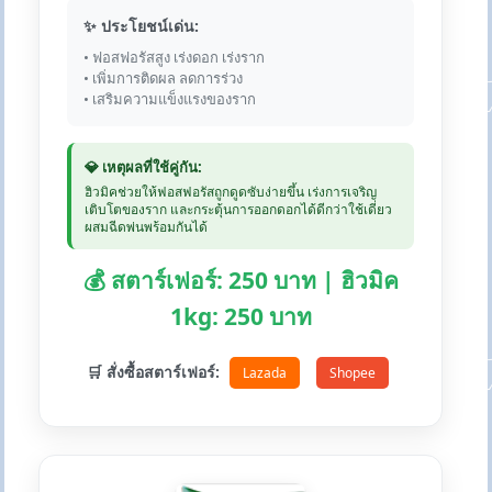
✨ ประโยชน์เด่น:
• ฟอสฟอรัสสูง เร่งดอก เร่งราก
• เพิ่มการติดผล ลดการร่วง
• เสริมความแข็งแรงของราก
💎 เหตุผลที่ใช้คู่กัน:
ฮิวมิคช่วยให้ฟอสฟอรัสถูกดูดซับง่ายขึ้น เร่งการเจริญ
เติบโตของราก และกระตุ้นการออกดอกได้ดีกว่าใช้เดี่ยว
ผสมฉีดพ่นพร้อมกันได้
💰 สตาร์เฟอร์: 250 บาท | ฮิวมิค
1kg: 250 บาท
🛒 สั่งซื้อสตาร์เฟอร์:
Lazada
Shopee