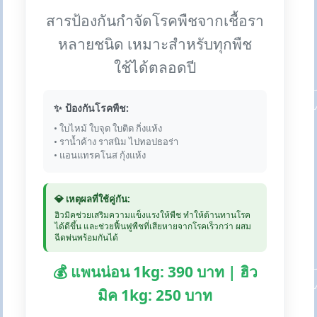
สารป้องกันกำจัดโรคพืชจากเชื้อรา
หลายชนิด เหมาะสำหรับทุกพืช
ใช้ได้ตลอดปี
✨ ป้องกันโรคพืช:
• ใบไหม้ ใบจุด ใบติด กิ่งแห้ง
• ราน้ำค้าง ราสนิม ไปทอปธอร่า
• แอนแทรคโนส กุ้งแห้ง
💎 เหตุผลที่ใช้คู่กัน:
ฮิวมิคช่วยเสริมความแข็งแรงให้พืช ทำให้ต้านทานโรค
ได้ดีขึ้น และช่วยฟื้นฟูพืชที่เสียหายจากโรคเร็วกว่า ผสม
ฉีดพ่นพร้อมกันได้
💰 แพนน่อน 1kg: 390 บาท | ฮิว
มิค 1kg: 250 บาท