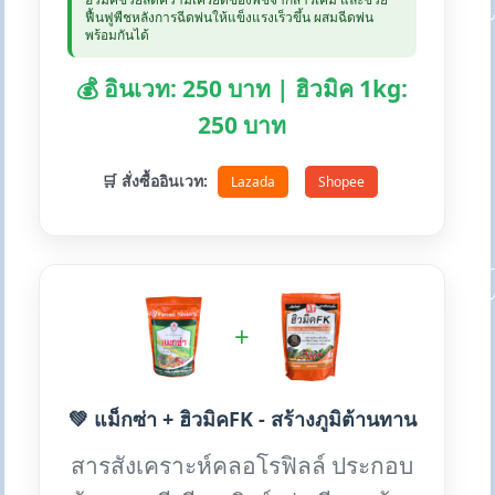
ฟื้นฟูพืชหลังการฉีดพ่นให้แข็งแรงเร็วขึ้น ผสมฉีดพ่น
พร้อมกันได้
💰 อินเวท: 250 บาท | ฮิวมิค 1kg:
250 บาท
🛒 สั่งซื้ออินเวท:
Lazada
Shopee
+
💚 แม็กซ่า + ฮิวมิคFK - สร้างภูมิต้านทาน
สารสังเคราะห์คลอโรฟิลล์ ประกอบ