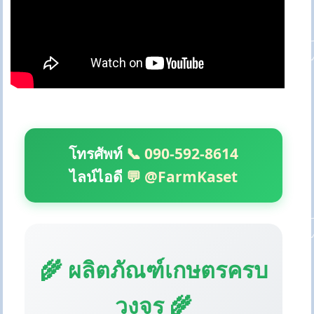
โทรศัพท์
📞 090-592-8614
ไลน์ไอดี
💬 @FarmKaset
🌾 ผลิตภัณฑ์เกษตรครบ
วงจร 🌾