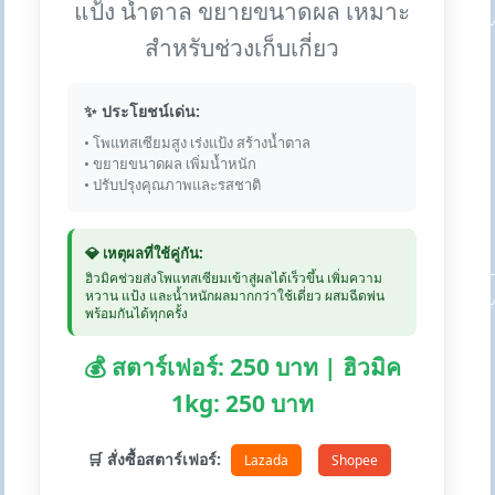
แป้ง น้ำตาล ขยายขนาดผล เหมาะ
สำหรับช่วงเก็บเกี่ยว
✨ ประโยชน์เด่น:
• โพแทสเซียมสูง เร่งแป้ง สร้างน้ำตาล
• ขยายขนาดผล เพิ่มน้ำหนัก
• ปรับปรุงคุณภาพและรสชาติ
💎 เหตุผลที่ใช้คู่กัน:
ฮิวมิคช่วยส่งโพแทสเซียมเข้าสู่ผลได้เร็วขึ้น เพิ่มความ
หวาน แป้ง และน้ำหนักผลมากกว่าใช้เดี่ยว ผสมฉีดพ่น
พร้อมกันได้ทุกครั้ง
💰 สตาร์เฟอร์: 250 บาท | ฮิวมิค
1kg: 250 บาท
🛒 สั่งซื้อสตาร์เฟอร์:
Lazada
Shopee