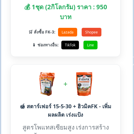
💰 1ชุด (2กิโลกรัม) ราคา : 950
บาท
🛒 สั่งซื้อ FK-3:
Lazada
Shopee
📱 ช่องทางอื่น:
TikTok
Line
+
🍯 สตาร์เฟอร์ 15-5-30 + ฮิวมิคFK - เพิ่ม
ผลผลิต เร่งแป้ง
สูตรโพแทสเซียมสูง เร่งการสร้าง