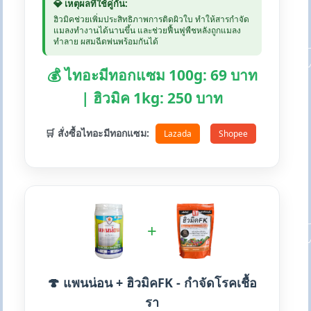
💎 เหตุผลที่ใช้คู่กัน:
ฮิวมิคช่วยเพิ่มประสิทธิภาพการติดผิวใบ ทำให้สารกำจัด
แมลงทำงานได้นานขึ้น และช่วยฟื้นฟูพืชหลังถูกแมลง
ทำลาย ผสมฉีดพ่นพร้อมกันได้
💰 ไทอะมีทอกแซม 100g: 69 บาท
| ฮิวมิค 1kg: 250 บาท
🛒 สั่งซื้อไทอะมีทอกแซม:
Lazada
Shopee
+
🍄 แพนน่อน + ฮิวมิคFK - กำจัดโรคเชื้อ
รา