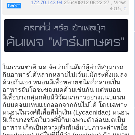
172.70.143.94
2564/08/12 08:22:27 , View:
tweet
4015,
e
ในธรรมชาติ มด จัดว่าเป็นสัตว์ผู้ล่าที่สามารถ
กินอาหารได้หลากหลายไม่เว้นแม้กระทั้งแมลง
ด้วยกันเอง หนอนผีเสื้อหลายชนิดก็กลายเป็น
อาหารอันโอชะของมดด้วยเช่นกัน แต่หนอน
ผีเสื้อบางกลุ่มกลับมีวิวัฒนาการอย่างแนบแน่น
กับมดจนแทบแยกออกจากกันไม่ได้ โดยเฉพาะ
หนอนในวงศ์ผีเสื้อสีน้ำเงิน (Lycaenidae) หนอน
ผีเสื้อบางชนิดในวงศ์นี้กินเฉพาะตัวอ่อนมดเป็น
อาหาร เกิดเป็นความสัมพันธ์แบบภาวะล่าเหยื่อ
(predation) แต่ในที่นี้ผู้ล่า (predator) คือ หนอน