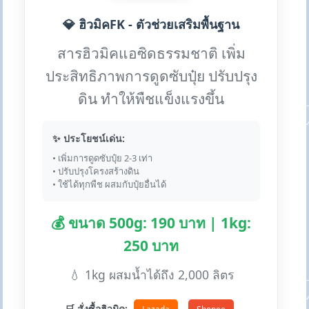
💎 ฮิวมิคFK - ตัวช่วยเสริมพื้นฐาน
สารฮิวมิคแอซิดธรรมชาติ เพิ่ม
ประสิทธิภาพการดูดซับปุ๋ย ปรับปรุง
ดิน ทำให้พืชแข็งแรงขึ้น
✨ ประโยชน์เด่น:
• เพิ่มการดูดซับปุ๋ย 2-3 เท่า
• ปรับปรุงโครงสร้างดิน
• ใช้ได้ทุกพืช ผสมกับปุ๋ยอื่นได้
💰 ขนาด 500g: 190 บาท | 1kg:
250 บาท
💧 1kg ผสมน้ำได้ถึง 2,000 ลิตร
🛒 สั่งซื้อฮิวมิค: