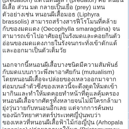
ผีเสื้อ ส่วน มด กลายเป็นเยื่อ (prey) แทน
ตัวอย่างเช่น หนอนผีเสื้อมอธ (Liphyra
brassolis) สามารถสร้างสารฟีโรโมนที่คล้าย
กับของมดแดง (Oecophylla smaragdina) จน
สามารถเข้าไปอาศัยอยู่ในรังมดและคอยกินตัว
อ่อนของมดแดงภายในรังจนกระทั่งเข้าดักแด้
และออกมาเป็นตัวเต็มวัย
นอกจากนี้หนอนผีเสื้อบางชนิดมีความสัมพันธ์
กับมดแบบภาวะพึ่งพาอาศัยกัน (mutualism)
โดยหนอนผีเสื้อจะปล่อยของเหลวออกมาจาก
ต่อมบนลำตัวซึ่งของเหลวนี้จะดึงดูดให้มดเข้า
มากินและทำให้มดคอยทำหน้าที่ดูแลคุ้มครอง
หนอนผีเสื้อจากศัตรูทั้งหลายจนไม่มีใครกล้ามา
ยุ่งวุ่นวายกับหนอนอีกเลย แต่จากการค้นพบ
ของนักวิทยาศาสตร์ประเทศญี่ปุ่นพบว่า
ของเหลวที่หนอนผีเสื้อฟ้าไม้ก่อญี่ปุ่น (Arhopala