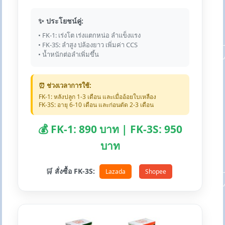
✨ ประโยชน์คู่:
• FK-1: เร่งโต เร่งแตกหน่อ ลำแข็งแรง
• FK-3S: ลำสูง ปล้องยาว เพิ่มค่า CCS
• น้ำหนักต่อลำเพิ่มขึ้น
⏰ ช่วงเวลาการใช้:
FK-1: หลังปลูก 1-3 เดือน และเมื่ออ้อยใบเหลือง
FK-3S: อายุ 6-10 เดือน และก่อนตัด 2-3 เดือน
💰 FK-1: 890 บาท | FK-3S: 950
บาท
🛒 สั่งซื้อ FK-3S:
Lazada
Shopee