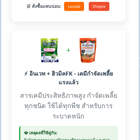
🛒 สั่งซื้อแพนน่อน:
Lazada
Shopee
+
⚡ อินเวท + ฮิวมิคFK - เคมีกำจัดเพลี้ย
แรงแล้ว
สารเคมีประสิทธิภาพสูง กำจัดเพลี้ย
ทุกชนิด ใช้ได้ทุกพืช สำหรับการ
ระบาดหนัก
💎 เหตุผลที่ใช้คู่กัน:
ฮิวมิคช่วยลดความเครียดของพืชจากสารเคมี และช่วย