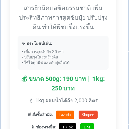
สารฮิวมิคแอซิดธรรมชาติ เพิ่ม
ประสิทธิภาพการดูดซับปุ๋ย ปรับปรุง
ดิน ทำให้พืชแข็งแรงขึ้น
✨ ประโยชน์เด่น:
• เพิ่มการดูดซับปุ๋ย 2-3 เท่า
• ปรับปรุงโครงสร้างดิน
• ใช้ได้ทุกพืช ผสมกับปุ๋ยอื่นได้
💰 ขนาด 500g: 190 บาท | 1kg:
250 บาท
💧 1kg ผสมน้ำได้ถึง 2,000 ลิตร
🛒 สั่งซื้อฮิวมิค:
Lazada
Shopee
📱 ช่องทางอื่น:
TikTok
Line