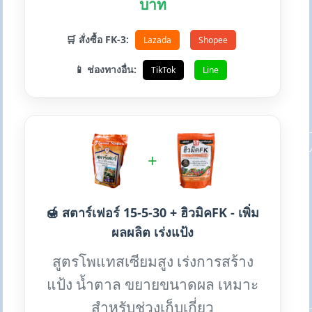
บาท
🛒 สั่งซื้อ FK-3:
Lazada
Shopee
📱 ช่องทางอื่น:
TikTok
Line
+
🍯 สตาร์เฟอร์ 15-5-30 + ฮิวมิคFK - เพิ่ม
ผลผลิต เร่งแป้ง
สูตรโพแทสเซียมสูง เร่งการสร้าง
แป้ง น้ำตาล ขยายขนาดผล เหมาะ
สำหรับช่วงเก็บเกี่ยว