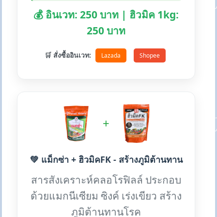
💰 อินเวท: 250 บาท | ฮิวมิค 1kg:
250 บาท
🛒 สั่งซื้ออินเวท:
Lazada
Shopee
+
💚 แม็กซ่า + ฮิวมิคFK - สร้างภูมิต้านทาน
สารสังเคราะห์คลอโรฟิลล์ ประกอบ
ด้วยแมกนีเซียม ซิงค์ เร่งเขียว สร้าง
ภูมิต้านทานโรค