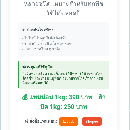
หลายชนิด เหมาะสำหรับทุกพืช
ใช้ได้ตลอดปี
✨ ป้องกันโรคพืช:
• ใบไหม้ ใบจุด ใบติด กิ่งแห้ง
• ราน้ำค้าง ราสนิม ไปทอปธอร่า
• แอนแทรคโนส กุ้งแห้ง
💎 เหตุผลที่ใช้คู่กัน:
ฮิวมิคช่วยเสริมความแข็งแรงให้พืช ทำให้ต้านทานโรค
ได้ดีขึ้น และช่วยฟื้นฟูพืชที่เสียหายจากโรคเร็วกว่า ผสม
ฉีดพ่นพร้อมกันได้
💰 แพนน่อน 1kg: 390 บาท | ฮิว
มิค 1kg: 250 บาท
🛒 สั่งซื้อแพนน่อน:
Lazada
Shopee