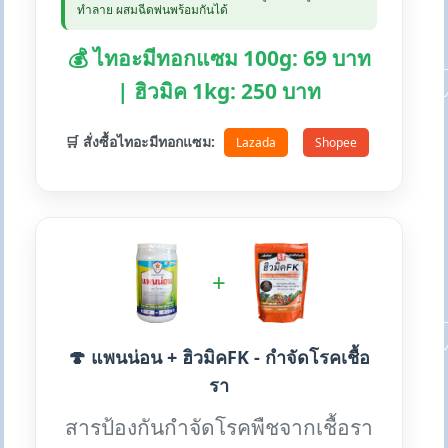
ทำลาย ผสมฉีดพ่นพร้อมกันได้
💰 ไทอะมีทอกแซม 100g: 69 บาท
| ฮิวมิค 1kg: 250 บาท
🛒 สั่งซื้อไทอะมีทอกแซม:
Lazada
Shopee
+
🍄 แพนน่อน + ฮิวมิคFK - กำจัดโรคเชื้อ
รา
สารป้องกันกำจัดโรคพืชจากเชื้อรา