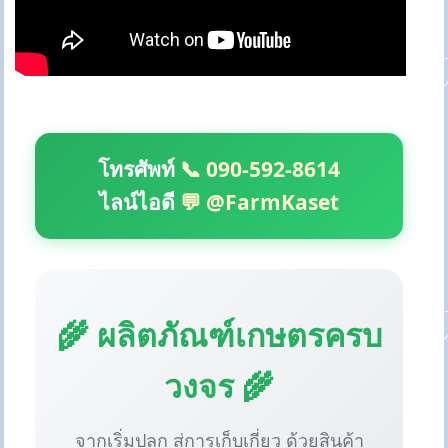
โทรศัพท์
📞 090-592-8614
ไลน์ไอดี
💬 @FarmKaset
🌾 ผลิตภัณฑ์เกษตรครบ
วงจร 🌾
จากเริ่มปลูก สู่การเก็บเกี่ยว ด้วยสินค้า