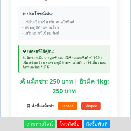
✨ ประโยชน์เด่น:
• เร่งใบเขียวเข้ม เพิ่มคลอโรฟิลล์
• สร้างภูมิต้านทานโรค
• เสริมแมกนีเซียม ซิงค์
💎 เหตุผลที่ใช้คู่กัน:
ฮิวมิคช่วยเพิ่มการดูดซับแมกนีเซียมและซิงค์ ทำให้ใบ
เขียวเข้มกว่า และสร้างภูมิต้านทานได้ดีกว่าใช้เดี่ยว ผสม
ฉีดพ่นพร้อมกันได้
💰 แม็กซ่า: 250 บาท | ฮิวมิค 1kg:
250 บาท
🛒 สั่งซื้อแม็กซ่า:
Lazada
Shopee
ถามทางไลน์
โทรสั่งซื้อ
สั่งซื้อทันที