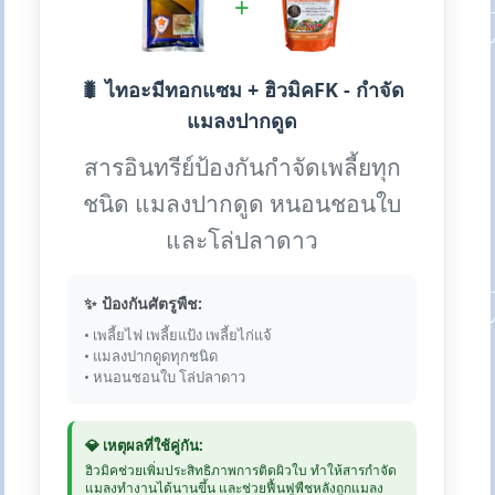
+
🐛 ไทอะมีทอกแซม + ฮิวมิคFK - กำจัด
แมลงปากดูด
สารอินทรีย์ป้องกันกำจัดเพลี้ยทุก
ชนิด แมลงปากดูด หนอนชอนใบ
และโล่ปลาดาว
✨ ป้องกันศัตรูพืช:
• เพลี้ยไฟ เพลี้ยแป้ง เพลี้ยไก่แจ้
• แมลงปากดูดทุกชนิด
• หนอนชอนใบ โล่ปลาดาว
💎 เหตุผลที่ใช้คู่กัน:
ฮิวมิคช่วยเพิ่มประสิทธิภาพการติดผิวใบ ทำให้สารกำจัด
แมลงทำงานได้นานขึ้น และช่วยฟื้นฟูพืชหลังถูกแมลง