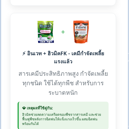
+
⚡ อินเวท + ฮิวมิคFK - เคมีกำจัดเพลี้ย
แรงแล้ว
สารเคมีประสิทธิภาพสูง กำจัดเพลี้ย
ทุกชนิด ใช้ได้ทุกพืช สำหรับการ
ระบาดหนัก
💎 เหตุผลที่ใช้คู่กัน:
ฮิวมิคช่วยลดความเครียดของพืชจากสารเคมี และช่วย
ฟื้นฟูพืชหลังการฉีดพ่นให้แข็งแรงเร็วขึ้น ผสมฉีดพ่น
พร้อมกันได้