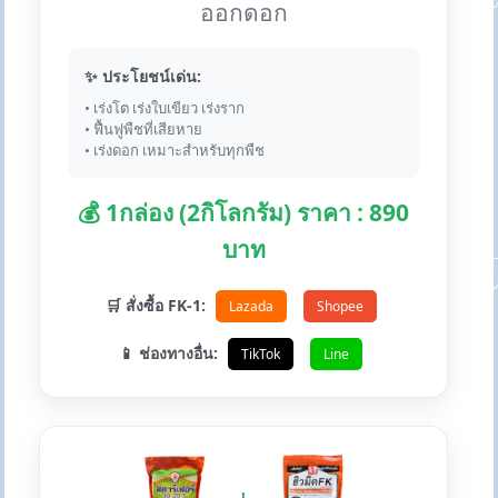
ออกดอก
✨ ประโยชน์เด่น:
• เร่งโต เร่งใบเขียว เร่งราก
• ฟื้นฟูพืชที่เสียหาย
• เร่งดอก เหมาะสำหรับทุกพืช
💰 1กล่อง (2กิโลกรัม) ราคา : 890
บาท
🛒 สั่งซื้อ FK-1:
Lazada
Shopee
📱 ช่องทางอื่น:
TikTok
Line