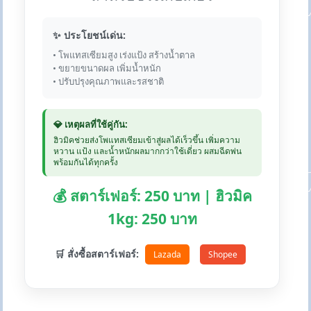
✨ ประโยชน์เด่น:
• โพแทสเซียมสูง เร่งแป้ง สร้างน้ำตาล
• ขยายขนาดผล เพิ่มน้ำหนัก
• ปรับปรุงคุณภาพและรสชาติ
💎 เหตุผลที่ใช้คู่กัน:
ฮิวมิคช่วยส่งโพแทสเซียมเข้าสู่ผลได้เร็วขึ้น เพิ่มความ
หวาน แป้ง และน้ำหนักผลมากกว่าใช้เดี่ยว ผสมฉีดพ่น
พร้อมกันได้ทุกครั้ง
💰 สตาร์เฟอร์: 250 บาท | ฮิวมิค
1kg: 250 บาท
🛒 สั่งซื้อสตาร์เฟอร์:
Lazada
Shopee