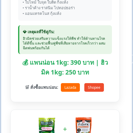
• ใบไหม้ ใบจุด ใบติด กิ่งแห้ง
• ราน้ำค้าง ราสนิม ไปทอปธอร่า
• แอนแทรคโนส กุ้งแห้ง
💎 เหตุผลที่ใช้คู่กัน:
ฮิวมิคช่วยเสริมความแข็งแรงให้พืช ทำให้ต้านทานโรค
ได้ดีขึ้น และช่วยฟื้นฟูพืชที่เสียหายจากโรคเร็วกว่า ผสม
ฉีดพ่นพร้อมกันได้
💰 แพนน่อน 1kg: 390 บาท | ฮิว
มิค 1kg: 250 บาท
🛒 สั่งซื้อแพนน่อน:
Lazada
Shopee
+