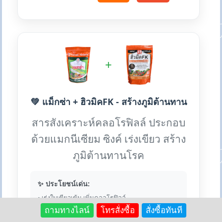
+
💚 แม็กซ่า + ฮิวมิคFK - สร้างภูมิต้านทาน
สารสังเคราะห์คลอโรฟิลล์ ประกอบ
ด้วยแมกนีเซียม ซิงค์ เร่งเขียว สร้าง
ภูมิต้านทานโรค
✨ ประโยชน์เด่น:
• เร่งใบเขียวเข้ม เพิ่มคลอโรฟิลล์
• สร้างภูมิต้านทานโรค
ถามทางไลน์
โทรสั่งซื้อ
สั่งซื้อทันที
• เสริมแมกนีเซียม ซิงค์