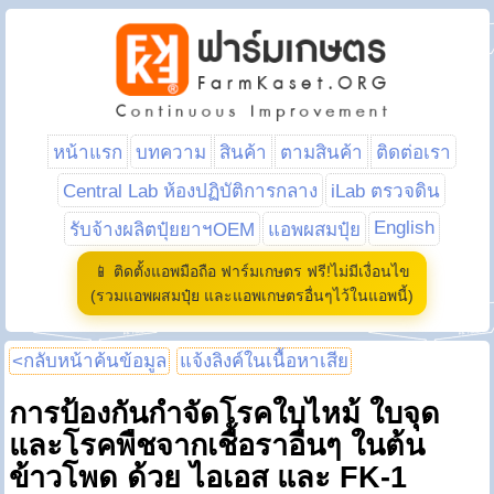
หน้าแรก
บทความ
สินค้า
ตามสินค้า
ติดต่อเรา
Central Lab ห้องปฏิบัติการกลาง
iLab ตรวจดิน
English
รับจ้างผลิตปุ๋ยยาฯOEM
แอพผสมปุ๋ย
📱 ติดตั้งแอพมือถือ ฟาร์มเกษตร ฟรี!ไม่มีเงื่อนไข
(รวมแอพผสมปุ๋ย และแอพเกษตรอื่นๆไว้ในแอพนี้)
<กลับหน้าค้นข้อมูล
แจ้งลิงค์ในเนื้อหาเสีย
การป้องกันกำจัดโรคใบไหม้ ใบจุด
และโรคพืชจากเชื้อราอื่นๆ ในต้น
ข้าวโพด ด้วย ไอเอส และ FK-1