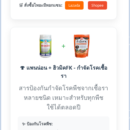
🛒 สั่งซื้อไทอะมีทอกแซม:
Lazada
Shopee
+
🍄 แพนน่อน + ฮิวมิคFK - กำจัดโรคเชื้อ
รา
สารป้องกันกำจัดโรคพืชจากเชื้อรา
หลายชนิด เหมาะสำหรับทุกพืช
ใช้ได้ตลอดปี
✨ ป้องกันโรคพืช: