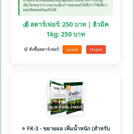
ฮิวมิคช่วยให้ฟอสฟอรัสถูกดูดซับง่ายขึ้น เร่งการเจริญ
เติบโตของราก และกระตุ้นการออกดอกได้ดีกว่าใช้เดี่ยว
ผสมฉีดพ่นพร้อมกันได้
💰 สตาร์เฟอร์: 250 บาท | ฮิวมิค
1kg: 250 บาท
🛒 สั่งซื้อสตาร์เฟอร์:
Lazada
Shopee
⭐ FK-3 - ขยายผล เพิ่มน้ำหนัก (สำหรับ