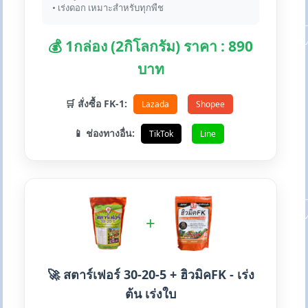
• เร่งดอก เหมาะสำหรับทุกพืช
💰 1กล่อง (2กิโลกรัม) ราคา : 890
บาท
🛒 สั่งซื้อ FK-1:
Lazada
Shopee
📱 ช่องทางอื่น:
TikTok
Line
+
🚀 สตาร์เฟอร์ 30-20-5 + ฮิวมิคFK - เร่ง
ต้น เร่งใบ