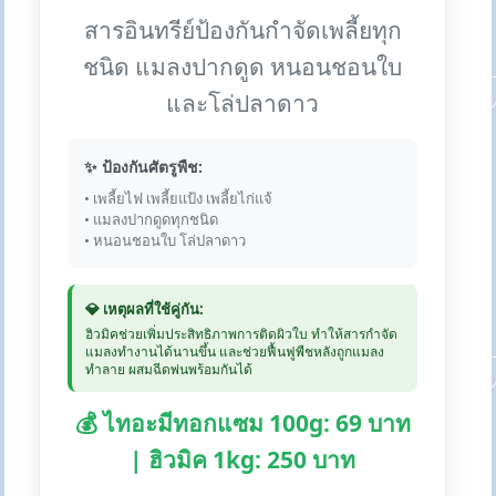
สารอินทรีย์ป้องกันกำจัดเพลี้ยทุก
ชนิด แมลงปากดูด หนอนชอนใบ
และโล่ปลาดาว
✨ ป้องกันศัตรูพืช:
• เพลี้ยไฟ เพลี้ยแป้ง เพลี้ยไก่แจ้
• แมลงปากดูดทุกชนิด
• หนอนชอนใบ โล่ปลาดาว
💎 เหตุผลที่ใช้คู่กัน:
ฮิวมิคช่วยเพิ่มประสิทธิภาพการติดผิวใบ ทำให้สารกำจัด
แมลงทำงานได้นานขึ้น และช่วยฟื้นฟูพืชหลังถูกแมลง
ทำลาย ผสมฉีดพ่นพร้อมกันได้
💰 ไทอะมีทอกแซม 100g: 69 บาท
| ฮิวมิค 1kg: 250 บาท