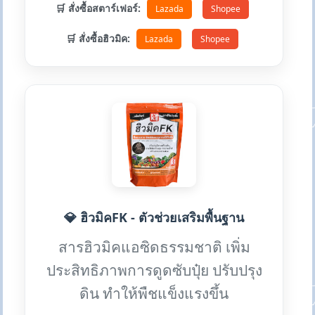
🛒 สั่งซื้อสตาร์เฟอร์:
Lazada
Shopee
🛒 สั่งซื้อฮิวมิค:
Lazada
Shopee
💎 ฮิวมิคFK - ตัวช่วยเสริมพื้นฐาน
สารฮิวมิคแอซิดธรรมชาติ เพิ่ม
ประสิทธิภาพการดูดซับปุ๋ย ปรับปรุง
ดิน ทำให้พืชแข็งแรงขึ้น