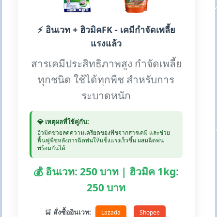
⚡ อินเวท + ฮิวมิคFK - เคมีกำจัดเพลี้ย
แรงแล้ว
สารเคมีประสิทธิภาพสูง กำจัดเพลี้ย
ทุกชนิด ใช้ได้ทุกพืช สำหรับการ
ระบาดหนัก
💎 เหตุผลที่ใช้คู่กัน:
ฮิวมิคช่วยลดความเครียดของพืชจากสารเคมี และช่วย
ฟื้นฟูพืชหลังการฉีดพ่นให้แข็งแรงเร็วขึ้น ผสมฉีดพ่น
พร้อมกันได้
💰 อินเวท: 250 บาท | ฮิวมิค 1kg:
250 บาท
🛒 สั่งซื้ออินเวท:
Lazada
Shopee