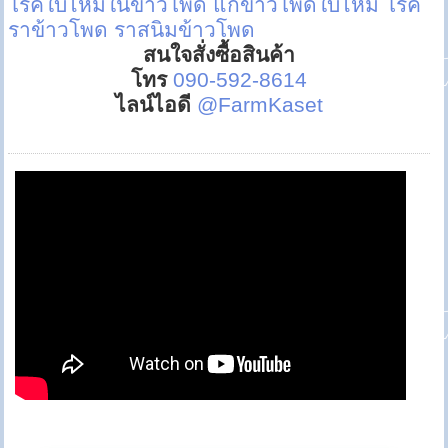
โรคใบไหม้ในข้าวโพด
แก้ข้าวโพดใบไหม้
โรค
ราข้าวโพด
ราสนิมข้าวโพด
สนใจสั่งซื้อสินค้า
โทร
090-592-8614
ไลน์ไอดี
@FarmKaset