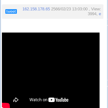
162.158.178.65
2566/02/23 13:03:00 , View:
tweet
3994,
e