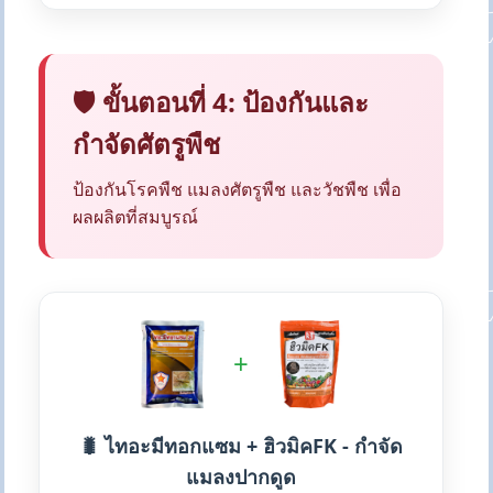
🛡️ ขั้นตอนที่ 4: ป้องกันและ
กำจัดศัตรูพืช
ป้องกันโรคพืช แมลงศัตรูพืช และวัชพืช เพื่อ
ผลผลิตที่สมบูรณ์
+
🐛 ไทอะมีทอกแซม + ฮิวมิคFK - กำจัด
แมลงปากดูด