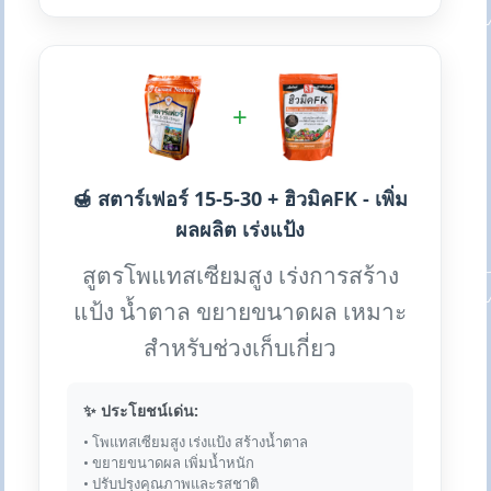
+
🍯 สตาร์เฟอร์ 15-5-30 + ฮิวมิคFK - เพิ่ม
ผลผลิต เร่งแป้ง
สูตรโพแทสเซียมสูง เร่งการสร้าง
แป้ง น้ำตาล ขยายขนาดผล เหมาะ
สำหรับช่วงเก็บเกี่ยว
✨ ประโยชน์เด่น:
• โพแทสเซียมสูง เร่งแป้ง สร้างน้ำตาล
• ขยายขนาดผล เพิ่มน้ำหนัก
• ปรับปรุงคุณภาพและรสชาติ