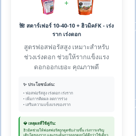
+
🌺 สตาร์เฟอร์ 10-40-10 + ฮิวมิคFK - เร่ง
ราก เร่งดอก
สูตรฟอสฟอรัสสูง เหมาะสำหรับ
ช่วงเร่งดอก ช่วยให้รากแข็งแรง
ดอกออกเยอะ คุณภาพดี
✨ ประโยชน์เด่น:
• ฟอสฟอรัสสูง เร่งดอก เร่งราก
• เพิ่มการติดผล ลดการร่วง
• เสริมความแข็งแรงของราก
💎 เหตุผลที่ใช้คู่กัน:
ฮิวมิคช่วยให้ฟอสฟอรัสถูกดูดซับง่ายขึ้น เร่งการเจริญ
เติบโตของราก และกระตุ้นการออกดอกได้ดีกว่าใช้เดี่ยว