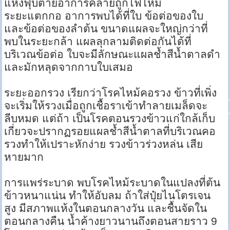
แห้งฟุบตายอาการคล้ายถูกไฟไหม้
ระยะแตกกอ อาการพบได้ที่ใบ ข้อต่อของใบ
และข้อต่อของลําต้น ขนาดแผลจะใหญ่กว่าที่
พบในระยะกล้า แผลลุกลามติดต่อกันได้ที่
บริเวณข้อต่อ ใบจะมีลักษณะแผลช้ำสีน้ำตาลดำ
และมักหลุดจากกาบใบเสมอ
ระยะออกรวง เรียกว่าโรคไหม้คอรวง ข้าวที่เพิ่ง
จะเริ่มให้รวงเมื่อถูกเชื้อราเข้าทําลายเมล็ดจะ
ลีบหมด แต่ถ้า เป็นโรคตอนรวงข้าวแก่ใกล้เก็บ
เกี่ยวจะปรากฏรอยแผลช้ำสีน้ำตาลที่บริเวณคอ
รวงทำให้เปราะหักง่าย รวงข้าวร่วงหล่น เสีย
หายมาก
การแพร่ระบาด พบโรคไหม้ระบาดในแปลงที่ต้น
ข้าวหนาแน่น ทำให้อับลม ถ้าใส่ปุ๋ยไนโตรเจน
สูง มีสภาพแห้งในตอนกลางวัน และชื้นจัดใน
ตอนกลางคืน น้ำค้างยาวนานถึงตอนสายราว 9