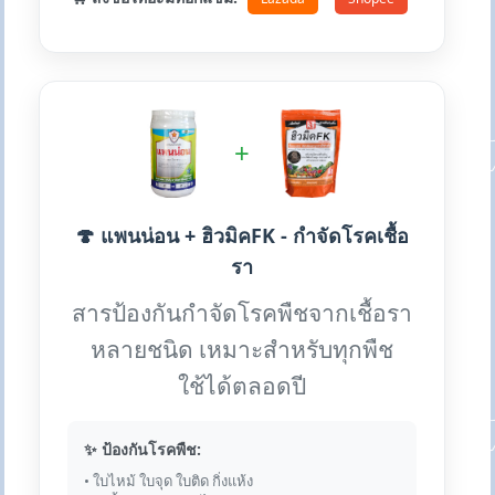
+
🍄 แพนน่อน + ฮิวมิคFK - กำจัดโรคเชื้อ
รา
สารป้องกันกำจัดโรคพืชจากเชื้อรา
หลายชนิด เหมาะสำหรับทุกพืช
ใช้ได้ตลอดปี
✨ ป้องกันโรคพืช:
• ใบไหม้ ใบจุด ใบติด กิ่งแห้ง