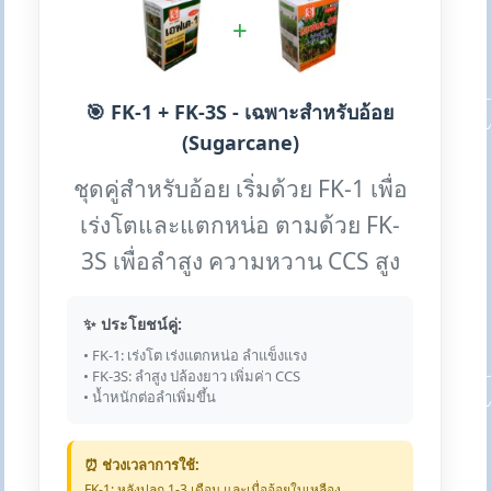
+
🎯 FK-1 + FK-3S - เฉพาะสำหรับอ้อย
(Sugarcane)
ชุดคู่สำหรับอ้อย เริ่มด้วย FK-1 เพื่อ
เร่งโตและแตกหน่อ ตามด้วย FK-
3S เพื่อลำสูง ความหวาน CCS สูง
✨ ประโยชน์คู่:
• FK-1: เร่งโต เร่งแตกหน่อ ลำแข็งแรง
• FK-3S: ลำสูง ปล้องยาว เพิ่มค่า CCS
• น้ำหนักต่อลำเพิ่มขึ้น
⏰ ช่วงเวลาการใช้:
FK-1: หลังปลูก 1-3 เดือน และเมื่ออ้อยใบเหลือง