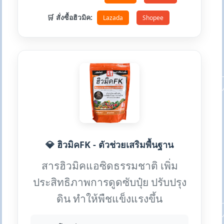
🛒 สั่งซื้อฮิวมิค:
Lazada
Shopee
💎 ฮิวมิคFK - ตัวช่วยเสริมพื้นฐาน
สารฮิวมิคแอซิดธรรมชาติ เพิ่ม
ประสิทธิภาพการดูดซับปุ๋ย ปรับปรุง
ดิน ทำให้พืชแข็งแรงขึ้น