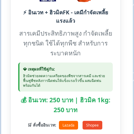
⚡ อินเวท + ฮิวมิคFK - เคมีกำจัดเพลี้ย
แรงแล้ว
สารเคมีประสิทธิภาพสูง กำจัดเพลี้ย
ทุกชนิด ใช้ได้ทุกพืช สำหรับการ
ระบาดหนัก
💎 เหตุผลที่ใช้คู่กัน:
ฮิวมิคช่วยลดความเครียดของพืชจากสารเคมี และช่วย
ฟื้นฟูพืชหลังการฉีดพ่นให้แข็งแรงเร็วขึ้น ผสมฉีดพ่น
พร้อมกันได้
💰 อินเวท: 250 บาท | ฮิวมิค 1kg:
250 บาท
🛒 สั่งซื้ออินเวท:
Lazada
Shopee