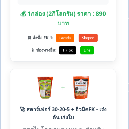
💰 1กล่อง (2กิโลกรัม) ราคา : 890
บาท
🛒 สั่งซื้อ FK-1:
Lazada
Shopee
📱 ช่องทางอื่น:
TikTok
Line
+
🚀 สตาร์เฟอร์ 30-20-5 + ฮิวมิคFK - เร่ง
ต้น เร่งใบ