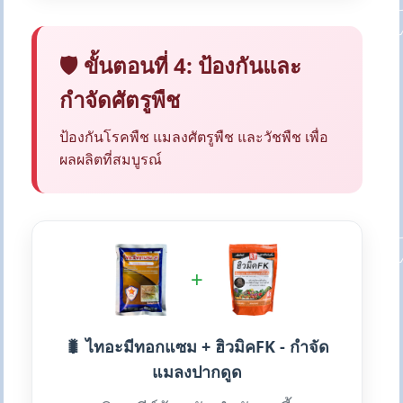
🛡️ ขั้นตอนที่ 4: ป้องกันและ
กำจัดศัตรูพืช
ป้องกันโรคพืช แมลงศัตรูพืช และวัชพืช เพื่อ
ผลผลิตที่สมบูรณ์
+
🐛 ไทอะมีทอกแซม + ฮิวมิคFK - กำจัด
แมลงปากดูด