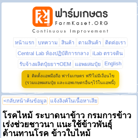
หน้าแรก
บทความ
สินค้า
ตามสินค้า
ติดต่อเรา
Central Lab ห้องปฏิบัติการกลาง
iLab ตรวจดิน
English
รับจ้างผลิตปุ๋ยยาฯOEM
แอพผสมปุ๋ย
📱 ติดตั้งแอพมือถือ ฟาร์มเกษตร ฟรี!ไม่มีเงื่อนไข
(รวมแอพผสมปุ๋ย และแอพเกษตรอื่นๆไว้ในแอพนี้)
<กลับหน้าค้นข้อมูล
แจ้งลิงค์ในเนื้อหาเสีย
โรคไหม้ ระบาดนาข้าว กรมการข้าว
เร่งช่วยชาวนา แนะใช้ข้าวพันธุ์
ต้านทานโรค ข้าวใบไหม้