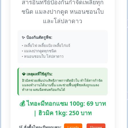
สารอินทรีย์ป้องกันกำจัดเพลี้ยทุก
ชนิด แมลงปากดูด หนอนชอนใบ
และโล่ปลาดาว
✨ ป้องกันศัตรูพืช:
• เพลี้ยไฟ เพลี้ยแป้ง เพลี้ยไก่แจ้
• แมลงปากดูดทุกชนิด
• หนอนชอนใบ โล่ปลาดาว
💎 เหตุผลที่ใช้คู่กัน:
ฮิวมิคช่วยเพิ่มประสิทธิภาพการติดผิวใบ ทำให้สารกำจัด
แมลงทำงานได้นานขึ้น และช่วยฟื้นฟูพืชหลังถูกแมลง
ทำลาย ผสมฉีดพ่นพร้อมกันได้
💰 ไทอะมีทอกแซม 100g: 69 บาท
| ฮิวมิค 1kg: 250 บาท
🛒 สั่งซื้อไทอะมีทอกแซม:
Lazada
Shopee