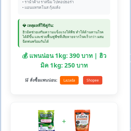
• ราน้ำค้าง ราสนิม ไปทอปธอร่า
• แอนแทรคโนส กุ้งแห้ง
💎 เหตุผลที่ใช้คู่กัน:
ฮิวมิคช่วยเสริมความแข็งแรงให้พืช ทำให้ต้านทานโรค
ได้ดีขึ้น และช่วยฟื้นฟูพืชที่เสียหายจากโรคเร็วกว่า ผสม
ฉีดพ่นพร้อมกันได้
💰 แพนน่อน 1kg: 390 บาท | ฮิว
มิค 1kg: 250 บาท
🛒 สั่งซื้อแพนน่อน:
Lazada
Shopee
+