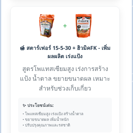
+
🍯 สตาร์เฟอร์ 15-5-30 + ฮิวมิคFK - เพิ่ม
ผลผลิต เร่งแป้ง
สูตรโพแทสเซียมสูง เร่งการสร้าง
แป้ง น้ำตาล ขยายขนาดผล เหมาะ
สำหรับช่วงเก็บเกี่ยว
✨ ประโยชน์เด่น:
• โพแทสเซียมสูง เร่งแป้ง สร้างน้ำตาล
• ขยายขนาดผล เพิ่มน้ำหนัก
• ปรับปรุงคุณภาพและรสชาติ