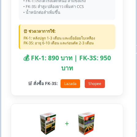
• FK-1: เร่งโต เร่งแตกหน่อ ลำแข็งแรง
• FK-3S: ลำสูง ปล้องยาว เพิ่มค่า CCS
• น้ำหนักต่อลำเพิ่มขึ้น
⏰ ช่วงเวลาการใช้:
FK-1: หลังปลูก 1-3 เดือน และเมื่ออ้อยใบเหลือง
FK-3S: อายุ 6-10 เดือน และก่อนตัด 2-3 เดือน
💰 FK-1: 890 บาท | FK-3S: 950
บาท
🛒 สั่งซื้อ FK-3S:
Lazada
Shopee
+