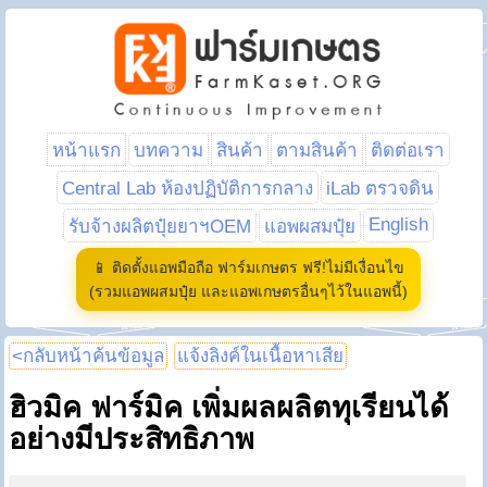
หน้าแรก
บทความ
สินค้า
ตามสินค้า
ติดต่อเรา
Central Lab ห้องปฏิบัติการกลาง
iLab ตรวจดิน
English
รับจ้างผลิตปุ๋ยยาฯOEM
แอพผสมปุ๋ย
📱 ติดตั้งแอพมือถือ ฟาร์มเกษตร ฟรี!ไม่มีเงื่อนไข
(รวมแอพผสมปุ๋ย และแอพเกษตรอื่นๆไว้ในแอพนี้)
<กลับหน้าค้นข้อมูล
แจ้งลิงค์ในเนื้อหาเสีย
ฮิวมิค ฟาร์มิค เพิ่มผลผลิตทุเรียนได้
อย่างมีประสิทธิภาพ