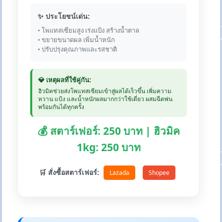
✨ ประโยชน์เด่น:
• โพแทสเซียมสูง เร่งแป้ง สร้างน้ำตาล
• ขยายขนาดผล เพิ่มน้ำหนัก
• ปรับปรุงคุณภาพและรสชาติ
💎 เหตุผลที่ใช้คู่กัน:
ฮิวมิคช่วยส่งโพแทสเซียมเข้าสู่ผลได้เร็วขึ้น เพิ่มความ
หวาน แป้ง และน้ำหนักผลมากกว่าใช้เดี่ยว ผสมฉีดพ่น
พร้อมกันได้ทุกครั้ง
💰 สตาร์เฟอร์: 250 บาท | ฮิวมิค
1kg: 250 บาท
🛒 สั่งซื้อสตาร์เฟอร์:
Lazada
Shopee