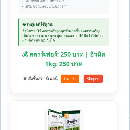
• เพิ่มการติดผล ลดการร่วง
• เสริมความแข็งแรงของราก
💎 เหตุผลที่ใช้คู่กัน:
ฮิวมิคช่วยให้ฟอสฟอรัสถูกดูดซับง่ายขึ้น เร่งการเจริญ
เติบโตของราก และกระตุ้นการออกดอกได้ดีกว่าใช้เดี่ยว
ผสมฉีดพ่นพร้อมกันได้
💰 สตาร์เฟอร์: 250 บาท | ฮิวมิค
1kg: 250 บาท
🛒 สั่งซื้อสตาร์เฟอร์:
Lazada
Shopee