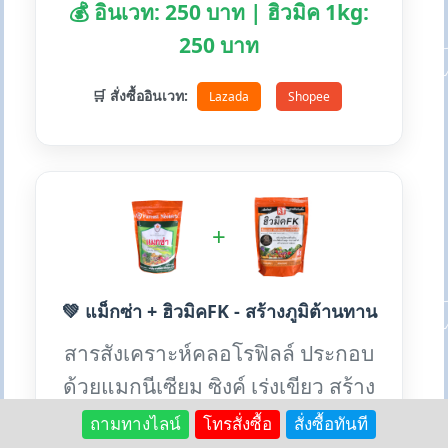
💰 อินเวท: 250 บาท | ฮิวมิค 1kg:
250 บาท
🛒 สั่งซื้ออินเวท:
Lazada
Shopee
+
💚 แม็กซ่า + ฮิวมิคFK - สร้างภูมิต้านทาน
สารสังเคราะห์คลอโรฟิลล์ ประกอบ
ด้วยแมกนีเซียม ซิงค์ เร่งเขียว สร้าง
ภูมิต้านทานโรค
ถามทางไลน์
โทรสั่งซื้อ
สั่งซื้อทันที