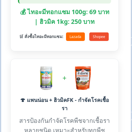
💰 ไทอะมีทอกแซม 100g: 69 บาท
| ฮิวมิค 1kg: 250 บาท
🛒 สั่งซื้อไทอะมีทอกแซม:
Lazada
Shopee
+
🍄 แพนน่อน + ฮิวมิคFK - กำจัดโรคเชื้อ
รา
สารป้องกันกำจัดโรคพืชจากเชื้อรา
หลายชนิด เหมาะสำหรับทุกพืช