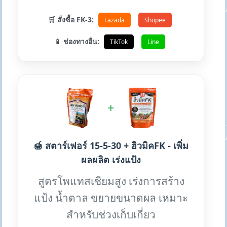
🛒 สั่งซื้อ FK-3:
Lazada
Shopee
📱 ช่องทางอื่น:
TikTok
Line
+
🍯 สตาร์เฟอร์ 15-5-30 + ฮิวมิคFK - เพิ่ม
ผลผลิต เร่งแป้ง
สูตรโพแทสเซียมสูง เร่งการสร้าง
แป้ง น้ำตาล ขยายขนาดผล เหมาะ
สำหรับช่วงเก็บเกี่ยว