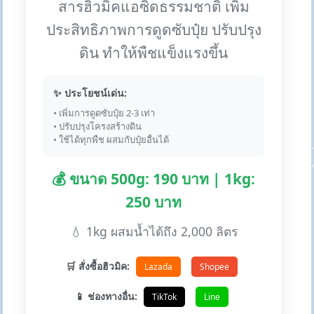
สารฮิวมิคแอซิดธรรมชาติ เพิ่ม
ประสิทธิภาพการดูดซับปุ๋ย ปรับปรุง
ดิน ทำให้พืชแข็งแรงขึ้น
✨ ประโยชน์เด่น:
• เพิ่มการดูดซับปุ๋ย 2-3 เท่า
• ปรับปรุงโครงสร้างดิน
• ใช้ได้ทุกพืช ผสมกับปุ๋ยอื่นได้
💰 ขนาด 500g: 190 บาท | 1kg:
250 บาท
💧 1kg ผสมน้ำได้ถึง 2,000 ลิตร
🛒 สั่งซื้อฮิวมิค:
Lazada
Shopee
📱 ช่องทางอื่น:
TikTok
Line