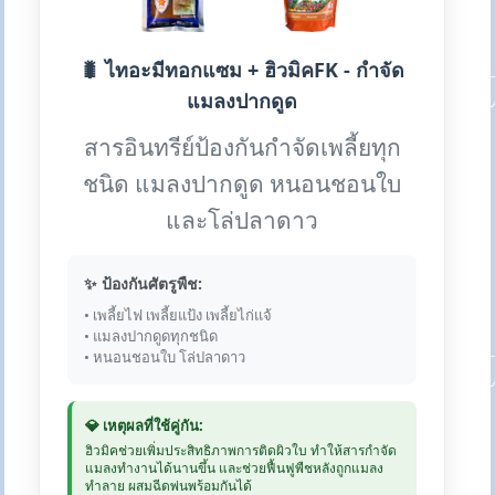
🐛 ไทอะมีทอกแซม + ฮิวมิคFK - กำจัด
แมลงปากดูด
สารอินทรีย์ป้องกันกำจัดเพลี้ยทุก
ชนิด แมลงปากดูด หนอนชอนใบ
และโล่ปลาดาว
✨ ป้องกันศัตรูพืช:
• เพลี้ยไฟ เพลี้ยแป้ง เพลี้ยไก่แจ้
• แมลงปากดูดทุกชนิด
• หนอนชอนใบ โล่ปลาดาว
💎 เหตุผลที่ใช้คู่กัน:
ฮิวมิคช่วยเพิ่มประสิทธิภาพการติดผิวใบ ทำให้สารกำจัด
แมลงทำงานได้นานขึ้น และช่วยฟื้นฟูพืชหลังถูกแมลง
ทำลาย ผสมฉีดพ่นพร้อมกันได้