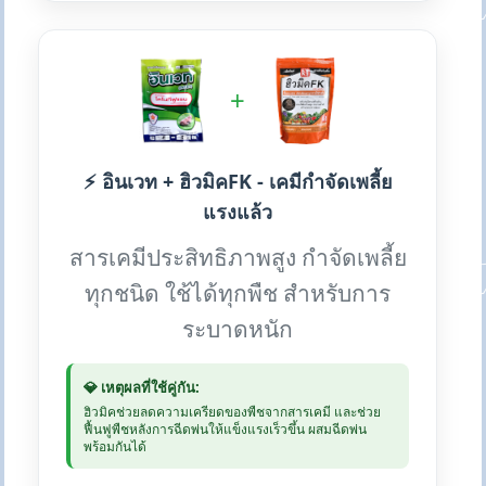
+
⚡ อินเวท + ฮิวมิคFK - เคมีกำจัดเพลี้ย
แรงแล้ว
สารเคมีประสิทธิภาพสูง กำจัดเพลี้ย
ทุกชนิด ใช้ได้ทุกพืช สำหรับการ
ระบาดหนัก
💎 เหตุผลที่ใช้คู่กัน:
ฮิวมิคช่วยลดความเครียดของพืชจากสารเคมี และช่วย
ฟื้นฟูพืชหลังการฉีดพ่นให้แข็งแรงเร็วขึ้น ผสมฉีดพ่น
พร้อมกันได้