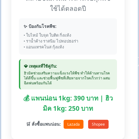
ใช้ได้ตลอดปี
✨ ป้องกันโรคพืช:
• ใบไหม้ ใบจุด ใบติด กิ่งแห้ง
• ราน้ำค้าง ราสนิม ไปทอปธอร่า
• แอนแทรคโนส กุ้งแห้ง
💎 เหตุผลที่ใช้คู่กัน:
ฮิวมิคช่วยเสริมความแข็งแรงให้พืช ทำให้ต้านทานโรค
ได้ดีขึ้น และช่วยฟื้นฟูพืชที่เสียหายจากโรคเร็วกว่า ผสม
ฉีดพ่นพร้อมกันได้
💰 แพนน่อน 1kg: 390 บาท | ฮิว
มิค 1kg: 250 บาท
🛒 สั่งซื้อแพนน่อน:
Lazada
Shopee