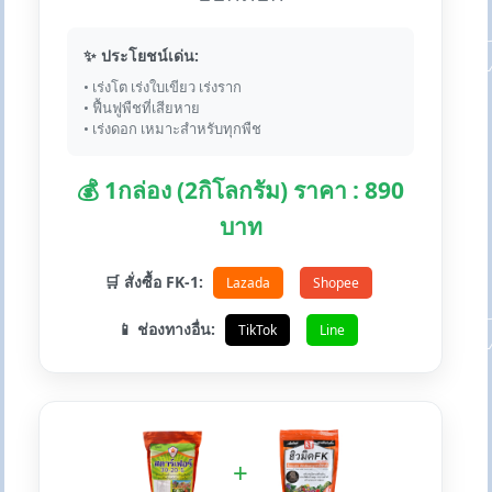
✨ ประโยชน์เด่น:
• เร่งโต เร่งใบเขียว เร่งราก
• ฟื้นฟูพืชที่เสียหาย
• เร่งดอก เหมาะสำหรับทุกพืช
💰 1กล่อง (2กิโลกรัม) ราคา : 890
บาท
🛒 สั่งซื้อ FK-1:
Lazada
Shopee
📱 ช่องทางอื่น:
TikTok
Line
+