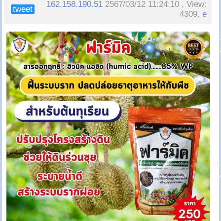
162.158.190.51
2567/03/12 11:24:10 , View:
tweet
4309,
e