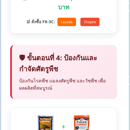
บาท
🛒 สั่งซื้อ FK-3C:
Lazada
Shopee
🛡️ ขั้นตอนที่ 4: ป้องกันและ
กำจัดศัตรูพืช
ป้องกันโรคพืช แมลงศัตรูพืช และวัชพืช เพื่อ
ผลผลิตที่สมบูรณ์
+