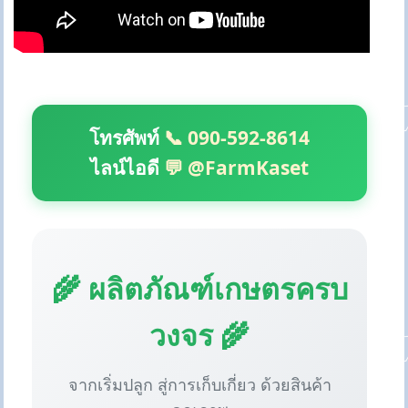
โทรศัพท์
📞 090-592-8614
ไลน์ไอดี
💬 @FarmKaset
🌾 ผลิตภัณฑ์เกษตรครบ
วงจร 🌾
จากเริ่มปลูก สู่การเก็บเกี่ยว ด้วยสินค้า