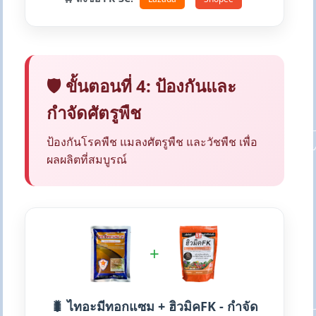
🛡️ ขั้นตอนที่ 4: ป้องกันและ
กำจัดศัตรูพืช
ป้องกันโรคพืช แมลงศัตรูพืช และวัชพืช เพื่อ
ผลผลิตที่สมบูรณ์
+
🐛 ไทอะมีทอกแซม + ฮิวมิคFK - กำจัด