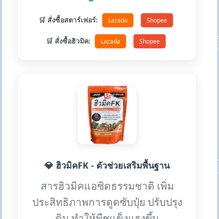
🛒 สั่งซื้อสตาร์เฟอร์:
Lazada
Shopee
🛒 สั่งซื้อฮิวมิค:
Lazada
Shopee
💎 ฮิวมิคFK - ตัวช่วยเสริมพื้นฐาน
สารฮิวมิคแอซิดธรรมชาติ เพิ่ม
ประสิทธิภาพการดูดซับปุ๋ย ปรับปรุง
ดิน ทำให้พืชแข็งแรงขึ้น