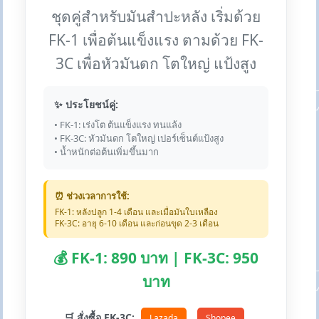
ชุดคู่สำหรับมันสำปะหลัง เริ่มด้วย
FK-1 เพื่อต้นแข็งแรง ตามด้วย FK-
3C เพื่อหัวมันดก โตใหญ่ แป้งสูง
✨ ประโยชน์คู่:
• FK-1: เร่งโต ต้นแข็งแรง ทนแล้ง
• FK-3C: หัวมันดก โตใหญ่ เปอร์เซ็นต์แป้งสูง
• น้ำหนักต่อต้นเพิ่มขึ้นมาก
⏰ ช่วงเวลาการใช้:
FK-1: หลังปลูก 1-4 เดือน และเมื่อมันใบเหลือง
FK-3C: อายุ 6-10 เดือน และก่อนขุด 2-3 เดือน
💰 FK-1: 890 บาท | FK-3C: 950
บาท
🛒 สั่งซื้อ FK-3C:
Lazada
Shopee