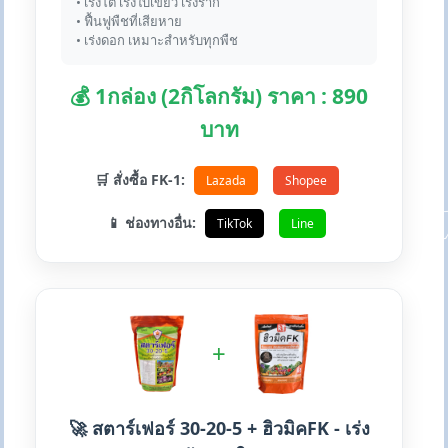
• เร่งโต เร่งใบเขียว เร่งราก
• ฟื้นฟูพืชที่เสียหาย
• เร่งดอก เหมาะสำหรับทุกพืช
💰 1กล่อง (2กิโลกรัม) ราคา : 890
บาท
🛒 สั่งซื้อ FK-1:
Lazada
Shopee
📱 ช่องทางอื่น:
TikTok
Line
+
🚀 สตาร์เฟอร์ 30-20-5 + ฮิวมิคFK - เร่ง