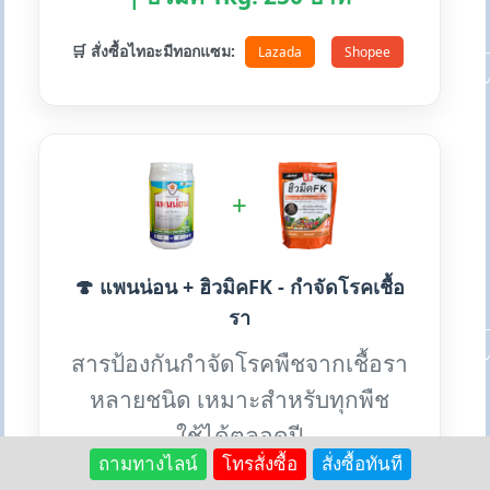
🛒 สั่งซื้อไทอะมีทอกแซม:
Lazada
Shopee
+
🍄 แพนน่อน + ฮิวมิคFK - กำจัดโรคเชื้อ
รา
สารป้องกันกำจัดโรคพืชจากเชื้อรา
หลายชนิด เหมาะสำหรับทุกพืช
ใช้ได้ตลอดปี
ถามทางไลน์
โทรสั่งซื้อ
สั่งซื้อทันที