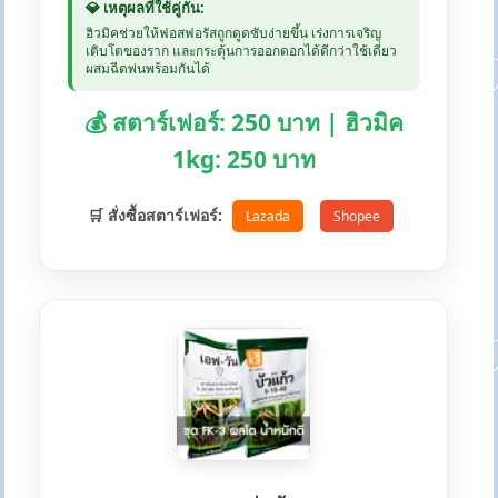
💎 เหตุผลที่ใช้คู่กัน:
ฮิวมิคช่วยให้ฟอสฟอรัสถูกดูดซับง่ายขึ้น เร่งการเจริญ
เติบโตของราก และกระตุ้นการออกดอกได้ดีกว่าใช้เดี่ยว
ผสมฉีดพ่นพร้อมกันได้
💰 สตาร์เฟอร์: 250 บาท | ฮิวมิค
1kg: 250 บาท
🛒 สั่งซื้อสตาร์เฟอร์:
Lazada
Shopee