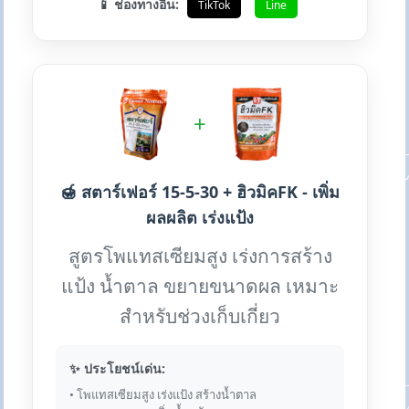
📱 ช่องทางอื่น:
TikTok
Line
+
🍯 สตาร์เฟอร์ 15-5-30 + ฮิวมิคFK - เพิ่ม
ผลผลิต เร่งแป้ง
สูตรโพแทสเซียมสูง เร่งการสร้าง
แป้ง น้ำตาล ขยายขนาดผล เหมาะ
สำหรับช่วงเก็บเกี่ยว
✨ ประโยชน์เด่น:
• โพแทสเซียมสูง เร่งแป้ง สร้างน้ำตาล