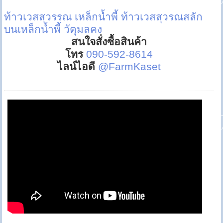
ท้าวเวสสุวรรณ
เหล็กน้ำพี้
ท้าวเวสสุวรณสลัก
บนเหล็กน้ำพี้
วัตุมลคง
สนใจสั่งซื้อสินค้า
โทร
090-592-8614
ไลน์ไอดี
@FarmKaset