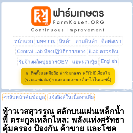
หน้าแรก
บทความ
สินค้า
ตามสินค้า
ติดต่อเรา
Central Lab ห้องปฏิบัติการกลาง
iLab ตรวจดิน
English
รับจ้างผลิตปุ๋ยยาฯOEM
แอพผสมปุ๋ย
📱 ติดตั้งแอพมือถือ ฟาร์มเกษตร ฟรี!ไม่มีเงื่อนไข
(รวมแอพผสมปุ๋ย และแอพเกษตรอื่นๆไว้ในแอพนี้)
<กลับหน้าค้นข้อมูล
แจ้งลิงค์ในเนื้อหาเสีย
ท้าวเวสสุวรรณ สลักบนแผ่นเหล็กน้ำ
พี้ ตระกูลเหล็กไหล: พลังแห่งศรัทธา
คุ้มครอง ป้องกัน ค้าขาย และโชค