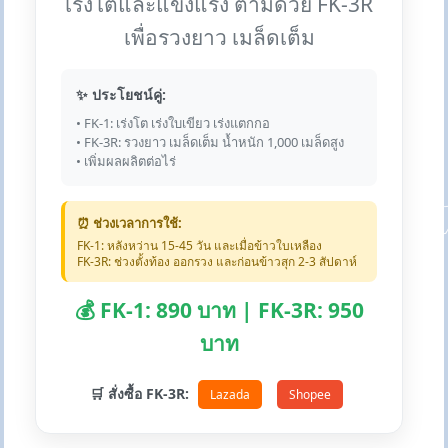
เร่งโตและแข็งแรง ตามด้วย FK-3R
เพื่อรวงยาว เมล็ดเต็ม
✨ ประโยชน์คู่:
• FK-1: เร่งโต เร่งใบเขียว เร่งแตกกอ
• FK-3R: รวงยาว เมล็ดเต็ม น้ำหนัก 1,000 เมล็ดสูง
• เพิ่มผลผลิตต่อไร่
⏰ ช่วงเวลาการใช้:
FK-1: หลังหว่าน 15-45 วัน และเมื่อข้าวใบเหลือง
FK-3R: ช่วงตั้งท้อง ออกรวง และก่อนข้าวสุก 2-3 สัปดาห์
💰 FK-1: 890 บาท | FK-3R: 950
บาท
🛒 สั่งซื้อ FK-3R:
Lazada
Shopee