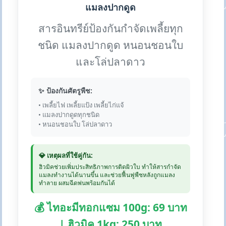
แมลงปากดูด
สารอินทรีย์ป้องกันกำจัดเพลี้ยทุก
ชนิด แมลงปากดูด หนอนชอนใบ
และโล่ปลาดาว
✨ ป้องกันศัตรูพืช:
• เพลี้ยไฟ เพลี้ยแป้ง เพลี้ยไก่แจ้
• แมลงปากดูดทุกชนิด
• หนอนชอนใบ โล่ปลาดาว
💎 เหตุผลที่ใช้คู่กัน:
ฮิวมิคช่วยเพิ่มประสิทธิภาพการติดผิวใบ ทำให้สารกำจัด
แมลงทำงานได้นานขึ้น และช่วยฟื้นฟูพืชหลังถูกแมลง
ทำลาย ผสมฉีดพ่นพร้อมกันได้
💰 ไทอะมีทอกแซม 100g: 69 บาท
| ฮิวมิค 1kg: 250 บาท