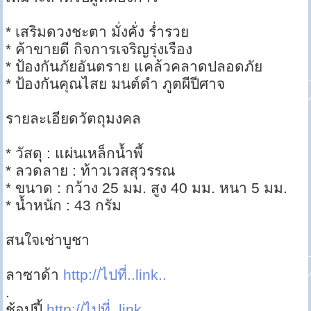
* เสริมดวงชะตา มั่งคั่ง ร่ำรวย
* ค้าขายดี กิจการเจริญรุ่งเรือง
* ป้องกันภัยอันตราย แคล้วคลาดปลอดภัย
* ป้องกันคุณไสย มนต์ดำ ภูตผีปีศาจ
รายละเอียดวัตถุมงคล
* วัสดุ : แผ่นเหล็กน้ำพี้
* ลวดลาย : ท้าวเวสสุวรรณ
* ขนาด : กว้าง 25 มม. สูง 40 มม. หนา 5 มม.
* น้ำหนัก : 43 กรัม
สนใจเช่าบูชา
ลาซาด้า
http://ไปที่..link..
.
ช้อปปี้
http://ไปที่..link..