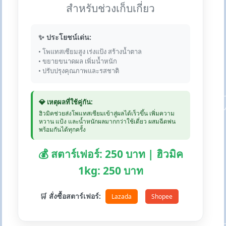
สำหรับช่วงเก็บเกี่ยว
✨ ประโยชน์เด่น:
• โพแทสเซียมสูง เร่งแป้ง สร้างน้ำตาล
• ขยายขนาดผล เพิ่มน้ำหนัก
• ปรับปรุงคุณภาพและรสชาติ
💎 เหตุผลที่ใช้คู่กัน:
ฮิวมิคช่วยส่งโพแทสเซียมเข้าสู่ผลได้เร็วขึ้น เพิ่มความ
หวาน แป้ง และน้ำหนักผลมากกว่าใช้เดี่ยว ผสมฉีดพ่น
พร้อมกันได้ทุกครั้ง
💰 สตาร์เฟอร์: 250 บาท | ฮิวมิค
1kg: 250 บาท
🛒 สั่งซื้อสตาร์เฟอร์:
Lazada
Shopee