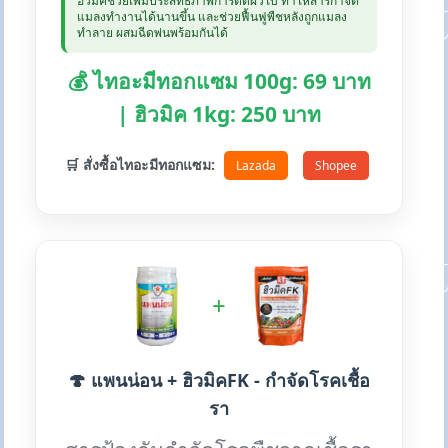
ฮิวมิคช่วยเพิ่มประสิทธิภาพการติดผิวใบ ทำให้สารกำจัด
แมลงทำงานได้นานขึ้น และช่วยฟื้นฟูพืชหลังถูกแมลง
ทำลาย ผสมฉีดพ่นพร้อมกันได้
💰 ไทอะมีทอกแซม 100g: 69 บาท
| ฮิวมิค 1kg: 250 บาท
🛒 สั่งซื้อไทอะมีทอกแซม:
Lazada
Shopee
+
🍄 แพนน่อน + ฮิวมิคFK - กำจัดโรคเชื้อ
รา