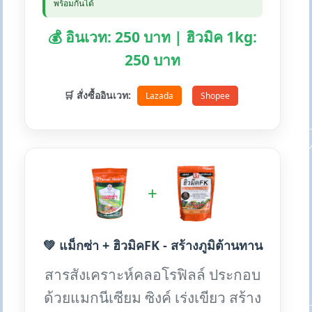
พร้อมกันได้
💰 อินเวท: 250 บาท | ฮิวมิค 1kg:
250 บาท
🛒 สั่งซื้ออินเวท:
Lazada
Shopee
+
💚 แม็กซ่า + ฮิวมิคFK - สร้างภูมิต้านทาน
สารสังเคราะห์คลอโรฟิลล์ ประกอบ
ด้วยแมกนีเซียม ซิงค์ เร่งเขียว สร้าง