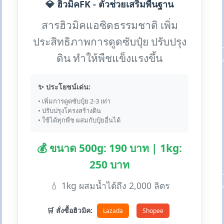
💎 ฮิวมิคFK - ตัวช่วยเสริมพื้นฐาน
สารฮิวมิคแอซิดธรรมชาติ เพิ่ม
ประสิทธิภาพการดูดซับปุ๋ย ปรับปรุง
ดิน ทำให้พืชแข็งแรงขึ้น
✨ ประโยชน์เด่น:
• เพิ่มการดูดซับปุ๋ย 2-3 เท่า
• ปรับปรุงโครงสร้างดิน
• ใช้ได้ทุกพืช ผสมกับปุ๋ยอื่นได้
💰 ขนาด 500g: 190 บาท | 1kg:
250 บาท
💧 1kg ผสมน้ำได้ถึง 2,000 ลิตร
🛒 สั่งซื้อฮิวมิค:
Lazada
Shopee