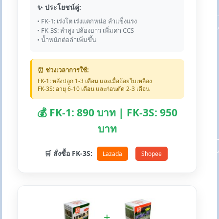
✨ ประโยชน์คู่:
• FK-1: เร่งโต เร่งแตกหน่อ ลำแข็งแรง
• FK-3S: ลำสูง ปล้องยาว เพิ่มค่า CCS
• น้ำหนักต่อลำเพิ่มขึ้น
⏰ ช่วงเวลาการใช้:
FK-1: หลังปลูก 1-3 เดือน และเมื่ออ้อยใบเหลือง
FK-3S: อายุ 6-10 เดือน และก่อนตัด 2-3 เดือน
💰 FK-1: 890 บาท | FK-3S: 950
บาท
🛒 สั่งซื้อ FK-3S:
Lazada
Shopee
+