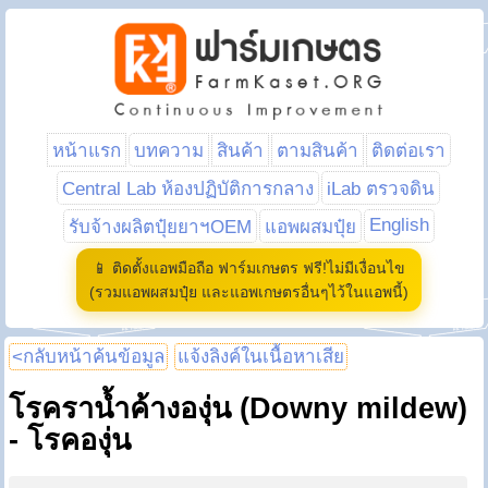
หน้าแรก
บทความ
สินค้า
ตามสินค้า
ติดต่อเรา
Central Lab ห้องปฏิบัติการกลาง
iLab ตรวจดิน
English
รับจ้างผลิตปุ๋ยยาฯOEM
แอพผสมปุ๋ย
📱 ติดตั้งแอพมือถือ ฟาร์มเกษตร ฟรี!ไม่มีเงื่อนไข
(รวมแอพผสมปุ๋ย และแอพเกษตรอื่นๆไว้ในแอพนี้)
<กลับหน้าค้นข้อมูล
แจ้งลิงค์ในเนื้อหาเสีย
โรคราน้ำค้างองุ่น (Downy mildew)
- โรคองุ่น