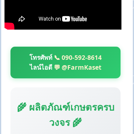
โทรศัพท์
📞 090-592-8614
ไลน์ไอดี
💬 @FarmKaset
🌾 ผลิตภัณฑ์เกษตรครบ
วงจร 🌾