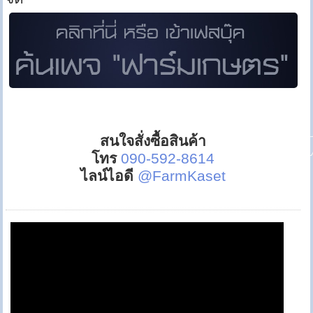
สนใจสั่งซื้อสินค้า
โทร
090-592-8614
ไลน์ไอดี
@FarmKaset