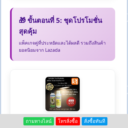
🎁 ขั้นตอนที่ 5: ชุดโปรโมชั่น
สุดคุ้ม
แพ็คเกจคู่ที่ประหยัดและได้ผลดี รวมถึงสินค้า
ยอดนิยมจาก Lazada
ถามทางไลน์
โทรสั่งซื้อ
สั่งซื้อทันที
🔥 โปรฯเล็กยอดฮิต - บำรุง + ป้องกัน