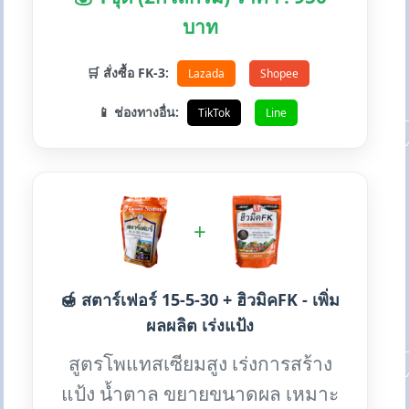
บาท
🛒 สั่งซื้อ FK-3:
Lazada
Shopee
📱 ช่องทางอื่น:
TikTok
Line
+
🍯 สตาร์เฟอร์ 15-5-30 + ฮิวมิคFK - เพิ่ม
ผลผลิต เร่งแป้ง
สูตรโพแทสเซียมสูง เร่งการสร้าง
แป้ง น้ำตาล ขยายขนาดผล เหมาะ