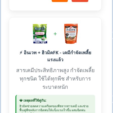
+
⚡ อินเวท + ฮิวมิคFK - เคมีกำจัดเพลี้ย
แรงแล้ว
สารเคมีประสิทธิภาพสูง กำจัดเพลี้ย
ทุกชนิด ใช้ได้ทุกพืช สำหรับการ
ระบาดหนัก
💎 เหตุผลที่ใช้คู่กัน:
ฮิวมิคช่วยลดความเครียดของพืชจากสารเคมี และช่วย
ฟื้นฟูพืชหลังการฉีดพ่นให้แข็งแรงเร็วขึ้น ผสมฉีดพ่น