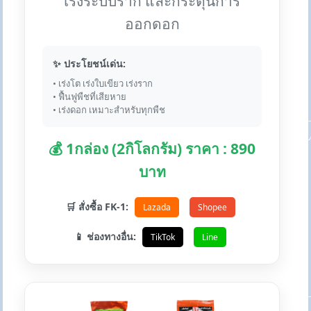
เร่งระบบราก และกระตุ้นการ
ออกดอก
✨ ประโยชน์เด่น:
• เร่งโต เร่งใบเขียว เร่งราก
• ฟื้นฟูพืชที่เสียหาย
• เร่งดอก เหมาะสำหรับทุกพืช
💰 1กล่อง (2กิโลกรัม) ราคา : 890
บาท
🛒 สั่งซื้อ FK-1:
Lazada
Shopee
📱 ช่องทางอื่น:
TikTok
Line