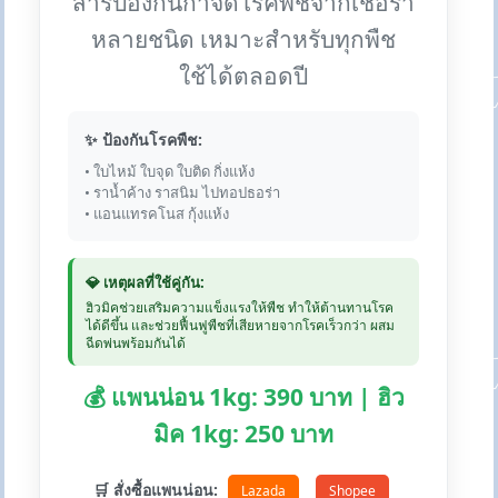
สารป้องกันกำจัดโรคพืชจากเชื้อรา
หลายชนิด เหมาะสำหรับทุกพืช
ใช้ได้ตลอดปี
✨ ป้องกันโรคพืช:
• ใบไหม้ ใบจุด ใบติด กิ่งแห้ง
• ราน้ำค้าง ราสนิม ไปทอปธอร่า
• แอนแทรคโนส กุ้งแห้ง
💎 เหตุผลที่ใช้คู่กัน:
ฮิวมิคช่วยเสริมความแข็งแรงให้พืช ทำให้ต้านทานโรค
ได้ดีขึ้น และช่วยฟื้นฟูพืชที่เสียหายจากโรคเร็วกว่า ผสม
ฉีดพ่นพร้อมกันได้
💰 แพนน่อน 1kg: 390 บาท | ฮิว
มิค 1kg: 250 บาท
🛒 สั่งซื้อแพนน่อน:
Lazada
Shopee