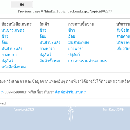
Previous page = /html5/iTopic_backend.aspx?topicid=6577
ห้องหนังสือเกษตร
สินค้า
กระดานซื้อขาย
บริการ
ทันข่าวเกษตร
ข้าว
ข้าว
สั่งซื้อ
ข้าว
อ้อย
อ้อย
สายด่วน
อ้อย
มันสำปะหลัง
มันสำปะหลัง
บริการต
มันสำปะหลัง
ยางพารา
ยางพารา
เกี่ยวก
ยางพารา
ปศุสัตว์
ปศุสัตว์
ปศุสัตว์
สินค้าทั้งหมด
กระดานรวมด้านเกษตร
หนังสือทั้งหมด
งฟาร์มเกษตร และข้อมูลจากแหล่งอื่นๆ ตามที่เราได้อ้างถึงไว้ท้ายบทความหรือข้
ตร
(089-4599003) หรือเกี่ยว กับเรา
ติดต่อฟาร์มเกษตร
rved