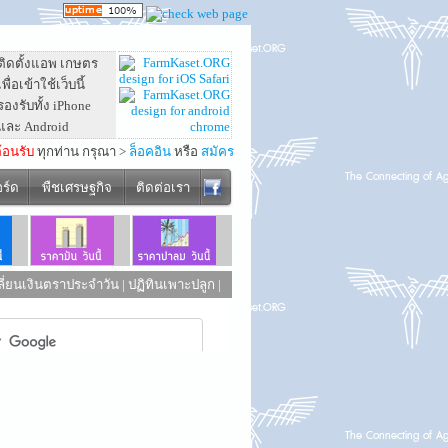
ติดตั้งแอพ เกษตร
เพื่อเข้าใช้เว็บนี้
รองรับทั้ง iPhone
และ Android
ต้อนรับ
ทุกท่าน กรุณา >
ล็อคอิน
หรือ
สมัคร
อร์ด
พืชเศรษฐกิจ
ติดต่อเรา
ี่ยนเงินตราประจำวัน
|
ปฏิทินเพาะปลูก
|