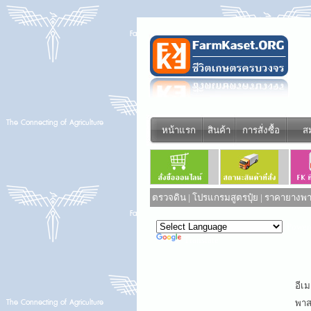
หน้าแรก
สินค้า
การสั่งซื้อ
ส
ตรวจดิน
|
โปรแกรมสูตรปุ๋ย
|
ราคายางพาร
Power
Translate
อีเม
พาสเ