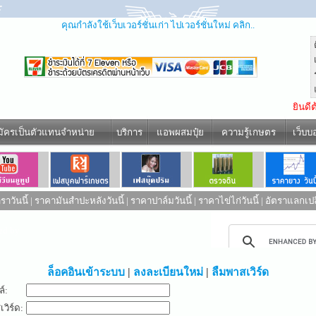
คุณกำลังใช้เว็บเวอร์ชั่นเก่า ไปเวอร์ชั่นใหม่ คลิก..
ยินดี
มัครเป็นตัวแทนจำหน่าย
บริการ
แอพผสมปุ๋ย
ความรู้เกษตร
เว็บบ
าวันนี้
|
ราคามันสำปะหลังวันนี้
|
ราคาปาล์มวันนี้
|
ราคาไข่ไก่วันนี้
|
อัตราแลกเปล
ed by
ล็อคอินเข้าระบบ
|
ลงละเบียนใหม่
|
ลืมพาสเวิร์ด
ล์:
วิร์ด: