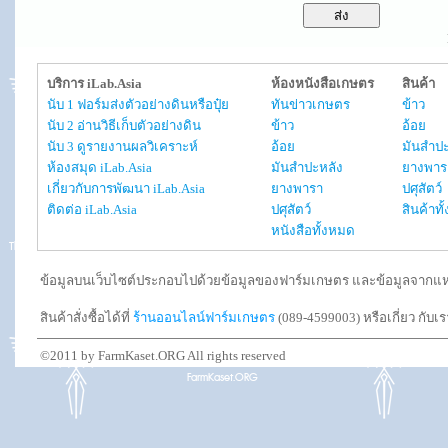
บริการ iLab.Asia
ห้องหนังสือเกษตร
สินค้า
นับ 1 ฟอร์มส่งตัวอย่างดินหรือปุ๋ย
ทันข่าวเกษตร
ข้าว
นับ 2 อ่านวิธีเก็บตัวอย่างดิน
ข้าว
อ้อย
นับ 3 ดูรายงานผลวิเคราะห์
อ้อย
มันสำปะ
ห้องสมุด iLab.Asia
มันสำปะหลัง
ยางพาร
เกี่ยวกับการพัฒนา iLab.Asia
ยางพารา
ปศุสัตว์
ติดต่อ iLab.Asia
ปศุสัตว์
สินค้าท
หนังสือทั้งหมด
ข้อมูลบนเว็บไซต์ประกอบไปด้วยข้อมูลของฟาร์มเกษตร และข้อมูลจากแหล่งอ
สินค้าสั่งซื้อได้ที่
ร้านออนไลน์ฟาร์มเกษตร
(089-4599003) หรือเกี่ยว กับเ
©2011 by FarmKaset.ORG All rights reserved