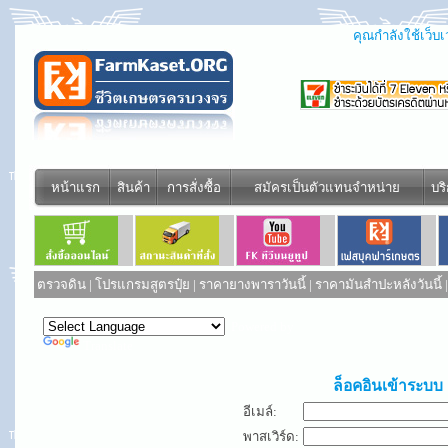
คุณกำลังใช้เว็บเว
หน้าแรก
สินค้า
การสั่งซื้อ
สมัครเป็นตัวแทนจำหน่าย
บร
ตรวจดิน
|
โปรแกรมสูตรปุ๋ย
|
ราคายางพาราวันนี้
|
ราคามันสำปะหลังวันนี้
Powered by
Translate
ล็อคอินเข้าระบบ
อีเมล์:
พาสเวิร์ด: