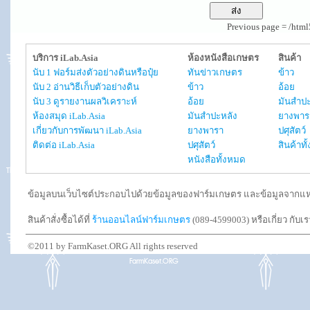
Previous page = /htm
บริการ iLab.Asia
ห้องหนังสือเกษตร
สินค้า
นับ 1 ฟอร์มส่งตัวอย่างดินหรือปุ๋ย
ทันข่าวเกษตร
ข้าว
นับ 2 อ่านวิธีเก็บตัวอย่างดิน
ข้าว
อ้อย
นับ 3 ดูรายงานผลวิเคราะห์
อ้อย
มันสำปะ
ห้องสมุด iLab.Asia
มันสำปะหลัง
ยางพาร
เกี่ยวกับการพัฒนา iLab.Asia
ยางพารา
ปศุสัตว์
ติดต่อ iLab.Asia
ปศุสัตว์
สินค้าท
หนังสือทั้งหมด
ข้อมูลบนเว็บไซต์ประกอบไปด้วยข้อมูลของฟาร์มเกษตร และข้อมูลจากแหล่งอ
สินค้าสั่งซื้อได้ที่
ร้านออนไลน์ฟาร์มเกษตร
(089-4599003) หรือเกี่ยว กับเ
©2011 by FarmKaset.ORG All rights reserved