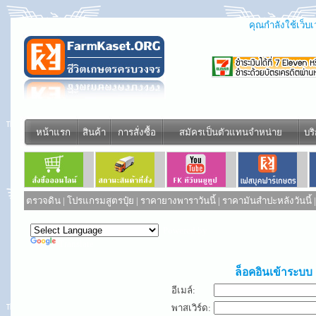
คุณกำลังใช้เว็บเว
หน้าแรก
สินค้า
การสั่งซื้อ
สมัครเป็นตัวแทนจำหน่าย
บร
ตรวจดิน
|
โปรแกรมสูตรปุ๋ย
|
ราคายางพาราวันนี้
|
ราคามันสำปะหลังวันนี้
Powered by
Translate
ล็อคอินเข้าระบบ
อีเมล์:
พาสเวิร์ด: