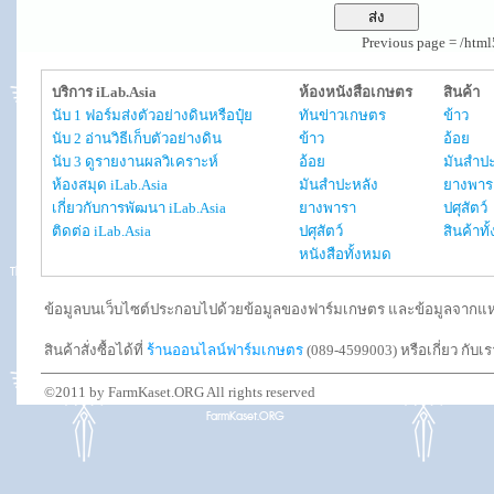
Previous page = /htm
บริการ iLab.Asia
ห้องหนังสือเกษตร
สินค้า
นับ 1 ฟอร์มส่งตัวอย่างดินหรือปุ๋ย
ทันข่าวเกษตร
ข้าว
นับ 2 อ่านวิธีเก็บตัวอย่างดิน
ข้าว
อ้อย
นับ 3 ดูรายงานผลวิเคราะห์
อ้อย
มันสำปะ
ห้องสมุด iLab.Asia
มันสำปะหลัง
ยางพาร
เกี่ยวกับการพัฒนา iLab.Asia
ยางพารา
ปศุสัตว์
ติดต่อ iLab.Asia
ปศุสัตว์
สินค้าท
หนังสือทั้งหมด
ข้อมูลบนเว็บไซต์ประกอบไปด้วยข้อมูลของฟาร์มเกษตร และข้อมูลจากแหล่งอ
สินค้าสั่งซื้อได้ที่
ร้านออนไลน์ฟาร์มเกษตร
(089-4599003) หรือเกี่ยว กับเ
©2011 by FarmKaset.ORG All rights reserved