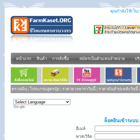
คุณกำลังใช้เว็บเว
หน้าแรก
สินค้า
การสั่งซื้อ
สมัครเป็นตัวแทนจำหน่าย
บร
ตรวจดิน
|
โปรแกรมสูตรปุ๋ย
|
ราคายางพาราวันนี้
|
ราคามันสำปะหลังวันนี้
Powered by
Translate
ล็อคอินเข้าระบบ
อีเมล์:
พาสเวิร์ด: