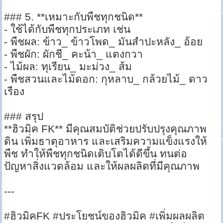
### 5. **เหมาะกับพืชทุกชนิด**
- ใช้ได้กับพืชทุกประเภท เช่น
- พืชผล: ข้าว_ ข้าวโพด_ มันสำปะหลัง_ อ้อย
- พืชผัก: ผักชี_ คะน้า_ แตงกวา
- ไม้ผล: ทุเรียน_ มะม่วง_ ส้ม
- พืชสวนและไม้ดอก: กุหลาบ_ กล้วยไม้_ ดาว
เรือง
### สรุป
**ฮิวมิค FK** มีคุณสมบัติช่วยปรับปรุงคุณภาพ
ดิน เพิ่มธาตุอาหาร และเสริมความแข็งแรงให้
พืช ทำให้พืชทุกชนิดเติบโตได้ดีขึ้น ทนต่อ
ปัญหาสิ่งแวดล้อม และให้ผลผลิตที่มีคุณภาพ
---
#ฮิวมิคFK #ประโยชน์ของฮิวมิค #เพิ่มผลผลิต