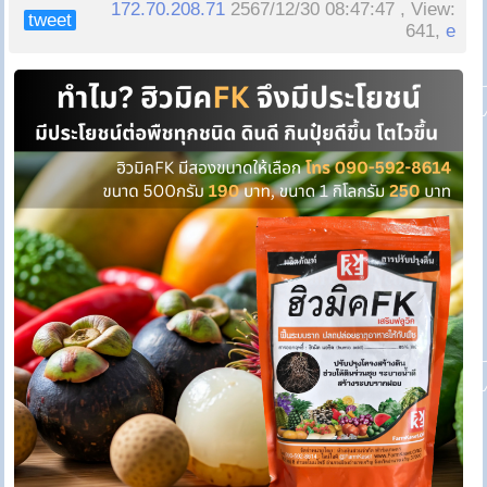
172.70.208.71
2567/12/30 08:47:47 , View:
tweet
641,
e