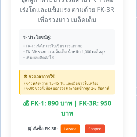
เร่งโตและแข็งแรง ตามด้วย FK-3R
เพื่อรวงยาว เมล็ดเต็ม
✨ ประโยชน์คู่:
• FK-1: เร่งโต เร่งใบเขียว เร่งแตกกอ
• FK-3R: รวงยาว เมล็ดเต็ม น้ำหนัก 1,000 เมล็ดสูง
• เพิ่มผลผลิตต่อไร่
⏰ ช่วงเวลาการใช้:
FK-1: หลังหว่าน 15-45 วัน และเมื่อข้าวใบเหลือง
FK-3R: ช่วงตั้งท้อง ออกรวง และก่อนข้าวสุก 2-3 สัปดาห์
💰 FK-1: 890 บาท | FK-3R: 950
บาท
🛒 สั่งซื้อ FK-3R:
Lazada
Shopee