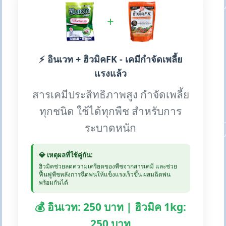
+
⚡ อินเวท + ฮิวมิคFK - เคมีกำจัดเพลี้ย
แรงแล้ว
สารเคมีประสิทธิภาพสูง กำจัดเพลี้ย
ทุกชนิด ใช้ได้ทุกพืช สำหรับการ
ระบาดหนัก
💎 เหตุผลที่ใช้คู่กัน:
ฮิวมิคช่วยลดความเครียดของพืชจากสารเคมี และช่วย
ฟื้นฟูพืชหลังการฉีดพ่นให้แข็งแรงเร็วขึ้น ผสมฉีดพ่น
พร้อมกันได้
💰 อินเวท: 250 บาท | ฮิวมิค 1kg:
250 บาท