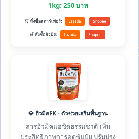
1kg: 250 บาท
🛒 สั่งซื้อสตาร์เฟอร์:
Lazada
Shopee
🛒 สั่งซื้อฮิวมิค:
Lazada
Shopee
💎 ฮิวมิคFK - ตัวช่วยเสริมพื้นฐาน
สารฮิวมิคแอซิดธรรมชาติ เพิ่ม
ประสิทธิภาพการดูดซับปุ๋ย ปรับปรุง