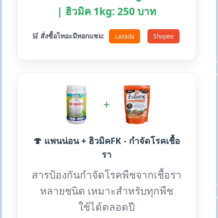
| ฮิวมิค 1kg: 250 บาท
🛒 สั่งซื้อไทอะมีทอกแซม:
Lazada
Shopee
+
🍄 แพนน่อน + ฮิวมิคFK - กำจัดโรคเชื้อ
รา
สารป้องกันกำจัดโรคพืชจากเชื้อรา
หลายชนิด เหมาะสำหรับทุกพืช
ใช้ได้ตลอดปี