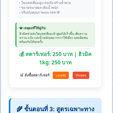
• โพแทสเซียมสูง เร่งแป้ง สร้างน้ำตาล
• ขยายขนาดผล เพิ่มน้ำหนัก
• ปรับปรุงคุณภาพและรสชาติ
💎 เหตุผลที่ใช้คู่กัน:
ฮิวมิคช่วยส่งโพแทสเซียมเข้าสู่ผลได้เร็วขึ้น เพิ่มความ
หวาน แป้ง และน้ำหนักผลมากกว่าใช้เดี่ยว ผสมฉีดพ่น
พร้อมกันได้ทุกครั้ง
💰 สตาร์เฟอร์: 250 บาท | ฮิวมิค
1kg: 250 บาท
🛒 สั่งซื้อสตาร์เฟอร์:
Lazada
Shopee
🌾 ขั้นตอนที่ 3: สูตรเฉพาะทาง