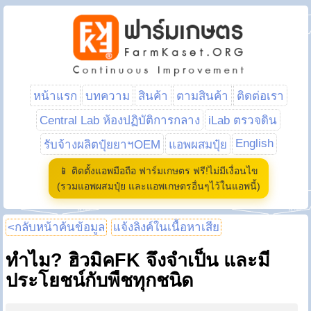
หน้าแรก
บทความ
สินค้า
ตามสินค้า
ติดต่อเรา
Central Lab ห้องปฏิบัติการกลาง
iLab ตรวจดิน
English
รับจ้างผลิตปุ๋ยยาฯOEM
แอพผสมปุ๋ย
📱 ติดตั้งแอพมือถือ ฟาร์มเกษตร ฟรี!ไม่มีเงื่อนไข
(รวมแอพผสมปุ๋ย และแอพเกษตรอื่นๆไว้ในแอพนี้)
<กลับหน้าค้นข้อมูล
แจ้งลิงค์ในเนื้อหาเสีย
ทำไม? ฮิวมิคFK จึงจำเป็น และมี
ประโยชน์กับพืชทุกชนิด