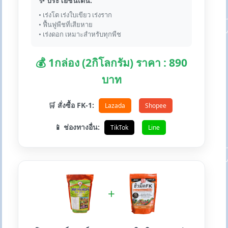
✨ ประโยชน์เด่น:
• เร่งโต เร่งใบเขียว เร่งราก
• ฟื้นฟูพืชที่เสียหาย
• เร่งดอก เหมาะสำหรับทุกพืช
💰 1กล่อง (2กิโลกรัม) ราคา : 890
บาท
🛒 สั่งซื้อ FK-1:
Lazada
Shopee
📱 ช่องทางอื่น:
TikTok
Line
+