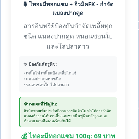
🐛 ไทอะมีทอกแซม + ฮิวมิคFK - กำจัด
แมลงปากดูด
สารอินทรีย์ป้องกันกำจัดเพลี้ยทุก
ชนิด แมลงปากดูด หนอนชอนใบ
และโล่ปลาดาว
✨ ป้องกันศัตรูพืช:
• เพลี้ยไฟ เพลี้ยแป้ง เพลี้ยไก่แจ้
• แมลงปากดูดทุกชนิด
• หนอนชอนใบ โล่ปลาดาว
💎 เหตุผลที่ใช้คู่กัน:
ฮิวมิคช่วยเพิ่มประสิทธิภาพการติดผิวใบ ทำให้สารกำจัด
แมลงทำงานได้นานขึ้น และช่วยฟื้นฟูพืชหลังถูกแมลง
ทำลาย ผสมฉีดพ่นพร้อมกันได้
💰 ไทอะมีทอกแซม 100g: 69 บาท