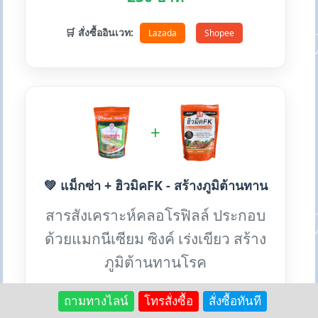
🛒 สั่งซื้ออินเวท:
Lazada
Shopee
+
💚 แม็กซ่า + ฮิวมิคFK - สร้างภูมิต้านทาน
สารสังเคราะห์คลอโรฟิลล์ ประกอบ
ด้วยแมกนีเซียม ซิงค์ เร่งเขียว สร้าง
ภูมิต้านทานโรค
ถามทางไลน์
โทรสั่งซื้อ
สั่งซื้อทันที
✨ ประโยชน์เด่น: