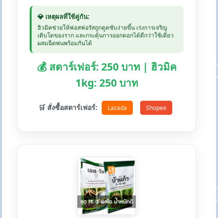
💎 เหตุผลที่ใช้คู่กัน:
ฮิวมิคช่วยให้ฟอสฟอรัสถูกดูดซับง่ายขึ้น เร่งการเจริญ
เติบโตของราก และกระตุ้นการออกดอกได้ดีกว่าใช้เดี่ยว
ผสมฉีดพ่นพร้อมกันได้
💰 สตาร์เฟอร์: 250 บาท | ฮิวมิค
1kg: 250 บาท
🛒 สั่งซื้อสตาร์เฟอร์:
Lazada
Shopee