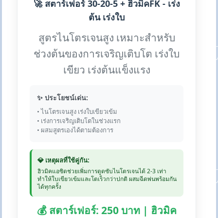
🚀 สตาร์เฟอร์ 30-20-5 + ฮิวมิคFK - เร่ง
ต้น เร่งใบ
สูตรไนโตรเจนสูง เหมาะสำหรับ
ช่วงต้นของการเจริญเติบโต เร่งใบ
เขียว เร่งต้นแข็งแรง
✨ ประโยชน์เด่น:
• ไนโตรเจนสูง เร่งใบเขียวเข้ม
• เร่งการเจริญเติบโตในช่วงแรก
• ผสมสูตรเองได้ตามต้องการ
💎 เหตุผลที่ใช้คู่กัน:
ฮิวมิคแอซิดช่วยเพิ่มการดูดซับไนโตรเจนได้ 2-3 เท่า
ทำให้ใบเขียวเข้มและโตเร็วกว่าปกติ ผสมฉีดพ่นพร้อมกัน
ได้ทุกครั้ง
💰 สตาร์เฟอร์: 250 บาท | ฮิวมิค