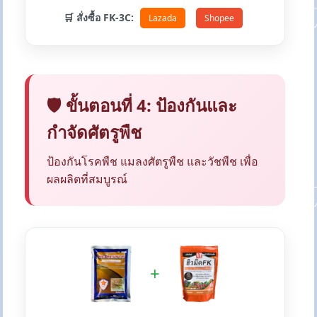
🛒 สั่งซื้อ FK-3C:
Lazada
Shopee
🛡️ ขั้นตอนที่ 4: ป้องกันและ
กำจัดศัตรูพืช
ป้องกันโรคพืช แมลงศัตรูพืช และวัชพืช เพื่อ
ผลผลิตที่สมบูรณ์
+