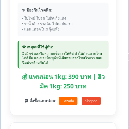
✨ ป้องกันโรคพืช:
• ใบไหม้ ใบจุด ใบติด กิ่งแห้ง
• ราน้ำค้าง ราสนิม ไปทอปธอร่า
• แอนแทรคโนส กุ้งแห้ง
💎 เหตุผลที่ใช้คู่กัน:
ฮิวมิคช่วยเสริมความแข็งแรงให้พืช ทำให้ต้านทานโรค
ได้ดีขึ้น และช่วยฟื้นฟูพืชที่เสียหายจากโรคเร็วกว่า ผสม
ฉีดพ่นพร้อมกันได้
💰 แพนน่อน 1kg: 390 บาท | ฮิว
มิค 1kg: 250 บาท
🛒 สั่งซื้อแพนน่อน:
Lazada
Shopee