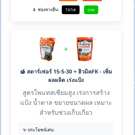
📱 ช่องทางอื่น:
TikTok
Line
+
🍯 สตาร์เฟอร์ 15-5-30 + ฮิวมิคFK - เพิ่ม
ผลผลิต เร่งแป้ง
สูตรโพแทสเซียมสูง เร่งการสร้าง
แป้ง น้ำตาล ขยายขนาดผล เหมาะ
สำหรับช่วงเก็บเกี่ยว
✨ ประโยชน์เด่น: