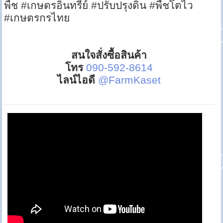
พืช #เกษตรอินทรีย์ #ปรับปรุงดิน #พืชโตไว
#เกษตรกรไทย
สนใจสั่งซื้อสินค้า
โทร
090-592-8614
ไลน์ไอดี
@FarmKaset