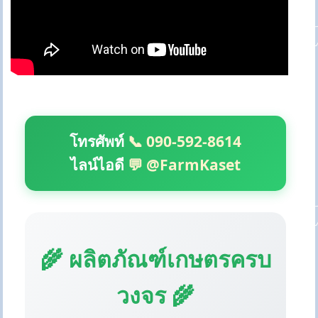
โทรศัพท์
📞 090-592-8614
ไลน์ไอดี
💬 @FarmKaset
🌾 ผลิตภัณฑ์เกษตรครบ
วงจร 🌾