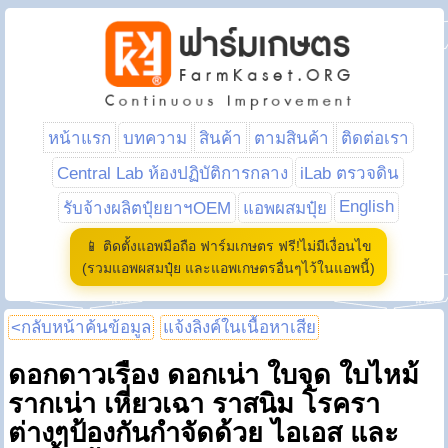
หน้าแรก
บทความ
สินค้า
ตามสินค้า
ติดต่อเรา
Central Lab ห้องปฏิบัติการกลาง
iLab ตรวจดิน
English
รับจ้างผลิตปุ๋ยยาฯOEM
แอพผสมปุ๋ย
📱 ติดตั้งแอพมือถือ ฟาร์มเกษตร ฟรี!ไม่มีเงื่อนไข
(รวมแอพผสมปุ๋ย และแอพเกษตรอื่นๆไว้ในแอพนี้)
<กลับหน้าค้นข้อมูล
แจ้งลิงค์ในเนื้อหาเสีย
ดอกดาวเรือง ดอกเน่า ใบจุด ใบไหม้
รากเน่า เหี่ยวเฉา ราสนิม โรครา
ต่างๆป้องกันกำจัดด้วย ไอเอส และ