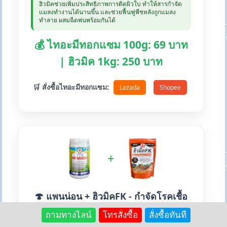
ฮิวมิคช่วยเพิ่มประสิทธิภาพการติดผิวใบ ทำให้สารกำจัด
แมลงทำงานได้นานขึ้น และช่วยฟื้นฟูพืชหลังถูกแมลง
ทำลาย ผสมฉีดพ่นพร้อมกันได้
💰 ไทอะมีทอกแซม 100g: 69 บาท
| ฮิวมิค 1kg: 250 บาท
🛒 สั่งซื้อไทอะมีทอกแซม:
Lazada
Shopee
+
🍄 แพนน่อน + ฮิวมิคFK - กำจัดโรคเชื้อ
รา
ถามทางไลน์
โทรสั่งซื้อ
สั่งซื้อทันที