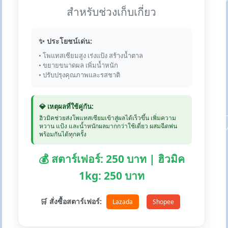
สำหรับช่วงเก็บเกี่ยว
✨ ประโยชน์เด่น:
• โพแทสเซียมสูง เร่งแป้ง สร้างน้ำตาล
• ขยายขนาดผล เพิ่มน้ำหนัก
• ปรับปรุงคุณภาพและรสชาติ
💎 เหตุผลที่ใช้คู่กัน:
ฮิวมิคช่วยส่งโพแทสเซียมเข้าสู่ผลได้เร็วขึ้น เพิ่มความ
หวาน แป้ง และน้ำหนักผลมากกว่าใช้เดี่ยว ผสมฉีดพ่น
พร้อมกันได้ทุกครั้ง
💰 สตาร์เฟอร์: 250 บาท | ฮิวมิค
1kg: 250 บาท
🛒 สั่งซื้อสตาร์เฟอร์:
Lazada
Shopee