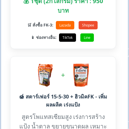
💰 1ชุด (2กิโลกรัม) ราคา : 950
บาท
🛒 สั่งซื้อ FK-3:
Lazada
Shopee
📱 ช่องทางอื่น:
TikTok
Line
+
🍯 สตาร์เฟอร์ 15-5-30 + ฮิวมิคFK - เพิ่ม
ผลผลิต เร่งแป้ง
สูตรโพแทสเซียมสูง เร่งการสร้าง
แป้ง น้ำตาล ขยายขนาดผล เหมาะ