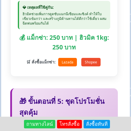
💎 เหตุผลที่ใช้คู่กัน:
ฮิวมิคช่วยเพิ่มการดูดซับแมกนีเซียมและซิงค์ ทำให้ใบ
เขียวเข้มกว่า และสร้างภูมิต้านทานได้ดีกว่าใช้เดี่ยว ผสม
ฉีดพ่นพร้อมกันได้
💰 แม็กซ่า: 250 บาท | ฮิวมิค 1kg:
250 บาท
🛒 สั่งซื้อแม็กซ่า:
Lazada
Shopee
🎁 ขั้นตอนที่ 5: ชุดโปรโมชั่น
สุดคุ้ม
แพ็คเกจคู่ที่ประหยัดและได้ผลดี รวมถึงสินค้า
ถามทางไลน์
โทรสั่งซื้อ
สั่งซื้อทันที