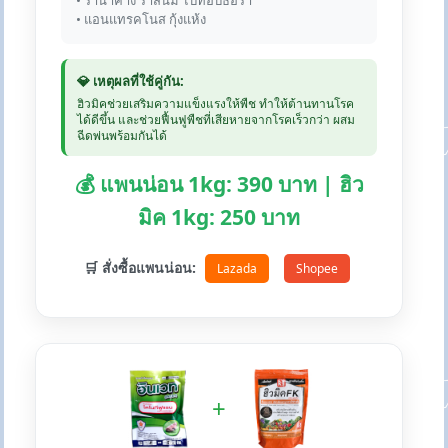
• ราน้ำค้าง ราสนิม ไปทอปธอร่า
• แอนแทรคโนส กุ้งแห้ง
💎 เหตุผลที่ใช้คู่กัน:
ฮิวมิคช่วยเสริมความแข็งแรงให้พืช ทำให้ต้านทานโรค
ได้ดีขึ้น และช่วยฟื้นฟูพืชที่เสียหายจากโรคเร็วกว่า ผสม
ฉีดพ่นพร้อมกันได้
💰 แพนน่อน 1kg: 390 บาท | ฮิว
มิค 1kg: 250 บาท
🛒 สั่งซื้อแพนน่อน:
Lazada
Shopee
+