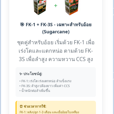
+
🎯 FK-1 + FK-3S - เฉพาะสำหรับอ้อย
(Sugarcane)
ชุดคู่สำหรับอ้อย เริ่มด้วย FK-1 เพื่อ
เร่งโตและแตกหน่อ ตามด้วย FK-
3S เพื่อลำสูง ความหวาน CCS สูง
✨ ประโยชน์คู่:
• FK-1: เร่งโต เร่งแตกหน่อ ลำแข็งแรง
• FK-3S: ลำสูง ปล้องยาว เพิ่มค่า CCS
• น้ำหนักต่อลำเพิ่มขึ้น
⏰ ช่วงเวลาการใช้:
FK-1: หลังปลูก 1-3 เดือน และเมื่ออ้อยใบเหลือง