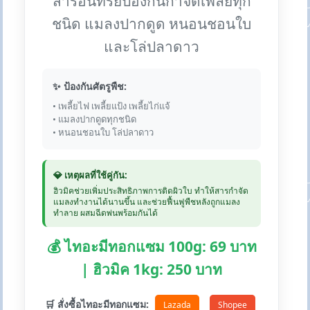
สารอินทรีย์ป้องกันกำจัดเพลี้ยทุก
ชนิด แมลงปากดูด หนอนชอนใบ
และโล่ปลาดาว
✨ ป้องกันศัตรูพืช:
• เพลี้ยไฟ เพลี้ยแป้ง เพลี้ยไก่แจ้
• แมลงปากดูดทุกชนิด
• หนอนชอนใบ โล่ปลาดาว
💎 เหตุผลที่ใช้คู่กัน:
ฮิวมิคช่วยเพิ่มประสิทธิภาพการติดผิวใบ ทำให้สารกำจัด
แมลงทำงานได้นานขึ้น และช่วยฟื้นฟูพืชหลังถูกแมลง
ทำลาย ผสมฉีดพ่นพร้อมกันได้
💰 ไทอะมีทอกแซม 100g: 69 บาท
| ฮิวมิค 1kg: 250 บาท
🛒 สั่งซื้อไทอะมีทอกแซม:
Lazada
Shopee