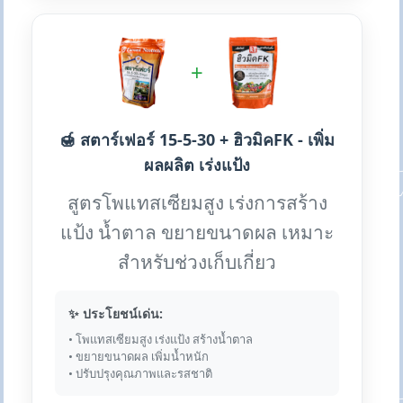
+
🍯 สตาร์เฟอร์ 15-5-30 + ฮิวมิคFK - เพิ่ม
ผลผลิต เร่งแป้ง
สูตรโพแทสเซียมสูง เร่งการสร้าง
แป้ง น้ำตาล ขยายขนาดผล เหมาะ
สำหรับช่วงเก็บเกี่ยว
✨ ประโยชน์เด่น:
• โพแทสเซียมสูง เร่งแป้ง สร้างน้ำตาล
• ขยายขนาดผล เพิ่มน้ำหนัก
• ปรับปรุงคุณภาพและรสชาติ