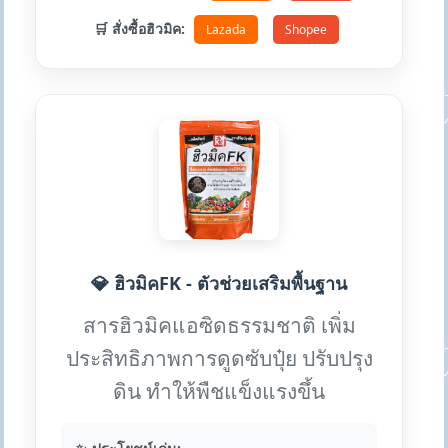
🛒 สั่งซื้อฮิวมิค:
Lazada
Shopee
💎 ฮิวมิคFK - ตัวช่วยเสริมพื้นฐาน
สารฮิวมิคแอซิดธรรมชาติ เพิ่ม
ประสิทธิภาพการดูดซับปุ๋ย ปรับปรุง
ดิน ทำให้พืชแข็งแรงขึ้น