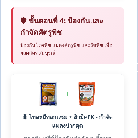
🛡️ ขั้นตอนที่ 4: ป้องกันและ
กำจัดศัตรูพืช
ป้องกันโรคพืช แมลงศัตรูพืช และวัชพืช เพื่อ
ผลผลิตที่สมบูรณ์
+
🐛 ไทอะมีทอกแซม + ฮิวมิคFK - กำจัด
แมลงปากดูด