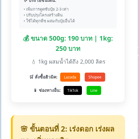
✨ ประโยชน์เด่น:
• เพิ่มการดูดซับปุ๋ย 2-3 เท่า
• ปรับปรุงโครงสร้างดิน
• ใช้ได้ทุกพืช ผสมกับปุ๋ยอื่นได้
💰 ขนาด 500g: 190 บาท | 1kg:
250 บาท
💧 1kg ผสมน้ำได้ถึง 2,000 ลิตร
🛒 สั่งซื้อฮิวมิค:
Lazada
Shopee
📱 ช่องทางอื่น:
TikTok
Line
🌸 ขั้นตอนที่ 2: เร่งดอก เร่งผล