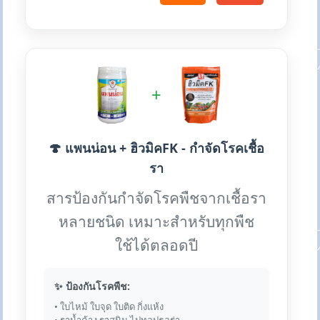
+
🍄 แพนน่อน + ฮิวมิคFK - กำจัดโรคเชื้อ
รา
สารป้องกันกำจัดโรคพืชจากเชื้อรา
หลายชนิด เหมาะสำหรับทุกพืช
ใช้ได้ตลอดปี
✨ ป้องกันโรคพืช:
• ใบไหม้ ใบจุด ใบติด กิ่งแห้ง