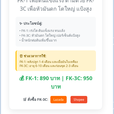
FK-1 เพื่อต้นแข็งแรง ตามด้วย FK-
3C เพื่อหัวมันดก โตใหญ่ แป้งสูง
✨ ประโยชน์คู่:
• FK-1: เร่งโต ต้นแข็งแรง ทนแล้ง
• FK-3C: หัวมันดก โตใหญ่ เปอร์เซ็นต์แป้งสูง
• น้ำหนักต่อต้นเพิ่มขึ้นมาก
⏰ ช่วงเวลาการใช้:
FK-1: หลังปลูก 1-4 เดือน และเมื่อมันใบเหลือง
FK-3C: อายุ 6-10 เดือน และก่อนขุด 2-3 เดือน
💰 FK-1: 890 บาท | FK-3C: 950
บาท
🛒 สั่งซื้อ FK-3C:
Lazada
Shopee