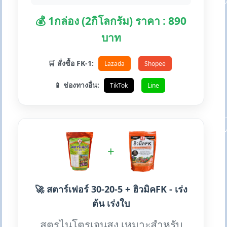
💰 1กล่อง (2กิโลกรัม) ราคา : 890
บาท
🛒 สั่งซื้อ FK-1:
Lazada
Shopee
📱 ช่องทางอื่น:
TikTok
Line
+
🚀 สตาร์เฟอร์ 30-20-5 + ฮิวมิคFK - เร่ง
ต้น เร่งใบ
สูตรไนโตรเจนสูง เหมาะสำหรับ