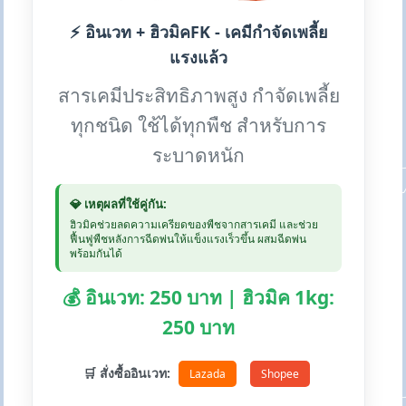
⚡ อินเวท + ฮิวมิคFK - เคมีกำจัดเพลี้ย
แรงแล้ว
สารเคมีประสิทธิภาพสูง กำจัดเพลี้ย
ทุกชนิด ใช้ได้ทุกพืช สำหรับการ
ระบาดหนัก
💎 เหตุผลที่ใช้คู่กัน:
ฮิวมิคช่วยลดความเครียดของพืชจากสารเคมี และช่วย
ฟื้นฟูพืชหลังการฉีดพ่นให้แข็งแรงเร็วขึ้น ผสมฉีดพ่น
พร้อมกันได้
💰 อินเวท: 250 บาท | ฮิวมิค 1kg:
250 บาท
🛒 สั่งซื้ออินเวท:
Lazada
Shopee