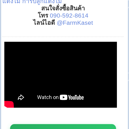
แตงโม
การปลูกแตงโม
สนใจสั่งซื้อสินค้า
โทร
090-592-8614
ไลน์ไอดี
@FarmKaset