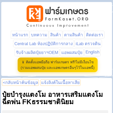
หน้าแรก
บทความ
สินค้า
ตามสินค้า
ติดต่อเรา
Central Lab ห้องปฏิบัติการกลาง
iLab ตรวจดิน
English
รับจ้างผลิตปุ๋ยยาฯOEM
แอพผสมปุ๋ย
📱 ติดตั้งแอพมือถือ ฟาร์มเกษตร ฟรี!ไม่มีเงื่อนไข
(รวมแอพผสมปุ๋ย และแอพเกษตรอื่นๆไว้ในแอพนี้)
<กลับหน้าค้นข้อมูล
แจ้งลิงค์ในเนื้อหาเสีย
ปุ๋ยบำรุงแตงโม อาหารเสริมแตงโม
ฉีดพ่น FKธรรมชาตินิยม