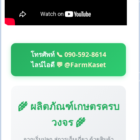
โทรศัพท์
📞 090-592-8614
ไลน์ไอดี
💬 @FarmKaset
🌾 ผลิตภัณฑ์เกษตรครบ
วงจร 🌾
จากเริ่มปลูก สู่การเก็บเกี่ยว ด้วยสินค้า