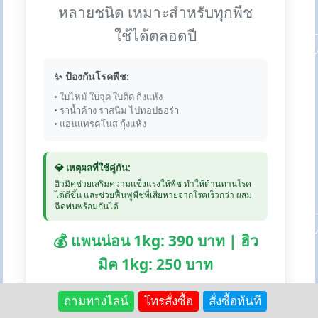
หลายชนิด เหมาะสำหรับทุกพืช
ใช้ได้ตลอดปี
✨ ป้องกันโรคพืช:
• ใบไหม้ ใบจุด ใบติด กิ่งแห้ง
• ราน้ำค้าง ราสนิม ไปทอปธอร่า
• แอนแทรคโนส กุ้งแห้ง
💎 เหตุผลที่ใช้คู่กัน:
ฮิวมิคช่วยเสริมความแข็งแรงให้พืช ทำให้ต้านทานโรค
ได้ดีขึ้น และช่วยฟื้นฟูพืชที่เสียหายจากโรคเร็วกว่า ผสม
ฉีดพ่นพร้อมกันได้
💰 แพนน่อน 1kg: 390 บาท | ฮิว
มิค 1kg: 250 บาท
🛒 สั่งซื้อแพนน่อน:
ถามทางไลน์
โทรสั่งซื้อ
สั่งซื้อทันที
Lazada
Shopee