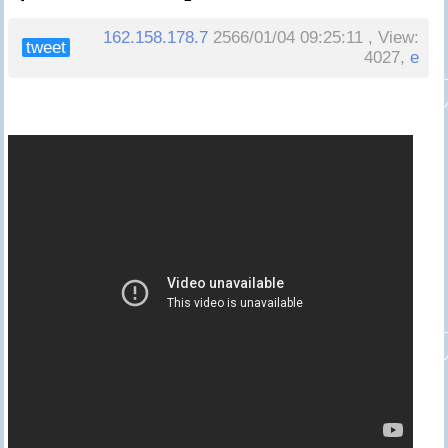
162.158.178.7
2566/01/04 09:25:11 , View:
tweet
4027,
e