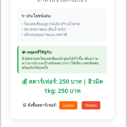
✨ ประโยชน์เด่น:
• โพแทสเซียมสูง เร่งแป้ง สร้างน้ำตาล
• ขยายขนาดผล เพิ่มน้ำหนัก
• ปรับปรุงคุณภาพและรสชาติ
💎 เหตุผลที่ใช้คู่กัน:
ฮิวมิคช่วยส่งโพแทสเซียมเข้าสู่ผลได้เร็วขึ้น เพิ่มความ
หวาน แป้ง และน้ำหนักผลมากกว่าใช้เดี่ยว ผสมฉีดพ่น
พร้อมกันได้ทุกครั้ง
💰 สตาร์เฟอร์: 250 บาท | ฮิวมิค
1kg: 250 บาท
🛒 สั่งซื้อสตาร์เฟอร์:
Lazada
Shopee