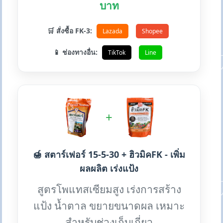
บาท
🛒 สั่งซื้อ FK-3:
Lazada
Shopee
📱 ช่องทางอื่น:
TikTok
Line
+
🍯 สตาร์เฟอร์ 15-5-30 + ฮิวมิคFK - เพิ่ม
ผลผลิต เร่งแป้ง
สูตรโพแทสเซียมสูง เร่งการสร้าง
แป้ง น้ำตาล ขยายขนาดผล เหมาะ
สำหรับช่วงเก็บเกี่ยว