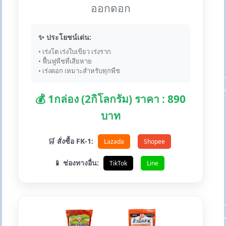
ออกดอก
✨ ประโยชน์เด่น:
• เร่งโต เร่งใบเขียว เร่งราก
• ฟื้นฟูพืชที่เสียหาย
• เร่งดอก เหมาะสำหรับทุกพืช
💰 1กล่อง (2กิโลกรัม) ราคา : 890
บาท
🛒 สั่งซื้อ FK-1:
Lazada
Shopee
📱 ช่องทางอื่น:
TikTok
Line