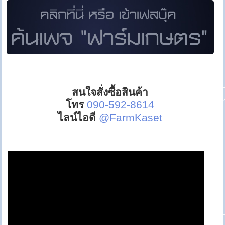
สนใจสั่งซื้อสินค้า
โทร
090-592-8614
ไลน์ไอดี
@FarmKaset