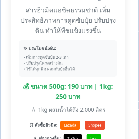
สารฮิวมิคแอซิดธรรมชาติ เพิ่ม
ประสิทธิภาพการดูดซับปุ๋ย ปรับปรุง
ดิน ทำให้พืชแข็งแรงขึ้น
✨ ประโยชน์เด่น:
• เพิ่มการดูดซับปุ๋ย 2-3 เท่า
• ปรับปรุงโครงสร้างดิน
• ใช้ได้ทุกพืช ผสมกับปุ๋ยอื่นได้
💰 ขนาด 500g: 190 บาท | 1kg:
250 บาท
💧 1kg ผสมน้ำได้ถึง 2,000 ลิตร
🛒 สั่งซื้อฮิวมิค:
Lazada
Shopee
📱 ช่องทางอื่น:
TikTok
Line