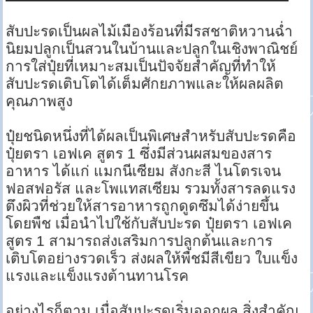
สับปะรดเป็นผลไม้เมืองร้อนที่มีรสชาติหวานฉ่ำ
นิยมปลูกเป็นสวนในบ้านและปลูกในเชิงพาณิชย์
การใส่ปุ๋ยที่เหมาะสมเป็นปัจจัยสำคัญที่ทำให้
สับปะรดเติบโตได้เต็มศักยภาพและให้ผลผลิต
คุณภาพสูง
ปุ๋ยชนิดหนึ่งที่ได้ผลเป็นพิเศษสำหรับสับปะรดคือ
ปุ๋ยตรา เอฟเค สูตร 1 ซึ่งมีส่วนผสมของสาร
อาหาร ได้แก่ แมกนีเซียม สังกะสี ไนโตรเจน
ฟอสฟอรัส และโพแทสเซียม รวมทั้งสารลดแรง
ตึงผิวที่ช่วยให้สารอาหารถูกดูดซึมได้ง่ายขึ้น
โดยพืช เมื่อนำไปใช้กับสับปะรด ปุ๋ยตรา เอฟเค
สูตร 1 สามารถส่งเสริมการปลูกต้นและการ
เติบโตอย่างรวดเร็ว ส่งผลให้พืชมีสีเขียว ใบแข็ง
แรงและแข็งแรงต้านทานโรค
อย่างไรก็ตาม เมื่อสับปะรดเริ่มออกผล สิ่งสำคัญ