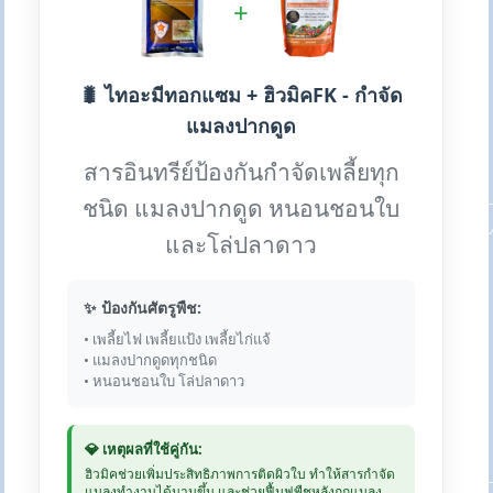
+
🐛 ไทอะมีทอกแซม + ฮิวมิคFK - กำจัด
แมลงปากดูด
สารอินทรีย์ป้องกันกำจัดเพลี้ยทุก
ชนิด แมลงปากดูด หนอนชอนใบ
และโล่ปลาดาว
✨ ป้องกันศัตรูพืช:
• เพลี้ยไฟ เพลี้ยแป้ง เพลี้ยไก่แจ้
• แมลงปากดูดทุกชนิด
• หนอนชอนใบ โล่ปลาดาว
💎 เหตุผลที่ใช้คู่กัน:
ฮิวมิคช่วยเพิ่มประสิทธิภาพการติดผิวใบ ทำให้สารกำจัด
แมลงทำงานได้นานขึ้น และช่วยฟื้นฟูพืชหลังถูกแมลง