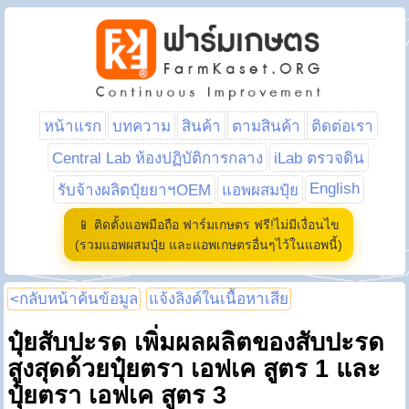
หน้าแรก
บทความ
สินค้า
ตามสินค้า
ติดต่อเรา
Central Lab ห้องปฏิบัติการกลาง
iLab ตรวจดิน
English
รับจ้างผลิตปุ๋ยยาฯOEM
แอพผสมปุ๋ย
📱 ติดตั้งแอพมือถือ ฟาร์มเกษตร ฟรี!ไม่มีเงื่อนไข
(รวมแอพผสมปุ๋ย และแอพเกษตรอื่นๆไว้ในแอพนี้)
<กลับหน้าค้นข้อมูล
แจ้งลิงค์ในเนื้อหาเสีย
ปุ๋ยสับปะรด เพิ่มผลผลิตของสับปะรด
สูงสุดด้วยปุ๋ยตรา เอฟเค สูตร 1 และ
ปุ๋ยตรา เอฟเค สูตร 3