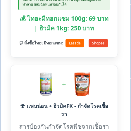
ทำลาย ผสมฉีดพ่นพร้อมกันได้
💰 ไทอะมีทอกแซม 100g: 69 บาท
| ฮิวมิค 1kg: 250 บาท
🛒 สั่งซื้อไทอะมีทอกแซม:
Lazada
Shopee
+
🍄 แพนน่อน + ฮิวมิคFK - กำจัดโรคเชื้อ
รา
สารป้องกันกำจัดโรคพืชจากเชื้อรา