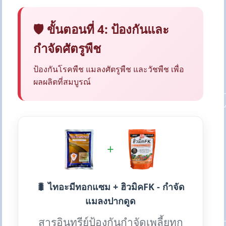
🛡️ ขั้นตอนที่ 4: ป้องกันและ
กำจัดศัตรูพืช
ป้องกันโรคพืช แมลงศัตรูพืช และวัชพืช เพื่อ
ผลผลิตที่สมบูรณ์
+
🐛 ไทอะมีทอกแซม + ฮิวมิคFK - กำจัด
แมลงปากดูด
สารอินทรีย์ป้องกันกำจัดเพลี้ยทุก