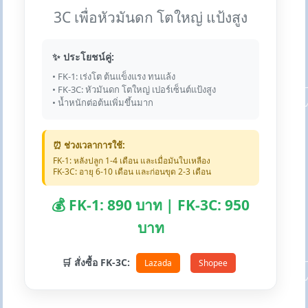
3C เพื่อหัวมันดก โตใหญ่ แป้งสูง
✨ ประโยชน์คู่:
• FK-1: เร่งโต ต้นแข็งแรง ทนแล้ง
• FK-3C: หัวมันดก โตใหญ่ เปอร์เซ็นต์แป้งสูง
• น้ำหนักต่อต้นเพิ่มขึ้นมาก
⏰ ช่วงเวลาการใช้:
FK-1: หลังปลูก 1-4 เดือน และเมื่อมันใบเหลือง
FK-3C: อายุ 6-10 เดือน และก่อนขุด 2-3 เดือน
💰 FK-1: 890 บาท | FK-3C: 950
บาท
🛒 สั่งซื้อ FK-3C:
Lazada
Shopee