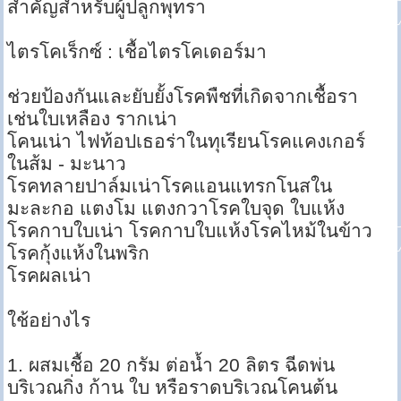
สำคัญสำหรับผู้ปลูกพุทรา
ไตรโคเร็กซ์ : เชื้อไตรโคเดอร์มา
ช่วยป้องกันและยับยั้งโรคพืชที่เกิดจากเชื้อรา
เช่นใบเหลือง รากเน่า
โคนเน่า ไฟท้อปเธอร่าในทุเรียนโรคแคงเกอร์
ในส้ม - มะนาว
โรคทลายปาล์มเน่าโรคแอนแทรกโนสใน
มะละกอ แตงโม แตงกวาโรคใบจุด ใบแห้ง
โรคกาบใบเน่า โรคกาบใบแห้งโรคไหม้ในข้าว
โรคกุ้งแห้งในพริก
โรคผลเน่า
ใช้อย่างไร
1. ผสมเชื้อ 20 กรัม ต่อน้ำ 20 ลิตร ฉีดพ่น
บริเวณกิ่ง ก้าน ใบ หรือราดบริเวณโคนต้น