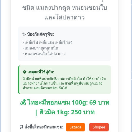
ชนิด แมลงปากดูด หนอนชอนใบ
และโล่ปลาดาว
✨ ป้องกันศัตรูพืช:
• เพลี้ยไฟ เพลี้ยแป้ง เพลี้ยไก่แจ้
• แมลงปากดูดทุกชนิด
• หนอนชอนใบ โล่ปลาดาว
💎 เหตุผลที่ใช้คู่กัน:
ฮิวมิคช่วยเพิ่มประสิทธิภาพการติดผิวใบ ทำให้สารกำจัด
แมลงทำงานได้นานขึ้น และช่วยฟื้นฟูพืชหลังถูกแมลง
ทำลาย ผสมฉีดพ่นพร้อมกันได้
💰 ไทอะมีทอกแซม 100g: 69 บาท
| ฮิวมิค 1kg: 250 บาท
🛒 สั่งซื้อไทอะมีทอกแซม:
Lazada
Shopee