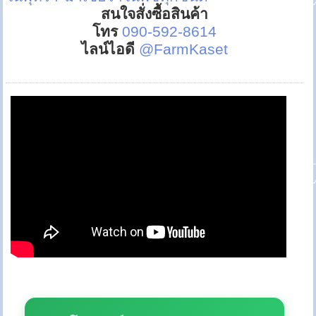
สนใจสั่งซื้อสินค้า
โทร
090-592-8614
ไลน์ไอดี
@FarmKaset