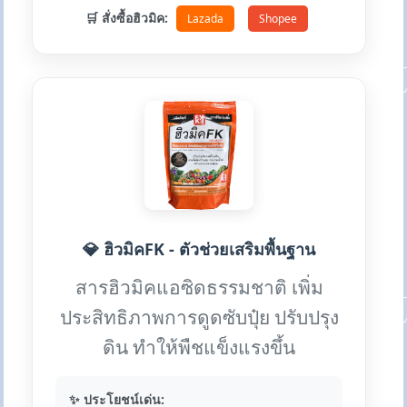
🛒 สั่งซื้อฮิวมิค:
Lazada
Shopee
💎 ฮิวมิคFK - ตัวช่วยเสริมพื้นฐาน
สารฮิวมิคแอซิดธรรมชาติ เพิ่ม
ประสิทธิภาพการดูดซับปุ๋ย ปรับปรุง
ดิน ทำให้พืชแข็งแรงขึ้น
✨ ประโยชน์เด่น: