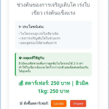
ช่วงต้นของการเจริญเติบโต เร่งใบ
เขียว เร่งต้นแข็งแรง
✨ ประโยชน์เด่น:
• ไนโตรเจนสูง เร่งใบเขียวเข้ม
• เร่งการเจริญเติบโตในช่วงแรก
• ผสมสูตรเองได้ตามต้องการ
💎 เหตุผลที่ใช้คู่กัน:
ฮิวมิคแอซิดช่วยเพิ่มการดูดซับไนโตรเจนได้ 2-3 เท่า
ทำให้ใบเขียวเข้มและโตเร็วกว่าปกติ ผสมฉีดพ่นพร้อมกัน
ได้ทุกครั้ง
💰 สตาร์เฟอร์: 250 บาท | ฮิวมิค
1kg: 250 บาท
🛒 สั่งซื้อสตาร์เฟอร์:
Lazada
Shopee