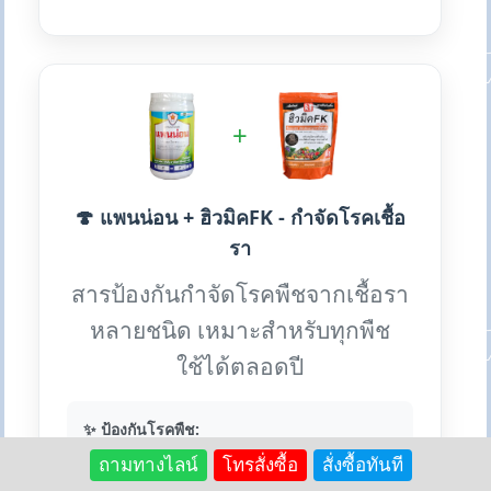
+
🍄 แพนน่อน + ฮิวมิคFK - กำจัดโรคเชื้อ
รา
สารป้องกันกำจัดโรคพืชจากเชื้อรา
หลายชนิด เหมาะสำหรับทุกพืช
ใช้ได้ตลอดปี
✨ ป้องกันโรคพืช:
• ใบไหม้ ใบจุด ใบติด กิ่งแห้ง
ถามทางไลน์
โทรสั่งซื้อ
สั่งซื้อทันที
• ราน้ำค้าง ราสนิม ไปทอปธอร่า