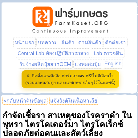
หน้าแรก
บทความ
สินค้า
ตามสินค้า
ติดต่อเรา
Central Lab ห้องปฏิบัติการกลาง
iLab ตรวจดิน
English
รับจ้างผลิตปุ๋ยยาฯOEM
แอพผสมปุ๋ย
📱 ติดตั้งแอพมือถือ ฟาร์มเกษตร ฟรี!ไม่มีเงื่อนไข
(รวมแอพผสมปุ๋ย และแอพเกษตรอื่นๆไว้ในแอพนี้)
<กลับหน้าค้นข้อมูล
แจ้งลิงค์ในเนื้อหาเสีย
กำจัดเชื้อรา สาเหตุของโรคราดำ ใน
พุทรา ไตรโคเดอร์มา ไตรโคเร็กซ์
ปลอดภัยต่อคนและสัตว์เลี้ยง