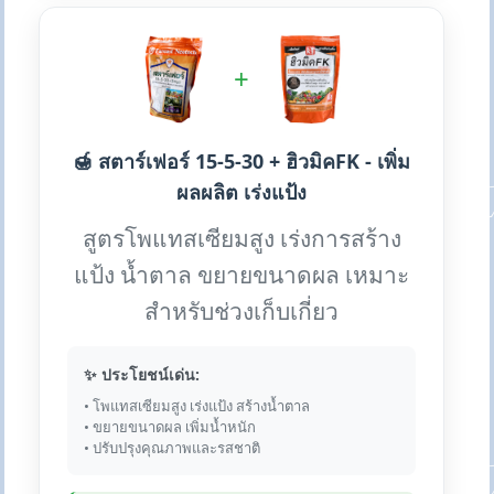
+
🍯 สตาร์เฟอร์ 15-5-30 + ฮิวมิคFK - เพิ่ม
ผลผลิต เร่งแป้ง
สูตรโพแทสเซียมสูง เร่งการสร้าง
แป้ง น้ำตาล ขยายขนาดผล เหมาะ
สำหรับช่วงเก็บเกี่ยว
✨ ประโยชน์เด่น:
• โพแทสเซียมสูง เร่งแป้ง สร้างน้ำตาล
• ขยายขนาดผล เพิ่มน้ำหนัก
• ปรับปรุงคุณภาพและรสชาติ