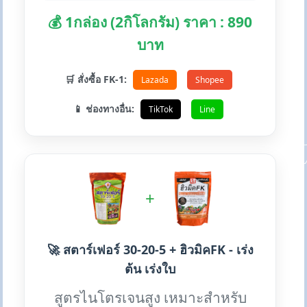
💰 1กล่อง (2กิโลกรัม) ราคา : 890
บาท
🛒 สั่งซื้อ FK-1:
Lazada
Shopee
📱 ช่องทางอื่น:
TikTok
Line
+
🚀 สตาร์เฟอร์ 30-20-5 + ฮิวมิคFK - เร่ง
ต้น เร่งใบ
สูตรไนโตรเจนสูง เหมาะสำหรับ