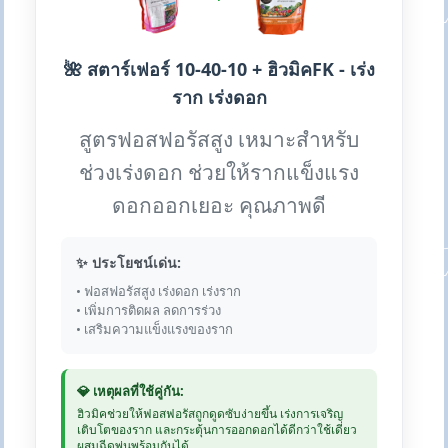
🌺 สตาร์เฟอร์ 10-40-10 + ฮิวมิคFK - เร่ง
ราก เร่งดอก
สูตรฟอสฟอรัสสูง เหมาะสำหรับ
ช่วงเร่งดอก ช่วยให้รากแข็งแรง
ดอกออกเยอะ คุณภาพดี
✨ ประโยชน์เด่น:
• ฟอสฟอรัสสูง เร่งดอก เร่งราก
• เพิ่มการติดผล ลดการร่วง
• เสริมความแข็งแรงของราก
💎 เหตุผลที่ใช้คู่กัน:
ฮิวมิคช่วยให้ฟอสฟอรัสถูกดูดซับง่ายขึ้น เร่งการเจริญ
เติบโตของราก และกระตุ้นการออกดอกได้ดีกว่าใช้เดี่ยว
ผสมฉีดพ่นพร้อมกันได้