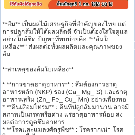
**ส้ม** เป็นผลไม้เศรษฐกิจที่สำคัญของไทย แต่
การปลูกส้มให้ได้ผลผลิตดี จำเป็นต้องใส่ใจดูแล
อย่างใกล้ชิด ปัญหาที่พบบ่อยคือ "**ส้มใบ
เหลือง**" ส่งผลต่อทั้งผลผลิตและคุณภาพของ
ส้ม
**สาเหตุของส้มใบเหลือง**
* **การขาดธาตุอาหาร** : ส้มต้องการธาตุ
อาหารหลัก (NKP) รอง (Ca_ Mg_ S) และธาตุ
อาหารเสริม (Zn_ Fe_ Cu_ Mn) อย่างเพียงพอ
* **ดินเสื่อมโทรม** : ดินที่ปลูกส้มมานาน อาจมี
สภาพเป็นกรดหรือด่าง แร่ธาตุอาหารน้อย ส่ง
ผลต่อการดูดซึมอาหาร
* **โรคและแมลงศัตรูพืช** : โรครากเน่า โรค