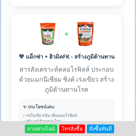
+
💚 แม็กซ่า + ฮิวมิคFK - สร้างภูมิต้านทาน
สารสังเคราะห์คลอโรฟิลล์ ประกอบ
ด้วยแมกนีเซียม ซิงค์ เร่งเขียว สร้าง
ภูมิต้านทานโรค
✨ ประโยชน์เด่น:
• เร่งใบเขียวเข้ม เพิ่มคลอโรฟิลล์
• สร้างภูมิต้านทานโรค
• เสริมแมกนีเซียม ซิงค์
ถามทางไลน์
โทรสั่งซื้อ
สั่งซื้อทันที