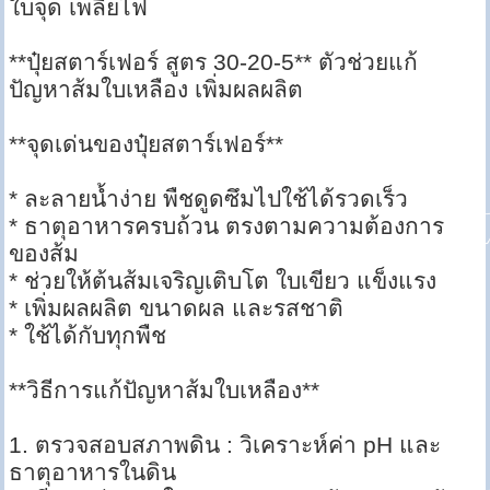
ใบจุด เพลี้ยไฟ
**ปุ๋ยสตาร์เฟอร์ สูตร 30-20-5** ตัวช่วยแก้
ปัญหาส้มใบเหลือง เพิ่มผลผลิต
**จุดเด่นของปุ๋ยสตาร์เฟอร์**
* ละลายน้ำง่าย พืชดูดซึมไปใช้ได้รวดเร็ว
* ธาตุอาหารครบถ้วน ตรงตามความต้องการ
ของส้ม
* ช่วยให้ต้นส้มเจริญเติบโต ใบเขียว แข็งแรง
* เพิ่มผลผลิต ขนาดผล และรสชาติ
* ใช้ได้กับทุกพืช
**วิธีการแก้ปัญหาส้มใบเหลือง**
1. ตรวจสอบสภาพดิน : วิเคราะห์ค่า pH และ
ธาตุอาหารในดิน