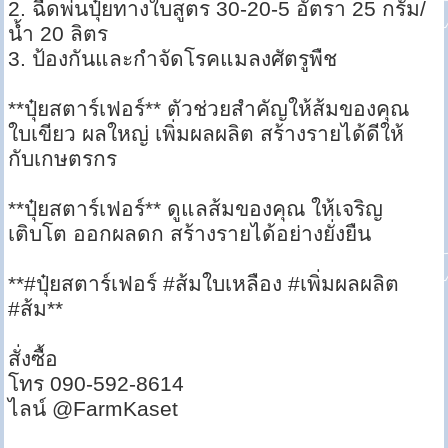
2. ฉีดพ่นปุ๋ยทางใบสูตร 30-20-5 อัตรา 25 กรัม/
น้ำ 20 ลิตร
3. ป้องกันและกำจัดโรคแมลงศัตรูพืช
**ปุ๋ยสตาร์เฟอร์** ตัวช่วยสำคัญให้ส้มของคุณ
ใบเขียว ผลใหญ่ เพิ่มผลผลิต สร้างรายได้ดีให้
กับเกษตรกร
**ปุ๋ยสตาร์เฟอร์** ดูแลส้มของคุณ ให้เจริญ
เติบโต ออกผลดก สร้างรายได้อย่างยั่งยืน
**#ปุ๋ยสตาร์เฟอร์ #ส้มใบเหลือง #เพิ่มผลผลิต
#ส้ม**
สั่งซื้อ
โทร 090-592-8614
ไลน์ @FarmKaset