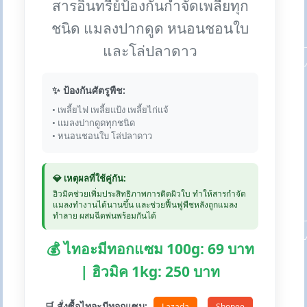
สารอินทรีย์ป้องกันกำจัดเพลี้ยทุก
ชนิด แมลงปากดูด หนอนชอนใบ
และโล่ปลาดาว
✨ ป้องกันศัตรูพืช:
• เพลี้ยไฟ เพลี้ยแป้ง เพลี้ยไก่แจ้
• แมลงปากดูดทุกชนิด
• หนอนชอนใบ โล่ปลาดาว
💎 เหตุผลที่ใช้คู่กัน:
ฮิวมิคช่วยเพิ่มประสิทธิภาพการติดผิวใบ ทำให้สารกำจัด
แมลงทำงานได้นานขึ้น และช่วยฟื้นฟูพืชหลังถูกแมลง
ทำลาย ผสมฉีดพ่นพร้อมกันได้
💰 ไทอะมีทอกแซม 100g: 69 บาท
| ฮิวมิค 1kg: 250 บาท
🛒 สั่งซื้อไทอะมีทอกแซม:
Lazada
Shopee