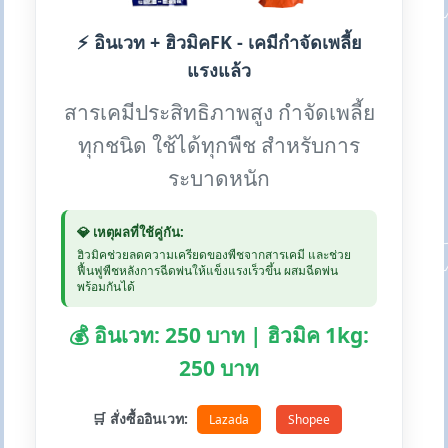
⚡ อินเวท + ฮิวมิคFK - เคมีกำจัดเพลี้ย
แรงแล้ว
สารเคมีประสิทธิภาพสูง กำจัดเพลี้ย
ทุกชนิด ใช้ได้ทุกพืช สำหรับการ
ระบาดหนัก
💎 เหตุผลที่ใช้คู่กัน:
ฮิวมิคช่วยลดความเครียดของพืชจากสารเคมี และช่วย
ฟื้นฟูพืชหลังการฉีดพ่นให้แข็งแรงเร็วขึ้น ผสมฉีดพ่น
พร้อมกันได้
💰 อินเวท: 250 บาท | ฮิวมิค 1kg:
250 บาท
🛒 สั่งซื้ออินเวท:
Lazada
Shopee