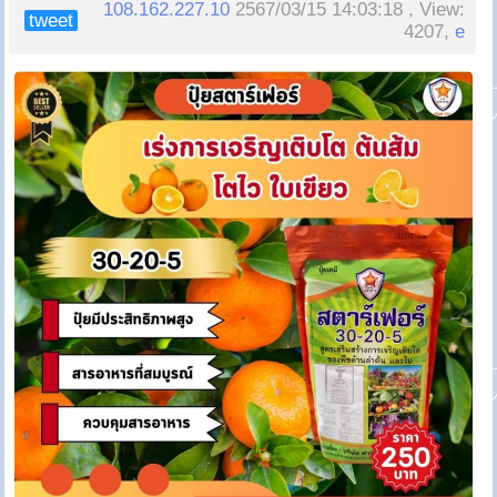
108.162.227.10
2567/03/15 14:03:18 , View:
tweet
4207,
e