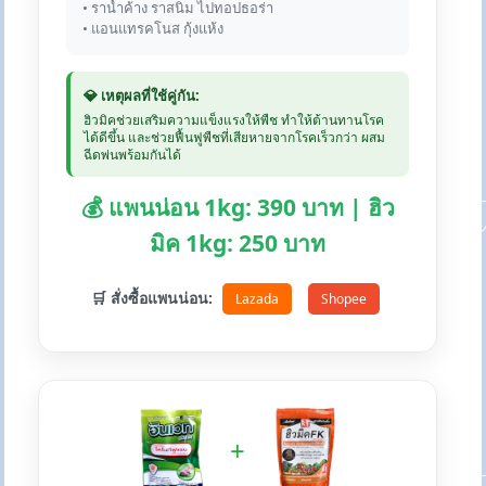
• ราน้ำค้าง ราสนิม ไปทอปธอร่า
• แอนแทรคโนส กุ้งแห้ง
💎 เหตุผลที่ใช้คู่กัน:
ฮิวมิคช่วยเสริมความแข็งแรงให้พืช ทำให้ต้านทานโรค
ได้ดีขึ้น และช่วยฟื้นฟูพืชที่เสียหายจากโรคเร็วกว่า ผสม
ฉีดพ่นพร้อมกันได้
💰 แพนน่อน 1kg: 390 บาท | ฮิว
มิค 1kg: 250 บาท
🛒 สั่งซื้อแพนน่อน:
Lazada
Shopee
+