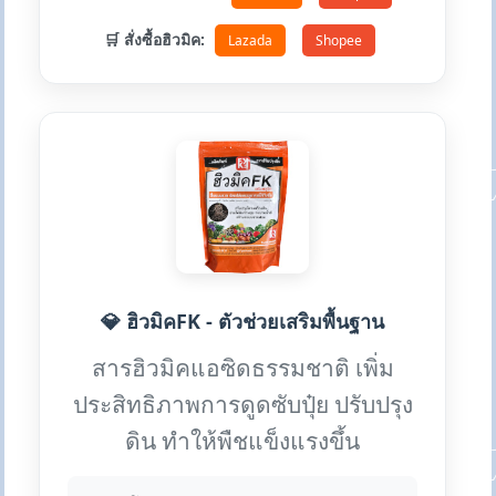
🛒 สั่งซื้อฮิวมิค:
Lazada
Shopee
💎 ฮิวมิคFK - ตัวช่วยเสริมพื้นฐาน
สารฮิวมิคแอซิดธรรมชาติ เพิ่ม
ประสิทธิภาพการดูดซับปุ๋ย ปรับปรุง
ดิน ทำให้พืชแข็งแรงขึ้น