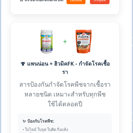
+
🍄 แพนน่อน + ฮิวมิคFK - กำจัดโรคเชื้อ
รา
สารป้องกันกำจัดโรคพืชจากเชื้อรา
หลายชนิด เหมาะสำหรับทุกพืช
ใช้ได้ตลอดปี
✨ ป้องกันโรคพืช:
• ใบไหม้ ใบจุด ใบติด กิ่งแห้ง