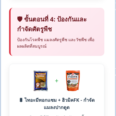
🛡️ ขั้นตอนที่ 4: ป้องกันและ
กำจัดศัตรูพืช
ป้องกันโรคพืช แมลงศัตรูพืช และวัชพืช เพื่อ
ผลผลิตที่สมบูรณ์
+
🐛 ไทอะมีทอกแซม + ฮิวมิคFK - กำจัด
แมลงปากดูด