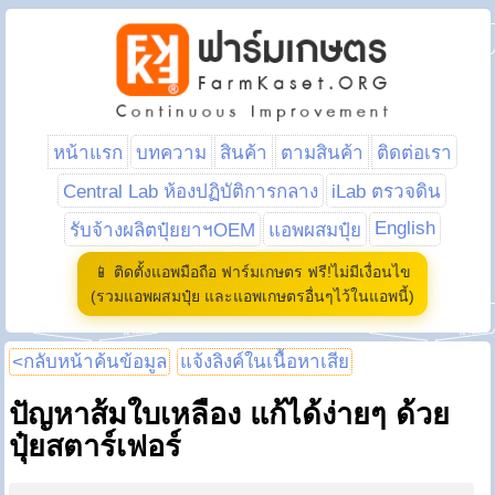
หน้าแรก
บทความ
สินค้า
ตามสินค้า
ติดต่อเรา
Central Lab ห้องปฏิบัติการกลาง
iLab ตรวจดิน
English
รับจ้างผลิตปุ๋ยยาฯOEM
แอพผสมปุ๋ย
📱 ติดตั้งแอพมือถือ ฟาร์มเกษตร ฟรี!ไม่มีเงื่อนไข
(รวมแอพผสมปุ๋ย และแอพเกษตรอื่นๆไว้ในแอพนี้)
<กลับหน้าค้นข้อมูล
แจ้งลิงค์ในเนื้อหาเสีย
ปัญหาส้มใบเหลือง แก้ได้ง่ายๆ ด้วย
ปุ๋ยสตาร์เฟอร์