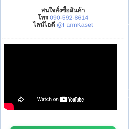
สนใจสั่งซื้อสินค้า
โทร
090-592-8614
ไลน์ไอดี
@FarmKaset