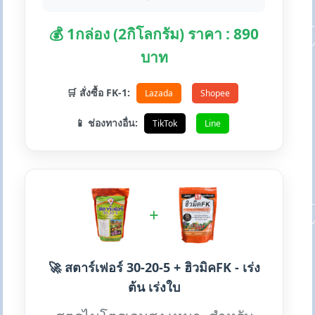
💰 1กล่อง (2กิโลกรัม) ราคา : 890
บาท
🛒 สั่งซื้อ FK-1:
Lazada
Shopee
📱 ช่องทางอื่น:
TikTok
Line
+
🚀 สตาร์เฟอร์ 30-20-5 + ฮิวมิคFK - เร่ง
ต้น เร่งใบ