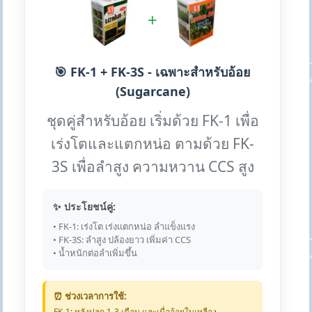
+
🎯 FK-1 + FK-3S - เฉพาะสำหรับอ้อย
(Sugarcane)
ชุดคู่สำหรับอ้อย เริ่มด้วย FK-1 เพื่อ
เร่งโตและแตกหน่อ ตามด้วย FK-
3S เพื่อลำสูง ความหวาน CCS สูง
✨ ประโยชน์คู่:
• FK-1: เร่งโต เร่งแตกหน่อ ลำแข็งแรง
• FK-3S: ลำสูง ปล้องยาว เพิ่มค่า CCS
• น้ำหนักต่อลำเพิ่มขึ้น
⏰ ช่วงเวลาการใช้:
FK-1: หลังปลูก 1-3 เดือน และเมื่ออ้อยใบเหลือง