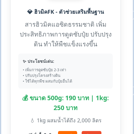
💎 ฮิวมิคFK - ตัวช่วยเสริมพื้นฐาน
สารฮิวมิคแอซิดธรรมชาติ เพิ่ม
ประสิทธิภาพการดูดซับปุ๋ย ปรับปรุง
ดิน ทำให้พืชแข็งแรงขึ้น
✨ ประโยชน์เด่น:
• เพิ่มการดูดซับปุ๋ย 2-3 เท่า
• ปรับปรุงโครงสร้างดิน
• ใช้ได้ทุกพืช ผสมกับปุ๋ยอื่นได้
💰 ขนาด 500g: 190 บาท | 1kg:
250 บาท
💧 1kg ผสมน้ำได้ถึง 2,000 ลิตร