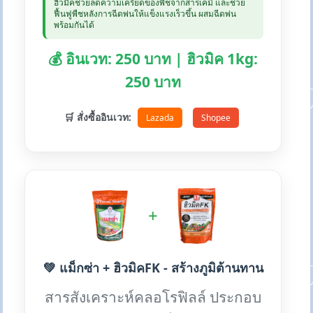
ฮิวมิคช่วยลดความเครียดของพืชจากสารเคมี และช่วย
ฟื้นฟูพืชหลังการฉีดพ่นให้แข็งแรงเร็วขึ้น ผสมฉีดพ่น
พร้อมกันได้
💰 อินเวท: 250 บาท | ฮิวมิค 1kg:
250 บาท
🛒 สั่งซื้ออินเวท:
Lazada
Shopee
+
💚 แม็กซ่า + ฮิวมิคFK - สร้างภูมิต้านทาน
สารสังเคราะห์คลอโรฟิลล์ ประกอบ