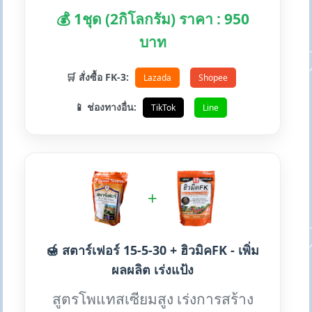
💰 1ชุด (2กิโลกรัม) ราคา : 950
บาท
🛒 สั่งซื้อ FK-3:
Lazada
Shopee
📱 ช่องทางอื่น:
TikTok
Line
+
🍯 สตาร์เฟอร์ 15-5-30 + ฮิวมิคFK - เพิ่ม
ผลผลิต เร่งแป้ง
สูตรโพแทสเซียมสูง เร่งการสร้าง