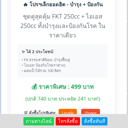
🔥 โปรฯเล็กยอดฮิต - บำรุง + ป้องกัน
ชุดคู่สุดคุ้ม FKT 250cc + ไอเอส
250cc ทั้งบำรุงและป้องกันโรค ใน
ราคาเดียว
✨ ได้ 2 ประโยชน์:
• FK ธรรมชาตินิยม: บำรุงฟื้นฟู
• ไอเอส: ป้องกันโรคราต่างๆ
• ผสมน้ำได้รวม 100 ลิตร
💰 ราคาพิเศษ : 499 บาท
(ปกติ 740 บาท ประหยัด 241 บาท!)
🛒 สั่งซื้อโปรพิเศษ:
Lazada
Shopee
ถามทางไลน์
โทรสั่งซื้อ
สั่งซื้อทันที