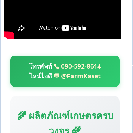
โทรศัพท์
📞 090-592-8614
ไลน์ไอดี
💬 @FarmKaset
🌾 ผลิตภัณฑ์เกษตรครบ
วงจร 🌾