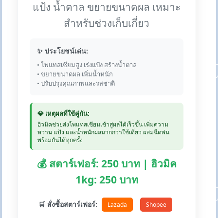
แป้ง น้ำตาล ขยายขนาดผล เหมาะ
สำหรับช่วงเก็บเกี่ยว
✨ ประโยชน์เด่น:
• โพแทสเซียมสูง เร่งแป้ง สร้างน้ำตาล
• ขยายขนาดผล เพิ่มน้ำหนัก
• ปรับปรุงคุณภาพและรสชาติ
💎 เหตุผลที่ใช้คู่กัน:
ฮิวมิคช่วยส่งโพแทสเซียมเข้าสู่ผลได้เร็วขึ้น เพิ่มความ
หวาน แป้ง และน้ำหนักผลมากกว่าใช้เดี่ยว ผสมฉีดพ่น
พร้อมกันได้ทุกครั้ง
💰 สตาร์เฟอร์: 250 บาท | ฮิวมิค
1kg: 250 บาท
🛒 สั่งซื้อสตาร์เฟอร์:
Lazada
Shopee