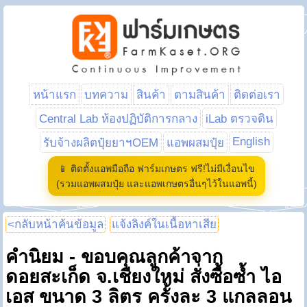
หน้าแรก
บทความ
สินค้า
ตามสินค้า
ติดต่อเรา
Central Lab ห้องปฏิบัติการกลาง
iLab ตรวจดิน
English
รับจ้างผลิตปุ๋ยยาฯOEM
แอพผสมปุ๋ย
📱 ติดตั้งแอพมือถือ ฟาร์มเกษตร ฟรี!ไม่มีเงื่อนไข
(รวมแอพผสมปุ๋ย และแอพเกษตรอื่นๆไว้ในแอพนี้)
<กลับหน้าค้นข้อมูล
แจ้งลิงค์ในเนื้อหาเสีย
คำนิยม - ขอบคุณลูกค้าจาก
ดอยสะเก็ด จ.เชียงใหม่ สั่งซื้อซ้ำ ไอ
เอส ขนาด 3 ลิตร ครั้งละ 3 แกลลอน