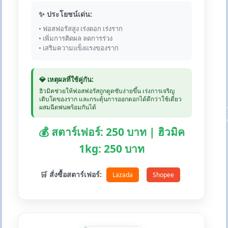
✨ ประโยชน์เด่น:
• ฟอสฟอรัสสูง เร่งดอก เร่งราก
• เพิ่มการติดผล ลดการร่วง
• เสริมความแข็งแรงของราก
💎 เหตุผลที่ใช้คู่กัน:
ฮิวมิคช่วยให้ฟอสฟอรัสถูกดูดซับง่ายขึ้น เร่งการเจริญ
เติบโตของราก และกระตุ้นการออกดอกได้ดีกว่าใช้เดี่ยว
ผสมฉีดพ่นพร้อมกันได้
💰 สตาร์เฟอร์: 250 บาท | ฮิวมิค
1kg: 250 บาท
🛒 สั่งซื้อสตาร์เฟอร์:
Lazada
Shopee