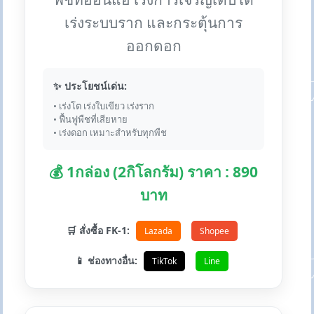
เร่งระบบราก และกระตุ้นการ
ออกดอก
✨ ประโยชน์เด่น:
• เร่งโต เร่งใบเขียว เร่งราก
• ฟื้นฟูพืชที่เสียหาย
• เร่งดอก เหมาะสำหรับทุกพืช
💰 1กล่อง (2กิโลกรัม) ราคา : 890
บาท
🛒 สั่งซื้อ FK-1:
Lazada
Shopee
📱 ช่องทางอื่น:
TikTok
Line