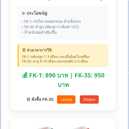
✨ ประโยชน์คู่:
• FK-1: เร่งโต เร่งแตกหน่อ ลำแข็งแรง
• FK-3S: ลำสูง ปล้องยาว เพิ่มค่า CCS
• น้ำหนักต่อลำเพิ่มขึ้น
⏰ ช่วงเวลาการใช้:
FK-1: หลังปลูก 1-3 เดือน และเมื่ออ้อยใบเหลือง
FK-3S: อายุ 6-10 เดือน และก่อนตัด 2-3 เดือน
💰 FK-1: 890 บาท | FK-3S: 950
บาท
🛒 สั่งซื้อ FK-3S:
Lazada
Shopee