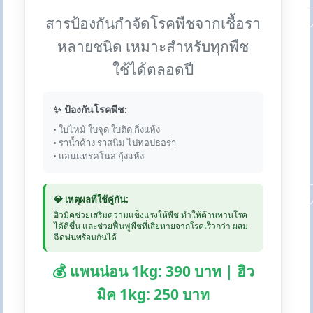
สารป้องกันกำจัดโรคพืชจากเชื้อรา
หลายชนิด เหมาะสำหรับทุกพืช
ใช้ได้ตลอดปี
✨ ป้องกันโรคพืช:
• ใบไหม้ ใบจุด ใบติด กิ่งแห้ง
• ราน้ำค้าง ราสนิม ไปทอปธอร่า
• แอนแทรคโนส กุ้งแห้ง
💎 เหตุผลที่ใช้คู่กัน:
ฮิวมิคช่วยเสริมความแข็งแรงให้พืช ทำให้ต้านทานโรค
ได้ดีขึ้น และช่วยฟื้นฟูพืชที่เสียหายจากโรคเร็วกว่า ผสม
ฉีดพ่นพร้อมกันได้
💰 แพนน่อน 1kg: 390 บาท | ฮิว
มิค 1kg: 250 บาท