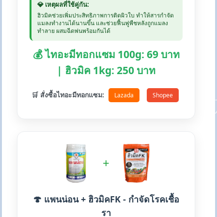
💎 เหตุผลที่ใช้คู่กัน:
ฮิวมิคช่วยเพิ่มประสิทธิภาพการติดผิวใบ ทำให้สารกำจัด
แมลงทำงานได้นานขึ้น และช่วยฟื้นฟูพืชหลังถูกแมลง
ทำลาย ผสมฉีดพ่นพร้อมกันได้
💰 ไทอะมีทอกแซม 100g: 69 บาท
| ฮิวมิค 1kg: 250 บาท
🛒 สั่งซื้อไทอะมีทอกแซม:
Lazada
Shopee
+
🍄 แพนน่อน + ฮิวมิคFK - กำจัดโรคเชื้อ
รา