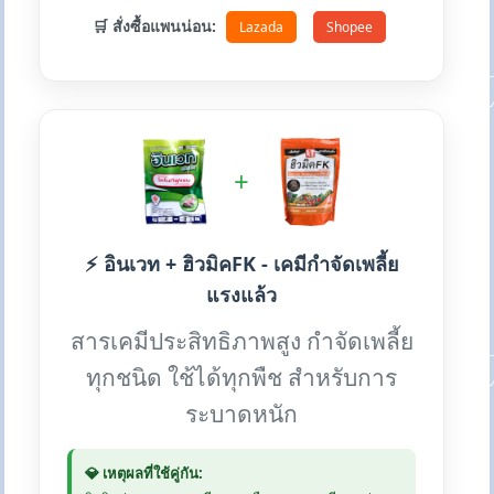
🛒 สั่งซื้อแพนน่อน:
Lazada
Shopee
+
⚡ อินเวท + ฮิวมิคFK - เคมีกำจัดเพลี้ย
แรงแล้ว
สารเคมีประสิทธิภาพสูง กำจัดเพลี้ย
ทุกชนิด ใช้ได้ทุกพืช สำหรับการ
ระบาดหนัก
💎 เหตุผลที่ใช้คู่กัน: