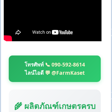
โทรศัพท์
📞 090-592-8614
ไลน์ไอดี
💬 @FarmKaset
🌾 ผลิตภัณฑ์เกษตรครบ