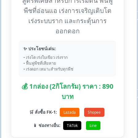
สูตรพิเศษสำหรับการเริ่มต้น ฟื้นฟู
พืชที่อ่อนแอ เร่งการเจริญเติบโต
เร่งระบบราก และกระตุ้นการ
ออกดอก
✨ ประโยชน์เด่น:
• เร่งโต เร่งใบเขียว เร่งราก
• ฟื้นฟูพืชที่เสียหาย
• เร่งดอก เหมาะสำหรับทุกพืช
💰 1กล่อง (2กิโลกรัม) ราคา : 890
บาท
🛒 สั่งซื้อ FK-1:
Lazada
Shopee
📱 ช่องทางอื่น:
TikTok
Line