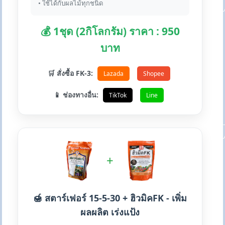
• ใช้ได้กับผลไม้ทุกชนิด
💰 1ชุด (2กิโลกรัม) ราคา : 950
บาท
🛒 สั่งซื้อ FK-3:
Lazada
Shopee
📱 ช่องทางอื่น:
TikTok
Line
+
🍯 สตาร์เฟอร์ 15-5-30 + ฮิวมิคFK - เพิ่ม
ผลผลิต เร่งแป้ง