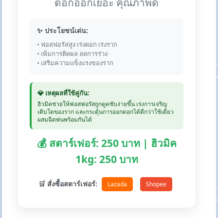
ดอกออกเยอะ คุณภาพดี
✨ ประโยชน์เด่น:
• ฟอสฟอรัสสูง เร่งดอก เร่งราก
• เพิ่มการติดผล ลดการร่วง
• เสริมความแข็งแรงของราก
💎 เหตุผลที่ใช้คู่กัน:
ฮิวมิคช่วยให้ฟอสฟอรัสถูกดูดซับง่ายขึ้น เร่งการเจริญ
เติบโตของราก และกระตุ้นการออกดอกได้ดีกว่าใช้เดี่ยว
ผสมฉีดพ่นพร้อมกันได้
💰 สตาร์เฟอร์: 250 บาท | ฮิวมิค
1kg: 250 บาท
🛒 สั่งซื้อสตาร์เฟอร์:
Lazada
Shopee