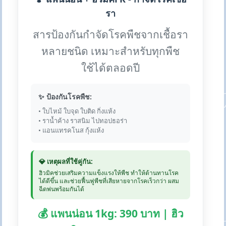
รา
สารป้องกันกำจัดโรคพืชจากเชื้อรา
หลายชนิด เหมาะสำหรับทุกพืช
ใช้ได้ตลอดปี
✨ ป้องกันโรคพืช:
• ใบไหม้ ใบจุด ใบติด กิ่งแห้ง
• ราน้ำค้าง ราสนิม ไปทอปธอร่า
• แอนแทรคโนส กุ้งแห้ง
💎 เหตุผลที่ใช้คู่กัน:
ฮิวมิคช่วยเสริมความแข็งแรงให้พืช ทำให้ต้านทานโรค
ได้ดีขึ้น และช่วยฟื้นฟูพืชที่เสียหายจากโรคเร็วกว่า ผสม
ฉีดพ่นพร้อมกันได้
💰 แพนน่อน 1kg: 390 บาท | ฮิว