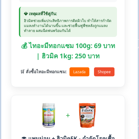
💎 เหตุผลที่ใช้คู่กัน:
ฮิวมิคช่วยเพิ่มประสิทธิภาพการติดผิวใบ ทำให้สารกำจัด
แมลงทำงานได้นานขึ้น และช่วยฟื้นฟูพืชหลังถูกแมลง
ทำลาย ผสมฉีดพ่นพร้อมกันได้
💰 ไทอะมีทอกแซม 100g: 69 บาท
| ฮิวมิค 1kg: 250 บาท
🛒 สั่งซื้อไทอะมีทอกแซม:
Lazada
Shopee
+
🍄 แพนน่อน + ฮิวมิคFK - กำจัดโรคเชื้อ