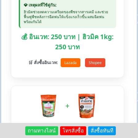
💎 เหตุผลที่ใช้คู่กัน:
ฮิวมิคช่วยลดความเครียดของพืชจากสารเคมี และช่วย
ฟื้นฟูพืชหลังการฉีดพ่นให้แข็งแรงเร็วขึ้น ผสมฉีดพ่น
พร้อมกันได้
💰 อินเวท: 250 บาท | ฮิวมิค 1kg:
250 บาท
🛒 สั่งซื้ออินเวท:
Lazada
Shopee
+
💚 แม็กซ่า + ฮิวมิคFK - สร้างภูมิต้านทาน
ถามทางไลน์
โทรสั่งซื้อ
สั่งซื้อทันที