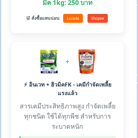
มิค 1kg: 250 บาท
🛒 สั่งซื้อแพนน่อน:
Lazada
Shopee
+
⚡ อินเวท + ฮิวมิคFK - เคมีกำจัดเพลี้ย
แรงแล้ว
สารเคมีประสิทธิภาพสูง กำจัดเพลี้ย
ทุกชนิด ใช้ได้ทุกพืช สำหรับการ
ระบาดหนัก