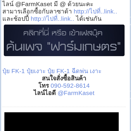
ไลน์ @FarmKaset มี @ ด้วยนะคะ
สามารเลือกซื้อกับลาซาด้า
http://ไปที่..link..
และช้อปปี้
http://ไปที่..link..
ได้เช่นกัน
ปุ๋ย FK-1
ปุ๋ยเงาะ
ปุ๋ย FK-1 ฉีดพ่น เงาะ
สนใจสั่งซื้อสินค้า
โทร
090-592-8614
ไลน์ไอดี
@FarmKaset