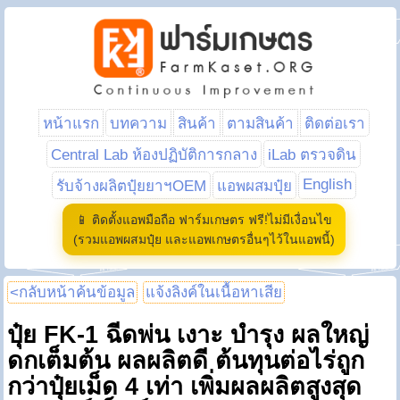
หน้าแรก
บทความ
สินค้า
ตามสินค้า
ติดต่อเรา
Central Lab ห้องปฏิบัติการกลาง
iLab ตรวจดิน
English
รับจ้างผลิตปุ๋ยยาฯOEM
แอพผสมปุ๋ย
📱 ติดตั้งแอพมือถือ ฟาร์มเกษตร ฟรี!ไม่มีเงื่อนไข
(รวมแอพผสมปุ๋ย และแอพเกษตรอื่นๆไว้ในแอพนี้)
<กลับหน้าค้นข้อมูล
แจ้งลิงค์ในเนื้อหาเสีย
ปุ๋ย FK-1 ฉีดพ่น เงาะ บำรุง ผลใหญ่
ดกเต็มต้น ผลผลิตดี ต้นทุนต่อไร่ถูก
กว่าปุ๋ยเม็ด 4 เท่า เพิ่มผลผลิตสูงสุด