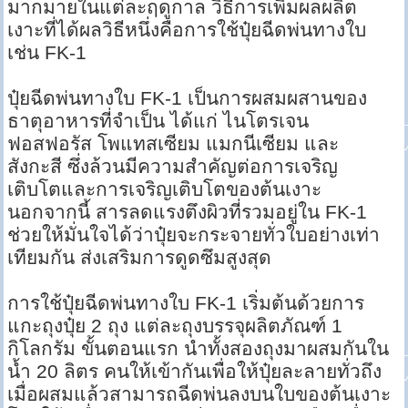
มากมายในแต่ละฤดูกาล วิธีการเพิ่มผลผลิต
เงาะที่ได้ผลวิธีหนึ่งคือการใช้ปุ๋ยฉีดพ่นทางใบ
เช่น FK-1
ปุ๋ยฉีดพ่นทางใบ FK-1 เป็นการผสมผสานของ
ธาตุอาหารที่จำเป็น ได้แก่ ไนโตรเจน
ฟอสฟอรัส โพแทสเซียม แมกนีเซียม และ
สังกะสี ซึ่งล้วนมีความสำคัญต่อการเจริญ
เติบโตและการเจริญเติบโตของต้นเงาะ
นอกจากนี้ สารลดแรงตึงผิวที่รวมอยู่ใน FK-1
ช่วยให้มั่นใจได้ว่าปุ๋ยจะกระจายทั่วใบอย่างเท่า
เทียมกัน ส่งเสริมการดูดซึมสูงสุด
การใช้ปุ๋ยฉีดพ่นทางใบ FK-1 เริ่มต้นด้วยการ
แกะถุงปุ๋ย 2 ถุง แต่ละถุงบรรจุผลิตภัณฑ์ 1
กิโลกรัม ขั้นตอนแรก นำทั้งสองถุงมาผสมกันใน
น้ำ 20 ลิตร คนให้เข้ากันเพื่อให้ปุ๋ยละลายทั่วถึง
เมื่อผสมแล้วสามารถฉีดพ่นลงบนใบของต้นเงาะ