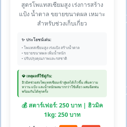
สูตรโพแทสเซียมสูง เร่งการสร้าง
แป้ง น้ำตาล ขยายขนาดผล เหมาะ
สำหรับช่วงเก็บเกี่ยว
✨ ประโยชน์เด่น:
• โพแทสเซียมสูง เร่งแป้ง สร้างน้ำตาล
• ขยายขนาดผล เพิ่มน้ำหนัก
• ปรับปรุงคุณภาพและรสชาติ
💎 เหตุผลที่ใช้คู่กัน:
ฮิวมิคช่วยส่งโพแทสเซียมเข้าสู่ผลได้เร็วขึ้น เพิ่มความ
หวาน แป้ง และน้ำหนักผลมากกว่าใช้เดี่ยว ผสมฉีดพ่น
พร้อมกันได้ทุกครั้ง
💰 สตาร์เฟอร์: 250 บาท | ฮิวมิค
1kg: 250 บาท