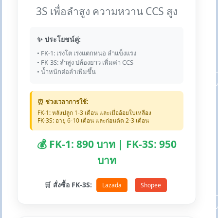
3S เพื่อลำสูง ความหวาน CCS สูง
✨ ประโยชน์คู่:
• FK-1: เร่งโต เร่งแตกหน่อ ลำแข็งแรง
• FK-3S: ลำสูง ปล้องยาว เพิ่มค่า CCS
• น้ำหนักต่อลำเพิ่มขึ้น
⏰ ช่วงเวลาการใช้:
FK-1: หลังปลูก 1-3 เดือน และเมื่ออ้อยใบเหลือง
FK-3S: อายุ 6-10 เดือน และก่อนตัด 2-3 เดือน
💰 FK-1: 890 บาท | FK-3S: 950
บาท
🛒 สั่งซื้อ FK-3S:
Lazada
Shopee