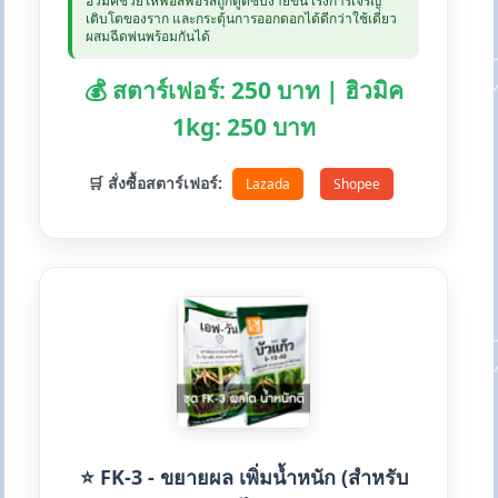
ฮิวมิคช่วยให้ฟอสฟอรัสถูกดูดซับง่ายขึ้น เร่งการเจริญ
เติบโตของราก และกระตุ้นการออกดอกได้ดีกว่าใช้เดี่ยว
ผสมฉีดพ่นพร้อมกันได้
💰 สตาร์เฟอร์: 250 บาท | ฮิวมิค
1kg: 250 บาท
🛒 สั่งซื้อสตาร์เฟอร์:
Lazada
Shopee
⭐ FK-3 - ขยายผล เพิ่มน้ำหนัก (สำหรับ