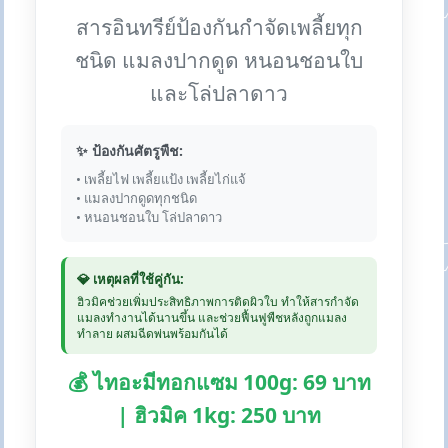
สารอินทรีย์ป้องกันกำจัดเพลี้ยทุก
ชนิด แมลงปากดูด หนอนชอนใบ
และโล่ปลาดาว
✨ ป้องกันศัตรูพืช:
• เพลี้ยไฟ เพลี้ยแป้ง เพลี้ยไก่แจ้
• แมลงปากดูดทุกชนิด
• หนอนชอนใบ โล่ปลาดาว
💎 เหตุผลที่ใช้คู่กัน:
ฮิวมิคช่วยเพิ่มประสิทธิภาพการติดผิวใบ ทำให้สารกำจัด
แมลงทำงานได้นานขึ้น และช่วยฟื้นฟูพืชหลังถูกแมลง
ทำลาย ผสมฉีดพ่นพร้อมกันได้
💰 ไทอะมีทอกแซม 100g: 69 บาท
| ฮิวมิค 1kg: 250 บาท