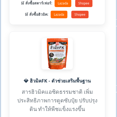
🛒 สั่งซื้อสตาร์เฟอร์:
Lazada
Shopee
🛒 สั่งซื้อฮิวมิค:
Lazada
Shopee
💎 ฮิวมิคFK - ตัวช่วยเสริมพื้นฐาน
สารฮิวมิคแอซิดธรรมชาติ เพิ่ม
ประสิทธิภาพการดูดซับปุ๋ย ปรับปรุง
ดิน ทำให้พืชแข็งแรงขึ้น