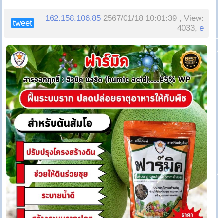
162.158.106.85
2567/01/18 10:01:39 , View:
tweet
4033,
e