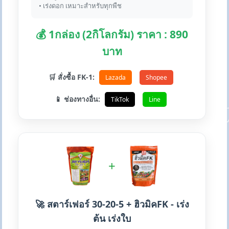
• เร่งดอก เหมาะสำหรับทุกพืช
💰 1กล่อง (2กิโลกรัม) ราคา : 890
บาท
🛒 สั่งซื้อ FK-1:
Lazada
Shopee
📱 ช่องทางอื่น:
TikTok
Line
+
🚀 สตาร์เฟอร์ 30-20-5 + ฮิวมิคFK - เร่ง
ต้น เร่งใบ