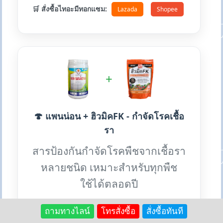
🛒 สั่งซื้อไทอะมีทอกแซม:
Lazada
Shopee
+
🍄 แพนน่อน + ฮิวมิคFK - กำจัดโรคเชื้อ
รา
สารป้องกันกำจัดโรคพืชจากเชื้อรา
หลายชนิด เหมาะสำหรับทุกพืช
ใช้ได้ตลอดปี
ถามทางไลน์
โทรสั่งซื้อ
สั่งซื้อทันที
✨ ป้องกันโรคพืช: