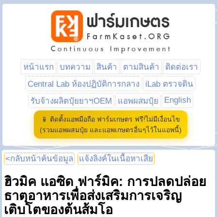
หน้าแรก
บทความ
สินค้า
ตามสินค้า
ติดต่อเรา
Central Lab ห้องปฏิบัติการกลาง
iLab ตรวจดิน
English
รับจ้างผลิตปุ๋ยยาฯOEM
แอพผสมปุ๋ย
📱 ติดตั้งแอพมือถือ ฟาร์มเกษตร ฟรี!ไม่มีเงื่อนไข
(รวมแอพผสมปุ๋ย และแอพเกษตรอื่นๆไว้ในแอพนี้)
<กลับหน้าค้นข้อมูล
แจ้งลิงค์ในเนื้อหาเสีย
ฮิวมิค แอซิด ฟาร์มิค: การปลดปล่อย
ธาตุอาหารเพื่อส่งเสริมการเจริญ
เติบโตของต้นส้มโอ