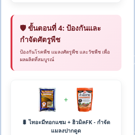
🛡️ ขั้นตอนที่ 4: ป้องกันและ
กำจัดศัตรูพืช
ป้องกันโรคพืช แมลงศัตรูพืช และวัชพืช เพื่อ
ผลผลิตที่สมบูรณ์
+
🐛 ไทอะมีทอกแซม + ฮิวมิคFK - กำจัด
แมลงปากดูด