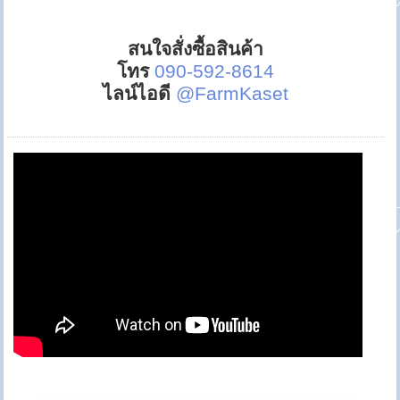
สนใจสั่งซื้อสินค้า
โทร
090-592-8614
ไลน์ไอดี
@FarmKaset