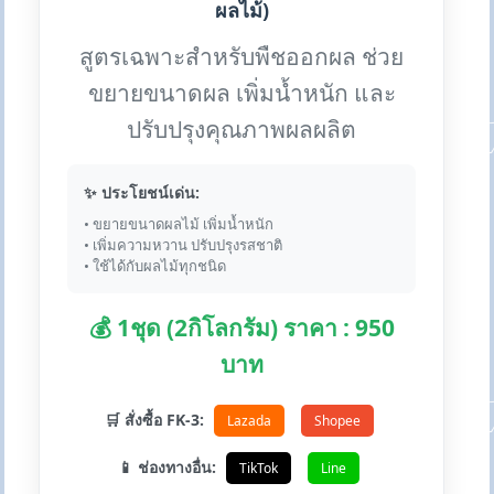
ผลไม้)
สูตรเฉพาะสำหรับพืชออกผล ช่วย
ขยายขนาดผล เพิ่มน้ำหนัก และ
ปรับปรุงคุณภาพผลผลิต
✨ ประโยชน์เด่น:
• ขยายขนาดผลไม้ เพิ่มน้ำหนัก
• เพิ่มความหวาน ปรับปรุงรสชาติ
• ใช้ได้กับผลไม้ทุกชนิด
💰 1ชุด (2กิโลกรัม) ราคา : 950
บาท
🛒 สั่งซื้อ FK-3:
Lazada
Shopee
📱 ช่องทางอื่น:
TikTok
Line