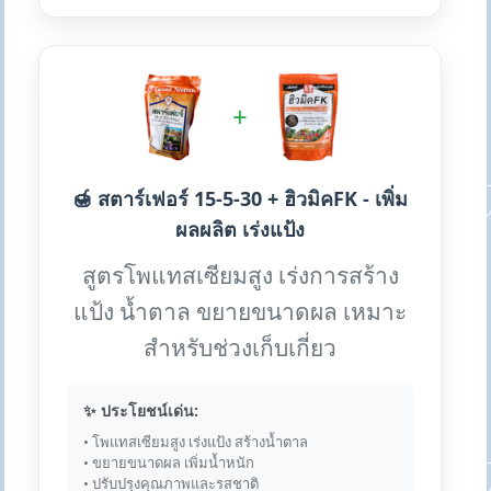
+
🍯 สตาร์เฟอร์ 15-5-30 + ฮิวมิคFK - เพิ่ม
ผลผลิต เร่งแป้ง
สูตรโพแทสเซียมสูง เร่งการสร้าง
แป้ง น้ำตาล ขยายขนาดผล เหมาะ
สำหรับช่วงเก็บเกี่ยว
✨ ประโยชน์เด่น:
• โพแทสเซียมสูง เร่งแป้ง สร้างน้ำตาล
• ขยายขนาดผล เพิ่มน้ำหนัก
• ปรับปรุงคุณภาพและรสชาติ