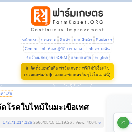
หน้าแรก
บทความ
สินค้า
ตามสินค้า
ติดต่อเรา
Central Lab ห้องปฏิบัติการกลาง
iLab ตรวจดิน
รับจ้างผลิตปุ๋ยยาฯOEM
แอพผสมปุ๋ย
English
📱 ติดตั้งแอพมือถือ ฟาร์มเกษตร ฟรี!ไม่มีเงื่อนไข
(รวมแอพผสมปุ๋ย และแอพเกษตรอื่นๆไว้ในแอพนี้)
้อหาเสีย
จัดโรคใบไหม้ในมะเขือเทศ
🌱
แ
172.71.214.126
2566/05/15 11:19:26 , View: 4004,
e