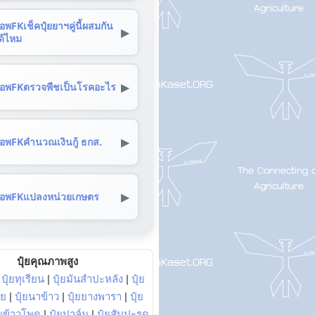
อพFKเช็คปุ๋ยยาฯคู่นี้ผสมกัน
▶
ด้ไหม
▶
อพFKตรวจพืชเป็นโรคอะไร
▶
อพFKคำนวณเงินกู้ ธกส.
▶
อพFKแปลงหน่วยเกษตร
ปุ๋ยคุณภาพสูง
|
ปุ๋ยทุเรียน
|
ปุ๋ยมันสำปะหลัง
|
ปุ๋ย
อย
|
ปุ๋ยนาข้าว
|
ปุ๋ยยางพารา
|
ปุ๋ย
๋ยข้าวโพด
|
ปุ๋ยปาล์ม
|
ปุ๋ยสับปะรด