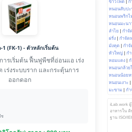
ข้าวโพด
|
ก
หนอนสับปะ
หนอนพริกไ
หนอนมะนา
ลำไย
|
กำจัด
ฝรั่ง
|
กำจัด
มังคุด
|
กำจั
1 (FK-1) - ตัวหลักเริ่มต้น
หัวใหญ่
|
กำ
รเริ่มต้น ฟื้นฟูพืชที่อ่อนแอ เร่ง
หอมแดง
|
ก
หนอนกล้วยไ
ต เร่งระบบราก และกระตุ้นการ
หนอนน้อยห
ออกดอก
หนอนเงาะ
|
มะขาม
|
กำ
iLab.work ผู
อาหารใน ดิน
ืช
ฐาน ISO/IE