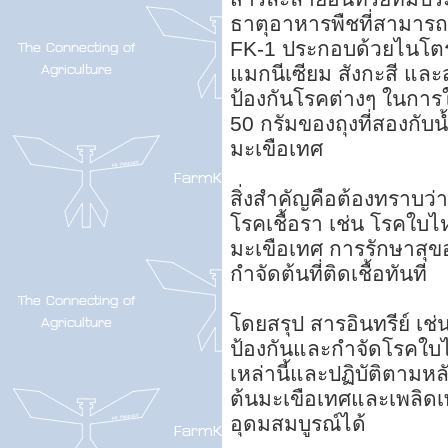
ธาตุอาหารพืชที่สามารถป
FK-1 ประกอบด้วยไนโต
แมกนีเซียม สังกะสี และ
ป้องกันโรคต่างๆ ในการ
50 กรัมของถุงที่สองกับน
มะเขือเทศ
สิ่งสำคัญคือต้องทราบว่
โรคเชื้อรา เช่น โรคใบไห
มะเขือเทศ การรักษาสุขอ
กำจัดต้นที่ติดเชื้อทันที
โดยสรุป สารอินทรีย์ เช
ป้องกันและกำจัดโรคใบไห
เหล่านี้และปฏิบัติตามห
ต้นมะเขือเทศและเพลิดเพ
อุดมสมบูรณ์ได้