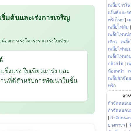
เพลี้ยข้าวโ
แป้งสับปะร
 เริ่มต้นและเร่งการเจริญ
พริกไทย
|
เ
เพลี้ยไฟส้ม
เพลี้ยไฟหน่อ
ือต้องการเร่งโต เร่งราก เร่งใบเขียว
เขียว
|
เพลี้
เพลี้ยไฟหอม
เพลี้ยไฟหอ
ี้
กล้วยไม้
|
เพ
กแข็งแรง ใบเขียวแกร่ง และ
น้อยหน่า
|
เ
เพลี้ยจักจั่น
นฐานที่ดีสำหรับการพัฒนาในขั้น
พริก
สารช
กำจัดหนอนศ
กำจัดหนอนม
|
กำจัดหนอ
ยางพารา
|
ก