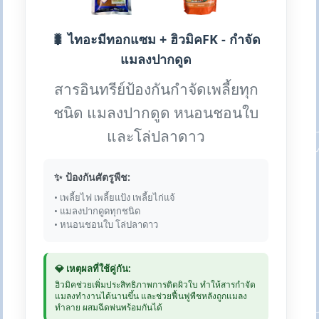
🐛 ไทอะมีทอกแซม + ฮิวมิคFK - กำจัด
แมลงปากดูด
สารอินทรีย์ป้องกันกำจัดเพลี้ยทุก
ชนิด แมลงปากดูด หนอนชอนใบ
และโล่ปลาดาว
✨ ป้องกันศัตรูพืช:
• เพลี้ยไฟ เพลี้ยแป้ง เพลี้ยไก่แจ้
• แมลงปากดูดทุกชนิด
• หนอนชอนใบ โล่ปลาดาว
💎 เหตุผลที่ใช้คู่กัน:
ฮิวมิคช่วยเพิ่มประสิทธิภาพการติดผิวใบ ทำให้สารกำจัด
แมลงทำงานได้นานขึ้น และช่วยฟื้นฟูพืชหลังถูกแมลง
ทำลาย ผสมฉีดพ่นพร้อมกันได้