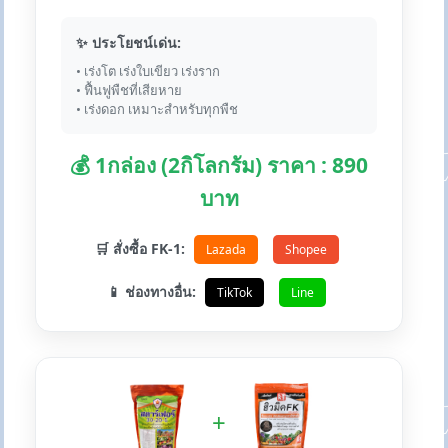
✨ ประโยชน์เด่น:
• เร่งโต เร่งใบเขียว เร่งราก
• ฟื้นฟูพืชที่เสียหาย
• เร่งดอก เหมาะสำหรับทุกพืช
💰 1กล่อง (2กิโลกรัม) ราคา : 890
บาท
🛒 สั่งซื้อ FK-1:
Lazada
Shopee
📱 ช่องทางอื่น:
TikTok
Line
+