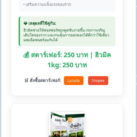
• เสริมความแข็งแรงของราก
💎 เหตุผลที่ใช้คู่กัน:
ฮิวมิคช่วยให้ฟอสฟอรัสถูกดูดซับง่ายขึ้น เร่งการเจริญ
เติบโตของราก และกระตุ้นการออกดอกได้ดีกว่าใช้เดี่ยว
ผสมฉีดพ่นพร้อมกันได้
💰 สตาร์เฟอร์: 250 บาท | ฮิวมิค
1kg: 250 บาท
🛒 สั่งซื้อสตาร์เฟอร์:
Lazada
Shopee