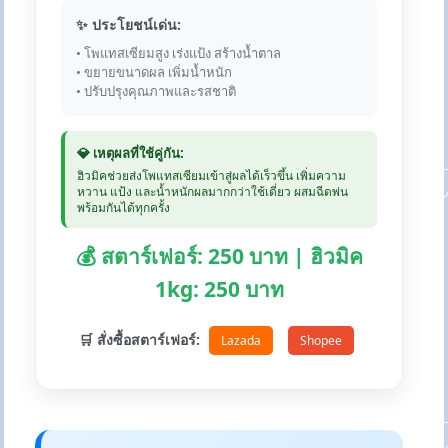
✨ ประโยชน์เด่น:
• โพแทสเซียมสูง เร่งแป้ง สร้างน้ำตาล
• ขยายขนาดผล เพิ่มน้ำหนัก
• ปรับปรุงคุณภาพและรสชาติ
💎 เหตุผลที่ใช้คู่กัน:
ฮิวมิคช่วยส่งโพแทสเซียมเข้าสู่ผลได้เร็วขึ้น เพิ่มความ
หวาน แป้ง และน้ำหนักผลมากกว่าใช้เดี่ยว ผสมฉีดพ่น
พร้อมกันได้ทุกครั้ง
💰 สตาร์เฟอร์: 250 บาท | ฮิวมิค
1kg: 250 บาท
🛒 สั่งซื้อสตาร์เฟอร์:
Lazada
Shopee