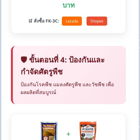
บาท
🛒 สั่งซื้อ FK-3C:
Lazada
Shopee
🛡️ ขั้นตอนที่ 4: ป้องกันและ
กำจัดศัตรูพืช
ป้องกันโรคพืช แมลงศัตรูพืช และวัชพืช เพื่อ
ผลผลิตที่สมบูรณ์
+