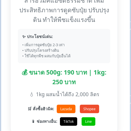
สารฮิวมิคแอซิดธรรมชาติ เพิ่ม
ประสิทธิภาพการดูดซับปุ๋ย ปรับปรุง
ดิน ทำให้พืชแข็งแรงขึ้น
✨ ประโยชน์เด่น:
• เพิ่มการดูดซับปุ๋ย 2-3 เท่า
• ปรับปรุงโครงสร้างดิน
• ใช้ได้ทุกพืช ผสมกับปุ๋ยอื่นได้
💰 ขนาด 500g: 190 บาท | 1kg:
250 บาท
💧 1kg ผสมน้ำได้ถึง 2,000 ลิตร
🛒 สั่งซื้อฮิวมิค:
Lazada
Shopee
📱 ช่องทางอื่น:
TikTok
Line