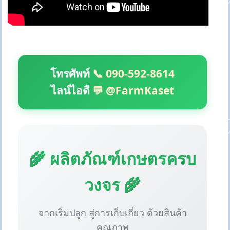
โทรศัพท์
📞 090-592-8614
ไลน์ไอดี
💬 @FarmKaset
🌾 ผลิตภัณฑ์เกษตรครบ
วงจร 🌾
จากเริ่มปลูก สู่การเก็บเกี่ยว ด้วยสินค้า
คุณภาพ