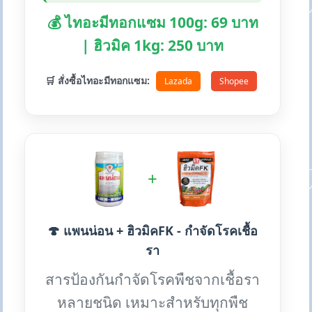
💰 ไทอะมีทอกแซม 100g: 69 บาท
| ฮิวมิค 1kg: 250 บาท
🛒 สั่งซื้อไทอะมีทอกแซม:
Lazada
Shopee
+
🍄 แพนน่อน + ฮิวมิคFK - กำจัดโรคเชื้อ
รา
สารป้องกันกำจัดโรคพืชจากเชื้อรา
หลายชนิด เหมาะสำหรับทุกพืช