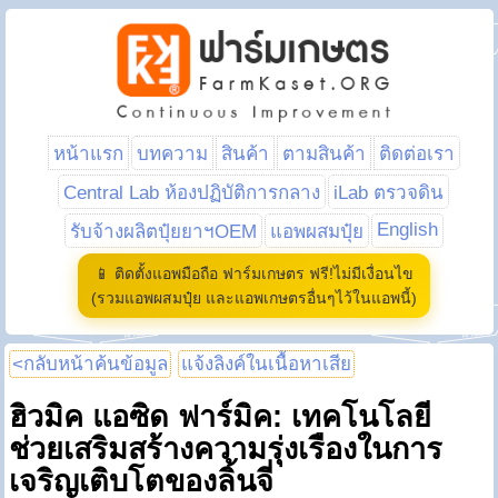
หน้าแรก
บทความ
สินค้า
ตามสินค้า
ติดต่อเรา
Central Lab ห้องปฏิบัติการกลาง
iLab ตรวจดิน
English
รับจ้างผลิตปุ๋ยยาฯOEM
แอพผสมปุ๋ย
📱 ติดตั้งแอพมือถือ ฟาร์มเกษตร ฟรี!ไม่มีเงื่อนไข
(รวมแอพผสมปุ๋ย และแอพเกษตรอื่นๆไว้ในแอพนี้)
<กลับหน้าค้นข้อมูล
แจ้งลิงค์ในเนื้อหาเสีย
ฮิวมิค แอซิด ฟาร์มิค: เทคโนโลยี
ช่วยเสริมสร้างความรุ่งเรืองในการ
เจริญเติบโตของลิ้นจี่