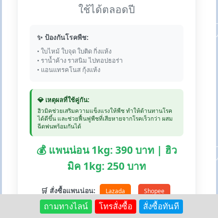
ใช้ได้ตลอดปี
✨ ป้องกันโรคพืช:
• ใบไหม้ ใบจุด ใบติด กิ่งแห้ง
• ราน้ำค้าง ราสนิม ไปทอปธอร่า
• แอนแทรคโนส กุ้งแห้ง
💎 เหตุผลที่ใช้คู่กัน:
ฮิวมิคช่วยเสริมความแข็งแรงให้พืช ทำให้ต้านทานโรค
ได้ดีขึ้น และช่วยฟื้นฟูพืชที่เสียหายจากโรคเร็วกว่า ผสม
ฉีดพ่นพร้อมกันได้
💰 แพนน่อน 1kg: 390 บาท | ฮิว
มิค 1kg: 250 บาท
🛒 สั่งซื้อแพนน่อน:
Lazada
Shopee
ถามทางไลน์
โทรสั่งซื้อ
สั่งซื้อทันที