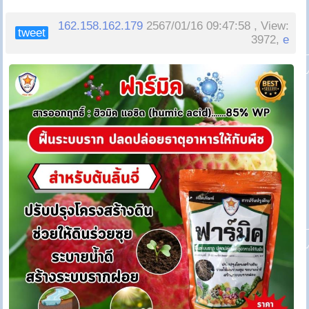
162.158.162.179
2567/01/16 09:47:58 , View:
tweet
3972,
e