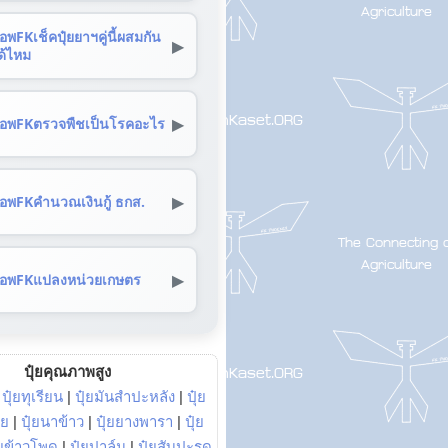
อพFKเช็คปุ๋ยยาฯคู่นี้ผสมกัน
▶
ด้ไหม
▶
อพFKตรวจพืชเป็นโรคอะไร
▶
อพFKคำนวณเงินกู้ ธกส.
▶
อพFKแปลงหน่วยเกษตร
ปุ๋ยคุณภาพสูง
|
ปุ๋ยทุเรียน
|
ปุ๋ยมันสำปะหลัง
|
ปุ๋ย
อย
|
ปุ๋ยนาข้าว
|
ปุ๋ยยางพารา
|
ปุ๋ย
๋ยข้าวโพด
|
ปุ๋ยปาล์ม
|
ปุ๋ยสับปะรด