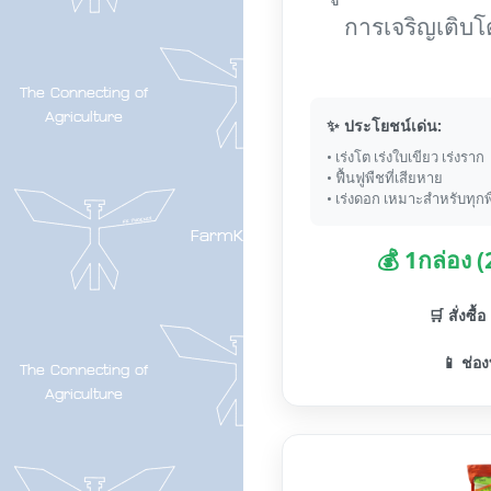
การเจริญเติบโ
✨ ประโยชน์เด่น:
• เร่งโต เร่งใบเขียว เร่งราก
• ฟื้นฟูพืชที่เสียหาย
• เร่งดอก เหมาะสำหรับทุกพ
💰 1กล่อง 
🛒 สั่งซื้
📱 ช่อง