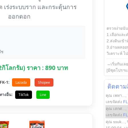
ต เร่งระบบราก และกระตุ้นการ
ออกดอก
ตรวจง่ายนั
1.เลือกและ
2.ส่งดินเข้า
3.อ่านผลออน
ืช
วิเคราะห์ ไปต
→เริ่มกันเล
(2กิโลกรัม) ราคา : 890 บาท
[มีชุดโปรฯแ
อ FK-1:
Lazada
Shopee
ติดตามสิ
ทางอื่น:
TikTok
Line
คุณ เพทา...
,
เลขจัดส่ง
F
คุณ เสกศ...
,
เลขจัดส่ง
F
คุณ ssuk...
,
15:00:04
, เ