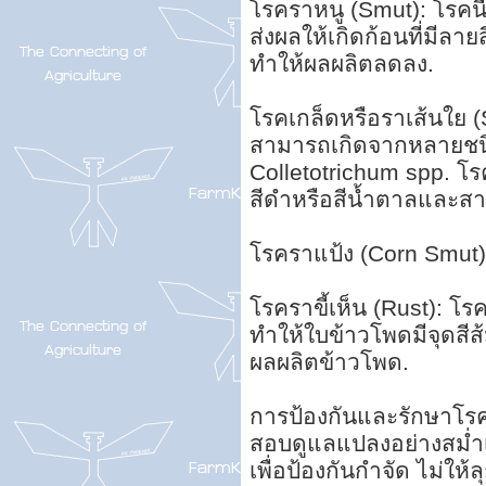
โรคราหนู (Smut): โรคนี
ส่งผลให้เกิดก้อนที่มีล
ทำให้ผลผลิตลดลง.
โรคเกล็ดหรือราเส้นใย (
สามารถเกิดจากหลายชนิด
Colletotrichum spp. โร
สีดำหรือสีน้ำตาลและส
โรคราแป้ง (Corn Smut):
โรคราขี้เห็น (Rust): โร
ทำให้ใบข้าวโพดมีจุดสี
ผลผลิตข้าวโพด.
การป้องกันและรักษาโร
สอบดูแลแปลงอย่างสม่ำเ
เพื่อป้องกันกำจัด ไม่ใ