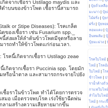
้เกิดจากเชื้อรา Ustilago maydis และ
|
ปุ๋ยถั่วเหลือ
ายสีดำบนของข้าวโพด เชื้อรานี้สามารถ
มะนาว
|
ปุ๋ย
ไม้ฝรั่ง
|
ปุ๋ย
ฝรั่ง
|
ปุ๋ยหอ
Stalk or Stipe Diseases): โรคเกล็ด
หอมแดง
|
ป
ของเชื้อรา เช่น Fusarium spp._
อินทผลัม
|
ป
คนี้ส่งผลให้ลำต้นข้าวโพดมีจุดหรือลาย
ปุ๋ยมะม่วง
|
ามารถทำให้ข้าวโพดแก่ก่อนเวลา.
 โรคนี้เกิดจากเชื้อรา Ustilago zeae
โรคใบไหม้
ไหม้
|
โรคอ้
คนี้เกิดจากเชื้อรา Puccinia spp. โดยมัก
ใบไหม้
|
โร
ส้มหรือน้ำตาล และสามารถกระจายไปยัง
ข้าวโพด
|
ป
ราน้ำค้างถั่
กาแฟใบไหม
คเชื้อราในข้าวโพด ทำได้โดยการตรวจ
ลำไยใบไหม้
สมอ เมื่อตรวจพบโรค เร่งใช้ยาฉีดพ่น
ไหม้
|
กระเจ
ห้ลุกลามสร้างความเสียหายมากขึ้น
|
มันฝรั่งใบใ