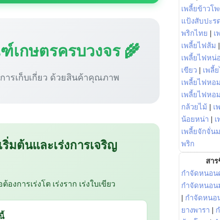
เพลี้ยข้าวโ
แป้งสับปะร
พริกไทย
|
เ
ณฑ์เกษตรครบวงจร 🌾
เพลี้ยไฟส้ม
เพลี้ยไฟหน่อ
เขียว
|
เพลี้
ู่การเก็บเกี่ยว ด้วยสินค้าคุณภาพ
เพลี้ยไฟหอม
เพลี้ยไฟหอ
กล้วยไม้
|
เพ
น้อยหน่า
|
เ
เพลี้ยจักจั่น
 เริ่มต้นและเร่งการเจริญ
พริก
สารช
กำจัดหนอนศ
ือต้องการเร่งโต เร่งราก เร่งใบเขียว
กำจัดหนอนม
|
กำจัดหนอ
ยางพารา
|
ก
ี้