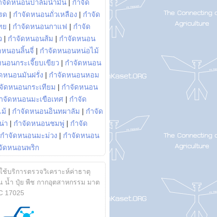
ำจัดหนอนปาล์มน้ำมัน
|
กำจัด
รด
|
กำจัดหนอนถั่วเหลือง
|
กำจัด
ทย
|
กำจัดหนอนกาแฟ
|
กำจัด
ว
|
กำจัดหนอนส้ม
|
กำจัดหนอน
หนอนลิ้นจี่
|
กำจัดหนอนหน่อไม้
หนอนกระเจี๊ยบเขียว
|
กำจัดหนอน
ดหนอนมันฝรั่ง
|
กำจัดหนอนหอม
จัดหนอนกระเทียม
|
กำจัดหนอน
ำจัดหนอนมะเขือเทศ
|
กำจัด
ม้
|
กำจัดหนอนอินทผาลัม
|
กำจัด
น่า
|
กำจัดหนอนชมพู่
|
กำจัด
กำจัดหนอนมะม่วง
|
กำจัดหนอน
จัดหนอนพริก
้ใช้บริการตรวจวิเคราะห์ค่าธาตุ
 น้ำ ปุ๋ย พืช กากอุตสาหกรรม มาต
C 17025