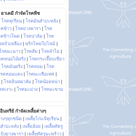
ยาเคมี กำจัดโรคพืช
|
โรคทุเรียน
|
โรคมันสำปะหลัง
|
รคข้าว
|
โรคยางพารา
|
โรค
รคข้าวโพด
|
โรคปาล์ม
|
โรค
รคถั่วเหลือง
|
พริกไทยใบไหม้
|
โรคมะนาว
|
โรคส้ม
|
โรคลำไย
|
คหน่อไม้ฝรั่ง
|
โรคกระเจี๊ยบเขียว
|
โรคมันฝรั่ง
|
โรคหอม
|
โรค
โรคหอมแดง
|
โรคมะเขือเทศ
|
|
โรคอินทผาลัม
|
โรคน้อยหน่า
|
รคเงาะ
|
โรคมะม่วง
|
โรคมะขาม
อินทรีย์ กำจัดเพลี้ยต่างๆ
่างๆทุกชนิด
|
เพลี้ยไก่แจ้ทุเรียน
|
ันสำปะหลัง
|
เพลี้ยอ้อย
|
เพลี้ยศัตรู
ยแป้งยางพารา
|
เพลี้ยศัตรูมะพร้าว
|