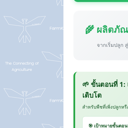
🌾 ผลิตภั
จากเริ่มปลูก ส
🌱 ขั้นตอนที่ 1:
เติบโต
สำหรับพืชที่เพิ่งปลูกหร
🎯 เป้าหมายขั้นตอนน