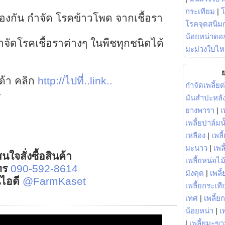
กระเทียม
|
ป้องกัน กำจัด โรคข้าวโพด จากเชื้อรา
โรคจุดสนิมก
น้อยหน่าดอก
ัดโรคเชื้อราต่างๆ ในพืชทุกชนิดได้
มะม่วงใบไห
ย
าด้า คลิก
http://ไปที่..link..
กำจัดเพลี้ยต
4
มันสำปะหลั
ยางพารา
|
เ
เพลี้ยปาล์มน
เหลือง
|
เพลี
มะนาว
|
เพล
นใจสั่งซื้อสินค้า
เพลี้ยหน่อไม้
ทร
090-592-8614
มังคุด
|
เพลี้
์ไอดี
@FarmKaset
เพลี้ยกระเที
เทศ
|
เพลี้ย
น้อยหน่า
|
เ
|
เพลี้ยมะข