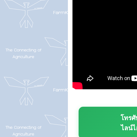
โทรศั
ไลน์ไ