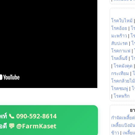
โรคใบไหม้
โรคอ้อย
|
โ
มะพร้าว
|
โ
สับปะรด
|
โ
โรคกาแฟ
|
โรคลิ้นจี่
|
โร
|
โรคมังคุด
กระเทียม
|
โรคกล้วยไม้
โรคชมพู่
|
โ
|
โรคพริก
ยา
พท์
📞 090-592-8614
กำจัดเพลี้ยต
อดี
💬 @FarmKaset
เพลี้ยแป้งม
ข้าว
|
เพลี้