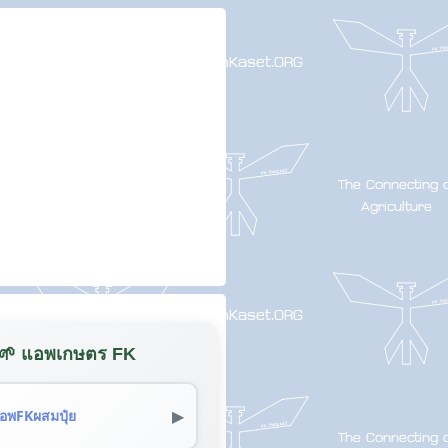
🌱 แอพเกษตร FK
▶
อพFKผสมปุ๋ย