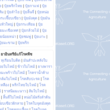
ง
|
ปุ๋ยพริกไทย
|
ปุ๋ยกาแฟ
|
ปุ๋ย
ส้ม
|
ปุ๋ยลำไย
|
ปุ๋ยลิ้นจี่
|
ปุ๋ยหน่อ
กระเจี๊ยบเขียว
|
ปุ๋ยมังคุด
|
ปุ๋ยมัน
มหัวใหญ่
|
ปุ๋ยกระเทียม
|
ปุ๋ย
ุ๋ยมะเขือเทศ
|
ปุ๋ยกล้วยไม้
|
ปุ๋ย
ุ๋ยน้อยหน่า
|
ปุ๋ยชมพู่
|
ปุ๋ยเงาะ
|
ปุ๋ยมะขาม
|
ปุ๋ยพริก
ยาอินทรีย์แก้โรคพืช
|
ทุเรียนใบติด
|
มันสำปะหลังใบ
อยใบไหม้
|
ข้าวใบไหม้
|
ยางพารา
คมะพร้าวใบไหม้
|
โรคราน้ำค้าง
าล์มใบไหม้
|
โรคสับปะรด
|
โรค
วเหลือง
|
พริกไทยใบไหม้
|
โรค
้
|
ราสนิมมะนาว
|
ส้มใบไหม้
|
|
ลิ้นจี่ใบไหม้
|
หน่อไม้ฝรั่งลำต้น
ี๊ยบเขียวฝักลาย
|
โรคใบจุดมังคุด
หม้
|
โรคหอมเลื้อย
|
โรคใบจุด