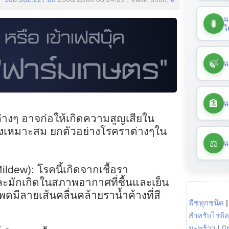
แ
🐛
ไ
🍃
แ
🏦
แ
่างๆ อาจก่อให้เกิดความสูญเสียใน
างเหมาะสม ยกตัวอย่างโรคราต่างๆใน
⚖️
แ
ldew): โรคนี้เกิดจากเชื้อรา
มักเกิดในสภาพอากาศที่ชื้นและเย็น
โพดมีลายเส้นคลื่นคล้ายราน้ำค้างที่สี
พืชทุกชนิด
สำหรับไร่อ้
มะพร้าว
|
ปุ