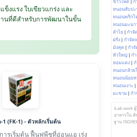
ข้าวโพด
|
ก
กแข็งแรง ใบเขียวแกร่ง และ
หนอนสับปะ
หนอนพริกไ
นฐานที่ดีสำหรับการพัฒนาในขั้น
หนอนมะนา
ลำไย
|
กำจัด
ฝรั่ง
|
กำจัด
มังคุด
|
กำจั
หัวใหญ่
|
กำ
หอมแดง
|
ก
หนอนกล้วยไ
หนอนน้อยห
หนอนเงาะ
|
มะขาม
|
กำ
iLab.work ผู
อาหารใน ดิน
1 (FK-1) - ตัวหลักเริ่มต้น
ฐาน ISO/IE
รเริ่มต้น ฟื้นฟูพืชที่อ่อนแอ เร่ง