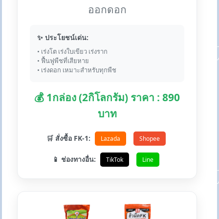
ออกดอก
✨ ประโยชน์เด่น:
• เร่งโต เร่งใบเขียว เร่งราก
• ฟื้นฟูพืชที่เสียหาย
• เร่งดอก เหมาะสำหรับทุกพืช
💰 1กล่อง (2กิโลกรัม) ราคา : 890
บาท
🛒 สั่งซื้อ FK-1:
Lazada
Shopee
📱 ช่องทางอื่น:
TikTok
Line