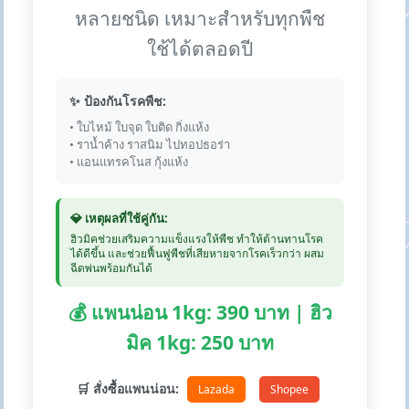
หลายชนิด เหมาะสำหรับทุกพืช
ใช้ได้ตลอดปี
✨ ป้องกันโรคพืช:
• ใบไหม้ ใบจุด ใบติด กิ่งแห้ง
• ราน้ำค้าง ราสนิม ไปทอปธอร่า
• แอนแทรคโนส กุ้งแห้ง
💎 เหตุผลที่ใช้คู่กัน:
ฮิวมิคช่วยเสริมความแข็งแรงให้พืช ทำให้ต้านทานโรค
ได้ดีขึ้น และช่วยฟื้นฟูพืชที่เสียหายจากโรคเร็วกว่า ผสม
ฉีดพ่นพร้อมกันได้
💰 แพนน่อน 1kg: 390 บาท | ฮิว
มิค 1kg: 250 บาท
🛒 สั่งซื้อแพนน่อน:
Lazada
Shopee