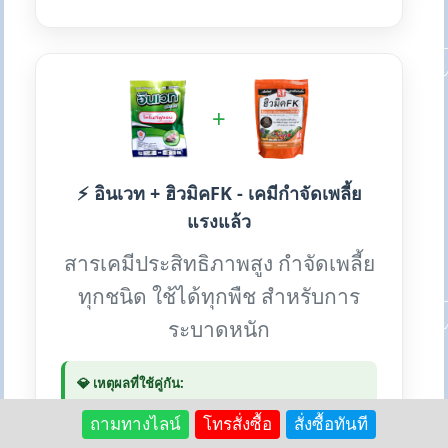
+
⚡ อินเวท + ฮิวมิคFK - เคมีกำจัดเพลี้ย
แรงแล้ว
สารเคมีประสิทธิภาพสูง กำจัดเพลี้ย
ทุกชนิด ใช้ได้ทุกพืช สำหรับการ
ระบาดหนัก
💎 เหตุผลที่ใช้คู่กัน:
ฮิวมิคช่วยลดความเครียดของพืชจากสารเคมี และช่วย
ฟื้นฟูพืชหลังการฉีดพ่นให้แข็งแรงเร็วขึ้น ผสมฉีดพ่น
ถามทางไลน์
โทรสั่งซื้อ
สั่งซื้อทันที
พร้อมกันได้