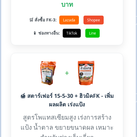
บาท
🛒 สั่งซื้อ FK-3:
Lazada
Shopee
📱 ช่องทางอื่น:
TikTok
Line
+
🍯 สตาร์เฟอร์ 15-5-30 + ฮิวมิคFK - เพิ่ม
ผลผลิต เร่งแป้ง
สูตรโพแทสเซียมสูง เร่งการสร้าง
แป้ง น้ำตาล ขยายขนาดผล เหมาะ