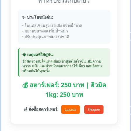
สำหรับช่วงเก็บเกี่ยว
✨ ประโยชน์เด่น:
• โพแทสเซียมสูง เร่งแป้ง สร้างน้ำตาล
• ขยายขนาดผล เพิ่มน้ำหนัก
• ปรับปรุงคุณภาพและรสชาติ
💎 เหตุผลที่ใช้คู่กัน:
ฮิวมิคช่วยส่งโพแทสเซียมเข้าสู่ผลได้เร็วขึ้น เพิ่มความ
หวาน แป้ง และน้ำหนักผลมากกว่าใช้เดี่ยว ผสมฉีดพ่น
พร้อมกันได้ทุกครั้ง
💰 สตาร์เฟอร์: 250 บาท | ฮิวมิค
1kg: 250 บาท
🛒 สั่งซื้อสตาร์เฟอร์:
Lazada
Shopee