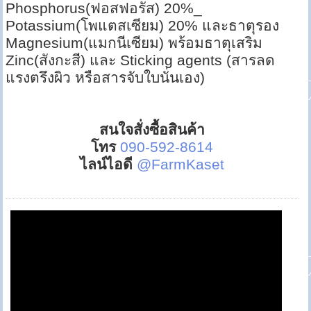
Phosphorus(ฟอสฟอรัส) 20%_
Potassium(โพแตสเซียม) 20% และธาตุรอง
Magnesium(แมกนีเซียม) พร้อมธาตุเสริม
Zinc(สังกะสี) และ Sticking ‎agents (สารลด
แรงตรึงผิว หรือสารจับใบนั่นเอง)
สนใจสั่งซื้อสินค้า
โทร
090-592-8614
ไลน์ไอดี
@FarmKaset