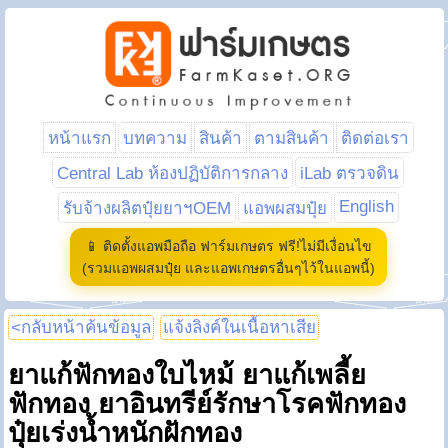
หน้าแรก
บทความ
สินค้า
ตามสินค้า
ติดต่อเรา
Central Lab ห้องปฏิบัติการกลาง
iLab ตรวจดิน
English
รับจ้างผลิตปุ๋ยยาฯOEM
แอพผสมปุ๋ย
📱 ติดตั้งแอพมือถือ ฟาร์มเกษตร ฟรี!ไม่มีเงื่อนไข
(รวมแอพผสมปุ๋ย และแอพเกษตรอื่นๆไว้ในแอพนี้)
<กลับหน้าค้นข้อมูล
แจ้งลิงค์ในเนื้อหาเสีย
ยาแก้ฟักทองใบไหม้ ยาแก้เพลี้ย
ฟักทอง ยาอินทรีย์รักษาโรคฟักทอง
ปุ๋ยเร่งน้ำหนักฝักทอง