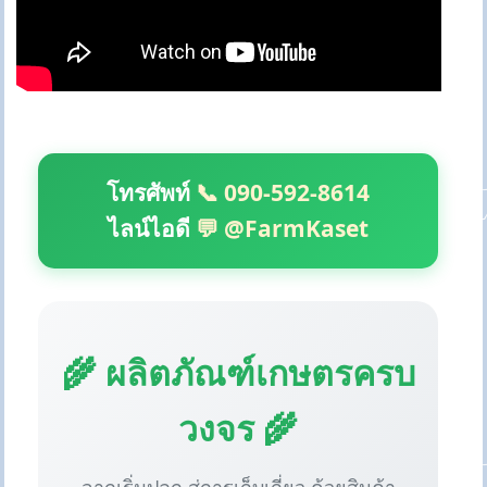
โทรศัพท์
📞 090-592-8614
ไลน์ไอดี
💬 @FarmKaset
🌾 ผลิตภัณฑ์เกษตรครบ
วงจร 🌾