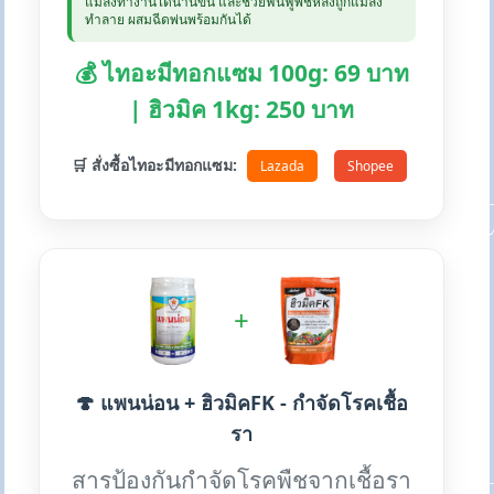
แมลงทำงานได้นานขึ้น และช่วยฟื้นฟูพืชหลังถูกแมลง
ทำลาย ผสมฉีดพ่นพร้อมกันได้
💰 ไทอะมีทอกแซม 100g: 69 บาท
| ฮิวมิค 1kg: 250 บาท
🛒 สั่งซื้อไทอะมีทอกแซม:
Lazada
Shopee
+
🍄 แพนน่อน + ฮิวมิคFK - กำจัดโรคเชื้อ
รา
สารป้องกันกำจัดโรคพืชจากเชื้อรา