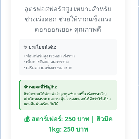
สูตรฟอสฟอรัสสูง เหมาะสำหรับ
ช่วงเร่งดอก ช่วยให้รากแข็งแรง
ดอกออกเยอะ คุณภาพดี
✨ ประโยชน์เด่น:
• ฟอสฟอรัสสูง เร่งดอก เร่งราก
• เพิ่มการติดผล ลดการร่วง
• เสริมความแข็งแรงของราก
💎 เหตุผลที่ใช้คู่กัน:
ฮิวมิคช่วยให้ฟอสฟอรัสถูกดูดซับง่ายขึ้น เร่งการเจริญ
เติบโตของราก และกระตุ้นการออกดอกได้ดีกว่าใช้เดี่ยว
ผสมฉีดพ่นพร้อมกันได้
💰 สตาร์เฟอร์: 250 บาท | ฮิวมิค
1kg: 250 บาท