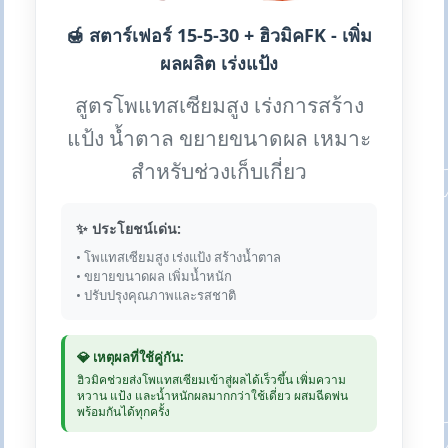
🍯 สตาร์เฟอร์ 15-5-30 + ฮิวมิคFK - เพิ่ม
ผลผลิต เร่งแป้ง
สูตรโพแทสเซียมสูง เร่งการสร้าง
แป้ง น้ำตาล ขยายขนาดผล เหมาะ
สำหรับช่วงเก็บเกี่ยว
✨ ประโยชน์เด่น:
• โพแทสเซียมสูง เร่งแป้ง สร้างน้ำตาล
• ขยายขนาดผล เพิ่มน้ำหนัก
• ปรับปรุงคุณภาพและรสชาติ
💎 เหตุผลที่ใช้คู่กัน:
ฮิวมิคช่วยส่งโพแทสเซียมเข้าสู่ผลได้เร็วขึ้น เพิ่มความ
หวาน แป้ง และน้ำหนักผลมากกว่าใช้เดี่ยว ผสมฉีดพ่น
พร้อมกันได้ทุกครั้ง