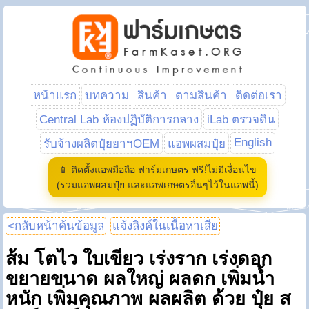
หน้าแรก
บทความ
สินค้า
ตามสินค้า
ติดต่อเรา
Central Lab ห้องปฏิบัติการกลาง
iLab ตรวจดิน
English
รับจ้างผลิตปุ๋ยยาฯOEM
แอพผสมปุ๋ย
📱 ติดตั้งแอพมือถือ ฟาร์มเกษตร ฟรี!ไม่มีเงื่อนไข
(รวมแอพผสมปุ๋ย และแอพเกษตรอื่นๆไว้ในแอพนี้)
<กลับหน้าค้นข้อมูล
แจ้งลิงค์ในเนื้อหาเสีย
ส้ม โตไว ใบเขียว เร่งราก เร่งดอก
ขยายขนาด ผลใหญ่ ผลดก เพิ่มน้ำ
หนัก เพิ่มคุณภาพ ผลผลิต ด้วย ปุ๋ย ส