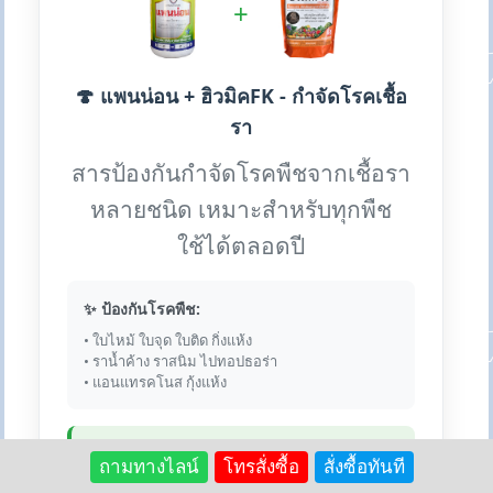
+
🍄 แพนน่อน + ฮิวมิคFK - กำจัดโรคเชื้อ
รา
สารป้องกันกำจัดโรคพืชจากเชื้อรา
หลายชนิด เหมาะสำหรับทุกพืช
ใช้ได้ตลอดปี
✨ ป้องกันโรคพืช:
• ใบไหม้ ใบจุด ใบติด กิ่งแห้ง
• ราน้ำค้าง ราสนิม ไปทอปธอร่า
• แอนแทรคโนส กุ้งแห้ง
💎 เหตุผลที่ใช้คู่กัน:
ถามทางไลน์
โทรสั่งซื้อ
สั่งซื้อทันที
ฮิวมิคช่วยเสริมความแข็งแรงให้พืช ทำให้ต้านทานโรค
ได้ดีขึ้น และช่วยฟื้นฟูพืชที่เสียหายจากโรคเร็วกว่า ผสม