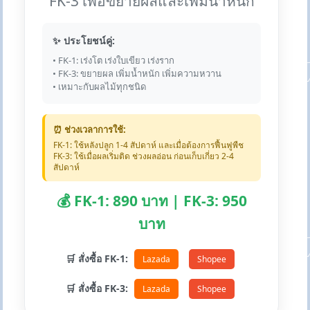
FK-3 เพื่อขยายผลและเพิ่มน้ำหนัก
✨ ประโยชน์คู่:
• FK-1: เร่งโต เร่งใบเขียว เร่งราก
• FK-3: ขยายผล เพิ่มน้ำหนัก เพิ่มความหวาน
• เหมาะกับผลไม้ทุกชนิด
⏰ ช่วงเวลาการใช้:
FK-1: ใช้หลังปลูก 1-4 สัปดาห์ และเมื่อต้องการฟื้นฟูพืช
FK-3: ใช้เมื่อผลเริ่มติด ช่วงผลอ่อน ก่อนเก็บเกี่ยว 2-4
สัปดาห์
💰 FK-1: 890 บาท | FK-3: 950
บาท
🛒 สั่งซื้อ FK-1:
Lazada
Shopee
🛒 สั่งซื้อ FK-3:
Lazada
Shopee