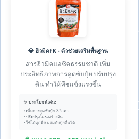
💎 ฮิวมิคFK - ตัวช่วยเสริมพื้นฐาน
สารฮิวมิคแอซิดธรรมชาติ เพิ่ม
ประสิทธิภาพการดูดซับปุ๋ย ปรับปรุง
ดิน ทำให้พืชแข็งแรงขึ้น
✨ ประโยชน์เด่น:
• เพิ่มการดูดซับปุ๋ย 2-3 เท่า
• ปรับปรุงโครงสร้างดิน
• ใช้ได้ทุกพืช ผสมกับปุ๋ยอื่นได้