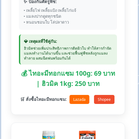
✨ ป้องกันศัตรูพืช:
• เพลี้ยไฟ เพลี้ยแป้ง เพลี้ยไก่แจ้
• แมลงปากดูดทุกชนิด
• หนอนชอนใบ โล่ปลาดาว
💎 เหตุผลที่ใช้คู่กัน:
ฮิวมิคช่วยเพิ่มประสิทธิภาพการติดผิวใบ ทำให้สารกำจัด
แมลงทำงานได้นานขึ้น และช่วยฟื้นฟูพืชหลังถูกแมลง
ทำลาย ผสมฉีดพ่นพร้อมกันได้
💰 ไทอะมีทอกแซม 100g: 69 บาท
| ฮิวมิค 1kg: 250 บาท
🛒 สั่งซื้อไทอะมีทอกแซม:
Lazada
Shopee