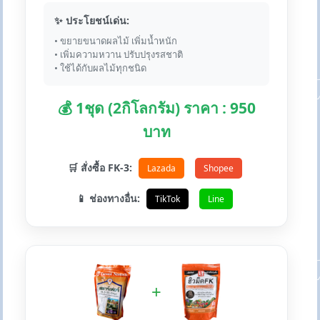
✨ ประโยชน์เด่น:
• ขยายขนาดผลไม้ เพิ่มน้ำหนัก
• เพิ่มความหวาน ปรับปรุงรสชาติ
• ใช้ได้กับผลไม้ทุกชนิด
💰 1ชุด (2กิโลกรัม) ราคา : 950
บาท
🛒 สั่งซื้อ FK-3:
Lazada
Shopee
📱 ช่องทางอื่น:
TikTok
Line
+