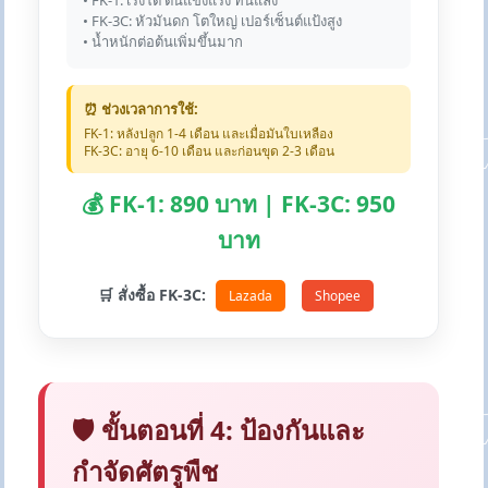
• FK-1: เร่งโต ต้นแข็งแรง ทนแล้ง
• FK-3C: หัวมันดก โตใหญ่ เปอร์เซ็นต์แป้งสูง
• น้ำหนักต่อต้นเพิ่มขึ้นมาก
⏰ ช่วงเวลาการใช้:
FK-1: หลังปลูก 1-4 เดือน และเมื่อมันใบเหลือง
FK-3C: อายุ 6-10 เดือน และก่อนขุด 2-3 เดือน
💰 FK-1: 890 บาท | FK-3C: 950
บาท
🛒 สั่งซื้อ FK-3C:
Lazada
Shopee
🛡️ ขั้นตอนที่ 4: ป้องกันและ
กำจัดศัตรูพืช