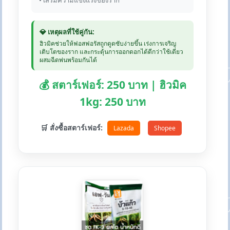
• เสริมความแข็งแรงของราก
💎 เหตุผลที่ใช้คู่กัน:
ฮิวมิคช่วยให้ฟอสฟอรัสถูกดูดซับง่ายขึ้น เร่งการเจริญ
เติบโตของราก และกระตุ้นการออกดอกได้ดีกว่าใช้เดี่ยว
ผสมฉีดพ่นพร้อมกันได้
💰 สตาร์เฟอร์: 250 บาท | ฮิวมิค
1kg: 250 บาท
🛒 สั่งซื้อสตาร์เฟอร์:
Lazada
Shopee