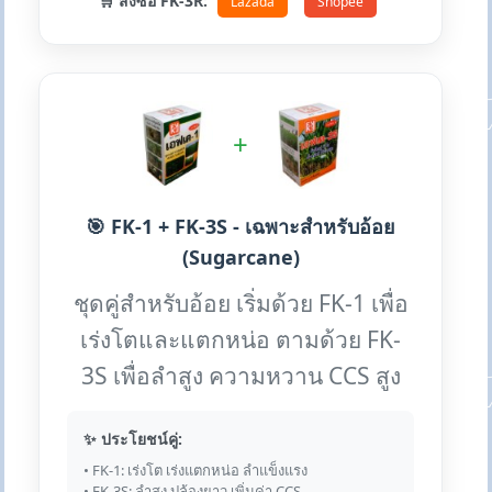
🛒 สั่งซื้อ FK-3R:
Lazada
Shopee
+
🎯 FK-1 + FK-3S - เฉพาะสำหรับอ้อย
(Sugarcane)
ชุดคู่สำหรับอ้อย เริ่มด้วย FK-1 เพื่อ
เร่งโตและแตกหน่อ ตามด้วย FK-
3S เพื่อลำสูง ความหวาน CCS สูง
✨ ประโยชน์คู่:
• FK-1: เร่งโต เร่งแตกหน่อ ลำแข็งแรง
• FK-3S: ลำสูง ปล้องยาว เพิ่มค่า CCS