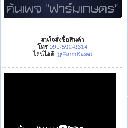
สนใจสั่งซื้อสินค้า
โทร
090-592-8614
ไลน์ไอดี
@FarmKaset