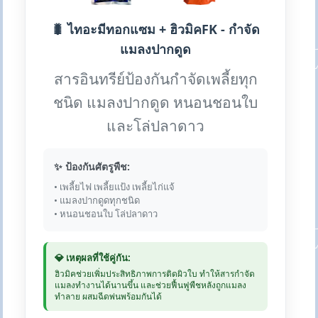
🐛 ไทอะมีทอกแซม + ฮิวมิคFK - กำจัด
แมลงปากดูด
สารอินทรีย์ป้องกันกำจัดเพลี้ยทุก
ชนิด แมลงปากดูด หนอนชอนใบ
และโล่ปลาดาว
✨ ป้องกันศัตรูพืช:
• เพลี้ยไฟ เพลี้ยแป้ง เพลี้ยไก่แจ้
• แมลงปากดูดทุกชนิด
• หนอนชอนใบ โล่ปลาดาว
💎 เหตุผลที่ใช้คู่กัน:
ฮิวมิคช่วยเพิ่มประสิทธิภาพการติดผิวใบ ทำให้สารกำจัด
แมลงทำงานได้นานขึ้น และช่วยฟื้นฟูพืชหลังถูกแมลง
ทำลาย ผสมฉีดพ่นพร้อมกันได้