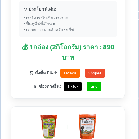
✨ ประโยชน์เด่น:
• เร่งโต เร่งใบเขียว เร่งราก
• ฟื้นฟูพืชที่เสียหาย
• เร่งดอก เหมาะสำหรับทุกพืช
💰 1กล่อง (2กิโลกรัม) ราคา : 890
บาท
🛒 สั่งซื้อ FK-1:
Lazada
Shopee
📱 ช่องทางอื่น:
TikTok
Line
+