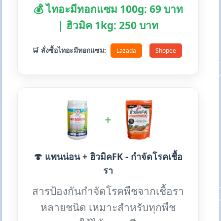
💰 ไทอะมีทอกแซม 100g: 69 บาท
| ฮิวมิค 1kg: 250 บาท
🛒 สั่งซื้อไทอะมีทอกแซม:
Lazada
Shopee
+
🍄 แพนน่อน + ฮิวมิคFK - กำจัดโรคเชื้อ
รา
สารป้องกันกำจัดโรคพืชจากเชื้อรา
หลายชนิด เหมาะสำหรับทุกพืช