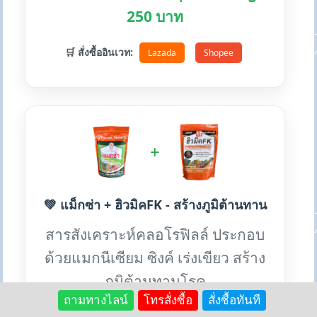
250 บาท
🛒 สั่งซื้ออินเวท:
Lazada
Shopee
+
💚 แม็กซ่า + ฮิวมิคFK - สร้างภูมิต้านทาน
สารสังเคราะห์คลอโรฟิลล์ ประกอบ
ด้วยแมกนีเซียม ซิงค์ เร่งเขียว สร้าง
ภูมิต้านทานโรค
ถามทางไลน์
โทรสั่งซื้อ
สั่งซื้อทันที