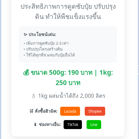
ประสิทธิภาพการดูดซับปุ๋ย ปรับปรุง
ดิน ทำให้พืชแข็งแรงขึ้น
✨ ประโยชน์เด่น:
• เพิ่มการดูดซับปุ๋ย 2-3 เท่า
• ปรับปรุงโครงสร้างดิน
• ใช้ได้ทุกพืช ผสมกับปุ๋ยอื่นได้
💰 ขนาด 500g: 190 บาท | 1kg:
250 บาท
💧 1kg ผสมน้ำได้ถึง 2,000 ลิตร
🛒 สั่งซื้อฮิวมิค:
Lazada
Shopee
📱 ช่องทางอื่น:
TikTok
Line