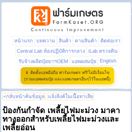
หน้าแรก
บทความ
สินค้า
ตามสินค้า
ติดต่อเรา
Central Lab ห้องปฏิบัติการกลาง
iLab ตรวจดิน
English
รับจ้างผลิตปุ๋ยยาฯOEM
แอพผสมปุ๋ย
📱 ติดตั้งแอพมือถือ ฟาร์มเกษตร ฟรี!ไม่มีเงื่อนไข
(รวมแอพผสมปุ๋ย และแอพเกษตรอื่นๆไว้ในแอพนี้)
<กลับหน้าค้นข้อมูล
แจ้งลิงค์ในเนื้อหาเสีย
ป้องกันกำจัด เพลี้ยไฟมะม่วง มาคา
ทางออกสำหรับเพลี้ยไฟมะม่วงและ
เพลี้ยอ่อน