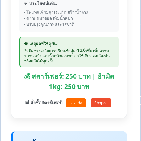
✨ ประโยชน์เด่น:
• โพแทสเซียมสูง เร่งแป้ง สร้างน้ำตาล
• ขยายขนาดผล เพิ่มน้ำหนัก
• ปรับปรุงคุณภาพและรสชาติ
💎 เหตุผลที่ใช้คู่กัน:
ฮิวมิคช่วยส่งโพแทสเซียมเข้าสู่ผลได้เร็วขึ้น เพิ่มความ
หวาน แป้ง และน้ำหนักผลมากกว่าใช้เดี่ยว ผสมฉีดพ่น
พร้อมกันได้ทุกครั้ง
💰 สตาร์เฟอร์: 250 บาท | ฮิวมิค
1kg: 250 บาท
🛒 สั่งซื้อสตาร์เฟอร์:
Lazada
Shopee