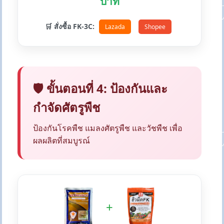
บาท
🛒 สั่งซื้อ FK-3C:
Lazada
Shopee
🛡️ ขั้นตอนที่ 4: ป้องกันและ
กำจัดศัตรูพืช
ป้องกันโรคพืช แมลงศัตรูพืช และวัชพืช เพื่อ
ผลผลิตที่สมบูรณ์
+