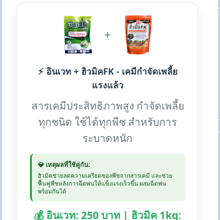
+
⚡ อินเวท + ฮิวมิคFK - เคมีกำจัดเพลี้ย
แรงแล้ว
สารเคมีประสิทธิภาพสูง กำจัดเพลี้ย
ทุกชนิด ใช้ได้ทุกพืช สำหรับการ
ระบาดหนัก
💎 เหตุผลที่ใช้คู่กัน:
ฮิวมิคช่วยลดความเครียดของพืชจากสารเคมี และช่วย
ฟื้นฟูพืชหลังการฉีดพ่นให้แข็งแรงเร็วขึ้น ผสมฉีดพ่น
พร้อมกันได้
💰 อินเวท: 250 บาท | ฮิวมิค 1kg: