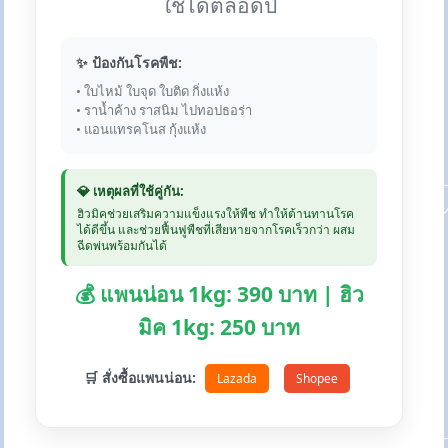
ใช้ได้ตลอดปี
✨ ป้องกันโรคพืช:
• ใบไหม้ ใบจุด ใบติด กิ่งแห้ง
• ราน้ำค้าง ราสนิม ไปทอปธอร่า
• แอนแทรคโนส กุ้งแห้ง
💎 เหตุผลที่ใช้คู่กัน:
ฮิวมิคช่วยเสริมความแข็งแรงให้พืช ทำให้ต้านทานโรค
ได้ดีขึ้น และช่วยฟื้นฟูพืชที่เสียหายจากโรคเร็วกว่า ผสม
ฉีดพ่นพร้อมกันได้
💰 แพนน่อน 1kg: 390 บาท | ฮิว
มิค 1kg: 250 บาท
🛒 สั่งซื้อแพนน่อน:
Lazada
Shopee