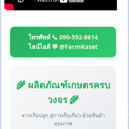
โทรศัพท์
📞 090-592-8614
ไลน์ไอดี
💬 @FarmKaset
🌾 ผลิตภัณฑ์เกษตรครบ
วงจร 🌾
จากเริ่มปลูก สู่การเก็บเกี่ยว ด้วยสินค้า
คุณภาพ