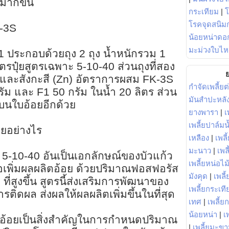
มากขึ้น
กระเทียม
|
โรคจุดสนิมก
K-3S
น้อยหน่าดอก
มะม่วงใบไห
-1 ประกอบด้วยถุง 2 ถุง น้ำหนักรวม 1
ูตรปุ๋ยสูตรเฉพาะ 5-10-40 ส่วนถุงที่สอง
ย
) และสังกะสี (Zn) อัตราการผสม FK-3S
กำจัดเพลี้ยต
ัม และ F1 50 กรัม ในน้ำ 20 ลิตร ส่วน
มันสำปะหลั
บบนใบอ้อยอีกด้วย
ยางพารา
|
เ
เพลี้ยปาล์มน
อยอย่างไร
เหลือง
|
เพลี
มะนาว
|
เพล
ปุ๋ย 5-10-40 อันเป็นเอกลักษณ์ของบัวแก้ว
เพลี้ยหน่อไม้
อเพิ่มผลผลิตอ้อย ด้วยปริมาณฟอสฟอรัส
มังคุด
|
เพลี้
ี่สูงขึ้น สูตรนี้ส่งเสริมการพัฒนาของ
เพลี้ยกระเที
ดผล ส่งผลให้ผลผลิตเพิ่มขึ้นในที่สุด
เทศ
|
เพลี้ย
น้อยหน่า
|
เ
นักอ้อยเป็นสิ่งสำคัญในการกำหนดปริมาณ
|
เพลี้ยมะข