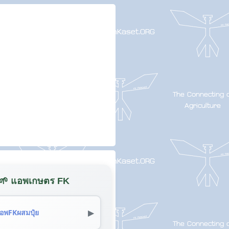
🌱 แอพเกษตร FK
▶
อพFKผสมปุ๋ย