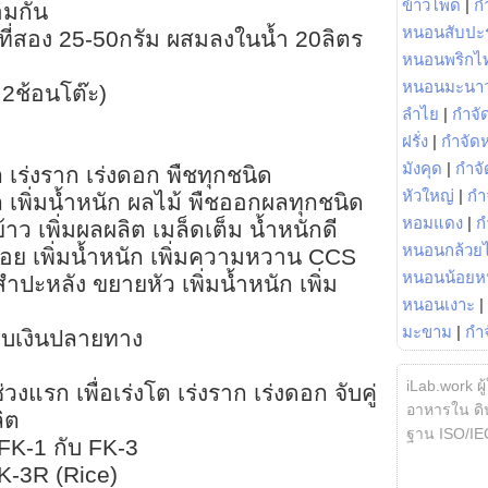
ข้าวโพด
|
ก
อมกัน
หนอนสับปะ
งที่สอง 25-50กรัม ผสมลงในน้ำ 20ลิตร
หนอนพริกไ
หนอนมะนา
2ช้อนโต๊ะ)
ลำไย
|
กำจัด
ฝรั่ง
|
กำจัด
มังคุด
|
กำจั
 เร่งราก เร่งดอก พืชทุกชนิด
หัวใหญ่
|
กำ
 เพิ่มน้ำหนัก ผลไม้ พืชออกผลทุกชนิด
หอมแดง
|
ก
ว เพิ่มผลผลิต เมล็ดเต็ม น้ำหนักดี
หนอนกล้วยไ
อย เพิ่มน้ำหนัก เพิ่มความหวาน CCS
หนอนน้อยห
ปะหลัง ขยายหัว เพิ่มน้ำหนัก เพิ่ม
หนอนเงาะ
|
มะขาม
|
กำ
ก็บเงินปลายทาง
iLab.work ผู
งแรก เพื่อเร่งโต เร่งราก เร่งดอก จับคู่
อาหารใน ดิน
ิต
ฐาน ISO/IE
FK-1 กับ FK-3
FK-3R (Rice)