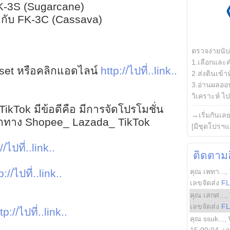
 FK-3S (Sugarcane)
1 กับ FK-3C (Cassava)
ตรวจง่ายนั
1.เลือกและ
et หรือคลิกแอดไลน์
http://ไปที่..link..
2.ส่งดินเข้า
3.อ่านผลออน
วิเคราะห์ ไปต
 TikTok มีข้อดีคือ มีการจัดโปรโมชั่น
→เริ่มกันเล
ากทาง Shopee_ Lazada_ TikTok
[มีชุดโปรฯแ
//ไปที่..link..
ติดตามสิ
คุณ เพทา...
,
p://ไปที่..link..
เลขจัดส่ง
F
คุณ เสกศ...
,
เลขจัดส่ง
F
tp://ไปที่..link..
คุณ ssuk...
,
15:00:04
, เ