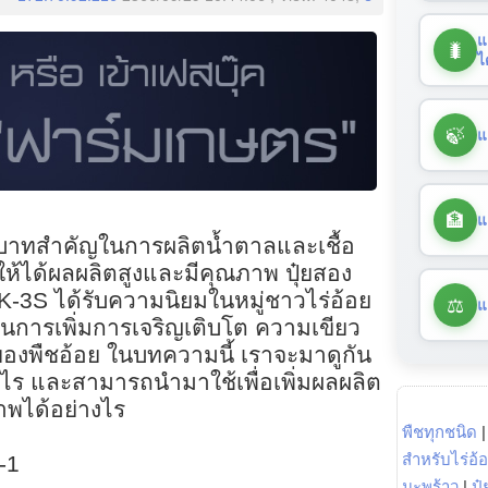
แ
🐛
ไ
🍃
แ
🏦
แ
บทบาทสำคัญในการผลิตน้ำตาลและเชื้อ
อให้ได้ผลผลิตสูงและมีคุณภาพ ปุ๋ยสอง
K-3S ได้รับความนิยมในหมู่ชาวไร่อ้อย
⚖️
แ
การเพิ่มการเจริญเติบโต ความเขียว
ของพืชอ้อย ในบทความนี้ เราจะมาดูกัน
างไร และสามารถนำมาใช้เพื่อเพิ่มผลผลิต
ภาพได้อย่างไร
พืชทุกชนิด
สำหรับไร่อ้
-1
มะพร้าว
|
ปุ