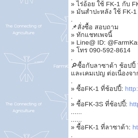
» ไร่อ้อย ใช้ FK-1 กับ
» มันสำปะหลัง ใช้ FK-
.
📌สั่งซื้อ สอบถาม
» ทักแชทเพจนี้
» Line@ ID: @FarmKas
» โทร 090-592-8614
.
🔎ซื้อกับลาซาด้า ช้อปปี้
และเคมเปญ ต่อเนื่องจ
.
» ซื้อFK-1 ที่ช้อปปี้:
http:
.
» ซื้อFK-3S ที่ช้อปปี้:
htt
......
......
» ซื้อFK-1 ที่ลาซาด้า:
ht
.