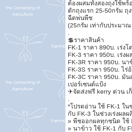
ต้องผสมทั้งสองถุงใช้พร้
ตักถุงแรก 25-50กรัม ถุ
ฉีดพ่นพืช
(25กรัม เท่ากับประมาณ 
.
💲ราคาสินค้า
FK-1 ราคา 890บ. เร่งโต
FK-3 ราคา 950บ. เร่งผล
FK-3R ราคา 950บ. นาข้า
FK-3S ราคา 950บ. ไร่อ้
FK-3C ราคา 950บ. มันสำ
เปอร์เซนต์แป้ง
✈จัดส่งฟรี kerry ด่วน เ
.
*โปรดอ่าน ใช้ FK-1 ในช่ว
กับ FK-3 ในช่วงเร่งผลผล
» พืชออกผลทุกชนิด ใช้ 
» นาข้าว ใช้ FK-1 กับ 