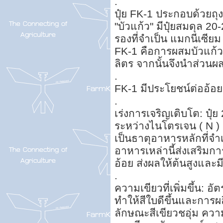
.
ปุ๋ย FK-1 ประกอบด้วยถุง
"บัวแก้ว" มีปุ๋ยสมดุล 2
รองที่จำเป็น แมกนีเซีย
FK-1 คือการผสมบัวแก้ว
ลิตร จากนั้นจึงนำส่วนผ
.
FK-1 มีประโยชน์ต่ออ้อย
.
เร่งการเจริญเติบโต: ปุ๋
ระหว่างไนโตรเจน ( N )
เป็นธาตุอาหารหลักที่จ
อาหารเหล่านี้ส่งเสริมก
อ้อย ส่งผลให้ต้นสูงและม
.
ความเขียวที่เพิ่มขึ้น: 
ทำให้สีใบดีขึ้นและการผล
ลักษณะสีเขียวชอุ่ม ความเขี