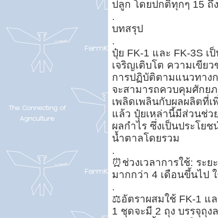
ปลูก โดยปกติทุกๆ 15 ถึง
.
บทสรุป
.
ปุ๋ย FK-1 และ FK-3S เป็
เจริญเติบโต ความเขียว
การปฏิบัติตามแนวทางกา
จะสามารถควบคุมศักยภาพข
เพลิดเพลินกับผลผลิตที่เพิ
แล้ว ปุ๋ยเหล่านี้มีส่วนช
ผลกำไร ซึ่งเป็นประโยช
น้ำตาลโดยรวม
.
⏰ช่วงเวลาการใช้: ระยะแ
มากกว่า 4 เดือนขึ้นไป 
.
⚖อัตราผสมใช้ FK-1 แล
1 ชุดจะมี 2 ถุง บรรจุถุง