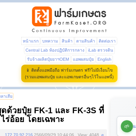
หน้าแรก
บทความ
สินค้า
ตามสินค้า
ติดต่อเรา
Central Lab ห้องปฏิบัติการกลาง
iLab ตรวจดิน
รับจ้างผลิตปุ๋ยยาฯOEM
แอพผสมปุ๋ย
English
📱 ติดตั้งแอพมือถือ ฟาร์มเกษตร ฟรี!ไม่มีเงื่อนไข
(รวมแอพผสมปุ๋ย และแอพเกษตรอื่นๆไว้ในแอพนี้)
้อหาเสีย
สุดด้วยปุ๋ย FK-1 และ FK-3S ที่
ไร่อ้อย โดยเฉพาะ
🌱
แ
172.70.92.216
2566/09/29 10:44:06 , View: 4048,
e