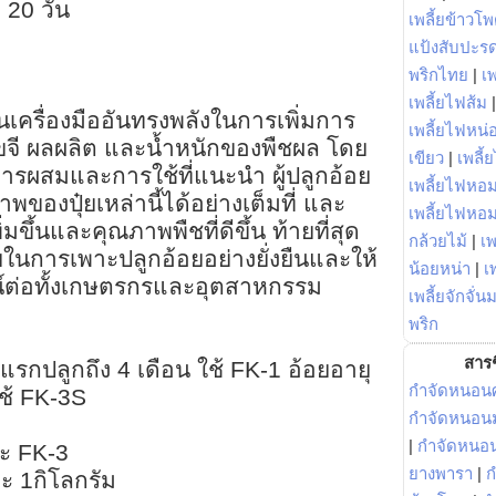
 20 วัน
เพลี้ยข้าวโ
แป้งสับปะร
พริกไทย
|
เ
เพลี้ยไฟส้ม
นเครื่องมืออันทรงพลังในการเพิ่มการ
เพลี้ยไฟหน่อ
ขจี ผลผลิต และน้ำหนักของพืชผล โดย
เขียว
|
เพลี้
รผสมและการใช้ที่แนะนำ ผู้ปลูกอ้อย
เพลี้ยไฟหอม
องปุ๋ยเหล่านี้ได้อย่างเต็มที่ และ
เพลี้ยไฟหอ
่มขึ้นและคุณภาพพืชที่ดีขึ้น ท้ายที่สุด
กล้วยไม้
|
เพ
่วยในการเพาะปลูกอ้อยอย่างยั่งยืนและให้
น้อยหน่า
|
เ
น์ต่อทั้งเกษตรกรและอุตสาหกรรม
เพลี้ยจักจั่น
พริก
สารช
รกปลูกถึง 4 เดือน ใช้ FK-1 อ้อยอายุ
กำจัดหนอนศ
ใช้ FK-3S
กำจัดหนอนม
|
กำจัดหนอ
ะ FK-3
ยางพารา
|
ก
ละ 1กิโลกรัม