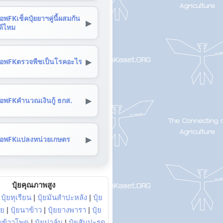
อพFKเช็คปุ๋ยยาฯคู่นี้ผสมกัน
▶
ด้ไหม
▶
อพFKตรวจพืชเป็นโรคอะไร
▶
อพFKคำนวณเงินกู้ ธกส.
▶
อพFKแปลงหน่วยเกษตร
ปุ๋ยคุณภาพสูง
|
ปุ๋ยทุเรียน
|
ปุ๋ยมันสำปะหลัง
|
ปุ๋ย
อย
|
ปุ๋ยนาข้าว
|
ปุ๋ยยางพารา
|
ปุ๋ย
๋ยข้าวโพด
|
ปุ๋ยปาล์ม
|
ปุ๋ยสับปะรด