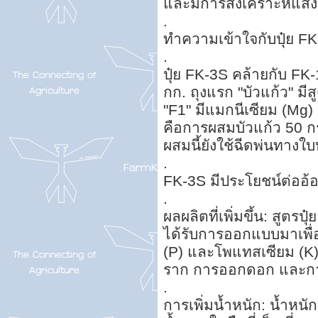
และมีการสังเคราะห์แสง
.
ทำความเข้าใจกับปุ๋ย F
.
ปุ๋ย FK-3S คล้ายกับ FK
กก. ถุงแรก "บัวแก้ว" มีส
"F1" มีแมกนีเซียม (Mg
คือการผสมบัวแก้ว 50 กร
ผสมนี้ยังใช้ฉีดพ่นทางใ
.
FK-3S มีประโยชน์ต่ออ้
.
ผลผลิตที่เพิ่มขึ้น: สูตร
ได้รับการออกแบบมาเพื่
(P) และโพแทสเซียม (K) ท
ราก การออกดอก และการติ
.
การเพิ่มน้ำหนัก: น้ำห