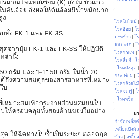
ว ปริมาณโพแทสเซียม (K) สูงใน บัวแก้ว
ต้นอ้อย ส่งผลให้ต้นอ้อยมีน้ำหนักมาก
ูง
โรคใบไหม้
โรคอ้อย
|
โ
บทั้ง FK-1 และ FK-3S
มะพร้าว
|
โ
สับปะรด
|
โ
งสุดจากปุ๋ย FK-1 และ FK-3S ให้ปฏิบัติ
โรคกาแฟ
|
่านี้:
โรคลิ้นจี่
|
โร
|
โรคมังคุด
50 กรัม และ "F1" 50 กรัม ในน้ำ 20
กระเทียม
|
ใจได้ถึงความสมดุลของสารอาหารที่เหมาะ
โรคกล้วยไม้
งใบ
โรคชมพู่
|
โ
|
โรคพริก
่นที่เหมาะสมเพื่อกระจายส่วนผสมบนใบ
สอบให้ครอบคลุมทั้งสองด้านของใบอย่าง
ยา
กำจัดเพลี้ยต
เพลี้ยแป้งม
ดีที่สุด ให้ฉีดทางใบซ้ำเป็นระยะๆ ตลอดฤดู
ข้าว
|
เพลี้