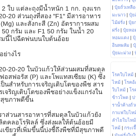
|
ปุ๋ยถั่วเหลือ
 2 ใบ แต่ละถุงมีน้ำหนัก 1 กก. ถุงแรก
มะนาว
|
ปุ๋ย
0-20-20 ส่วนถุงที่สอง "F1" มีสารอาหาร
ไม้ฝรั่ง
|
ปุ๋ย
ม (Mg) และสังกะสี (Zn) อัตราการผสม
ฝรั่ง
|
ปุ๋ยหอ
 50 กรัม และ F1 50 กรัม ในน้ำ 20
หอมแดง
|
ป
สมนี้ไปฉีดพ่นบนใบต้นอ้อย
อินทผลัม
|
ป
ปุ๋ยมะม่วง
|
อย่างไร
ย 20-20-20 ในบัวแก้วให้ส่วนผสมที่สมดุล
โรคใบไหม้
 ฟอสฟอรัส (P) และโพแทสเซียม (K) ซึ่ง
ไหม้
|
โรคอ้
ำเป็นสำหรับการเจริญเติบโตของพืช สาร
ใบไหม้
|
โร
ารเจริญเติบโตของพืชอย่างแข็งแกร่งใน
ข้าวโพด
|
ป
ีสุขภาพดีขึ้น
ราน้ำค้างถั่
กาแฟใบไหม
อัตราส่วนสารอาหารที่สมดุลในบัวแก้วยัง
ลำไยใบไหม้
ิตคลอโรฟิลล์ ซึ่งส่งผลให้ต้นอ้อยมี
ไหม้
|
กระเจ
ยวที่เพิ่มขึ้นนี้บ่งชี้ถึงพืชที่มีสุขภาพดี
|
มันฝรั่งใบใ