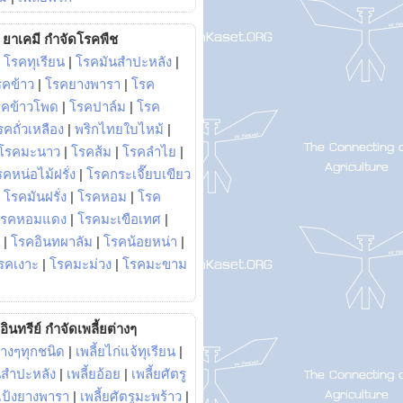
ยาเคมี กำจัดโรคพืช
|
โรคทุเรียน
|
โรคมันสำปะหลัง
|
รคข้าว
|
โรคยางพารา
|
โรค
รคข้าวโพด
|
โรคปาล์ม
|
โรค
รคถั่วเหลือง
|
พริกไทยใบไหม้
|
โรคมะนาว
|
โรคส้ม
|
โรคลำไย
|
คหน่อไม้ฝรั่ง
|
โรคกระเจี๊ยบเขียว
|
โรคมันฝรั่ง
|
โรคหอม
|
โรค
โรคหอมแดง
|
โรคมะเขือเทศ
|
|
โรคอินทผาลัม
|
โรคน้อยหน่า
|
รคเงาะ
|
โรคมะม่วง
|
โรคมะขาม
อินทรีย์ กำจัดเพลี้ยต่างๆ
่างๆทุกชนิด
|
เพลี้ยไก่แจ้ทุเรียน
|
ันสำปะหลัง
|
เพลี้ยอ้อย
|
เพลี้ยศัตรู
ยแป้งยางพารา
|
เพลี้ยศัตรูมะพร้าว
|