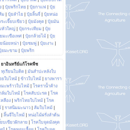
ง
|
ปุ๋ยพริกไทย
|
ปุ๋ยกาแฟ
|
ปุ๋ย
ส้ม
|
ปุ๋ยลำไย
|
ปุ๋ยลิ้นจี่
|
ปุ๋ยหน่อ
กระเจี๊ยบเขียว
|
ปุ๋ยมังคุด
|
ปุ๋ยมัน
มหัวใหญ่
|
ปุ๋ยกระเทียม
|
ปุ๋ย
ุ๋ยมะเขือเทศ
|
ปุ๋ยกล้วยไม้
|
ปุ๋ย
ุ๋ยน้อยหน่า
|
ปุ๋ยชมพู่
|
ปุ๋ยเงาะ
|
ปุ๋ยมะขาม
|
ปุ๋ยพริก
ยาอินทรีย์แก้โรคพืช
|
ทุเรียนใบติด
|
มันสำปะหลังใบ
อยใบไหม้
|
ข้าวใบไหม้
|
ยางพารา
คมะพร้าวใบไหม้
|
โรคราน้ำค้าง
าล์มใบไหม้
|
โรคสับปะรด
|
โรค
วเหลือง
|
พริกไทยใบไหม้
|
โรค
้
|
ราสนิมมะนาว
|
ส้มใบไหม้
|
|
ลิ้นจี่ใบไหม้
|
หน่อไม้ฝรั่งลำต้น
ี๊ยบเขียวฝักลาย
|
โรคใบจุดมังคุด
หม้
|
โรคหอมเลื้อย
|
โรคใบจุด