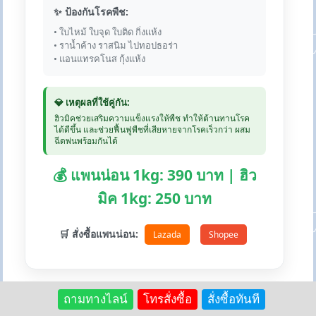
✨ ป้องกันโรคพืช:
• ใบไหม้ ใบจุด ใบติด กิ่งแห้ง
• ราน้ำค้าง ราสนิม ไปทอปธอร่า
• แอนแทรคโนส กุ้งแห้ง
💎 เหตุผลที่ใช้คู่กัน:
ฮิวมิคช่วยเสริมความแข็งแรงให้พืช ทำให้ต้านทานโรค
ได้ดีขึ้น และช่วยฟื้นฟูพืชที่เสียหายจากโรคเร็วกว่า ผสม
ฉีดพ่นพร้อมกันได้
💰 แพนน่อน 1kg: 390 บาท | ฮิว
มิค 1kg: 250 บาท
🛒 สั่งซื้อแพนน่อน:
Lazada
Shopee
ถามทางไลน์
โทรสั่งซื้อ
สั่งซื้อทันที