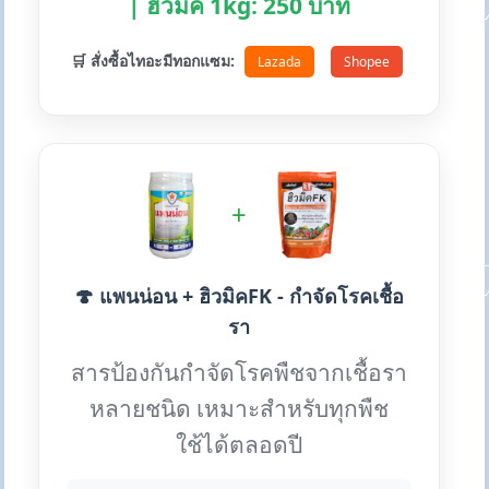
| ฮิวมิค 1kg: 250 บาท
🛒 สั่งซื้อไทอะมีทอกแซม:
Lazada
Shopee
+
🍄 แพนน่อน + ฮิวมิคFK - กำจัดโรคเชื้อ
รา
สารป้องกันกำจัดโรคพืชจากเชื้อรา
หลายชนิด เหมาะสำหรับทุกพืช
ใช้ได้ตลอดปี