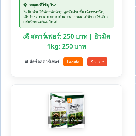
💎 เหตุผลที่ใช้คู่กัน:
ฮิวมิคช่วยให้ฟอสฟอรัสถูกดูดซับง่ายขึ้น เร่งการเจริญ
เติบโตของราก และกระตุ้นการออกดอกได้ดีกว่าใช้เดี่ยว
ผสมฉีดพ่นพร้อมกันได้
💰 สตาร์เฟอร์: 250 บาท | ฮิวมิค
1kg: 250 บาท
🛒 สั่งซื้อสตาร์เฟอร์:
Lazada
Shopee