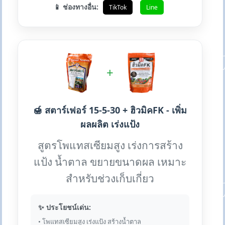
📱 ช่องทางอื่น:
TikTok
Line
+
🍯 สตาร์เฟอร์ 15-5-30 + ฮิวมิคFK - เพิ่ม
ผลผลิต เร่งแป้ง
สูตรโพแทสเซียมสูง เร่งการสร้าง
แป้ง น้ำตาล ขยายขนาดผล เหมาะ
สำหรับช่วงเก็บเกี่ยว
✨ ประโยชน์เด่น:
• โพแทสเซียมสูง เร่งแป้ง สร้างน้ำตาล