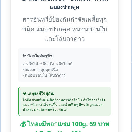
แมลงปากดูด
สารอินทรีย์ป้องกันกำจัดเพลี้ยทุก
ชนิด แมลงปากดูด หนอนชอนใบ
และโล่ปลาดาว
✨ ป้องกันศัตรูพืช:
• เพลี้ยไฟ เพลี้ยแป้ง เพลี้ยไก่แจ้
• แมลงปากดูดทุกชนิด
• หนอนชอนใบ โล่ปลาดาว
💎 เหตุผลที่ใช้คู่กัน:
ฮิวมิคช่วยเพิ่มประสิทธิภาพการติดผิวใบ ทำให้สารกำจัด
แมลงทำงานได้นานขึ้น และช่วยฟื้นฟูพืชหลังถูกแมลง
ทำลาย ผสมฉีดพ่นพร้อมกันได้
💰 ไทอะมีทอกแซม 100g: 69 บาท