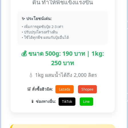
ดิน ทำให้พืชแข็งแรงขึ้น
✨ ประโยชน์เด่น:
• เพิ่มการดูดซับปุ๋ย 2-3 เท่า
• ปรับปรุงโครงสร้างดิน
• ใช้ได้ทุกพืช ผสมกับปุ๋ยอื่นได้
💰 ขนาด 500g: 190 บาท | 1kg:
250 บาท
💧 1kg ผสมน้ำได้ถึง 2,000 ลิตร
🛒 สั่งซื้อฮิวมิค:
Lazada
Shopee
📱 ช่องทางอื่น:
TikTok
Line