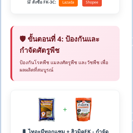
🛒 สั่งซื้อ FK-3C:
Lazada
Shopee
🛡️ ขั้นตอนที่ 4: ป้องกันและ
กำจัดศัตรูพืช
ป้องกันโรคพืช แมลงศัตรูพืช และวัชพืช เพื่อ
ผลผลิตที่สมบูรณ์
+
🐛 ไทอะมีทอกแซม + ฮิวมิคFK - กำจัด