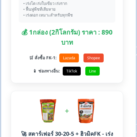
• เร่งโต เร่งใบเขียว เร่งราก
• ฟื้นฟูพืชที่เสียหาย
• เร่งดอก เหมาะสำหรับทุกพืช
💰 1กล่อง (2กิโลกรัม) ราคา : 890
บาท
🛒 สั่งซื้อ FK-1:
Lazada
Shopee
📱 ช่องทางอื่น:
TikTok
Line
+
🚀 สตาร์เฟอร์ 30-20-5 + ฮิวมิคFK - เร่ง