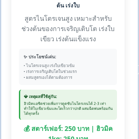
ต้น เร่งใบ
สูตรไนโตรเจนสูง เหมาะสำหรับ
ช่วงต้นของการเจริญเติบโต เร่งใบ
เขียว เร่งต้นแข็งแรง
✨ ประโยชน์เด่น:
• ไนโตรเจนสูง เร่งใบเขียวเข้ม
• เร่งการเจริญเติบโตในช่วงแรก
• ผสมสูตรเองได้ตามต้องการ
💎 เหตุผลที่ใช้คู่กัน:
ฮิวมิคแอซิดช่วยเพิ่มการดูดซับไนโตรเจนได้ 2-3 เท่า
ทำให้ใบเขียวเข้มและโตเร็วกว่าปกติ ผสมฉีดพ่นพร้อมกัน
ได้ทุกครั้ง
💰 สตาร์เฟอร์: 250 บาท | ฮิวมิค
1kg: 250 บาท