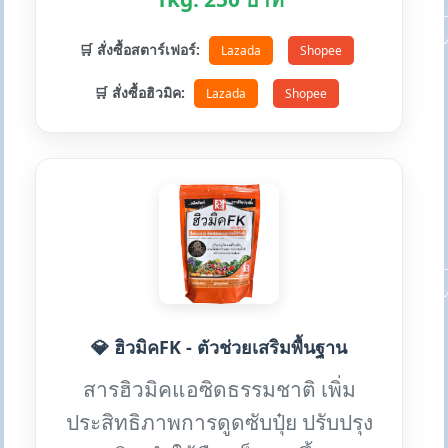
🛒 สั่งซื้อสตาร์เฟอร์:
Lazada
Shopee
🛒 สั่งซื้อฮิวมิค:
Lazada
Shopee
💎 ฮิวมิคFK - ตัวช่วยเสริมพื้นฐาน
สารฮิวมิคแอซิดธรรมชาติ เพิ่ม
ประสิทธิภาพการดูดซับปุ๋ย ปรับปรุง