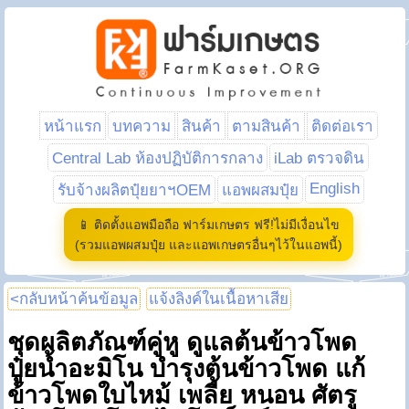
หน้าแรก
บทความ
สินค้า
ตามสินค้า
ติดต่อเรา
Central Lab ห้องปฏิบัติการกลาง
iLab ตรวจดิน
English
รับจ้างผลิตปุ๋ยยาฯOEM
แอพผสมปุ๋ย
📱 ติดตั้งแอพมือถือ ฟาร์มเกษตร ฟรี!ไม่มีเงื่อนไข
(รวมแอพผสมปุ๋ย และแอพเกษตรอื่นๆไว้ในแอพนี้)
<กลับหน้าค้นข้อมูล
แจ้งลิงค์ในเนื้อหาเสีย
ชุดผลิตภัณฑ์คู่หู ดูแลต้นข้าวโพด
ปู๋ยน้ำอะมิโน บำรุงต้นข้าวโพด แก้
ข้าวโพดใบไหม้ เพลี้ย หนอน ศัตรู