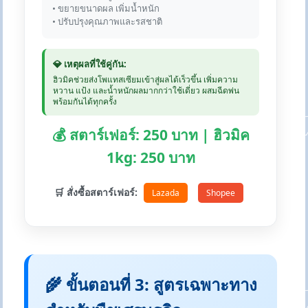
• ขยายขนาดผล เพิ่มน้ำหนัก
• ปรับปรุงคุณภาพและรสชาติ
💎 เหตุผลที่ใช้คู่กัน:
ฮิวมิคช่วยส่งโพแทสเซียมเข้าสู่ผลได้เร็วขึ้น เพิ่มความ
หวาน แป้ง และน้ำหนักผลมากกว่าใช้เดี่ยว ผสมฉีดพ่น
พร้อมกันได้ทุกครั้ง
💰 สตาร์เฟอร์: 250 บาท | ฮิวมิค
1kg: 250 บาท
🛒 สั่งซื้อสตาร์เฟอร์:
Lazada
Shopee
🌾 ขั้นตอนที่ 3: สูตรเฉพาะทาง