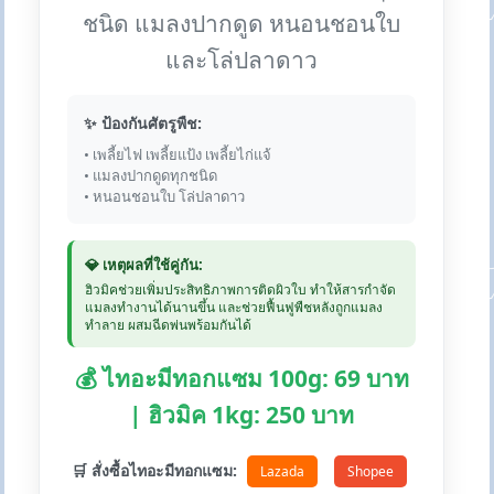
ชนิด แมลงปากดูด หนอนชอนใบ
และโล่ปลาดาว
✨ ป้องกันศัตรูพืช:
• เพลี้ยไฟ เพลี้ยแป้ง เพลี้ยไก่แจ้
• แมลงปากดูดทุกชนิด
• หนอนชอนใบ โล่ปลาดาว
💎 เหตุผลที่ใช้คู่กัน:
ฮิวมิคช่วยเพิ่มประสิทธิภาพการติดผิวใบ ทำให้สารกำจัด
แมลงทำงานได้นานขึ้น และช่วยฟื้นฟูพืชหลังถูกแมลง
ทำลาย ผสมฉีดพ่นพร้อมกันได้
💰 ไทอะมีทอกแซม 100g: 69 บาท
| ฮิวมิค 1kg: 250 บาท
🛒 สั่งซื้อไทอะมีทอกแซม:
Lazada
Shopee