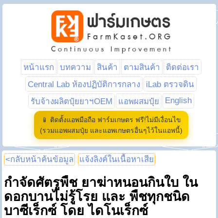
หน้าแรก
บทความ
สินค้า
ตามสินค้า
ติดต่อเรา
Central Lab ห้องปฏิบัติการกลาง
iLab ตรวจดิน
English
รับจ้างผลิตปุ๋ยยาฯOEM
แอพผสมปุ๋ย
📱 ติดตั้งแอพมือถือ ฟาร์มเกษตร ฟรี!ไม่มีเงื่อนไข
(รวมแอพผสมปุ๋ย และแอพเกษตรอื่นๆไว้ในแอพนี้)
<กลับหน้าค้นข้อมูล
แจ้งลิงค์ในเนื้อหาเสีย
กำจัดศัตรูพืช ยาฆ่าหนอนกินใบ ใน
ดอกบานไม่รู้โรย และ พืชทุกชนิด
บาซีเร็กซ์ โดย ไดโนเร็กซ์