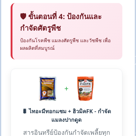
🛡️ ขั้นตอนที่ 4: ป้องกันและ
กำจัดศัตรูพืช
ป้องกันโรคพืช แมลงศัตรูพืช และวัชพืช เพื่อ
ผลผลิตที่สมบูรณ์
+
🐛 ไทอะมีทอกแซม + ฮิวมิคFK - กำจัด
แมลงปากดูด
สารอินทรีย์ป้องกันกำจัดเพลี้ยทุก