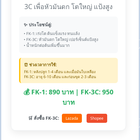
3C เพื่อหัวมันดก โตใหญ่ แป้งสูง
✨ ประโยชน์คู่:
• FK-1: เร่งโต ต้นแข็งแรง ทนแล้ง
• FK-3C: หัวมันดก โตใหญ่ เปอร์เซ็นต์แป้งสูง
• น้ำหนักต่อต้นเพิ่มขึ้นมาก
⏰ ช่วงเวลาการใช้:
FK-1: หลังปลูก 1-4 เดือน และเมื่อมันใบเหลือง
FK-3C: อายุ 6-10 เดือน และก่อนขุด 2-3 เดือน
💰 FK-1: 890 บาท | FK-3C: 950
บาท
🛒 สั่งซื้อ FK-3C:
Lazada
Shopee