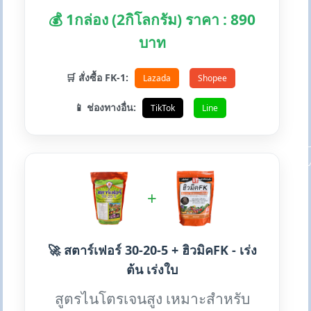
💰 1กล่อง (2กิโลกรัม) ราคา : 890
บาท
🛒 สั่งซื้อ FK-1:
Lazada
Shopee
📱 ช่องทางอื่น:
TikTok
Line
+
🚀 สตาร์เฟอร์ 30-20-5 + ฮิวมิคFK - เร่ง
ต้น เร่งใบ
สูตรไนโตรเจนสูง เหมาะสำหรับ