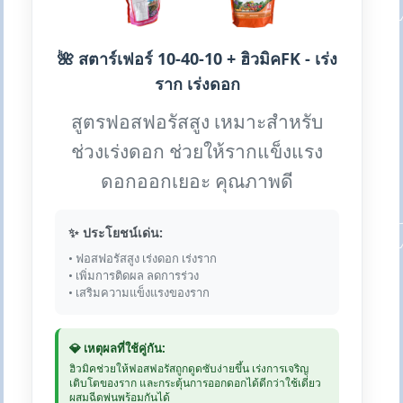
🌺 สตาร์เฟอร์ 10-40-10 + ฮิวมิคFK - เร่ง
ราก เร่งดอก
สูตรฟอสฟอรัสสูง เหมาะสำหรับ
ช่วงเร่งดอก ช่วยให้รากแข็งแรง
ดอกออกเยอะ คุณภาพดี
✨ ประโยชน์เด่น:
• ฟอสฟอรัสสูง เร่งดอก เร่งราก
• เพิ่มการติดผล ลดการร่วง
• เสริมความแข็งแรงของราก
💎 เหตุผลที่ใช้คู่กัน:
ฮิวมิคช่วยให้ฟอสฟอรัสถูกดูดซับง่ายขึ้น เร่งการเจริญ
เติบโตของราก และกระตุ้นการออกดอกได้ดีกว่าใช้เดี่ยว
ผสมฉีดพ่นพร้อมกันได้