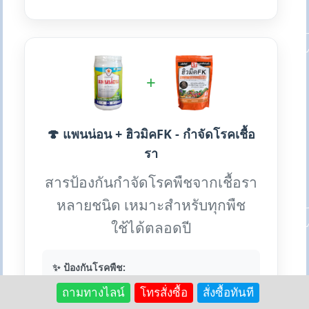
+
🍄 แพนน่อน + ฮิวมิคFK - กำจัดโรคเชื้อ
รา
สารป้องกันกำจัดโรคพืชจากเชื้อรา
หลายชนิด เหมาะสำหรับทุกพืช
ใช้ได้ตลอดปี
✨ ป้องกันโรคพืช:
• ใบไหม้ ใบจุด ใบติด กิ่งแห้ง
ถามทางไลน์
โทรสั่งซื้อ
สั่งซื้อทันที
• ราน้ำค้าง ราสนิม ไปทอปธอร่า