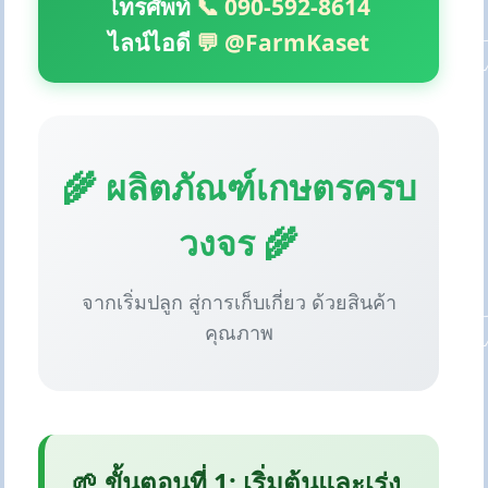
โทรศัพท์
📞 090-592-8614
ไลน์ไอดี
💬 @FarmKaset
🌾 ผลิตภัณฑ์เกษตรครบ
วงจร 🌾
จากเริ่มปลูก สู่การเก็บเกี่ยว ด้วยสินค้า
คุณภาพ
🌱 ขั้นตอนที่ 1: เริ่มต้นและเร่ง