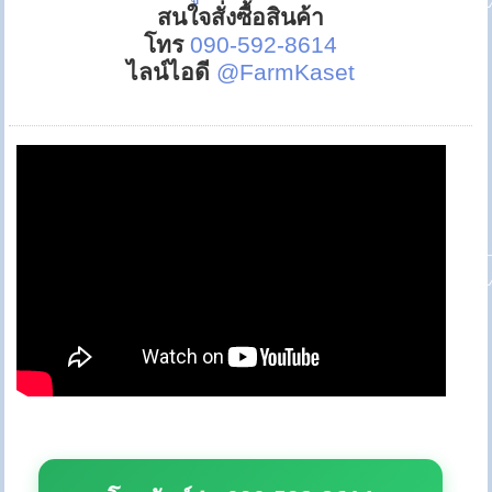
สนใจสั่งซื้อสินค้า
โทร
090-592-8614
ไลน์ไอดี
@FarmKaset