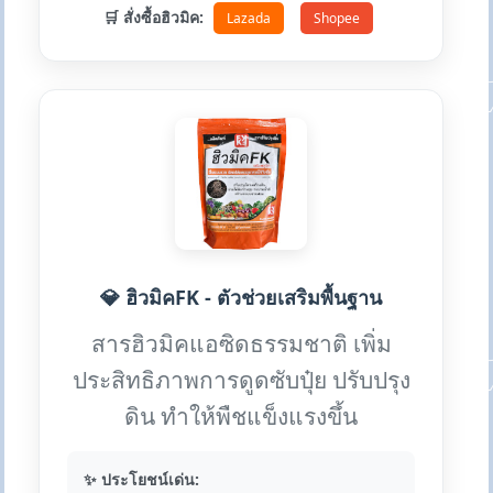
🛒 สั่งซื้อฮิวมิค:
Lazada
Shopee
💎 ฮิวมิคFK - ตัวช่วยเสริมพื้นฐาน
สารฮิวมิคแอซิดธรรมชาติ เพิ่ม
ประสิทธิภาพการดูดซับปุ๋ย ปรับปรุง
ดิน ทำให้พืชแข็งแรงขึ้น
✨ ประโยชน์เด่น: