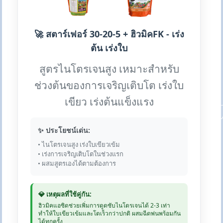
🚀 สตาร์เฟอร์ 30-20-5 + ฮิวมิคFK - เร่ง
ต้น เร่งใบ
สูตรไนโตรเจนสูง เหมาะสำหรับ
ช่วงต้นของการเจริญเติบโต เร่งใบ
เขียว เร่งต้นแข็งแรง
✨ ประโยชน์เด่น:
• ไนโตรเจนสูง เร่งใบเขียวเข้ม
• เร่งการเจริญเติบโตในช่วงแรก
• ผสมสูตรเองได้ตามต้องการ
💎 เหตุผลที่ใช้คู่กัน:
ฮิวมิคแอซิดช่วยเพิ่มการดูดซับไนโตรเจนได้ 2-3 เท่า
ทำให้ใบเขียวเข้มและโตเร็วกว่าปกติ ผสมฉีดพ่นพร้อมกัน
ได้ทุกครั้ง