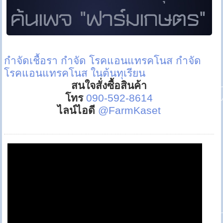
กำจัดเชื้อรา
กำจัด โรคแอนแทรคโนส
กำจัด
โรคแอนแทรคโนส ในต้นทุเรียน
สนใจสั่งซื้อสินค้า
โทร
090-592-8614
ไลน์ไอดี
@FarmKaset