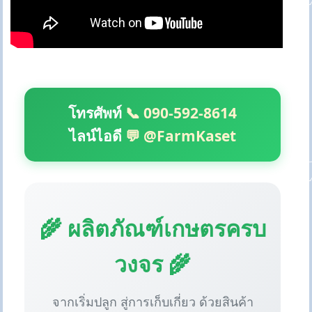
โทรศัพท์
📞 090-592-8614
ไลน์ไอดี
💬 @FarmKaset
🌾 ผลิตภัณฑ์เกษตรครบ
วงจร 🌾
จากเริ่มปลูก สู่การเก็บเกี่ยว ด้วยสินค้า