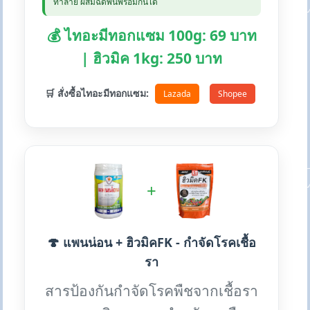
ทำลาย ผสมฉีดพ่นพร้อมกันได้
💰 ไทอะมีทอกแซม 100g: 69 บาท
| ฮิวมิค 1kg: 250 บาท
🛒 สั่งซื้อไทอะมีทอกแซม:
Lazada
Shopee
+
🍄 แพนน่อน + ฮิวมิคFK - กำจัดโรคเชื้อ
รา
สารป้องกันกำจัดโรคพืชจากเชื้อรา