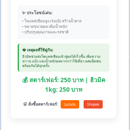
✨ ประโยชน์เด่น:
• โพแทสเซียมสูง เร่งแป้ง สร้างน้ำตาล
• ขยายขนาดผล เพิ่มน้ำหนัก
• ปรับปรุงคุณภาพและรสชาติ
💎 เหตุผลที่ใช้คู่กัน:
ฮิวมิคช่วยส่งโพแทสเซียมเข้าสู่ผลได้เร็วขึ้น เพิ่มความ
หวาน แป้ง และน้ำหนักผลมากกว่าใช้เดี่ยว ผสมฉีดพ่น
พร้อมกันได้ทุกครั้ง
💰 สตาร์เฟอร์: 250 บาท | ฮิวมิค
1kg: 250 บาท
🛒 สั่งซื้อสตาร์เฟอร์:
Lazada
Shopee