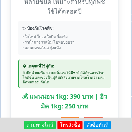
หลายชนิด เหมาะสำหรับทุกพืช
ใช้ได้ตลอดปี
✨ ป้องกันโรคพืช:
• ใบไหม้ ใบจุด ใบติด กิ่งแห้ง
• ราน้ำค้าง ราสนิม ไปทอปธอร่า
• แอนแทรคโนส กุ้งแห้ง
💎 เหตุผลที่ใช้คู่กัน:
ฮิวมิคช่วยเสริมความแข็งแรงให้พืช ทำให้ต้านทานโรค
ได้ดีขึ้น และช่วยฟื้นฟูพืชที่เสียหายจากโรคเร็วกว่า ผสม
ฉีดพ่นพร้อมกันได้
💰 แพนน่อน 1kg: 390 บาท | ฮิว
มิค 1kg: 250 บาท
🛒 สั่งซื้อแพนน่อน:
Lazada
Shopee
ถามทางไลน์
โทรสั่งซื้อ
สั่งซื้อทันที