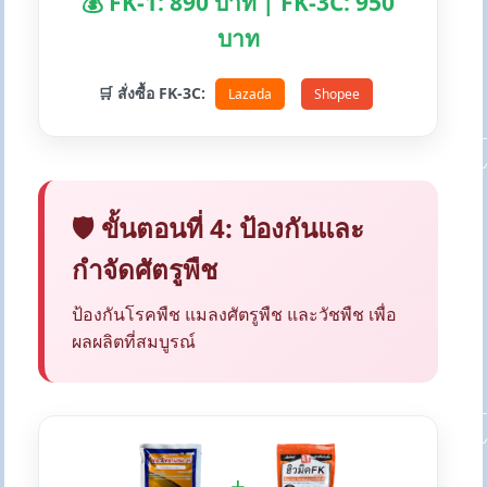
💰 FK-1: 890 บาท | FK-3C: 950
บาท
🛒 สั่งซื้อ FK-3C:
Lazada
Shopee
🛡️ ขั้นตอนที่ 4: ป้องกันและ
กำจัดศัตรูพืช
ป้องกันโรคพืช แมลงศัตรูพืช และวัชพืช เพื่อ
ผลผลิตที่สมบูรณ์
+