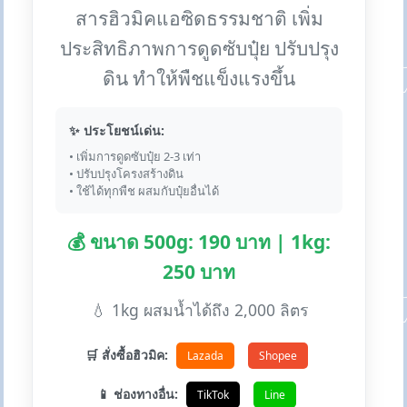
สารฮิวมิคแอซิดธรรมชาติ เพิ่ม
ประสิทธิภาพการดูดซับปุ๋ย ปรับปรุง
ดิน ทำให้พืชแข็งแรงขึ้น
✨ ประโยชน์เด่น:
• เพิ่มการดูดซับปุ๋ย 2-3 เท่า
• ปรับปรุงโครงสร้างดิน
• ใช้ได้ทุกพืช ผสมกับปุ๋ยอื่นได้
💰 ขนาด 500g: 190 บาท | 1kg:
250 บาท
💧 1kg ผสมน้ำได้ถึง 2,000 ลิตร
🛒 สั่งซื้อฮิวมิค:
Lazada
Shopee
📱 ช่องทางอื่น:
TikTok
Line