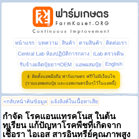
หน้าแรก
บทความ
สินค้า
ตามสินค้า
ติดต่อเรา
Central Lab ห้องปฏิบัติการกลาง
iLab ตรวจดิน
English
รับจ้างผลิตปุ๋ยยาฯOEM
แอพผสมปุ๋ย
📱 ติดตั้งแอพมือถือ ฟาร์มเกษตร ฟรี!ไม่มีเงื่อนไข
(รวมแอพผสมปุ๋ย และแอพเกษตรอื่นๆไว้ในแอพนี้)
<กลับหน้าค้นข้อมูล
แจ้งลิงค์ในเนื้อหาเสีย
กำจัด โรคแอนแทรคโนส ในต้น
ทุเรียน แก้ปัญหาโรคพืชที่เกิดจาก
เชื้อรา ไอเอส สารอินทรีย์คุณภาพสูง