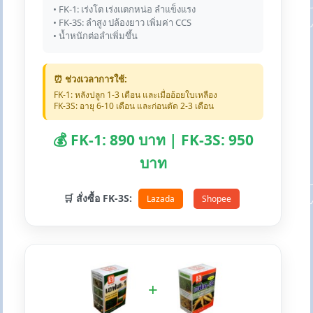
• FK-1: เร่งโต เร่งแตกหน่อ ลำแข็งแรง
• FK-3S: ลำสูง ปล้องยาว เพิ่มค่า CCS
• น้ำหนักต่อลำเพิ่มขึ้น
⏰ ช่วงเวลาการใช้:
FK-1: หลังปลูก 1-3 เดือน และเมื่ออ้อยใบเหลือง
FK-3S: อายุ 6-10 เดือน และก่อนตัด 2-3 เดือน
💰 FK-1: 890 บาท | FK-3S: 950
บาท
🛒 สั่งซื้อ FK-3S:
Lazada
Shopee
+