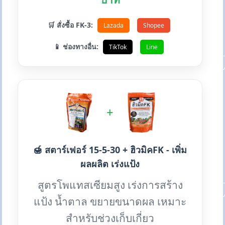
🛒 สั่งซื้อ FK-3:
Lazada
Shopee
📱 ช่องทางอื่น:
TikTok
Line
+
🍯 สตาร์เฟอร์ 15-5-30 + ฮิวมิคFK - เพิ่ม
ผลผลิต เร่งแป้ง
สูตรโพแทสเซียมสูง เร่งการสร้าง
แป้ง น้ำตาล ขยายขนาดผล เหมาะ
สำหรับช่วงเก็บเกี่ยว