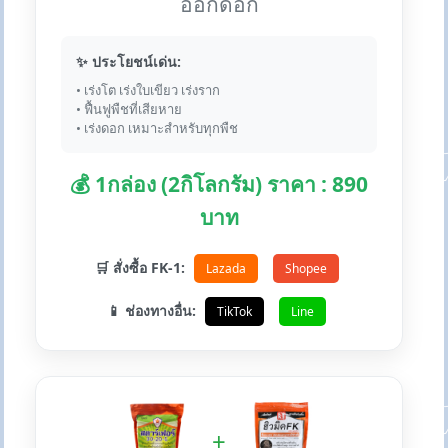
ออกดอก
✨ ประโยชน์เด่น:
• เร่งโต เร่งใบเขียว เร่งราก
• ฟื้นฟูพืชที่เสียหาย
• เร่งดอก เหมาะสำหรับทุกพืช
💰 1กล่อง (2กิโลกรัม) ราคา : 890
บาท
🛒 สั่งซื้อ FK-1:
Lazada
Shopee
📱 ช่องทางอื่น:
TikTok
Line
+