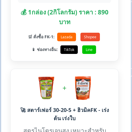
💰 1กล่อง (2กิโลกรัม) ราคา : 890
บาท
🛒 สั่งซื้อ FK-1:
Lazada
Shopee
📱 ช่องทางอื่น:
TikTok
Line
+
🚀 สตาร์เฟอร์ 30-20-5 + ฮิวมิคFK - เร่ง
ต้น เร่งใบ
สูตรไนโตรเจนสูง เหมาะสำหรับ