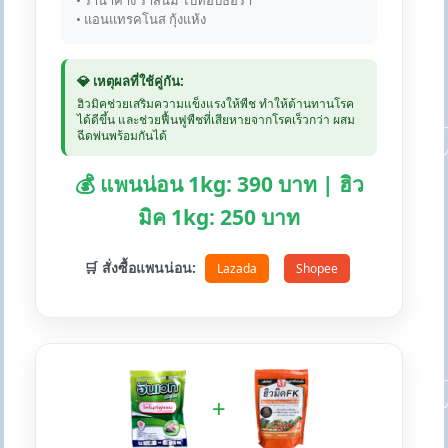
• ราน้ำค้าง ราสนิม ไปทอปธอร่า
• แอนแทรคโนส กุ้งแห้ง
💎 เหตุผลที่ใช้คู่กัน:
ฮิวมิคช่วยเสริมความแข็งแรงให้พืช ทำให้ต้านทานโรค
ได้ดีขึ้น และช่วยฟื้นฟูพืชที่เสียหายจากโรคเร็วกว่า ผสม
ฉีดพ่นพร้อมกันได้
💰 แพนน่อน 1kg: 390 บาท | ฮิว
มิค 1kg: 250 บาท
🛒 สั่งซื้อแพนน่อน:
Lazada
Shopee
+