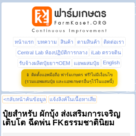
หน้าแรก
บทความ
สินค้า
ตามสินค้า
ติดต่อเรา
Central Lab ห้องปฏิบัติการกลาง
iLab ตรวจดิน
English
รับจ้างผลิตปุ๋ยยาฯOEM
แอพผสมปุ๋ย
📱 ติดตั้งแอพมือถือ ฟาร์มเกษตร ฟรี!ไม่มีเงื่อนไข
(รวมแอพผสมปุ๋ย และแอพเกษตรอื่นๆไว้ในแอพนี้)
<กลับหน้าค้นข้อมูล
แจ้งลิงค์ในเนื้อหาเสีย
ปุ๋ยสำหรับ ผักบุ้ง ส่งเสริมการเจริญ
เติบโต ฉีดพ่น FKธรรมชาตินิยม