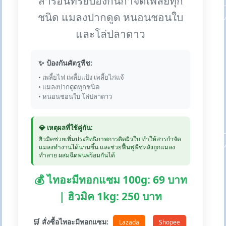
สารอินทรีย์ป้องกันกำจัดเพลี้ยทุก
ชนิด แมลงปากดูด หนอนชอนใบ
และโล่ปลาดาว
✨ ป้องกันศัตรูพืช:
• เพลี้ยไฟ เพลี้ยแป้ง เพลี้ยไก่แจ้
• แมลงปากดูดทุกชนิด
• หนอนชอนใบ โล่ปลาดาว
💎 เหตุผลที่ใช้คู่กัน:
ฮิวมิคช่วยเพิ่มประสิทธิภาพการติดผิวใบ ทำให้สารกำจัด
แมลงทำงานได้นานขึ้น และช่วยฟื้นฟูพืชหลังถูกแมลง
ทำลาย ผสมฉีดพ่นพร้อมกันได้
💰 ไทอะมีทอกแซม 100g: 69 บาท
| ฮิวมิค 1kg: 250 บาท
🛒 สั่งซื้อไทอะมีทอกแซม:
Lazada
Shopee