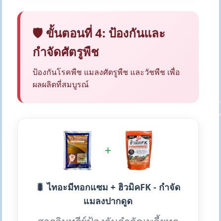
🛡️ ขั้นตอนที่ 4: ป้องกันและ
กำจัดศัตรูพืช
ป้องกันโรคพืช แมลงศัตรูพืช และวัชพืช เพื่อ
ผลผลิตที่สมบูรณ์
+
🐛 ไทอะมีทอกแซม + ฮิวมิคFK - กำจัด
แมลงปากดูด