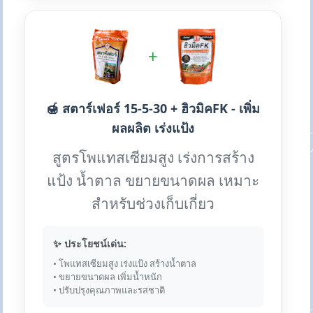
+
🍯 สตาร์เฟอร์ 15-5-30 + ฮิวมิคFK - เพิ่ม
ผลผลิต เร่งแป้ง
สูตรโพแทสเซียมสูง เร่งการสร้าง
แป้ง น้ำตาล ขยายขนาดผล เหมาะ
สำหรับช่วงเก็บเกี่ยว
✨ ประโยชน์เด่น:
• โพแทสเซียมสูง เร่งแป้ง สร้างน้ำตาล
• ขยายขนาดผล เพิ่มน้ำหนัก
• ปรับปรุงคุณภาพและรสชาติ