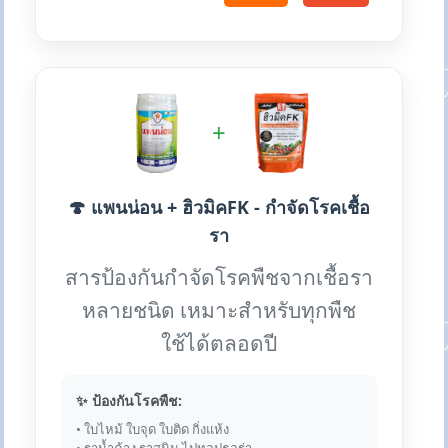
+
🍄 แพนน่อน + ฮิวมิคFK - กำจัดโรคเชื้อ
รา
สารป้องกันกำจัดโรคพืชจากเชื้อรา
หลายชนิด เหมาะสำหรับทุกพืช
ใช้ได้ตลอดปี
✨ ป้องกันโรคพืช:
• ใบไหม้ ใบจุด ใบติด กิ่งแห้ง