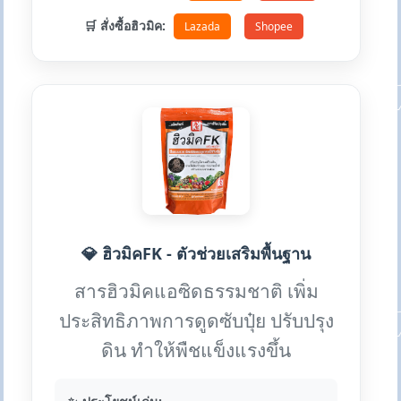
🛒 สั่งซื้อฮิวมิค:
Lazada
Shopee
💎 ฮิวมิคFK - ตัวช่วยเสริมพื้นฐาน
สารฮิวมิคแอซิดธรรมชาติ เพิ่ม
ประสิทธิภาพการดูดซับปุ๋ย ปรับปรุง
ดิน ทำให้พืชแข็งแรงขึ้น