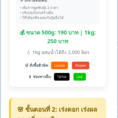
✨ ประโยชน์เด่น:
• เพิ่มการดูดซับปุ๋ย 2-3 เท่า
• ปรับปรุงโครงสร้างดิน
• ใช้ได้ทุกพืช ผสมกับปุ๋ยอื่นได้
💰 ขนาด 500g: 190 บาท | 1kg:
250 บาท
💧 1kg ผสมน้ำได้ถึง 2,000 ลิตร
🛒 สั่งซื้อฮิวมิค:
Lazada
Shopee
📱 ช่องทางอื่น:
TikTok
Line
🌸 ขั้นตอนที่ 2: เร่งดอก เร่งผล