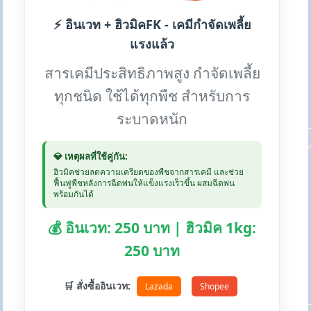
⚡ อินเวท + ฮิวมิคFK - เคมีกำจัดเพลี้ย
แรงแล้ว
สารเคมีประสิทธิภาพสูง กำจัดเพลี้ย
ทุกชนิด ใช้ได้ทุกพืช สำหรับการ
ระบาดหนัก
💎 เหตุผลที่ใช้คู่กัน:
ฮิวมิคช่วยลดความเครียดของพืชจากสารเคมี และช่วย
ฟื้นฟูพืชหลังการฉีดพ่นให้แข็งแรงเร็วขึ้น ผสมฉีดพ่น
พร้อมกันได้
💰 อินเวท: 250 บาท | ฮิวมิค 1kg:
250 บาท
🛒 สั่งซื้ออินเวท:
Lazada
Shopee