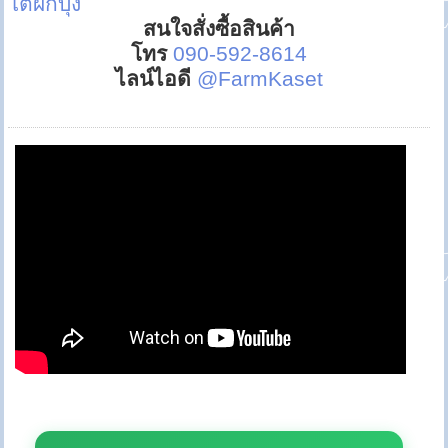
โตผักบุ้ง
สนใจสั่งซื้อสินค้า
โทร
090-592-8614
ไลน์ไอดี
@FarmKaset