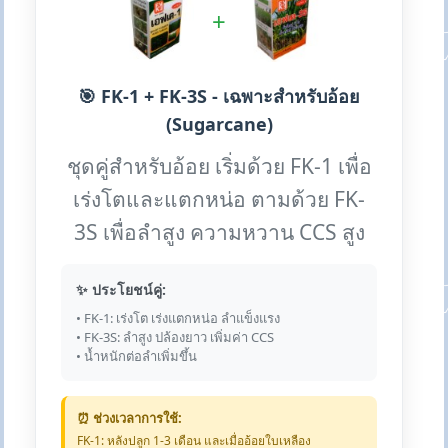
+
🎯 FK-1 + FK-3S - เฉพาะสำหรับอ้อย
(Sugarcane)
ชุดคู่สำหรับอ้อย เริ่มด้วย FK-1 เพื่อ
เร่งโตและแตกหน่อ ตามด้วย FK-
3S เพื่อลำสูง ความหวาน CCS สูง
✨ ประโยชน์คู่:
• FK-1: เร่งโต เร่งแตกหน่อ ลำแข็งแรง
• FK-3S: ลำสูง ปล้องยาว เพิ่มค่า CCS
• น้ำหนักต่อลำเพิ่มขึ้น
⏰ ช่วงเวลาการใช้:
FK-1: หลังปลูก 1-3 เดือน และเมื่ออ้อยใบเหลือง