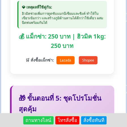
💎 เหตุผลที่ใช้คู่กัน:
ฮิวมิคช่วยเพิ่มการดูดซับแมกนีเซียมและซิงค์ ทำให้ใบ
เขียวเข้มกว่า และสร้างภูมิต้านทานได้ดีกว่าใช้เดี่ยว ผสม
ฉีดพ่นพร้อมกันได้
💰 แม็กซ่า: 250 บาท | ฮิวมิค 1kg:
250 บาท
🛒 สั่งซื้อแม็กซ่า:
Lazada
Shopee
🎁 ขั้นตอนที่ 5: ชุดโปรโมชั่น
สุดคุ้ม
แพ็คเกจคู่ที่ประหยัดและได้ผลดี รวมถึงสินค้า
ถามทางไลน์
โทรสั่งซื้อ
สั่งซื้อทันที