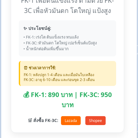
FK-1 เพื่อต้นแข็งแรง ตามด้วย FK-
3C เพื่อหัวมันดก โตใหญ่ แป้งสูง
✨ ประโยชน์คู่:
• FK-1: เร่งโต ต้นแข็งแรง ทนแล้ง
• FK-3C: หัวมันดก โตใหญ่ เปอร์เซ็นต์แป้งสูง
• น้ำหนักต่อต้นเพิ่มขึ้นมาก
⏰ ช่วงเวลาการใช้:
FK-1: หลังปลูก 1-4 เดือน และเมื่อมันใบเหลือง
FK-3C: อายุ 6-10 เดือน และก่อนขุด 2-3 เดือน
💰 FK-1: 890 บาท | FK-3C: 950
บาท
🛒 สั่งซื้อ FK-3C:
Lazada
Shopee