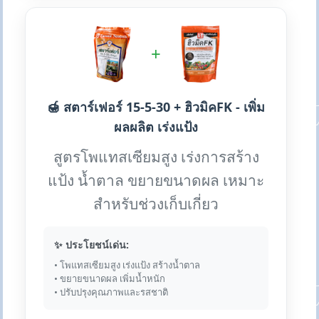
+
🍯 สตาร์เฟอร์ 15-5-30 + ฮิวมิคFK - เพิ่ม
ผลผลิต เร่งแป้ง
สูตรโพแทสเซียมสูง เร่งการสร้าง
แป้ง น้ำตาล ขยายขนาดผล เหมาะ
สำหรับช่วงเก็บเกี่ยว
✨ ประโยชน์เด่น:
• โพแทสเซียมสูง เร่งแป้ง สร้างน้ำตาล
• ขยายขนาดผล เพิ่มน้ำหนัก
• ปรับปรุงคุณภาพและรสชาติ