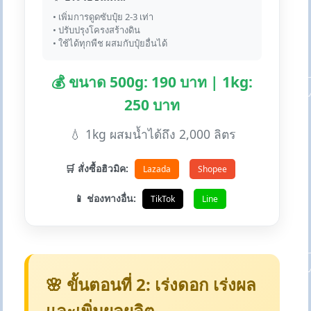
• เพิ่มการดูดซับปุ๋ย 2-3 เท่า
• ปรับปรุงโครงสร้างดิน
• ใช้ได้ทุกพืช ผสมกับปุ๋ยอื่นได้
💰 ขนาด 500g: 190 บาท | 1kg:
250 บาท
💧 1kg ผสมน้ำได้ถึง 2,000 ลิตร
🛒 สั่งซื้อฮิวมิค:
Lazada
Shopee
📱 ช่องทางอื่น:
TikTok
Line
🌸 ขั้นตอนที่ 2: เร่งดอก เร่งผล
และเพิ่มผลผลิต