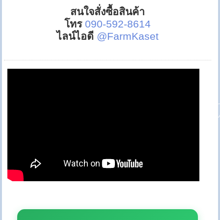
สนใจสั่งซื้อสินค้า
โทร
090-592-8614
ไลน์ไอดี
@FarmKaset