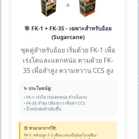
+
🎯 FK-1 + FK-3S - เฉพาะสำหรับอ้อย
(Sugarcane)
ชุดคู่สำหรับอ้อย เริ่มด้วย FK-1 เพื่อ
เร่งโตและแตกหน่อ ตามด้วย FK-
3S เพื่อลำสูง ความหวาน CCS สูง
✨ ประโยชน์คู่:
• FK-1: เร่งโต เร่งแตกหน่อ ลำแข็งแรง
• FK-3S: ลำสูง ปล้องยาว เพิ่มค่า CCS
• น้ำหนักต่อลำเพิ่มขึ้น
⏰ ช่วงเวลาการใช้:
FK-1: หลังปลูก 1-3 เดือน และเมื่ออ้อยใบเหลือง