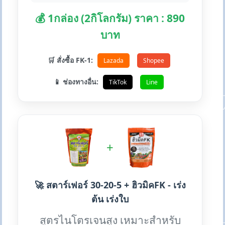
💰 1กล่อง (2กิโลกรัม) ราคา : 890
บาท
🛒 สั่งซื้อ FK-1:
Lazada
Shopee
📱 ช่องทางอื่น:
TikTok
Line
+
🚀 สตาร์เฟอร์ 30-20-5 + ฮิวมิคFK - เร่ง
ต้น เร่งใบ
สูตรไนโตรเจนสูง เหมาะสำหรับ