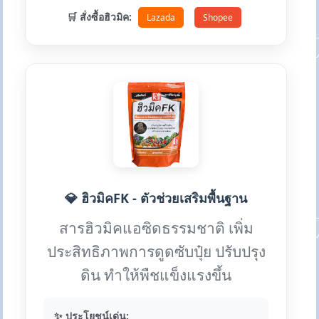
🛒 สั่งซื้อฮิวมิค:
Lazada
Shopee
💎 ฮิวมิคFK - ตัวช่วยเสริมพื้นฐาน
สารฮิวมิคแอซิดธรรมชาติ เพิ่ม
ประสิทธิภาพการดูดซับปุ๋ย ปรับปรุง
ดิน ทำให้พืชแข็งแรงขึ้น
✨ ประโยชน์เด่น: