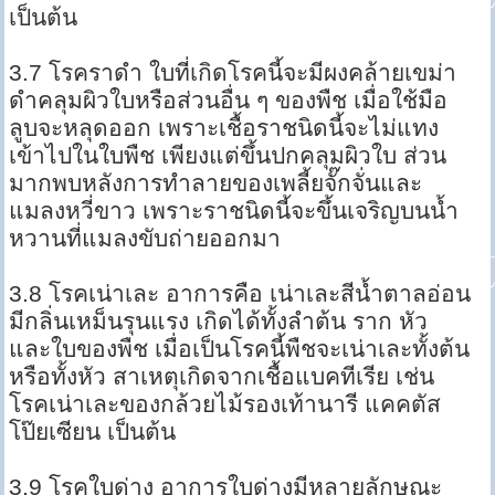
เป็นต้น
3.7 โรคราดำ ใบที่เกิดโรคนี้จะมีผงคล้ายเขม่า
ดำคลุมผิวใบหรือส่วนอื่น ๆ ของพืช เมื่อใช้มือ
ลูบจะหลุดออก เพราะเชื้อราชนิดนี้จะไม่แทง
เข้าไปในใบพืช เพียงแต่ขึ้นปกคลุมผิวใบ ส่วน
มากพบหลังการทำลายของเพลี้ยจั๊กจั่นและ
แมลงหวี่ขาว เพราะราชนิดนี้จะขึ้นเจริญบนน้ำ
หวานที่แมลงขับถ่ายออกมา
3.8 โรคเน่าเละ อาการคือ เน่าเละสีน้ำตาลอ่อน
มีกลิ่นเหม็นรุนแรง เกิดได้ทั้งลำต้น ราก หัว
และใบของพืช เมื่อเป็นโรคนี้พืชจะเน่าเละทั้งต้น
หรือทั้งหัว สาเหตุเกิดจากเชื้อแบคทีเรีย เช่น
โรคเน่าเละของกล้วยไม้รองเท้านารี แคคตัส
โป๊ยเซียน เป็นต้น
3.9 โรคใบด่าง อาการใบด่างมีหลายลักษณะ