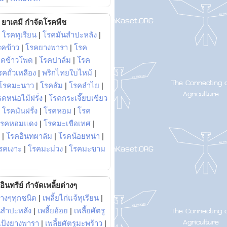
ยาเคมี กำจัดโรคพืช
|
โรคทุเรียน
|
โรคมันสำปะหลัง
|
รคข้าว
|
โรคยางพารา
|
โรค
รคข้าวโพด
|
โรคปาล์ม
|
โรค
รคถั่วเหลือง
|
พริกไทยใบไหม้
|
โรคมะนาว
|
โรคส้ม
|
โรคลำไย
|
คหน่อไม้ฝรั่ง
|
โรคกระเจี๊ยบเขียว
|
โรคมันฝรั่ง
|
โรคหอม
|
โรค
โรคหอมแดง
|
โรคมะเขือเทศ
|
|
โรคอินทผาลัม
|
โรคน้อยหน่า
|
รคเงาะ
|
โรคมะม่วง
|
โรคมะขาม
อินทรีย์ กำจัดเพลี้ยต่างๆ
่างๆทุกชนิด
|
เพลี้ยไก่แจ้ทุเรียน
|
ันสำปะหลัง
|
เพลี้ยอ้อย
|
เพลี้ยศัตรู
ยแป้งยางพารา
|
เพลี้ยศัตรูมะพร้าว
|