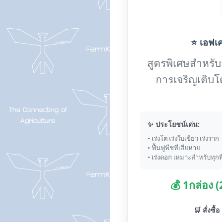
⭐ เอฟเค-
สูตรพิเศษสำหรับกา
การเจริญเติบโ
✨ ประโยชน์เด่น:
• เร่งโต เร่งใบเขียว เร่งราก
• ฟื้นฟูพืชที่เสียหาย
• เร่งดอก เหมาะสำหรับทุกพ
💰 1กล่อง 
🛒 สั่งซื้