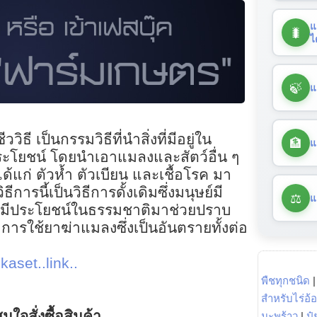
แ
🐛
ไ
🍃
แ
ิธี เป็นกรรมวิธีที่นำสิ่งที่มีอยู่ใน
🏦
แ
ระโยชน์ โดยนำเอาแมลงและสัตว์อื่น ๆ
ได้แก่ ตัวห้ำ ตัวเบียน และเชื้อโรค มา
ีการนี้เป็นวิธีการดั้งเดิมซึ่งมนุษย์มี
⚖️
แ
ที่มีประโยชน์ในธรรมชาติมาช่วยปราบ
การใช้ยาฆ่าแมลงซึ่งเป็นอันตรายทั้งต่อ
kaset..link..
พืชทุกชนิด
สำหรับไร่อ้
นใจสั่งซื้อสินค้า
มะพร้าว
|
ปุ