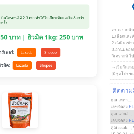
ับไนโตรเจนได้ 2-3 เท่า ทำให้ใบเขียวเข้มและโตเร็วกว่า
ครั้ง
ตรวจง่ายนั
 250 บาท | ฮิวมิค 1kg: 250 บาท
1.เลือกและ
2.ส่งดินเข้า
3.อ่านผลออน
ตาร์เฟอร์:
Lazada
Shopee
วิเคราะห์ ไปต
อฮิวมิค:
Lazada
Shopee
→เริ่มกันเล
[มีชุดโปรฯแ
ติดตามสิ
คุณ เพทา...
,
เลขจัดส่ง
F
คุณ เสกศ...
,
เลขจัดส่ง
F
คุณ ssuk...
,
15:00:04
, เ