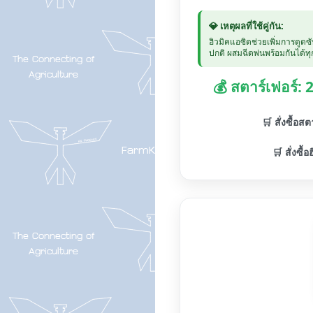
💎 เหตุผลที่ใช้คู่กัน:
ฮิวมิคแอซิดช่วยเพิ่มการดูดซ
ปกติ ผสมฉีดพ่นพร้อมกันได้ทุก
💰 สตาร์เฟอร์:
🛒 สั่งซื้อส
🛒 สั่งซื้