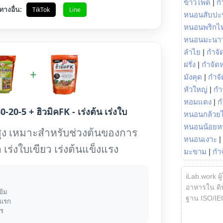
ข้าวโพด
|
ก
ทางอื่น:
TikTok
Line
หนอนสับปะ
หนอนพริกไ
หนอนมะนา
ลำไย
|
กำจัด
ฝรั่ง
|
กำจัด
+
มังคุด
|
กำจั
หัวใหญ่
|
กำ
หอมแดง
|
ก
0-20-5 + ฮิวมิคFK - เร่งต้น เร่งใบ
หนอนกล้วยไ
หนอนน้อยห
ูง เหมาะสำหรับช่วงต้นของการ
หนอนเงาะ
|
 เร่งใบเขียว เร่งต้นแข็งแรง
มะขาม
|
กำ
iLab.work ผู
อาหารใน ดิน
ข้ม
ฐาน ISO/IE
งแรก
าร