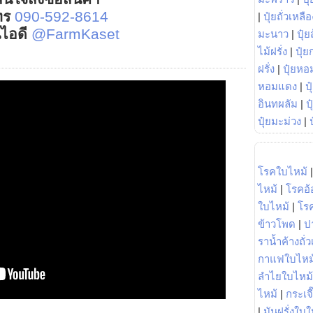
ทร
090-592-8614
|
ปุ๋ยถั่วเหลือ
์ไอดี
@FarmKaset
มะนาว
|
ปุ๋ย
ไม้ฝรั่ง
|
ปุ๋ย
ฝรั่ง
|
ปุ๋ยหอ
หอมแดง
|
ป
อินทผลัม
|
ป
ปุ๋ยมะม่วง
|
โรคใบไหม้
ไหม้
|
โรคอ้
ใบไหม้
|
โร
ข้าวโพด
|
ป
ราน้ำค้างถั่
กาแฟใบไหม
ลำไยใบไหม้
ไหม้
|
กระเจ
|
มันฝรั่งใบใ