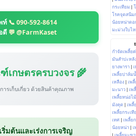
กระเทียม
|
โรคจุดสนิมก
พท์
📞 090-592-8614
น้อยหน่าดอก
มะม่วงใบไห
อดี
💬 @FarmKaset
ย
กำจัดเพลี้ยต
มันสำปะหลั
ยางพารา
|
เ
ณฑ์เกษตรครบวงจร 🌾
เพลี้ยปาล์มน
เหลือง
|
เพลี
ู่การเก็บเกี่ยว ด้วยสินค้าคุณภาพ
มะนาว
|
เพล
เพลี้ยหน่อไม้
มังคุด
|
เพลี้
เพลี้ยกระเที
เทศ
|
เพลี้ย
น้อยหน่า
|
เ
 เริ่มต้นและเร่งการเจริญ
|
เพลี้ยมะข