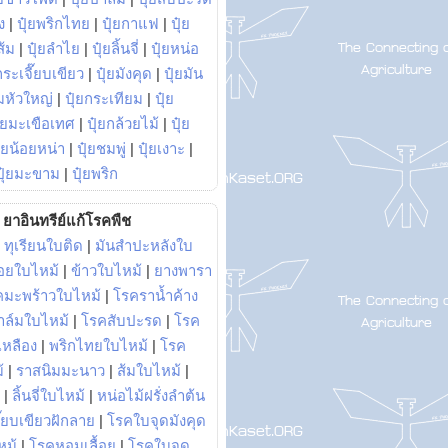
ง
|
ปุ๋ยพริกไทย
|
ปุ๋ยกาแฟ
|
ปุ๋ย
ส้ม
|
ปุ๋ยลำไย
|
ปุ๋ยลิ้นจี่
|
ปุ๋ยหน่อ
กระเจี๊ยบเขียว
|
ปุ๋ยมังคุด
|
ปุ๋ยมัน
มหัวใหญ่
|
ปุ๋ยกระเทียม
|
ปุ๋ย
ุ๋ยมะเขือเทศ
|
ปุ๋ยกล้วยไม้
|
ปุ๋ย
ุ๋ยน้อยหน่า
|
ปุ๋ยชมพู่
|
ปุ๋ยเงาะ
|
ปุ๋ยมะขาม
|
ปุ๋ยพริก
ยาอินทรีย์แก้โรคพืช
|
ทุเรียนใบติด
|
มันสำปะหลังใบ
อยใบไหม้
|
ข้าวใบไหม้
|
ยางพารา
คมะพร้าวใบไหม้
|
โรคราน้ำค้าง
าล์มใบไหม้
|
โรคสับปะรด
|
โรค
วเหลือง
|
พริกไทยใบไหม้
|
โรค
้
|
ราสนิมมะนาว
|
ส้มใบไหม้
|
|
ลิ้นจี่ใบไหม้
|
หน่อไม้ฝรั่งลำต้น
ี๊ยบเขียวฝักลาย
|
โรคใบจุดมังคุด
หม้
|
โรคหอมเลื้อย
|
โรคใบจุด