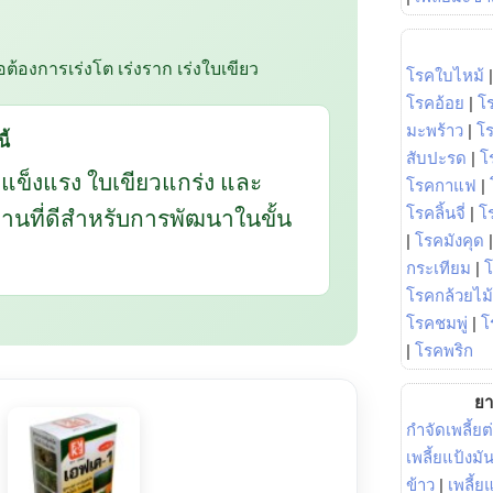
ือต้องการเร่งโต เร่งราก เร่งใบเขียว
โรคใบไหม้
โรคอ้อย
|
โ
มะพร้าว
|
โ
ี้
สับปะรด
|
โ
กแข็งแรง ใบเขียวแกร่ง และ
โรคกาแฟ
|
นฐานที่ดีสำหรับการพัฒนาในขั้น
โรคลิ้นจี่
|
โร
|
โรคมังคุด
กระเทียม
|
โรคกล้วยไม้
โรคชมพู่
|
โ
|
โรคพริก
ยา
กำจัดเพลี้ยต
เพลี้ยแป้งม
ข้าว
|
เพลี้