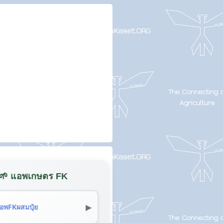
🌱 แอพเกษตร FK
▶
อพFKผสมปุ๋ย