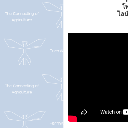
โ
ไลน