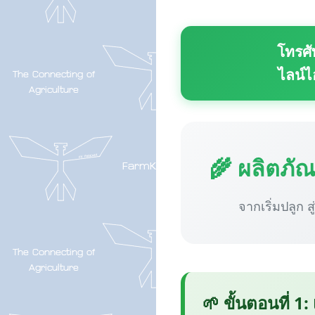
โทรศั
ไลน์ไ
🌾 ผลิตภั
จากเริ่มปลูก ส
🌱 ขั้นตอนที่ 1: