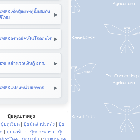
อพFKเช็คปุ๋ยยาฯคู่นี้ผสมกัน
▶
ด้ไหม
▶
อพFKตรวจพืชเป็นโรคอะไร
▶
อพFKคำนวณเงินกู้ ธกส.
▶
อพFKแปลงหน่วยเกษตร
ปุ๋ยคุณภาพสูง
|
ปุ๋ยทุเรียน
|
ปุ๋ยมันสำปะหลัง
|
ปุ๋ย
อย
|
ปุ๋ยนาข้าว
|
ปุ๋ยยางพารา
|
ปุ๋ย
๋ยข้าวโพด
|
ปุ๋ยปาล์ม
|
ปุ๋ยสับปะรด