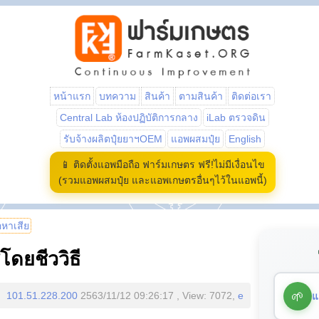
หน้าแรก
บทความ
สินค้า
ตามสินค้า
ติดต่อเรา
Central Lab ห้องปฏิบัติการกลาง
iLab ตรวจดิน
รับจ้างผลิตปุ๋ยยาฯOEM
แอพผสมปุ๋ย
English
📱 ติดตั้งแอพมือถือ ฟาร์มเกษตร ฟรี!ไม่มีเงื่อนไข
(รวมแอพผสมปุ๋ย และแอพเกษตรอื่นๆไว้ในแอพนี้)
้อหาเสีย
โดยชีววิธี
🌱
แ
101.51.228.200
2563/11/12 09:26:17 , View: 7072,
e