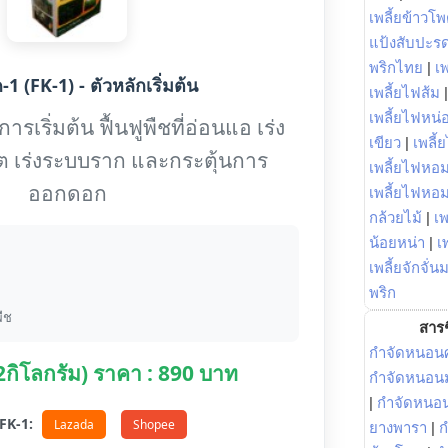
เพลี้ยข้าวโ
แป้งสับปะร
พริกไทย
|
เ
1 (FK-1) - ตัวหลักเริ่มต้น
เพลี้ยไฟส้ม
เพลี้ยไฟหน่อ
รเริ่มต้น ฟื้นฟูพืชที่อ่อนแอ เร่ง
เขียว
|
เพลี้
ต เร่งระบบราก และกระตุ้นการ
เพลี้ยไฟหอม
ออกดอก
เพลี้ยไฟหอ
กล้วยไม้
|
เพ
น้อยหน่า
|
เ
เพลี้ยจักจั่น
พริก
ืช
สารช
กำจัดหนอนศ
(2กิโลกรัม) ราคา : 890 บาท
กำจัดหนอนม
|
กำจัดหนอ
อ FK-1:
Lazada
Shopee
ยางพารา
|
ก