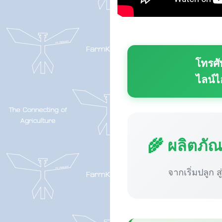
โทรศั
ไลน์ไ
🌾 ผลิตภั
จากเริ่มปลูก ส