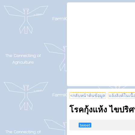
<กลับหน้าค้นข้อมูล
แจ้งลิงค์ในเนื
โรคกุ้งแห้ง ไขปริศ
tweet