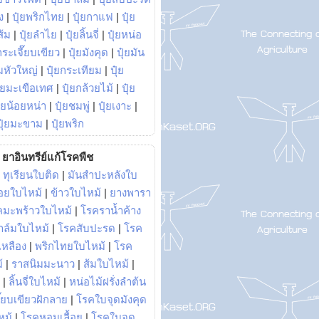
ง
|
ปุ๋ยพริกไทย
|
ปุ๋ยกาแฟ
|
ปุ๋ย
ส้ม
|
ปุ๋ยลำไย
|
ปุ๋ยลิ้นจี่
|
ปุ๋ยหน่อ
กระเจี๊ยบเขียว
|
ปุ๋ยมังคุด
|
ปุ๋ยมัน
มหัวใหญ่
|
ปุ๋ยกระเทียม
|
ปุ๋ย
ุ๋ยมะเขือเทศ
|
ปุ๋ยกล้วยไม้
|
ปุ๋ย
ุ๋ยน้อยหน่า
|
ปุ๋ยชมพู่
|
ปุ๋ยเงาะ
|
ปุ๋ยมะขาม
|
ปุ๋ยพริก
ยาอินทรีย์แก้โรคพืช
|
ทุเรียนใบติด
|
มันสำปะหลังใบ
อยใบไหม้
|
ข้าวใบไหม้
|
ยางพารา
คมะพร้าวใบไหม้
|
โรคราน้ำค้าง
าล์มใบไหม้
|
โรคสับปะรด
|
โรค
วเหลือง
|
พริกไทยใบไหม้
|
โรค
้
|
ราสนิมมะนาว
|
ส้มใบไหม้
|
|
ลิ้นจี่ใบไหม้
|
หน่อไม้ฝรั่งลำต้น
ี๊ยบเขียวฝักลาย
|
โรคใบจุดมังคุด
หม้
|
โรคหอมเลื้อย
|
โรคใบจุด