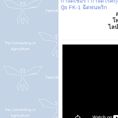
กำจัดเชื้อรา
กำจัดโรคกุ้
ปุ๋ย FK-1 ฉีดพ่นพริก
ส
โ
ไลน