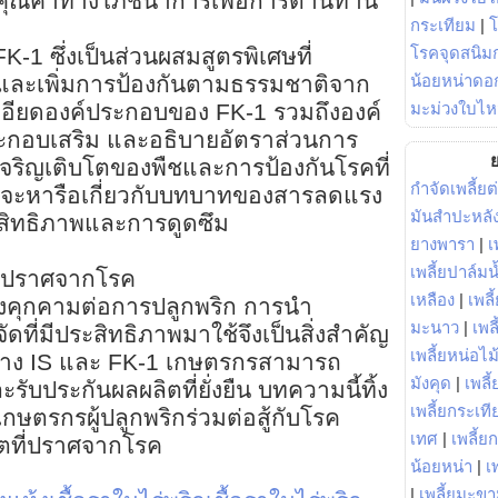
ิ่มคุณค่าทางโภชนาการเพื่อการต้านทาน
กระเทียม
|
โรคจุดสนิมก
-1 ซึ่งเป็นส่วนผสมสูตรพิเศษที่
น้อยหน่าดอก
ชและเพิ่มการป้องกันตามธรรมชาติจาก
มะม่วงใบไห
ะเอียดองค์ประกอบของ FK-1 รวมถึงองค์
กอบเสริม และอธิบายอัตราส่วนการ
ย
เจริญเติบโตของพืชและการป้องกันโรคที่
กำจัดเพลี้ยต
าจะหารือเกี่ยวกับบทบาทของสารลดแรง
มันสำปะหลั
ะสิทธิภาพและการดูดซึม
ยางพารา
|
เ
เพลี้ยปาล์มน
ี่ปราศจากโรค
เหลือง
|
เพลี
งคงคุกคามต่อการปลูกพริก การนำ
มะนาว
|
เพล
ที่มีประสิทธิภาพมาใช้จึงเป็นสิ่งสำคัญ
เพลี้ยหน่อไม้
อย่าง IS และ FK-1 เกษตรกรสามารถ
มังคุด
|
เพลี้
รับประกันผลผลิตที่ยั่งยืน บทความนี้ทิ้ง
เพลี้ยกระเที
เกษตรกรผู้ปลูกพริกร่วมต่อสู้กับโรค
เทศ
|
เพลี้ย
คตที่ปราศจากโรค
น้อยหน่า
|
เ
|
เพลี้ยมะข