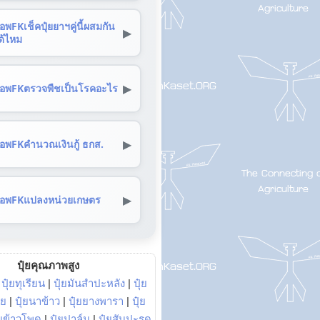
อพFKเช็คปุ๋ยยาฯคู่นี้ผสมกัน
▶
ด้ไหม
▶
อพFKตรวจพืชเป็นโรคอะไร
▶
อพFKคำนวณเงินกู้ ธกส.
▶
อพFKแปลงหน่วยเกษตร
ปุ๋ยคุณภาพสูง
|
ปุ๋ยทุเรียน
|
ปุ๋ยมันสำปะหลัง
|
ปุ๋ย
อย
|
ปุ๋ยนาข้าว
|
ปุ๋ยยางพารา
|
ปุ๋ย
๋ยข้าวโพด
|
ปุ๋ยปาล์ม
|
ปุ๋ยสับปะรด