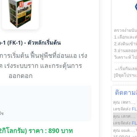
ตรวจง่ายนั
1.เลือกและ
1 (FK-1) - ตัวหลักเริ่มต้น
2.ส่งดินเข้า
3.อ่านผลออน
รเริ่มต้น ฟื้นฟูพืชที่อ่อนแอ เร่ง
วิเคราะห์ ไปต
ต เร่งระบบราก และกระตุ้นการ
→เริ่มกันเล
ออกดอก
[มีชุดโปรฯแ
ติดตามสิ
คุณ เพทา...
,
เลขจัดส่ง
F
ืช
คุณ เสกศ...
,
เลขจัดส่ง
F
(2กิโลกรัม) ราคา : 890 บาท
คุณ ssuk...
,
15:00:04
, เ