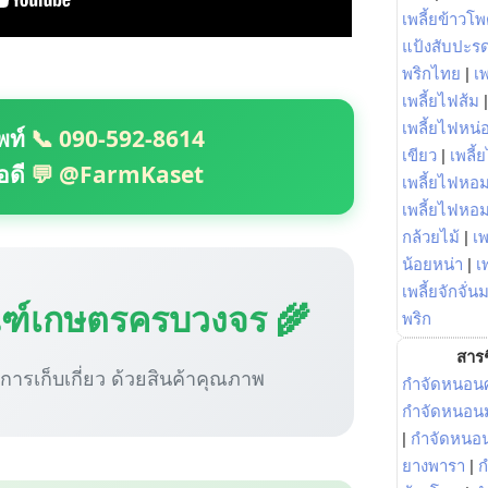
เพลี้ยข้าวโ
แป้งสับปะร
พริกไทย
|
เ
เพลี้ยไฟส้ม
เพลี้ยไฟหน่อ
พท์
📞 090-592-8614
เขียว
|
เพลี้
อดี
💬 @FarmKaset
เพลี้ยไฟหอม
เพลี้ยไฟหอ
กล้วยไม้
|
เพ
น้อยหน่า
|
เ
เพลี้ยจักจั่น
ณฑ์เกษตรครบวงจร 🌾
พริก
สารช
ู่การเก็บเกี่ยว ด้วยสินค้าคุณภาพ
กำจัดหนอนศ
กำจัดหนอนม
|
กำจัดหนอ
ยางพารา
|
ก