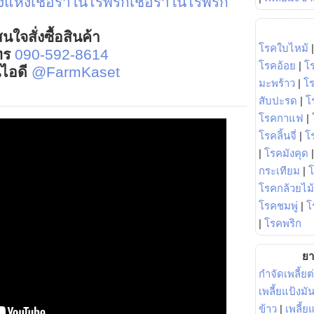
งแห้งเชื้อราในไร่พริกเชื้อราในไร่พริก
นใจสั่งซื้อสินค้า
โรคใบไหม้
ทร
090-592-8614
โรคอ้อย
|
โ
์ไอดี
@FarmKaset
มะพร้าว
|
โ
สับปะรด
|
โ
โรคกาแฟ
|
โรคลิ้นจี่
|
โร
|
โรคมังคุด
กระเทียม
|
โรคกล้วยไม้
โรคชมพู่
|
โ
|
โรคพริก
ยา
กำจัดเพลี้ยต
เพลี้ยแป้งม
ข้าว
|
เพลี้