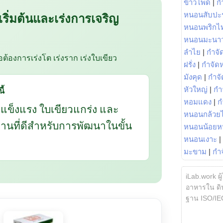
ข้าวโพด
|
ก
 เริ่มต้นและเร่งการเจริญ
หนอนสับปะ
หนอนพริกไ
หนอนมะนา
ลำไย
|
กำจัด
ือต้องการเร่งโต เร่งราก เร่งใบเขียว
ฝรั่ง
|
กำจัด
มังคุด
|
กำจั
ี้
หัวใหญ่
|
กำ
หอมแดง
|
ก
กแข็งแรง ใบเขียวแกร่ง และ
หนอนกล้วยไ
นฐานที่ดีสำหรับการพัฒนาในขั้น
หนอนน้อยห
หนอนเงาะ
|
มะขาม
|
กำ
iLab.work ผู
อาหารใน ดิน
ฐาน ISO/IE