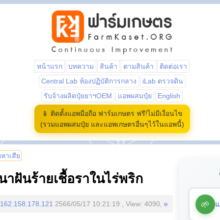
หน้าแรก
บทความ
สินค้า
ตามสินค้า
ติดต่อเรา
Central Lab ห้องปฏิบัติการกลาง
iLab ตรวจดิน
รับจ้างผลิตปุ๋ยยาฯOEM
แอพผสมปุ๋ย
English
📱 ติดตั้งแอพมือถือ ฟาร์มเกษตร ฟรี!ไม่มีเงื่อนไข
(รวมแอพผสมปุ๋ย และแอพเกษตรอื่นๆไว้ในแอพนี้)
้อหาเสีย
นาฝันร้ายเชื้อราในไร่พริก
🌱
แ
162.158.178.121
2566/05/17 10:21:19 , View: 4090,
e