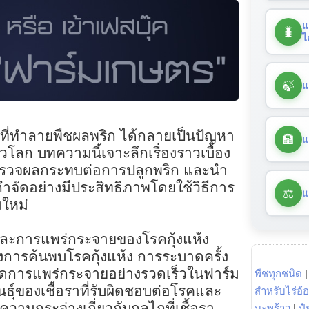
แ
🐛
ไ
🍃
แ
้อราที่ทำลายพืชผลพริก ได้กลายเป็นปัญหา
🏦
แ
โลก บทความนี้เจาะลึกเรื่องราวเบื้อง
สำรวจผลกระทบต่อการปลูกพริก และนำ
ำจัดอย่างมีประสิทธิภาพโดยใช้วิธีการ
⚖️
แ
มใหม่
และการแพร่กระจายของโรคกุ้งแห้ง
ึงการค้นพบโรคกุ้งแห้ง การระบาดครั้ง
เกิดการแพร่กระจายอย่างรวดเร็วในฟาร์ม
พืชทุกชนิด
ุ์ของเชื้อราที่รับผิดชอบต่อโรคและ
สำหรับไร่อ้
วามกระจ่างเกี่ยวกับกลไกที่เชื้อรา
มะพร้าว
|
ปุ