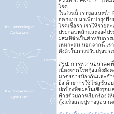
ส่วนที่ 4: FK-1: การเพ
โรค
ในส่วนนี้ เราขอแนะนำ FK
ออกแบบมาเพื่อบำรุงพื
โรคเชื้อรา เราให้รายล
ประกอบหลักและองค์ประ
ผสมที่จำเป็นสำหรับการ
เหมาะสม นอกจากนี้ เร
ตึงผิวในการปรับปรุงปร
สรุป: การหว่านอนาคตท
เนื่องจากโรคกุ้งแห้งยั
มาตรการป้องกันและกำจัด
ยิ่ง ด้วยการใช้โซลูชัน
ปกป้องพืชผลในเชิงรุกและ
ท้ายด้วยการเรียกร้องให้
กุ้งแห้งและปูทางสู่อนา