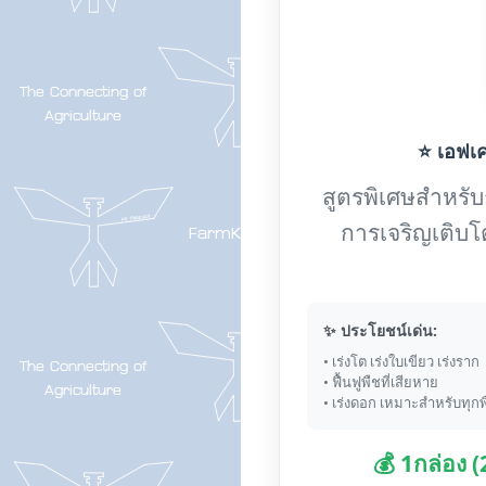
⭐ เอฟเค-
สูตรพิเศษสำหรับกา
การเจริญเติบโ
✨ ประโยชน์เด่น:
• เร่งโต เร่งใบเขียว เร่งราก
• ฟื้นฟูพืชที่เสียหาย
• เร่งดอก เหมาะสำหรับทุกพ
💰 1กล่อง 