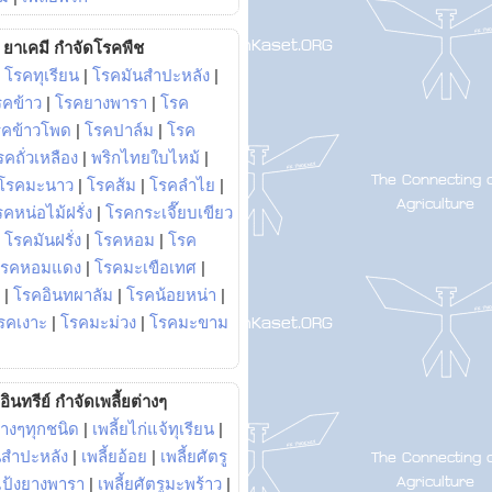
ยาเคมี กำจัดโรคพืช
|
โรคทุเรียน
|
โรคมันสำปะหลัง
|
รคข้าว
|
โรคยางพารา
|
โรค
รคข้าวโพด
|
โรคปาล์ม
|
โรค
รคถั่วเหลือง
|
พริกไทยใบไหม้
|
โรคมะนาว
|
โรคส้ม
|
โรคลำไย
|
คหน่อไม้ฝรั่ง
|
โรคกระเจี๊ยบเขียว
|
โรคมันฝรั่ง
|
โรคหอม
|
โรค
โรคหอมแดง
|
โรคมะเขือเทศ
|
|
โรคอินทผาลัม
|
โรคน้อยหน่า
|
รคเงาะ
|
โรคมะม่วง
|
โรคมะขาม
อินทรีย์ กำจัดเพลี้ยต่างๆ
่างๆทุกชนิด
|
เพลี้ยไก่แจ้ทุเรียน
|
ันสำปะหลัง
|
เพลี้ยอ้อย
|
เพลี้ยศัตรู
ยแป้งยางพารา
|
เพลี้ยศัตรูมะพร้าว
|