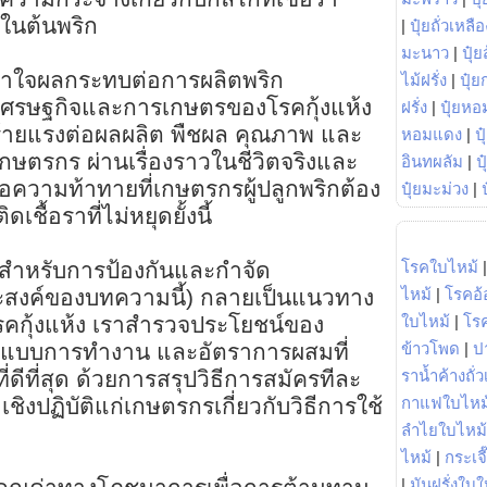
ในต้นพริก
|
ปุ๋ยถั่วเหลือ
มะนาว
|
ปุ๋ย
ข้าใจผลกระทบต่อการผลิตพริก
ไม้ฝรั่ง
|
ปุ๋ย
เศรษฐกิจและการเกษตรของโรคกุ้งแห้ง
ฝรั่ง
|
ปุ๋ยหอ
ร้ายแรงต่อผลผลิต พืชผล คุณภาพ และ
หอมแดง
|
ป
ตรกร ผ่านเรื่องราวในชีวิตจริงและ
อินทผลัม
|
ป
อความท้าทายที่เกษตรกรผู้ปลูกพริกต้อง
ปุ๋ยมะม่วง
|
เชื้อราที่ไม่หยุดยั้งนี้
โรคใบไหม้
S สำหรับการป้องกันและกำจัด
ไหม้
|
โรคอ้
ประสงค์ของบทความนี้) กลายเป็นแนวทาง
ใบไหม้
|
โร
โรคกุ้งแห้ง เราสำรวจประโยชน์ของ
ข้าวโพด
|
ป
รูปแบบการทำงาน และอัตราการผสมที่
ราน้ำค้างถั่
ี่ดีที่สุด ด้วยการสรุปวิธีการสมัครทีละ
กาแฟใบไหม
ิงปฏิบัติแก่เกษตรกรเกี่ยวกับวิธีการใช้
ลำไยใบไหม้
ไหม้
|
กระเจ
|
มันฝรั่งใบใ