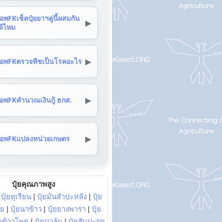
อพFKเช็คปุ๋ยยาฯคู่นี้ผสมกัน
▶
ด้ไหม
▶
อพFKตรวจพืชเป็นโรคอะไร
▶
อพFKคำนวณเงินกู้ ธกส.
▶
อพFKแปลงหน่วยเกษตร
ปุ๋ยคุณภาพสูง
|
ปุ๋ยทุเรียน
|
ปุ๋ยมันสำปะหลัง
|
ปุ๋ย
อย
|
ปุ๋ยนาข้าว
|
ปุ๋ยยางพารา
|
ปุ๋ย
๋ยข้าวโพด
|
ปุ๋ยปาล์ม
|
ปุ๋ยสับปะรด