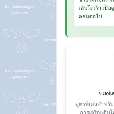
เติบโตเร็ว เป็
ตอนต่อไป
⭐ เอฟเค-
สูตรพิเศษสำหรับกา
การเจริญเติบโ