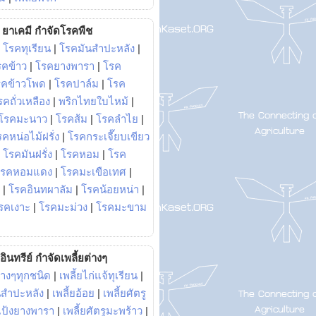
ยาเคมี กำจัดโรคพืช
|
โรคทุเรียน
|
โรคมันสำปะหลัง
|
รคข้าว
|
โรคยางพารา
|
โรค
รคข้าวโพด
|
โรคปาล์ม
|
โรค
รคถั่วเหลือง
|
พริกไทยใบไหม้
|
โรคมะนาว
|
โรคส้ม
|
โรคลำไย
|
คหน่อไม้ฝรั่ง
|
โรคกระเจี๊ยบเขียว
|
โรคมันฝรั่ง
|
โรคหอม
|
โรค
โรคหอมแดง
|
โรคมะเขือเทศ
|
|
โรคอินทผาลัม
|
โรคน้อยหน่า
|
รคเงาะ
|
โรคมะม่วง
|
โรคมะขาม
อินทรีย์ กำจัดเพลี้ยต่างๆ
่างๆทุกชนิด
|
เพลี้ยไก่แจ้ทุเรียน
|
ันสำปะหลัง
|
เพลี้ยอ้อย
|
เพลี้ยศัตรู
ยแป้งยางพารา
|
เพลี้ยศัตรูมะพร้าว
|