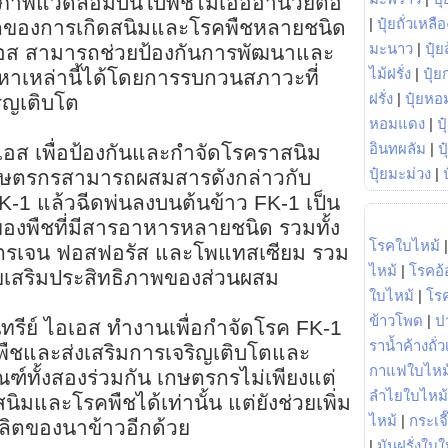
สภาพแวดล้อมบนใบพืชไม่เอื้ออำนวยต่อ
|
ปุ๋ยถั่วเหลือ
หลักของการเกิดสนิมและโรคพืชหลายชนิด
มะนาว
|
ปุ๋ย
เอส สามารถช่วยป้องกันการพัฒนาและ
ไม้ฝรั่ง
|
ปุ๋ย
าเหล่านี้ได้โดยการรบกวนสภาวะที่
ฝรั่ง
|
ปุ๋ยหอ
ิญเติบโต
หอมแดง
|
ป
อินทผลัม
|
ป
เอส เพื่อป้องกันและกำจัดโรคราสนิม
ปุ๋ยมะม่วง
|
กษตรกรสามารถผสมสารดังกล่าวกับ
า FK-1 แล้วฉีดพ่นลงบนต้นข้าว FK-1 เป็น
ของพืชที่มีสารอาหารหลายชนิด รวมทั้ง
โรคใบไหม้
นโตรเจน ฟอสฟอรัส และโพแทสเซียม รวม
ไหม้
|
โรคอ้
่วยเสริมประสิทธิภาพของส่วนผสม
ใบไหม้
|
โร
ข้าวโพด
|
ป
รีย์ ไอเอส ทำงานเพื่อกำจัดโรค FK-1
ราน้ำค้างถั่
พืชและส่งเสริมการเจริญเติบโตและ
กาแฟใบไหม
ภัณฑ์ทั้งสองร่วมกัน เกษตรกรไม่เพียงแต่
ลำไยใบไหม้
ิมและโรคพืชได้เท่านั้น แต่ยังช่วยเพิ่ม
ไหม้
|
กระเจ
ิตของนาข้าวอีกด้วย
|
มันฝรั่งใบใ