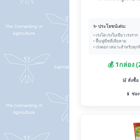
✨ ประโยชน์เด่น:
• เร่งโต เร่งใบเขียว เร่งราก
• ฟื้นฟูพืชที่เสียหาย
• เร่งดอก เหมาะสำหรับทุกพ
💰 1กล่อง 
🛒 สั่งซื้
📱 ช่อง