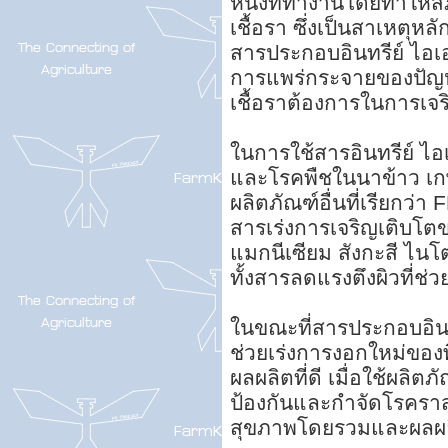
หนึ่งที่ทำงานโดยทำให้
เชื้อรา ซึ่งเป็นสาเหตุ
สารประกอบอินทรีย์ ไอ
การแพร่กระจายของปัญห
เชื้อราต้องการในการเจร
ในการใช้สารอินทรีย์ ไอ
และโรคพืชในนาข้าว เ
ผลิตภัณฑ์อื่นที่เรียกว่
สารเร่งการเจริญเติบโต
แมกนีเซียม สังกะสี ไ
ทั้งสารลดแรงตึงผิวที่ช
ในขณะที่สารประกอบอินท
ช่วยเร่งการงอกใหม่ของ
ผลผลิตที่ดี เมื่อใช้ผลิต
ป้องกันและกำจัดโรคราสน
สุขภาพโดยรวมและผลผล