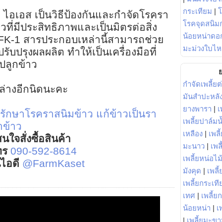
กระเทียม
|
์ ไอเอส เป็นวิธีป้องกันและกำจัดโรครา
โรคจุดสนิมก
ี่มีประสิทธิภาพและเป็นมิตรต่อสิ่ง
น้อยหน่าดอก
บ FK-1 สารประกอบเหล่านี้สามารถช่วย
มะม่วงใบไห
ับปรุงผลผลิต ทำให้เป็นเครื่องมือที่
ปลูกข้าว
ย
กำจัดเพลี้ยต
ลงล่างอีกนิดนะคะ
มันสำปะหลั
ยางพารา
|
เ
รักษาโรคราสนิมข้าว
แก้ข้าวเป็นรา
เพลี้ยปาล์มน
าข้าว
เหลือง
|
เพลี
นใจสั่งซื้อสินค้า
มะนาว
|
เพล
ทร
090-592-8614
เพลี้ยหน่อไม้
์ไอดี
@FarmKaset
มังคุด
|
เพลี้
เพลี้ยกระเที
เทศ
|
เพลี้ย
น้อยหน่า
|
เ
|
เพลี้ยมะข