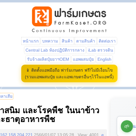
หน้าแรก
บทความ
สินค้า
ตามสินค้า
ติดต่อเรา
Central Lab ห้องปฏิบัติการกลาง
iLab ตรวจดิน
รับจ้างผลิตปุ๋ยยาฯOEM
แอพผสมปุ๋ย
English
📱 ติดตั้งแอพมือถือ ฟาร์มเกษตร ฟรี!ไม่มีเงื่อนไข
(รวมแอพผสมปุ๋ย และแอพเกษตรอื่นๆไว้ในแอพนี้)
้อหาเสีย
ราสนิม และโรคพืช ในนาข้าว
และธาตุอาหารพืช
🌱
แ
162.158.204.221
2566/01/07 13:05:28 , View: 4001,
e