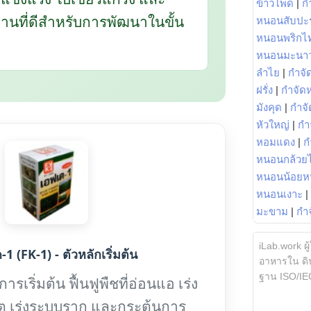
ข้าวโพด
|
ก
นฐานที่ดีสำหรับการพัฒนาในขั้น
หนอนสับปะ
หนอนพริกไ
หนอนมะนา
ลำไย
|
กำจัด
ฝรั่ง
|
กำจัด
มังคุด
|
กำจั
หัวใหญ่
|
กำ
หอมแดง
|
ก
หนอนกล้วยไ
หนอนน้อยห
หนอนเงาะ
|
มะขาม
|
กำ
iLab.work ผู
1 (FK-1) - ตัวหลักเริ่มต้น
อาหารใน ดิน
ฐาน ISO/IE
รเริ่มต้น ฟื้นฟูพืชที่อ่อนแอ เร่ง
ต เร่งระบบราก และกระตุ้นการ