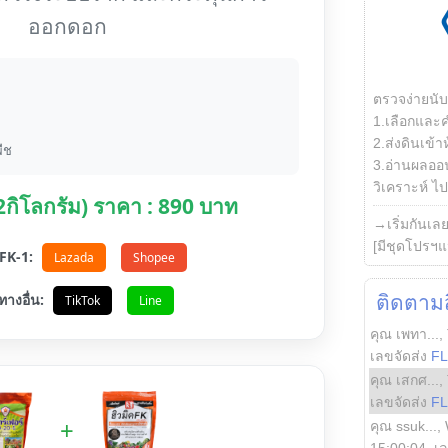
ออกดอก
ตรวจง่ายนั
1.เลือกและ
2.ส่งดินเข้า
ืช
3.อ่านผลออน
วิเคราะห์ ไปต
(2กิโลกรัม) ราคา : 890 บาท
→เริ่มกันเล
[มีชุดโปรฯแ
อ FK-1:
Lazada
Shopee
ทางอื่น:
ติดตามสิ
TikTok
Line
คุณ เพทา...
,
เลขจัดส่ง
F
คุณ เสกศ...
,
เลขจัดส่ง
F
+
คุณ ssuk...
,
15:00:04
, เ