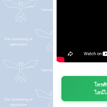
โทรศั
ไลน์ไ