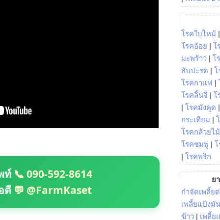
โรคใบไหม้
โรคอ้อย
|
โ
มะพร้าว
|
โ
สับปะรด
|
โ
โรคกาแฟ
|
โรคลิ้นจี่
|
โร
|
โรคมังคุด
กระเทียม
|
โรคกล้วยไม้
โรคชมพู่
|
โ
|
โรคพริก
พท์
📞 090-592-8614
ยา
อดี
💬 @FarmKaset
กำจัดเพลี้ยต
เพลี้ยแป้งม
ข้าว
|
เพลี้