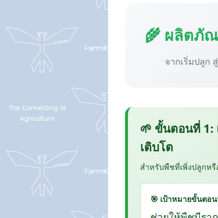
🌾 ผลิตภั
จากเริ่มปลูก ส
🌱 ขั้นตอนที่ 1:
เติบโต
สำหรับพืชที่เพิ่งปลูกหร
🎯 เป้าหมายขั้นตอนน
ช่วยให้พืชมีรา