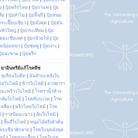
ง
|
ปุ๋ยพริกไทย
|
ปุ๋ยกาแฟ
|
ปุ๋ย
ส้ม
|
ปุ๋ยลำไย
|
ปุ๋ยลิ้นจี่
|
ปุ๋ยหน่อ
กระเจี๊ยบเขียว
|
ปุ๋ยมังคุด
|
ปุ๋ยมัน
มหัวใหญ่
|
ปุ๋ยกระเทียม
|
ปุ๋ย
ุ๋ยมะเขือเทศ
|
ปุ๋ยกล้วยไม้
|
ปุ๋ย
ุ๋ยน้อยหน่า
|
ปุ๋ยชมพู่
|
ปุ๋ยเงาะ
|
ปุ๋ยมะขาม
|
ปุ๋ยพริก
ยาอินทรีย์แก้โรคพืช
|
ทุเรียนใบติด
|
มันสำปะหลังใบ
อยใบไหม้
|
ข้าวใบไหม้
|
ยางพารา
คมะพร้าวใบไหม้
|
โรคราน้ำค้าง
าล์มใบไหม้
|
โรคสับปะรด
|
โรค
วเหลือง
|
พริกไทยใบไหม้
|
โรค
้
|
ราสนิมมะนาว
|
ส้มใบไหม้
|
|
ลิ้นจี่ใบไหม้
|
หน่อไม้ฝรั่งลำต้น
ี๊ยบเขียวฝักลาย
|
โรคใบจุดมังคุด
หม้
|
โรคหอมเลื้อย
|
โรคใบจุด