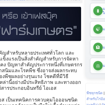
แ
🐛
ไ
🍃
แ
🏦
แ
ำคัญสำหรับหลายประเทศทั่วโลก และ
แข็งแรงเป็นสิ่งสำคัญสำหรับการจัดหา
มั่นคง ปัญหาสำคัญประการหนึ่งที่เกษตรกร
⚖️
แ
คราสนิมและโรคพืช ซึ่งอาจส่งผลกระทบ
ืชผลอย่างรุนแรง โชคดีที่มีวิธี
หล่านี้อย่างมีประสิทธิภาพ และทางออก
ใช้สารประกอบอินทรีย์ ไอเอส
พืชทุกชนิด
สำหรับไร่อ้
เอส เป็นเทคนิคการควบคุมไอออนชนิด
มะพร้าว
|
ปุ