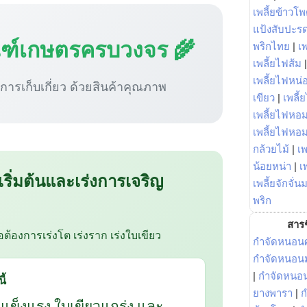
เพลี้ยข้าวโ
แป้งสับปะร
ณฑ์เกษตรครบวงจร 🌾
พริกไทย
|
เ
เพลี้ยไฟส้ม
เพลี้ยไฟหน่อ
ู่การเก็บเกี่ยว ด้วยสินค้าคุณภาพ
เขียว
|
เพลี้
เพลี้ยไฟหอม
เพลี้ยไฟหอ
กล้วยไม้
|
เพ
น้อยหน่า
|
เ
 เริ่มต้นและเร่งการเจริญ
เพลี้ยจักจั่น
พริก
สารช
ือต้องการเร่งโต เร่งราก เร่งใบเขียว
กำจัดหนอนศ
กำจัดหนอนม
|
กำจัดหนอ
ี้
ยางพารา
|
ก
กแข็งแรง ใบเขียวแกร่ง และ