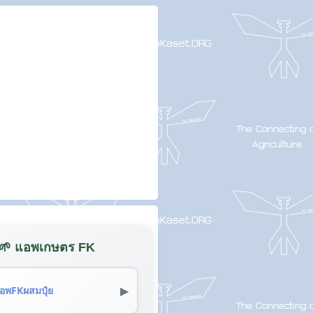
🌱 แอพเกษตร FK
▶
อพFKผสมปุ๋ย