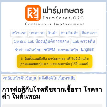
หน้าแรก
บทความ
สินค้า
ตามสินค้า
ติดต่อเรา
Central Lab ห้องปฏิบัติการกลาง
iLab ตรวจดิน
English
รับจ้างผลิตปุ๋ยยาฯOEM
แอพผสมปุ๋ย
📱 ติดตั้งแอพมือถือ ฟาร์มเกษตร ฟรี!ไม่มีเงื่อนไข
(รวมแอพผสมปุ๋ย และแอพเกษตรอื่นๆไว้ในแอพนี้)
<กลับหน้าค้นข้อมูล
แจ้งลิงค์ในเนื้อหาเสีย
การต่อสู้กับโรคพืชจากเชื้อรา โรครา
ดำ ในต้นหอม