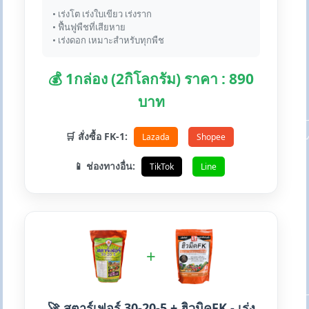
• เร่งโต เร่งใบเขียว เร่งราก
• ฟื้นฟูพืชที่เสียหาย
• เร่งดอก เหมาะสำหรับทุกพืช
💰 1กล่อง (2กิโลกรัม) ราคา : 890
บาท
🛒 สั่งซื้อ FK-1:
Lazada
Shopee
📱 ช่องทางอื่น:
TikTok
Line
+
🚀 สตาร์เฟอร์ 30-20-5 + ฮิวมิคFK - เร่ง