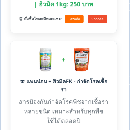
| ฮิวมิค 1kg: 250 บาท
🛒 สั่งซื้อไทอะมีทอกแซม:
Lazada
Shopee
+
🍄 แพนน่อน + ฮิวมิคFK - กำจัดโรคเชื้อ
รา
สารป้องกันกำจัดโรคพืชจากเชื้อรา
หลายชนิด เหมาะสำหรับทุกพืช
ใช้ได้ตลอดปี