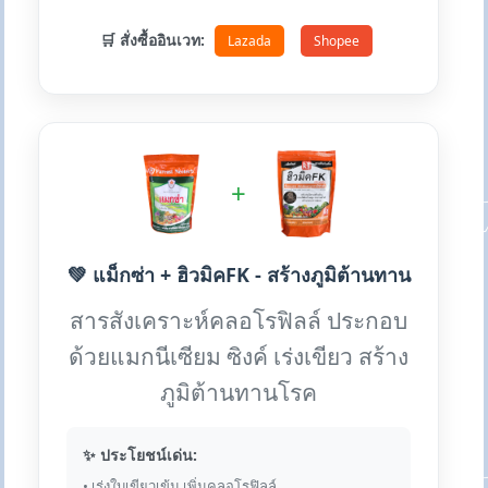
🛒 สั่งซื้ออินเวท:
Lazada
Shopee
+
💚 แม็กซ่า + ฮิวมิคFK - สร้างภูมิต้านทาน
สารสังเคราะห์คลอโรฟิลล์ ประกอบ
ด้วยแมกนีเซียม ซิงค์ เร่งเขียว สร้าง
ภูมิต้านทานโรค
✨ ประโยชน์เด่น:
• เร่งใบเขียวเข้ม เพิ่มคลอโรฟิลล์