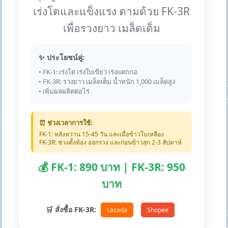
เร่งโตและแข็งแรง ตามด้วย FK-3R
เพื่อรวงยาว เมล็ดเต็ม
✨ ประโยชน์คู่:
• FK-1: เร่งโต เร่งใบเขียว เร่งแตกกอ
• FK-3R: รวงยาว เมล็ดเต็ม น้ำหนัก 1,000 เมล็ดสูง
• เพิ่มผลผลิตต่อไร่
⏰ ช่วงเวลาการใช้:
FK-1: หลังหว่าน 15-45 วัน และเมื่อข้าวใบเหลือง
FK-3R: ช่วงตั้งท้อง ออกรวง และก่อนข้าวสุก 2-3 สัปดาห์
💰 FK-1: 890 บาท | FK-3R: 950
บาท
🛒 สั่งซื้อ FK-3R:
Lazada
Shopee