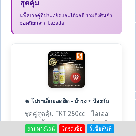
สุดคุ้ม
แพ็คเกจคู่ที่ประหยัดและได้ผลดี รวมถึงสินค้า
ยอดนิยมจาก Lazada
🔥 โปรฯเล็กยอดฮิต - บำรุง + ป้องกัน
ชุดคู่สุดคุ้ม FKT 250cc + ไอเอส
250cc ทั้งบำรุงและป้องกันโรค ใน
ถามทางไลน์
โทรสั่งซื้อ
สั่งซื้อทันที
ราคาเดียว