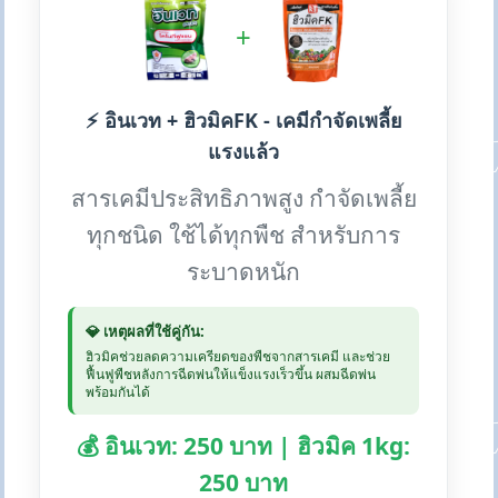
+
⚡ อินเวท + ฮิวมิคFK - เคมีกำจัดเพลี้ย
แรงแล้ว
สารเคมีประสิทธิภาพสูง กำจัดเพลี้ย
ทุกชนิด ใช้ได้ทุกพืช สำหรับการ
ระบาดหนัก
💎 เหตุผลที่ใช้คู่กัน:
ฮิวมิคช่วยลดความเครียดของพืชจากสารเคมี และช่วย
ฟื้นฟูพืชหลังการฉีดพ่นให้แข็งแรงเร็วขึ้น ผสมฉีดพ่น
พร้อมกันได้
💰 อินเวท: 250 บาท | ฮิวมิค 1kg:
250 บาท