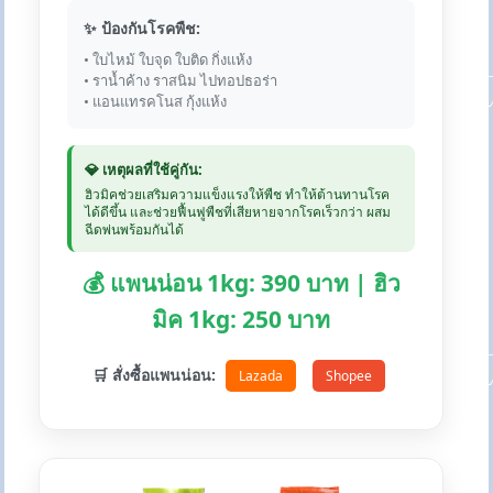
✨ ป้องกันโรคพืช:
• ใบไหม้ ใบจุด ใบติด กิ่งแห้ง
• ราน้ำค้าง ราสนิม ไปทอปธอร่า
• แอนแทรคโนส กุ้งแห้ง
💎 เหตุผลที่ใช้คู่กัน:
ฮิวมิคช่วยเสริมความแข็งแรงให้พืช ทำให้ต้านทานโรค
ได้ดีขึ้น และช่วยฟื้นฟูพืชที่เสียหายจากโรคเร็วกว่า ผสม
ฉีดพ่นพร้อมกันได้
💰 แพนน่อน 1kg: 390 บาท | ฮิว
มิค 1kg: 250 บาท
🛒 สั่งซื้อแพนน่อน:
Lazada
Shopee