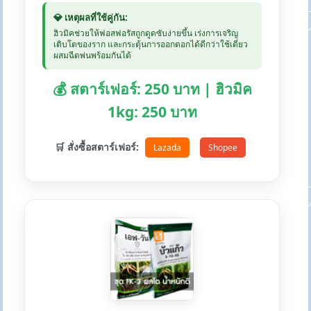
💎 เหตุผลที่ใช้คู่กัน:
ฮิวมิคช่วยให้ฟอสฟอรัสถูกดูดซับง่ายขึ้น เร่งการเจริญ
เติบโตของราก และกระตุ้นการออกดอกได้ดีกว่าใช้เดี่ยว
ผสมฉีดพ่นพร้อมกันได้
💰 สตาร์เฟอร์: 250 บาท | ฮิวมิค
1kg: 250 บาท
🛒 สั่งซื้อสตาร์เฟอร์:
Lazada
Shopee