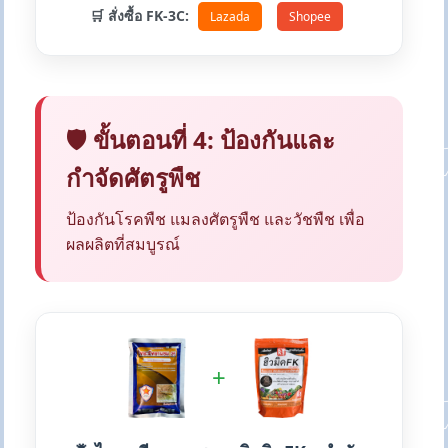
🛒 สั่งซื้อ FK-3C:
Lazada
Shopee
🛡️ ขั้นตอนที่ 4: ป้องกันและ
กำจัดศัตรูพืช
ป้องกันโรคพืช แมลงศัตรูพืช และวัชพืช เพื่อ
ผลผลิตที่สมบูรณ์
+