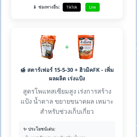
📱 ช่องทางอื่น:
TikTok
Line
+
🍯 สตาร์เฟอร์ 15-5-30 + ฮิวมิคFK - เพิ่ม
ผลผลิต เร่งแป้ง
สูตรโพแทสเซียมสูง เร่งการสร้าง
แป้ง น้ำตาล ขยายขนาดผล เหมาะ
สำหรับช่วงเก็บเกี่ยว
✨ ประโยชน์เด่น: