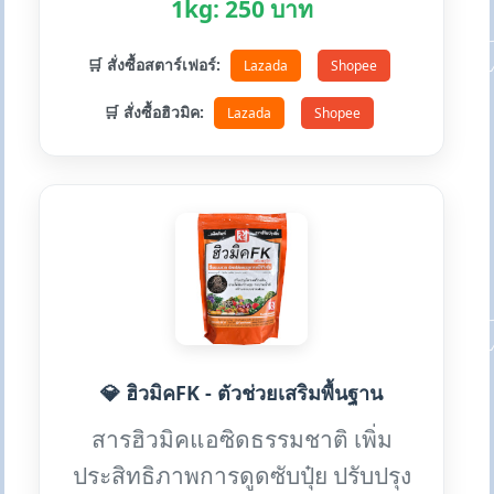
1kg: 250 บาท
🛒 สั่งซื้อสตาร์เฟอร์:
Lazada
Shopee
🛒 สั่งซื้อฮิวมิค:
Lazada
Shopee
💎 ฮิวมิคFK - ตัวช่วยเสริมพื้นฐาน
สารฮิวมิคแอซิดธรรมชาติ เพิ่ม
ประสิทธิภาพการดูดซับปุ๋ย ปรับปรุง