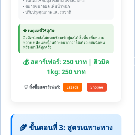
• โพแทสเซียมสูง เร่งแป้ง สร้างน้ำตาล
• ขยายขนาดผล เพิ่มน้ำหนัก
• ปรับปรุงคุณภาพและรสชาติ
💎 เหตุผลที่ใช้คู่กัน:
ฮิวมิคช่วยส่งโพแทสเซียมเข้าสู่ผลได้เร็วขึ้น เพิ่มความ
หวาน แป้ง และน้ำหนักผลมากกว่าใช้เดี่ยว ผสมฉีดพ่น
พร้อมกันได้ทุกครั้ง
💰 สตาร์เฟอร์: 250 บาท | ฮิวมิค
1kg: 250 บาท
🛒 สั่งซื้อสตาร์เฟอร์:
Lazada
Shopee
🌾 ขั้นตอนที่ 3: สูตรเฉพาะทาง