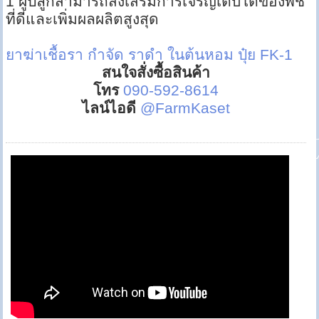
1 ผู้ปลูกสามารถส่งเสริมการเจริญเติบโตของพืช
ที่ดีและเพิ่มผลผลิตสูงสุด
ยาฆ่าเชื้อรา
กำจัด ราดำ ในต้นหอม
ปุ๋ย FK-1
สนใจสั่งซื้อสินค้า
โทร
090-592-8614
ไลน์ไอดี
@FarmKaset