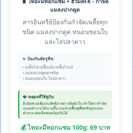
🐛 ไทอะมีทอกแซม + ฮิวมิคFK - กำจัด
แมลงปากดูด
สารอินทรีย์ป้องกันกำจัดเพลี้ยทุก
ชนิด แมลงปากดูด หนอนชอนใบ
และโล่ปลาดาว
✨ ป้องกันศัตรูพืช:
• เพลี้ยไฟ เพลี้ยแป้ง เพลี้ยไก่แจ้
• แมลงปากดูดทุกชนิด
• หนอนชอนใบ โล่ปลาดาว
💎 เหตุผลที่ใช้คู่กัน:
ฮิวมิคช่วยเพิ่มประสิทธิภาพการติดผิวใบ ทำให้สารกำจัด
แมลงทำงานได้นานขึ้น และช่วยฟื้นฟูพืชหลังถูกแมลง
ทำลาย ผสมฉีดพ่นพร้อมกันได้
💰 ไทอะมีทอกแซม 100g: 69 บาท