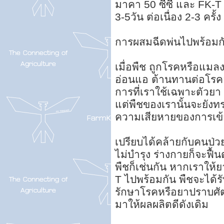
มาคา 50 ซีซี และ FK-T 5
3-5วัน ต่อเนื่อง 2-3 ครั้
การผสมฉีดพ่นไปพร้อมกั
เมื่อพืช ถูกโรคหรือแมล
อ่อนแอ ต้านทานต่อโรคแ
การที่เราใช้เฉพาะตัวย
แต่พืชของเรานั้นจะยังทร
ความเสียหายของการเข
เปรียบได้คล้ายกับคนป่
ไม่บำรุง ร่างกายก็จะฟื้
พืชก็เช่นกัน หากเราให
T ไปพร้อมกัน พืชจะได้ร
รักษาโรคหรือยาปราบศัตรู
มาให้ผลผลิตดีดังเดิม