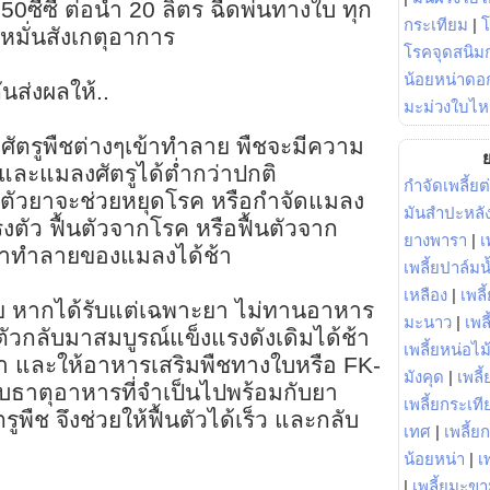
0ซีซี ต่อน้ำ 20 ลิตร ฉีดพ่นทางใบ ทุก
กระเทียม
|
ง หมั่นสังเกตุอาการ
โรคจุดสนิมก
น้อยหน่าดอก
นส่งผลให้..
มะม่วงใบไห
งศัตรูพืชต่างๆเข้าทำลาย พืชจะมีความ
ย
ละแมลงศัตรูได้ต่ำกว่าปกติ
กำจัดเพลี้ยต
า ตัวยาจะช่วยหยุดโรค หรือกำจัดแมลง
มันสำปะหลั
งตัว ฟื้นตัวจากโรค หรือฟื้นตัวจาก
ยางพารา
|
เ
้าทำลายของแมลงได้ช้า
เพลี้ยปาล์มน
เหลือง
|
เพลี
วย หากได้รับแต่เฉพาะยา ไม่ทานอาหาร
มะนาว
|
เพล
นตัวกลับมาสมบูรณ์แข็งแรงดังเดิมได้ช้า
เพลี้ยหน่อไม้
้ยา และให้อาหารเสริมพืชทางใบหรือ FK-
มังคุด
|
เพลี้
ับธาตุอาหารที่จำเป็นไปพร้อมกับยา
เพลี้ยกระเที
พืช จึงช่วยให้ฟื้นตัวได้เร็ว และกลับ
เทศ
|
เพลี้ย
น้อยหน่า
|
เ
|
เพลี้ยมะข