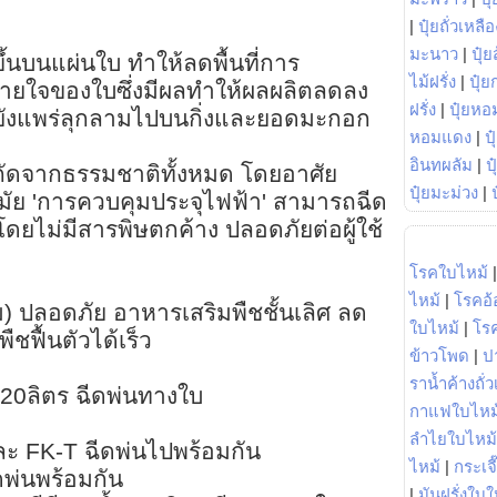
|
ปุ๋ยถั่วเหลือ
มะนาว
|
ปุ๋ย
ึ้นบนแผ่นใบ ทำให้ลดพื้นที่การ
ไม้ฝรั่ง
|
ปุ๋ย
ายใจของใบซึ่งมีผลทำให้ผลผลิตลดลง
ฝรั่ง
|
ปุ๋ยหอ
ำยังแพร่ลุกลามไปบนกิ่งและยอดมะกอก
หอมแดง
|
ป
อินทผลัม
|
ป
สกัดจากธรรมชาติทั้งหมด โดยอาศัย
ปุ๋ยมะม่วง
|
สมัย 'การควบคุมประจุไฟฟ้า' สามารถฉีด
 โดยไม่มีสารพิษตกค้าง ปลอดภัยต่อผู้ใช้
โรคใบไหม้
ไหม้
|
โรคอ้
) ปลอดภัย อาหารเสริมพืชชั้นเลิศ ลด
ใบไหม้
|
โร
พืชฟื้นตัวได้เร็ว
ข้าวโพด
|
ป
ราน้ำค้างถั่
ำ 20ลิตร ฉีดพ่นทางใบ
กาแฟใบไหม
ลำไยใบไหม้
ะ FK-T ฉีดพ่นไปพร้อมกัน
ไหม้
|
กระเจ
พ่นพร้อมกัน
|
มันฝรั่งใบใ