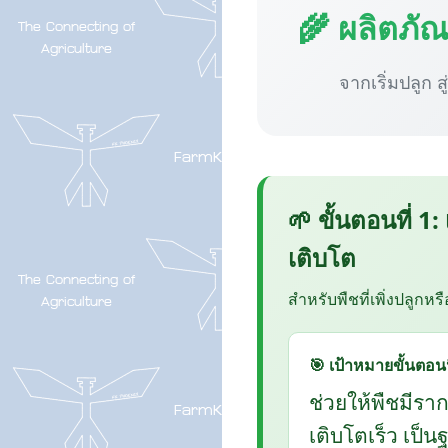
🌾 ผลิตภั
จากเริ่มปลูก ส
🌱 ขั้นตอนที่ 1:
เติบโต
สำหรับพืชที่เพิ่งปลูกหร
🎯 เป้าหมายขั้นตอนน
ช่วยให้พืชมีรา
เติบโตเร็ว เป็