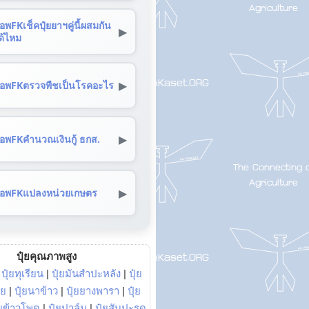
อพFKเช็คปุ๋ยยาฯคู่นี้ผสมกัน
▶
ด้ไหม
▶
อพFKตรวจพืชเป็นโรคอะไร
▶
อพFKคำนวณเงินกู้ ธกส.
▶
อพFKแปลงหน่วยเกษตร
ปุ๋ยคุณภาพสูง
|
ปุ๋ยทุเรียน
|
ปุ๋ยมันสำปะหลัง
|
ปุ๋ย
อย
|
ปุ๋ยนาข้าว
|
ปุ๋ยยางพารา
|
ปุ๋ย
๋ยข้าวโพด
|
ปุ๋ยปาล์ม
|
ปุ๋ยสับปะรด