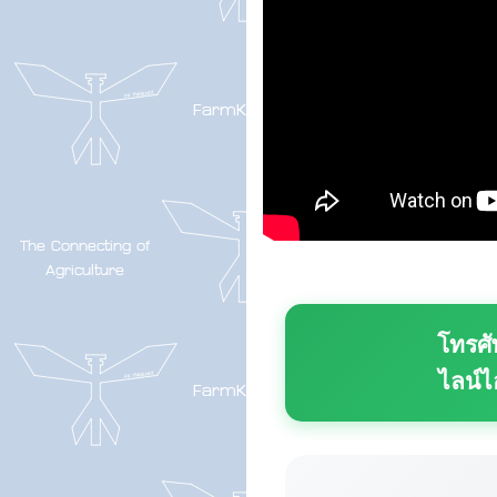
โทรศั
ไลน์ไ