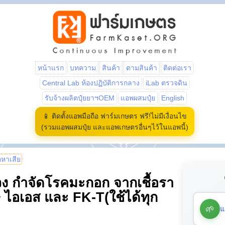
หน้าแรก
บทความ
สินค้า
ตามสินค้า
ติดต่อเรา
Central Lab ห้องปฏิบัติการกลาง
iLab ตรวจดิน
รับจ้างผลิตปุ๋ยยาฯOEM
แอพผสมปุ๋ย
English
📱 ติดตั้งแอพมือถือ ฟาร์มเกษตร ฟรี!ไม่มีเงื่อนไข
(รวมแอพผสมปุ๋ย และแอพเกษตรอื่นๆไว้ในแอพนี้)
้อหาเสีย
วง กำจัดโรคมะกอก จากเชื้อรา
 ไอเอส และ FK-T(ใช้ได้ทุก
🌱
แ