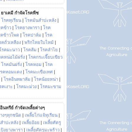
ยาเคมี กำจัดโรคพืช
|
โรคทุเรียน
|
โรคมันสำปะหลัง
|
รคข้าว
|
โรคยางพารา
|
โรค
รคข้าวโพด
|
โรคปาล์ม
|
โรค
รคถั่วเหลือง
|
พริกไทยใบไหม้
|
โรคมะนาว
|
โรคส้ม
|
โรคลำไย
|
คหน่อไม้ฝรั่ง
|
โรคกระเจี๊ยบเขียว
|
โรคมันฝรั่ง
|
โรคหอม
|
โรค
โรคหอมแดง
|
โรคมะเขือเทศ
|
|
โรคอินทผาลัม
|
โรคน้อยหน่า
|
รคเงาะ
|
โรคมะม่วง
|
โรคมะขาม
อินทรีย์ กำจัดเพลี้ยต่างๆ
่างๆทุกชนิด
|
เพลี้ยไก่แจ้ทุเรียน
|
ันสำปะหลัง
|
เพลี้ยอ้อย
|
เพลี้ยศัตรู
ยแป้งยางพารา
|
เพลี้ยศัตรูมะพร้าว
|