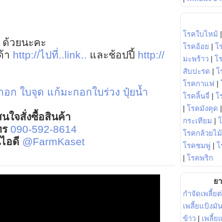
โรคใบไหม้
 ด้วยนะคะ
โรคอ้อย
|
โ
ด้า
http://ไปที่..link..
และช้อปปี้
http://
มะพร้าว
|
โ
สับปะรด
|
โ
โรคกาแฟ
|
กอก ใบจุด
แก้มะกอกใบร่วง
ปุ๋ยน้ำ
โรคลิ้นจี่
|
โร
|
โรคมังคุด
นใจสั่งซื้อสินค้า
กระเทียม
|
ทร
090-592-8614
โรคกล้วยไม้
์ไอดี
@FarmKaset
โรคชมพู่
|
โ
|
โรคพริก
ยา
กำจัดเพลี้ยต
เพลี้ยแป้งม
ข้าว
|
เพลี้