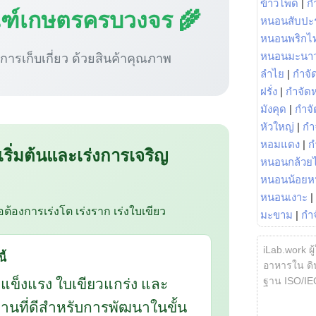
ข้าวโพด
|
ก
ณฑ์เกษตรครบวงจร 🌾
หนอนสับปะ
หนอนพริกไ
ู่การเก็บเกี่ยว ด้วยสินค้าคุณภาพ
หนอนมะนา
ลำไย
|
กำจัด
ฝรั่ง
|
กำจัด
มังคุด
|
กำจั
หัวใหญ่
|
กำ
หอมแดง
|
ก
 เริ่มต้นและเร่งการเจริญ
หนอนกล้วยไ
หนอนน้อยห
หนอนเงาะ
|
ือต้องการเร่งโต เร่งราก เร่งใบเขียว
มะขาม
|
กำ
iLab.work ผู
ี้
อาหารใน ดิน
กแข็งแรง ใบเขียวแกร่ง และ
ฐาน ISO/IE
นฐานที่ดีสำหรับการพัฒนาในขั้น