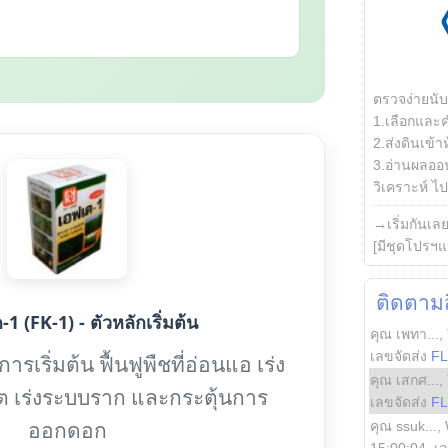
ตรวจง่ายนั
1.เลือกและ
2.ส่งดินเข้า
3.อ่านผลออน
วิเคราะห์ ไปต
→เริ่มกันเล
[มีชุดโปรฯแ
ติดตามสิ
1 (FK-1) - ตัวหลักเริ่มต้น
คุณ เพทา...
,
เลขจัดส่ง
F
รเริ่มต้น ฟื้นฟูพืชที่อ่อนแอ เร่ง
คุณ เสกศ...
,
ต เร่งระบบราก และกระตุ้นการ
เลขจัดส่ง
F
ออกดอก
คุณ ssuk...
,
15:00:04
, เ