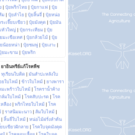
ง
|
ปุ๋ยพริกไทย
|
ปุ๋ยกาแฟ
|
ปุ๋ย
ส้ม
|
ปุ๋ยลำไย
|
ปุ๋ยลิ้นจี่
|
ปุ๋ยหน่อ
กระเจี๊ยบเขียว
|
ปุ๋ยมังคุด
|
ปุ๋ยมัน
มหัวใหญ่
|
ปุ๋ยกระเทียม
|
ปุ๋ย
ุ๋ยมะเขือเทศ
|
ปุ๋ยกล้วยไม้
|
ปุ๋ย
ุ๋ยน้อยหน่า
|
ปุ๋ยชมพู่
|
ปุ๋ยเงาะ
|
ปุ๋ยมะขาม
|
ปุ๋ยพริก
ยาอินทรีย์แก้โรคพืช
|
ทุเรียนใบติด
|
มันสำปะหลังใบ
อยใบไหม้
|
ข้าวใบไหม้
|
ยางพารา
คมะพร้าวใบไหม้
|
โรคราน้ำค้าง
าล์มใบไหม้
|
โรคสับปะรด
|
โรค
วเหลือง
|
พริกไทยใบไหม้
|
โรค
้
|
ราสนิมมะนาว
|
ส้มใบไหม้
|
|
ลิ้นจี่ใบไหม้
|
หน่อไม้ฝรั่งลำต้น
ี๊ยบเขียวฝักลาย
|
โรคใบจุดมังคุด
หม้
|
โรคหอมเลื้อย
|
โรคใบจุด