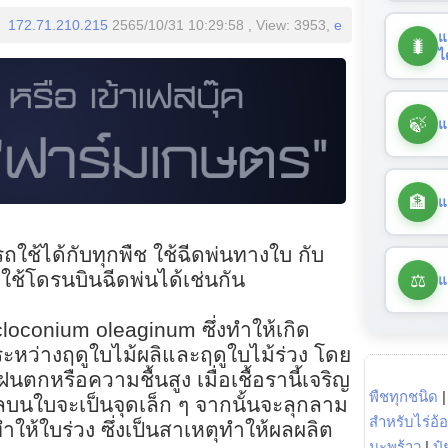
172.71.210.215
2565/10/31 10:29:58 , View: 3953,
e
แ
🐛
ไ
🍃
แ
🏦
แ
ช้ได้กับทุกพืช ใช้ฉีดพ่นทางใบ กับ
⚖️
ใช้โดรนบินฉีดพ่นได้เช่นกัน
แ
cloconium oleaginum ซึ่งทำให้เกิด
ว่างฤดูใบไม้ผลิและฤดูใบไม้ร่วง โดย
ีฝนตกหรือความชื้นสูง เมื่อเชื้อรานี้เจริญ
พืชทุกชนิด
นใบจะเป็นจุดเล็ก ๆ จากนั้นจะลุกลาม
สำหรับไร่อ้
้ใบร่วง ซึ่งเป็นสาเหตุทำให้ผลผลิต
มะพร้าว
|
ปุ