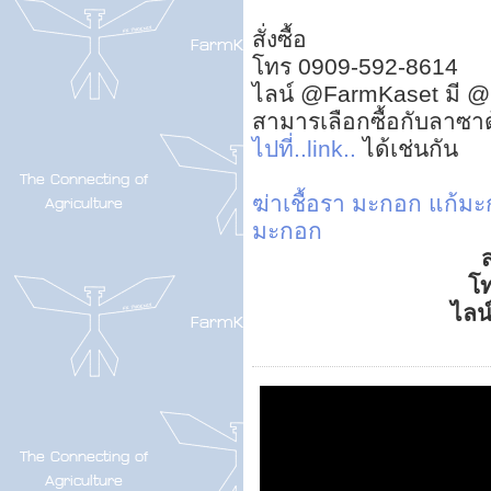
สั่งซื้อ
โทร 0909-592-8614
ไลน์ @FarmKaset มี @
สามารเลือกซื้อกับลาซา
ไปที่..link..
ได้เช่นกัน
ฆ่าเชื้อรา มะกอก
แก้มะ
มะกอก
ส
โ
ไลน