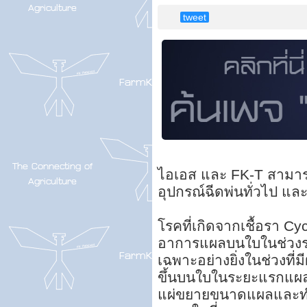
tweet
ไอเอส และ FK-T สามารถใ
อุปกรณ์ฉีดพ่นทั่วไป และ
โรคที่เกิดจากเชื้อรา Cy
อาการแผลบนใบในช่วงระห
เฉพาะอย่างยิ่งในช่วงที่ม
ขึ้นบนใบในระยะแรกแผลบ
แผ่ขยายขนาดแผลและทำให