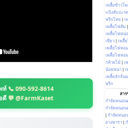
เพลี้ยข้าวโ
แป้งสับปะร
พริกไทย
|
เ
เพลี้ยไฟส้ม
เพลี้ยไฟหน่อ
เขียว
|
เพลี้
เพลี้ยไฟหอม
เพลี้ยไฟหอ
กล้วยไม้
|
เพ
น้อยหน่า
|
เ
เพลี้ยจักจั่น
พริก
พท์
📞 090-592-8614
สารช
อดี
💬 @FarmKaset
กำจัดหนอนศ
กำจัดหนอนม
|
กำจัดหนอ
ยางพารา
|
ก