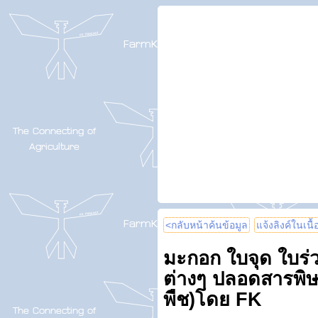
<กลับหน้าค้นข้อมูล
แจ้งลิงค์ในเนื
มะกอก ใบจุด ใบร่
ต่างๆ ปลอดสารพิษ
พืช)โดย FK