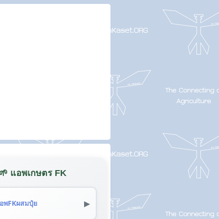
🌱 แอพเกษตร FK
▶
อพFKผสมปุ๋ย