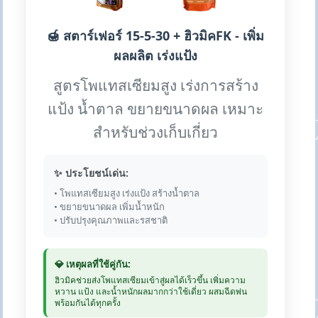
🍯 สตาร์เฟอร์ 15-5-30 + ฮิวมิคFK - เพิ่ม
ผลผลิต เร่งแป้ง
สูตรโพแทสเซียมสูง เร่งการสร้าง
แป้ง น้ำตาล ขยายขนาดผล เหมาะ
สำหรับช่วงเก็บเกี่ยว
✨ ประโยชน์เด่น:
• โพแทสเซียมสูง เร่งแป้ง สร้างน้ำตาล
• ขยายขนาดผล เพิ่มน้ำหนัก
• ปรับปรุงคุณภาพและรสชาติ
💎 เหตุผลที่ใช้คู่กัน:
ฮิวมิคช่วยส่งโพแทสเซียมเข้าสู่ผลได้เร็วขึ้น เพิ่มความ
หวาน แป้ง และน้ำหนักผลมากกว่าใช้เดี่ยว ผสมฉีดพ่น
พร้อมกันได้ทุกครั้ง