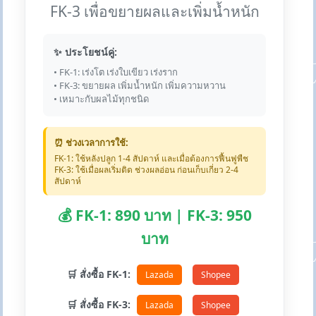
FK-3 เพื่อขยายผลและเพิ่มน้ำหนัก
✨ ประโยชน์คู่:
• FK-1: เร่งโต เร่งใบเขียว เร่งราก
• FK-3: ขยายผล เพิ่มน้ำหนัก เพิ่มความหวาน
• เหมาะกับผลไม้ทุกชนิด
⏰ ช่วงเวลาการใช้:
FK-1: ใช้หลังปลูก 1-4 สัปดาห์ และเมื่อต้องการฟื้นฟูพืช
FK-3: ใช้เมื่อผลเริ่มติด ช่วงผลอ่อน ก่อนเก็บเกี่ยว 2-4
สัปดาห์
💰 FK-1: 890 บาท | FK-3: 950
บาท
🛒 สั่งซื้อ FK-1:
Lazada
Shopee
🛒 สั่งซื้อ FK-3:
Lazada
Shopee