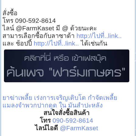
สั่งซื้อ
โทร 090-592-8614
ไลน์ @FarmKaset มี @ ด้วยนะคะ
สามารเลือกซื้อกับลาซาด้า
http://ไปที่..link..
และ ช้อปปี้
http://ไปที่..link..
ได้เช่นกัน
ยาฆ่าเพลี้ย
เร่งการเจริญเติบโต
กำจัดเพลี้ย
แมลงจำพวกปากดูด ใน มันสำปะหลัง
สนใจสั่งซื้อสินค้า
โทร
090-592-8614
ไลน์ไอดี
@FarmKaset