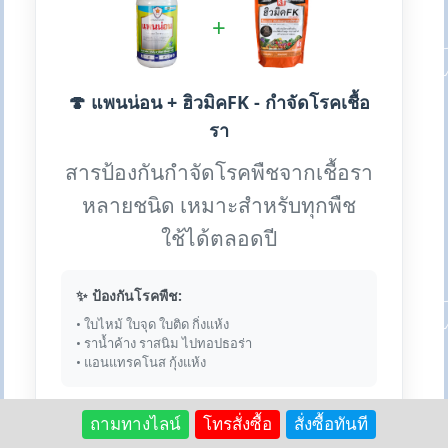
+
🍄 แพนน่อน + ฮิวมิคFK - กำจัดโรคเชื้อ
รา
สารป้องกันกำจัดโรคพืชจากเชื้อรา
หลายชนิด เหมาะสำหรับทุกพืช
ใช้ได้ตลอดปี
✨ ป้องกันโรคพืช:
• ใบไหม้ ใบจุด ใบติด กิ่งแห้ง
• ราน้ำค้าง ราสนิม ไปทอปธอร่า
• แอนแทรคโนส กุ้งแห้ง
ถามทางไลน์
โทรสั่งซื้อ
สั่งซื้อทันที
💎 เหตุผลที่ใช้คู่กัน:
ฮิวมิคช่วยเสริมความแข็งแรงให้พืช ทำให้ต้านทานโรค