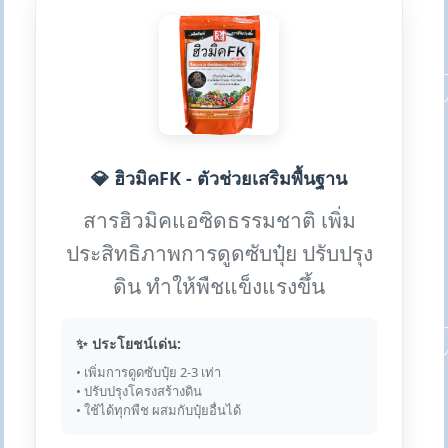
💎 ฮิวมิคFK - ตัวช่วยเสริมพื้นฐาน
สารฮิวมิคแอซิดธรรมชาติ เพิ่ม
ประสิทธิภาพการดูดซับปุ๋ย ปรับปรุง
ดิน ทำให้พืชแข็งแรงขึ้น
✨ ประโยชน์เด่น:
• เพิ่มการดูดซับปุ๋ย 2-3 เท่า
• ปรับปรุงโครงสร้างดิน
• ใช้ได้ทุกพืช ผสมกับปุ๋ยอื่นได้