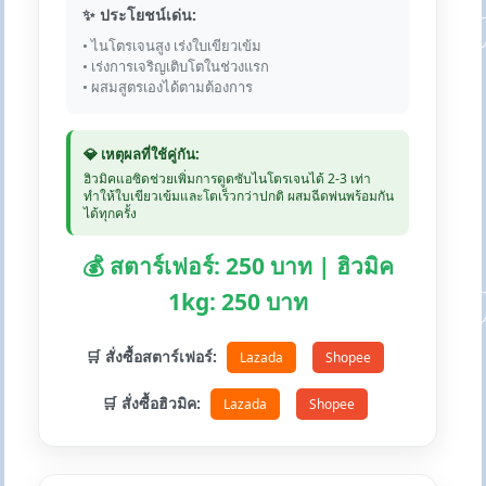
✨ ประโยชน์เด่น:
• ไนโตรเจนสูง เร่งใบเขียวเข้ม
• เร่งการเจริญเติบโตในช่วงแรก
• ผสมสูตรเองได้ตามต้องการ
💎 เหตุผลที่ใช้คู่กัน:
ฮิวมิคแอซิดช่วยเพิ่มการดูดซับไนโตรเจนได้ 2-3 เท่า
ทำให้ใบเขียวเข้มและโตเร็วกว่าปกติ ผสมฉีดพ่นพร้อมกัน
ได้ทุกครั้ง
💰 สตาร์เฟอร์: 250 บาท | ฮิวมิค
1kg: 250 บาท
🛒 สั่งซื้อสตาร์เฟอร์:
Lazada
Shopee
🛒 สั่งซื้อฮิวมิค:
Lazada
Shopee