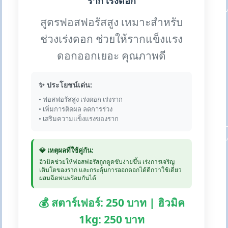
ราก เร่งดอก
สูตรฟอสฟอรัสสูง เหมาะสำหรับ
ช่วงเร่งดอก ช่วยให้รากแข็งแรง
ดอกออกเยอะ คุณภาพดี
✨ ประโยชน์เด่น:
• ฟอสฟอรัสสูง เร่งดอก เร่งราก
• เพิ่มการติดผล ลดการร่วง
• เสริมความแข็งแรงของราก
💎 เหตุผลที่ใช้คู่กัน:
ฮิวมิคช่วยให้ฟอสฟอรัสถูกดูดซับง่ายขึ้น เร่งการเจริญ
เติบโตของราก และกระตุ้นการออกดอกได้ดีกว่าใช้เดี่ยว
ผสมฉีดพ่นพร้อมกันได้
💰 สตาร์เฟอร์: 250 บาท | ฮิวมิค
1kg: 250 บาท