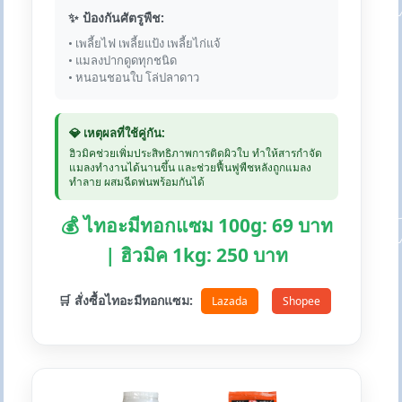
✨ ป้องกันศัตรูพืช:
• เพลี้ยไฟ เพลี้ยแป้ง เพลี้ยไก่แจ้
• แมลงปากดูดทุกชนิด
• หนอนชอนใบ โล่ปลาดาว
💎 เหตุผลที่ใช้คู่กัน:
ฮิวมิคช่วยเพิ่มประสิทธิภาพการติดผิวใบ ทำให้สารกำจัด
แมลงทำงานได้นานขึ้น และช่วยฟื้นฟูพืชหลังถูกแมลง
ทำลาย ผสมฉีดพ่นพร้อมกันได้
💰 ไทอะมีทอกแซม 100g: 69 บาท
| ฮิวมิค 1kg: 250 บาท
🛒 สั่งซื้อไทอะมีทอกแซม:
Lazada
Shopee