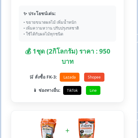
✨ ประโยชน์เด่น:
• ขยายขนาดผลไม้ เพิ่มน้ำหนัก
• เพิ่มความหวาน ปรับปรุงรสชาติ
• ใช้ได้กับผลไม้ทุกชนิด
💰 1ชุด (2กิโลกรัม) ราคา : 950
บาท
🛒 สั่งซื้อ FK-3:
Lazada
Shopee
📱 ช่องทางอื่น:
TikTok
Line
+