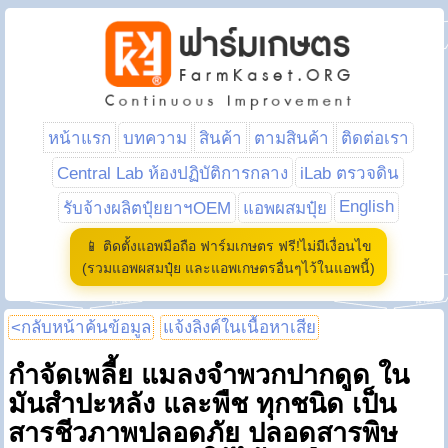
หน้าแรก
บทความ
สินค้า
ตามสินค้า
ติดต่อเรา
Central Lab ห้องปฏิบัติการกลาง
iLab ตรวจดิน
English
รับจ้างผลิตปุ๋ยยาฯOEM
แอพผสมปุ๋ย
📱 ติดตั้งแอพมือถือ ฟาร์มเกษตร ฟรี!ไม่มีเงื่อนไข
(รวมแอพผสมปุ๋ย และแอพเกษตรอื่นๆไว้ในแอพนี้)
<กลับหน้าค้นข้อมูล
แจ้งลิงค์ในเนื้อหาเสีย
กำจัดเพลี้ย แมลงจำพวกปากดูด ใน
มันสำปะหลัง และพืช ทุกชนิด เป็น
สารชีวภาพปลอดภัย ปลอดสารพิษ