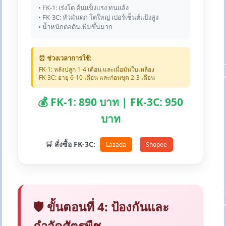
• FK-1: เร่งโต ต้นแข็งแรง ทนแล้ง
• FK-3C: หัวมันดก โตใหญ่ เปอร์เซ็นต์แป้งสูง
• น้ำหนักต่อต้นเพิ่มขึ้นมาก
⏰ ช่วงเวลาการใช้:
FK-1: หลังปลูก 1-4 เดือน และเมื่อมันใบเหลือง
FK-3C: อายุ 6-10 เดือน และก่อนขุด 2-3 เดือน
💰 FK-1: 890 บาท | FK-3C: 950
บาท
🛒 สั่งซื้อ FK-3C:
Lazada
Shopee
🛡️ ขั้นตอนที่ 4: ป้องกันและ
กำจัดศัตรูพืช