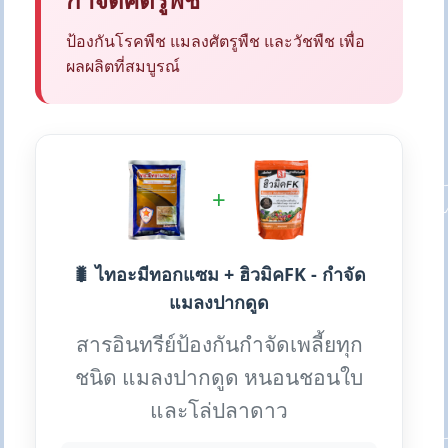
ป้องกันโรคพืช แมลงศัตรูพืช และวัชพืช เพื่อ
ผลผลิตที่สมบูรณ์
+
🐛 ไทอะมีทอกแซม + ฮิวมิคFK - กำจัด
แมลงปากดูด
สารอินทรีย์ป้องกันกำจัดเพลี้ยทุก
ชนิด แมลงปากดูด หนอนชอนใบ
และโล่ปลาดาว