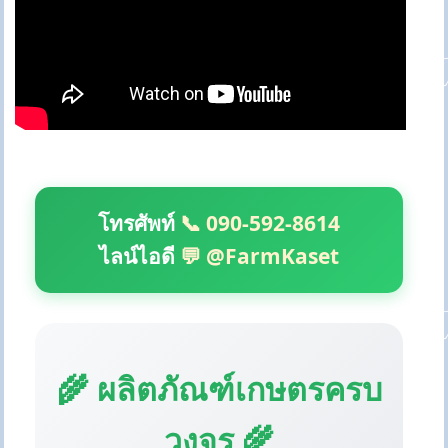
โทรศัพท์
📞 090-592-8614
ไลน์ไอดี
💬 @FarmKaset
🌾 ผลิตภัณฑ์เกษตรครบ
วงจร 🌾