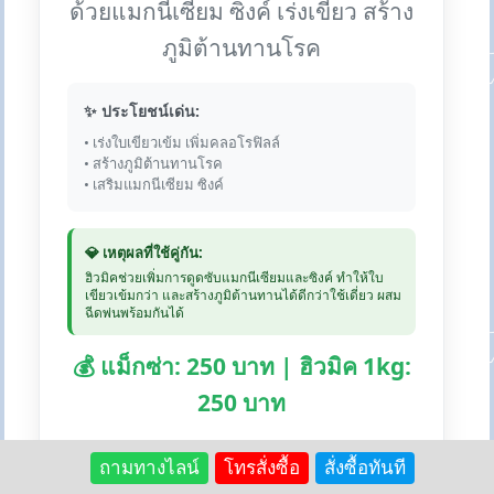
ด้วยแมกนีเซียม ซิงค์ เร่งเขียว สร้าง
ภูมิต้านทานโรค
✨ ประโยชน์เด่น:
• เร่งใบเขียวเข้ม เพิ่มคลอโรฟิลล์
• สร้างภูมิต้านทานโรค
• เสริมแมกนีเซียม ซิงค์
💎 เหตุผลที่ใช้คู่กัน:
ฮิวมิคช่วยเพิ่มการดูดซับแมกนีเซียมและซิงค์ ทำให้ใบ
เขียวเข้มกว่า และสร้างภูมิต้านทานได้ดีกว่าใช้เดี่ยว ผสม
ฉีดพ่นพร้อมกันได้
💰 แม็กซ่า: 250 บาท | ฮิวมิค 1kg:
250 บาท
🛒 สั่งซื้อแม็กซ่า:
Lazada
Shopee
ถามทางไลน์
โทรสั่งซื้อ
สั่งซื้อทันที