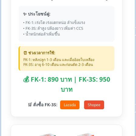
✨ ประโยชน์คู่:
• FK-1: เร่งโต เร่งแตกหน่อ ลำแข็งแรง
• FK-3S: ลำสูง ปล้องยาว เพิ่มค่า CCS
• น้ำหนักต่อลำเพิ่มขึ้น
⏰ ช่วงเวลาการใช้:
FK-1: หลังปลูก 1-3 เดือน และเมื่ออ้อยใบเหลือง
FK-3S: อายุ 6-10 เดือน และก่อนตัด 2-3 เดือน
💰 FK-1: 890 บาท | FK-3S: 950
บาท
🛒 สั่งซื้อ FK-3S:
Lazada
Shopee