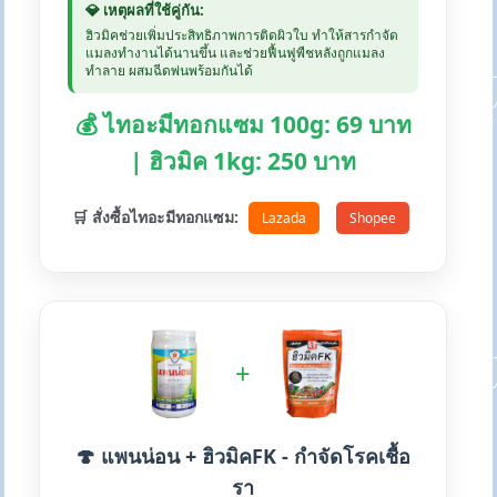
💎 เหตุผลที่ใช้คู่กัน:
ฮิวมิคช่วยเพิ่มประสิทธิภาพการติดผิวใบ ทำให้สารกำจัด
แมลงทำงานได้นานขึ้น และช่วยฟื้นฟูพืชหลังถูกแมลง
ทำลาย ผสมฉีดพ่นพร้อมกันได้
💰 ไทอะมีทอกแซม 100g: 69 บาท
| ฮิวมิค 1kg: 250 บาท
🛒 สั่งซื้อไทอะมีทอกแซม:
Lazada
Shopee
+
🍄 แพนน่อน + ฮิวมิคFK - กำจัดโรคเชื้อ
รา