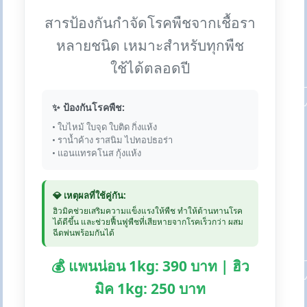
สารป้องกันกำจัดโรคพืชจากเชื้อรา
หลายชนิด เหมาะสำหรับทุกพืช
ใช้ได้ตลอดปี
✨ ป้องกันโรคพืช:
• ใบไหม้ ใบจุด ใบติด กิ่งแห้ง
• ราน้ำค้าง ราสนิม ไปทอปธอร่า
• แอนแทรคโนส กุ้งแห้ง
💎 เหตุผลที่ใช้คู่กัน:
ฮิวมิคช่วยเสริมความแข็งแรงให้พืช ทำให้ต้านทานโรค
ได้ดีขึ้น และช่วยฟื้นฟูพืชที่เสียหายจากโรคเร็วกว่า ผสม
ฉีดพ่นพร้อมกันได้
💰 แพนน่อน 1kg: 390 บาท | ฮิว
มิค 1kg: 250 บาท