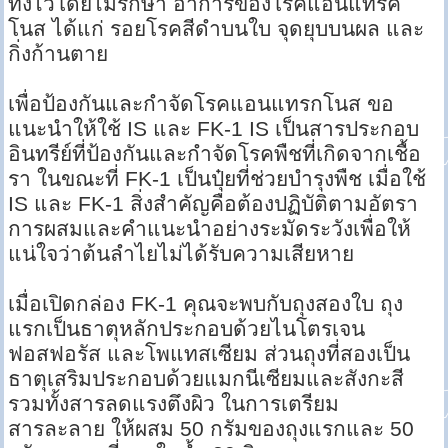
ทิ้งไว้โดยไม่รักษา อาการของโรคแอนแทรค
โนส ได้แก่ รอยโรคสีดำบนใบ จุดยุบบนผล และ
กิ่งก้านตาย
เพื่อป้องกันและกำจัดโรคแอนแทรกโนส ขอ
แนะนำให้ใช้ IS และ FK-1 IS เป็นสารประกอบ
อินทรีย์ที่ป้องกันและกำจัดโรคพืชที่เกิดจากเชื้อ
รา ในขณะที่ FK-1 เป็นปุ๋ยที่ช่วยบำรุงพืช เมื่อใช้
IS และ FK-1 สิ่งสำคัญคือต้องปฏิบัติตามอัตรา
การผสมและคำแนะนำอย่างระมัดระวังเพื่อให้
แน่ใจว่าต้นลำไยไม่ได้รับความเสียหาย
เมื่อเปิดกล่อง FK-1 คุณจะพบกับถุงสองใบ ถุง
แรกเป็นธาตุหลักประกอบด้วยไนโตรเจน
ฟอสฟอรัส และโพแทสเซียม ส่วนถุงที่สองเป็น
ธาตุเสริมประกอบด้วยแมกนีเซียมและสังกะสี
รวมทั้งสารลดแรงตึงผิว ในการเตรียม
สารละลาย ให้ผสม 50 กรัมของถุงแรกและ 50