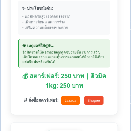
✨ ประโยชน์เด่น:
• ฟอสฟอรัสสูง เร่งดอก เร่งราก
• เพิ่มการติดผล ลดการร่วง
• เสริมความแข็งแรงของราก
💎 เหตุผลที่ใช้คู่กัน:
ฮิวมิคช่วยให้ฟอสฟอรัสถูกดูดซับง่ายขึ้น เร่งการเจริญ
เติบโตของราก และกระตุ้นการออกดอกได้ดีกว่าใช้เดี่ยว
ผสมฉีดพ่นพร้อมกันได้
💰 สตาร์เฟอร์: 250 บาท | ฮิวมิค
1kg: 250 บาท
🛒 สั่งซื้อสตาร์เฟอร์:
Lazada
Shopee