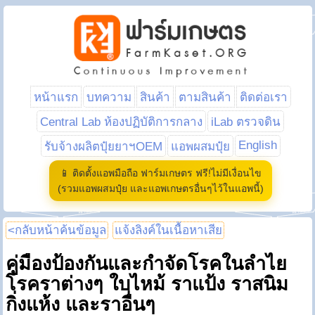
หน้าแรก
บทความ
สินค้า
ตามสินค้า
ติดต่อเรา
Central Lab ห้องปฏิบัติการกลาง
iLab ตรวจดิน
English
รับจ้างผลิตปุ๋ยยาฯOEM
แอพผสมปุ๋ย
📱 ติดตั้งแอพมือถือ ฟาร์มเกษตร ฟรี!ไม่มีเงื่อนไข
(รวมแอพผสมปุ๋ย และแอพเกษตรอื่นๆไว้ในแอพนี้)
<กลับหน้าค้นข้อมูล
แจ้งลิงค์ในเนื้อหาเสีย
คู่มืองป้องกันและกำจัดโรคในลำไย
โรคราต่างๆ ใบไหม้ ราแป้ง ราสนิม
กิ่งแห้ง และราอื่นๆ