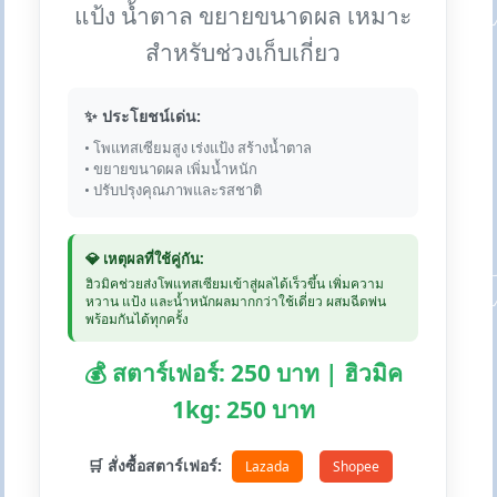
แป้ง น้ำตาล ขยายขนาดผล เหมาะ
สำหรับช่วงเก็บเกี่ยว
✨ ประโยชน์เด่น:
• โพแทสเซียมสูง เร่งแป้ง สร้างน้ำตาล
• ขยายขนาดผล เพิ่มน้ำหนัก
• ปรับปรุงคุณภาพและรสชาติ
💎 เหตุผลที่ใช้คู่กัน:
ฮิวมิคช่วยส่งโพแทสเซียมเข้าสู่ผลได้เร็วขึ้น เพิ่มความ
หวาน แป้ง และน้ำหนักผลมากกว่าใช้เดี่ยว ผสมฉีดพ่น
พร้อมกันได้ทุกครั้ง
💰 สตาร์เฟอร์: 250 บาท | ฮิวมิค
1kg: 250 บาท
🛒 สั่งซื้อสตาร์เฟอร์:
Lazada
Shopee