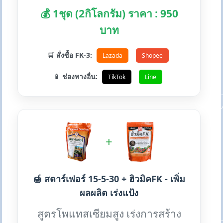
💰 1ชุด (2กิโลกรัม) ราคา : 950
บาท
🛒 สั่งซื้อ FK-3:
Lazada
Shopee
📱 ช่องทางอื่น:
TikTok
Line
+
🍯 สตาร์เฟอร์ 15-5-30 + ฮิวมิคFK - เพิ่ม
ผลผลิต เร่งแป้ง
สูตรโพแทสเซียมสูง เร่งการสร้าง