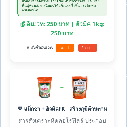
ฮิวมิคช่วยลดความเครียดของพืชจากสารเคมี และช่วย
ฟื้นฟูพืชหลังการฉีดพ่นให้แข็งแรงเร็วขึ้น ผสมฉีดพ่น
พร้อมกันได้
💰 อินเวท: 250 บาท | ฮิวมิค 1kg:
250 บาท
🛒 สั่งซื้ออินเวท:
Lazada
Shopee
+
💚 แม็กซ่า + ฮิวมิคFK - สร้างภูมิต้านทาน
สารสังเคราะห์คลอโรฟิลล์ ประกอบ