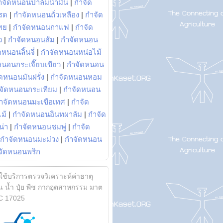
ำจัดหนอนปาล์มน้ำมัน
|
กำจัด
รด
|
กำจัดหนอนถั่วเหลือง
|
กำจัด
ทย
|
กำจัดหนอนกาแฟ
|
กำจัด
ว
|
กำจัดหนอนส้ม
|
กำจัดหนอน
หนอนลิ้นจี่
|
กำจัดหนอนหน่อไม้
หนอนกระเจี๊ยบเขียว
|
กำจัดหนอน
ดหนอนมันฝรั่ง
|
กำจัดหนอนหอม
จัดหนอนกระเทียม
|
กำจัดหนอน
ำจัดหนอนมะเขือเทศ
|
กำจัด
ม้
|
กำจัดหนอนอินทผาลัม
|
กำจัด
น่า
|
กำจัดหนอนชมพู่
|
กำจัด
กำจัดหนอนมะม่วง
|
กำจัดหนอน
จัดหนอนพริก
้ใช้บริการตรวจวิเคราะห์ค่าธาตุ
 น้ำ ปุ๋ย พืช กากอุตสาหกรรม มาต
C 17025