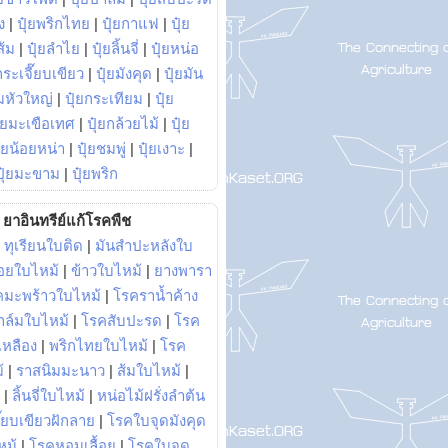
ง
|
ปุ๋ยพริกไทย
|
ปุ๋ยกาแฟ
|
ปุ๋ย
ส้ม
|
ปุ๋ยลำไย
|
ปุ๋ยลิ้นจี่
|
ปุ๋ยหน่อ
กระเจี๊ยบเขียว
|
ปุ๋ยมังคุด
|
ปุ๋ยมัน
มหัวใหญ่
|
ปุ๋ยกระเทียม
|
ปุ๋ย
ุ๋ยมะเขือเทศ
|
ปุ๋ยกล้วยไม้
|
ปุ๋ย
ุ๋ยน้อยหน่า
|
ปุ๋ยชมพู่
|
ปุ๋ยเงาะ
|
ปุ๋ยมะขาม
|
ปุ๋ยพริก
ยาอินทรีย์แก้โรคพืช
|
ทุเรียนใบติด
|
มันสำปะหลังใบ
อยใบไหม้
|
ข้าวใบไหม้
|
ยางพารา
คมะพร้าวใบไหม้
|
โรคราน้ำค้าง
าล์มใบไหม้
|
โรคสับปะรด
|
โรค
วเหลือง
|
พริกไทยใบไหม้
|
โรค
้
|
ราสนิมมะนาว
|
ส้มใบไหม้
|
|
ลิ้นจี่ใบไหม้
|
หน่อไม้ฝรั่งลำต้น
ี๊ยบเขียวฝักลาย
|
โรคใบจุดมังคุด
หม้
|
โรคหอมเลื้อย
|
โรคใบจุด