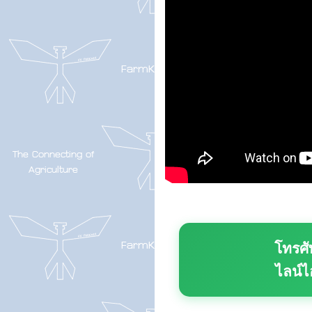
โทรศั
ไลน์ไ