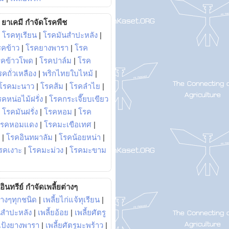
ยาเคมี กำจัดโรคพืช
|
โรคทุเรียน
|
โรคมันสำปะหลัง
|
รคข้าว
|
โรคยางพารา
|
โรค
รคข้าวโพด
|
โรคปาล์ม
|
โรค
รคถั่วเหลือง
|
พริกไทยใบไหม้
|
โรคมะนาว
|
โรคส้ม
|
โรคลำไย
|
คหน่อไม้ฝรั่ง
|
โรคกระเจี๊ยบเขียว
|
โรคมันฝรั่ง
|
โรคหอม
|
โรค
โรคหอมแดง
|
โรคมะเขือเทศ
|
|
โรคอินทผาลัม
|
โรคน้อยหน่า
|
รคเงาะ
|
โรคมะม่วง
|
โรคมะขาม
อินทรีย์ กำจัดเพลี้ยต่างๆ
่างๆทุกชนิด
|
เพลี้ยไก่แจ้ทุเรียน
|
ันสำปะหลัง
|
เพลี้ยอ้อย
|
เพลี้ยศัตรู
ยแป้งยางพารา
|
เพลี้ยศัตรูมะพร้าว
|