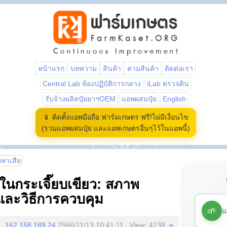
หน้าแรก
บทความ
สินค้า
ตามสินค้า
ติดต่อเรา
Central Lab ห้องปฏิบัติการกลาง
iLab ตรวจดิน
รับจ้างผลิตปุ๋ยยาฯOEM
แอพผสมปุ๋ย
English
📱 ติดตั้งแอพมือถือ ฟาร์มเกษตร ฟรี!ไม่มีเงื่อนไข
(รวมแอพผสมปุ๋ย และแอพเกษตรอื่นๆไว้ในแอพนี้)
้อหาเสีย
กระเจี๊ยบเขียว: สภาพ
และวิธีการควบคุม
🌱
แ
162.158.189.24
2566/11/13 10:41:11 , View: 4238,
e