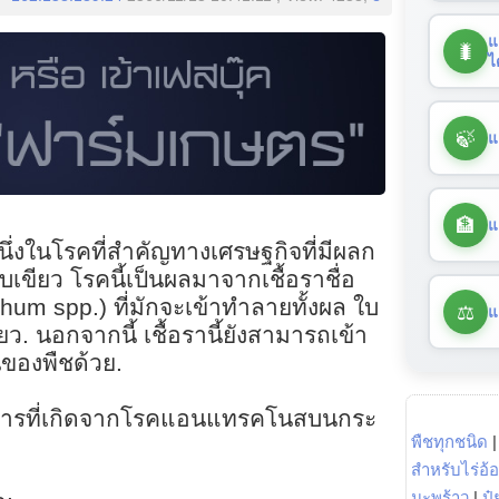
แ
🐛
ไ
🍃
แ
🏦
แ
งในโรคที่สำคัญทางเศรษฐกิจที่มีผลก
เขียว โรคนี้เป็นผลมาจากเชื้อราชื่อ
hum spp.) ที่มักจะเข้าทำลายทั้งผล ใบ
⚖️
แ
ว. นอกจากนี้ เชื้อรานี้ยังสามารถเข้า
ของพืชด้วย.
การที่เกิดจากโรคแอนแทรคโนสบนกระ
พืชทุกชนิด
สำหรับไร่อ้
มะพร้าว
|
ปุ