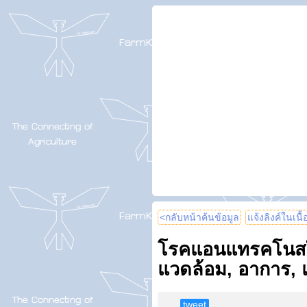
<กลับหน้าค้นข้อมูล
แจ้งลิงค์ในเนื
โรคแอนแทรคโนสใน
แวดล้อม, อาการ, 
tweet