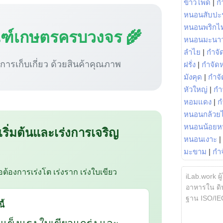
ข้าวโพด
|
ก
หนอนสับปะ
หนอนพริกไ
ณฑ์เกษตรครบวงจร 🌾
หนอนมะนา
ลำไย
|
กำจัด
ู่การเก็บเกี่ยว ด้วยสินค้าคุณภาพ
ฝรั่ง
|
กำจัด
มังคุด
|
กำจั
หัวใหญ่
|
กำ
หอมแดง
|
ก
หนอนกล้วยไ
หนอนน้อยห
 เริ่มต้นและเร่งการเจริญ
หนอนเงาะ
|
มะขาม
|
กำ
ือต้องการเร่งโต เร่งราก เร่งใบเขียว
iLab.work ผู
อาหารใน ดิน
ฐาน ISO/IE
ี้
กแข็งแรง ใบเขียวแกร่ง และ