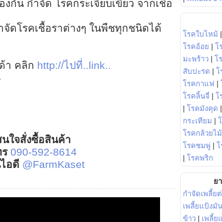
้องกัน กำจัด โรคกระเจี๊ยบเขียว จากเชื้อ
ัดโรคเชื้อราต่างๆ ในพืชทุกชนิดได้
โรคใบไหม้
โรคอ้อย
|
โ
มะพร้าว
|
โ
าด้า คลิก
http://ไปที่..link..
สับปะรด
|
โ
4
โรคกาแฟ
|
โรคลิ้นจี่
|
โร
|
โรคมังคุด
กระเทียม
|
โรคกล้วยไม้
นใจสั่งซื้อสินค้า
โรคชมพู่
|
โ
ทร
090-592-8614
|
โรคพริก
์ไอดี
@FarmKaset
ยา
กำจัดเพลี้ยต
เพลี้ยแป้งม
ข้าว
|
เพลี้