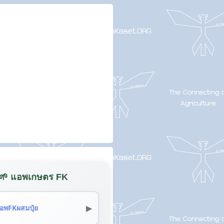
🌱 แอพเกษตร FK
▶
อพFKผสมปุ๋ย