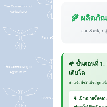
🌾 ผลิตภั
จากเริ่มปลูก ส
🌱 ขั้นตอนที่ 1:
เติบโต
สำหรับพืชที่เพิ่งปลูกหร
🎯 เป้าหมายขั้นตอนน
ช่วยให้พืชมีรา