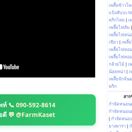
เพลี้ยข้าวโ
แป้งสับปะร
พริกไทย
|
เ
เพลี้ยไฟส้ม
เพลี้ยไฟหน่อ
เขียว
|
เพลี้
เพลี้ยไฟหอม
เพลี้ยไฟหอ
กล้วยไม้
|
เพ
น้อยหน่า
|
เ
เพลี้ยจักจั่น
พริก
สารช
พท์
📞 090-592-8614
กำจัดหนอนศ
กำจัดหนอนม
อดี
💬 @FarmKaset
|
กำจัดหนอ
ยางพารา
|
ก