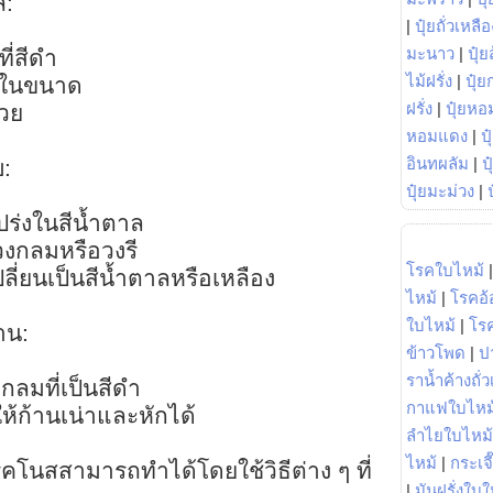
ล:
|
ปุ๋ยถั่วเหลือ
มะนาว
|
ปุ๋ย
ี่สีดำ
ไม้ฝรั่ง
|
ปุ๋ย
้นในขนาด
ฝรั่ง
|
ปุ๋ยหอ
้วย
หอมแดง
|
ป
อินทผลัม
|
ป
:
ปุ๋ยมะม่วง
|
โปร่งในสีน้ำตาล
วงกลมหรือวงรี
โรคใบไหม้
ลี่ยนเป็นสีน้ำตาลหรือเหลือง
ไหม้
|
โรคอ้
ใบไหม้
|
โร
าน:
ข้าวโพด
|
ป
ราน้ำค้างถั่
กลมที่เป็นสีดำ
กาแฟใบไหม
ห้ก้านเน่าและหักได้
ลำไยใบไหม้
ไหม้
|
กระเจ
นสสามารถทำได้โดยใช้วิธีต่าง ๆ ที่
|
มันฝรั่งใบใ