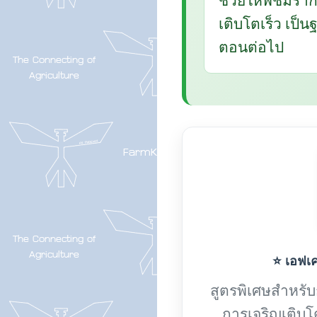
เติบโตเร็ว เป็
ตอนต่อไป
⭐ เอฟเค-
สูตรพิเศษสำหรับกา
การเจริญเติบโ