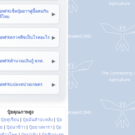
อพFKเช็คปุ๋ยยาฯคู่นี้ผสมกัน
▶
ด้ไหม
▶
อพFKตรวจพืชเป็นโรคอะไร
▶
อพFKคำนวณเงินกู้ ธกส.
▶
อพFKแปลงหน่วยเกษตร
ปุ๋ยคุณภาพสูง
|
ปุ๋ยทุเรียน
|
ปุ๋ยมันสำปะหลัง
|
ปุ๋ย
อย
|
ปุ๋ยนาข้าว
|
ปุ๋ยยางพารา
|
ปุ๋ย
๋ยข้าวโพด
|
ปุ๋ยปาล์ม
|
ปุ๋ยสับปะรด