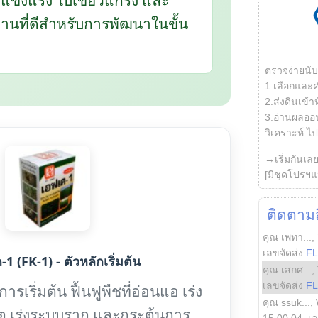
นฐานที่ดีสำหรับการพัฒนาในขั้น
ตรวจง่ายนั
1.เลือกและ
2.ส่งดินเข้า
3.อ่านผลออน
วิเคราะห์ ไปต
→เริ่มกันเล
[มีชุดโปรฯแ
ติดตามสิ
คุณ เพทา...
,
เลขจัดส่ง
F
1 (FK-1) - ตัวหลักเริ่มต้น
คุณ เสกศ...
,
เลขจัดส่ง
F
รเริ่มต้น ฟื้นฟูพืชที่อ่อนแอ เร่ง
คุณ ssuk...
,
ต เร่งระบบราก และกระตุ้นการ
15:00:04
, เ