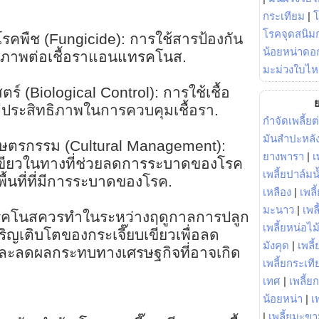
กระเทียม
|
โรคจุดสนิมก
รคพืช (Fungicide): การใช้สารป้องกัน
น้อยหน่าดอก
ทธิภาพต่อเชื้อราแอนแทรคโนส.
มะม่วงใบไห
์ (Biological Control): การใช้เชื้อ
ย
ี่มีประสิทธิภาพในการควบคุมเชื้อรา.
กำจัดเพลี้ยต
มันสำปะหลั
ษตรกรรม (Cultural Management):
ยางพารา
|
เ
เขียวในทางที่ช่วยลดการระบาดของโรค
เพลี้ยปาล์มน
ื้นที่ที่มีการระบาดของโรค.
เหลือง
|
เพลี
มะนาว
|
เพล
คโนสควรทำในระหว่างฤดูกาลการปลูก
เพลี้ยหน่อไม้
ิญเติบโตของกระเจี๊ยบเขียวเพื่อลด
มังคุด
|
เพลี้
คและลดผลกระทบทางเศรษฐกิจที่อาจเกิด
เพลี้ยกระเที
เทศ
|
เพลี้ย
น้อยหน่า
|
เ
|
เพลี้ยมะข