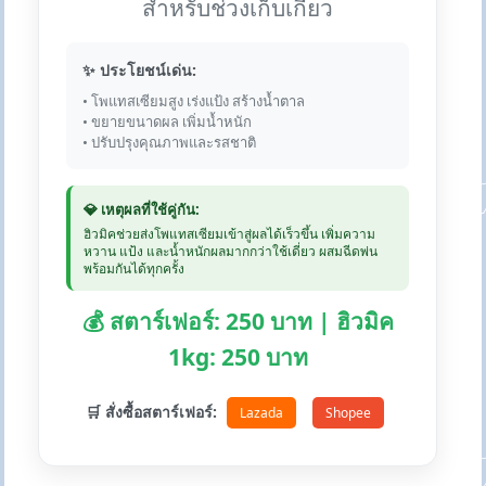
สำหรับช่วงเก็บเกี่ยว
✨ ประโยชน์เด่น:
• โพแทสเซียมสูง เร่งแป้ง สร้างน้ำตาล
• ขยายขนาดผล เพิ่มน้ำหนัก
• ปรับปรุงคุณภาพและรสชาติ
💎 เหตุผลที่ใช้คู่กัน:
ฮิวมิคช่วยส่งโพแทสเซียมเข้าสู่ผลได้เร็วขึ้น เพิ่มความ
หวาน แป้ง และน้ำหนักผลมากกว่าใช้เดี่ยว ผสมฉีดพ่น
พร้อมกันได้ทุกครั้ง
💰 สตาร์เฟอร์: 250 บาท | ฮิวมิค
1kg: 250 บาท
🛒 สั่งซื้อสตาร์เฟอร์:
Lazada
Shopee