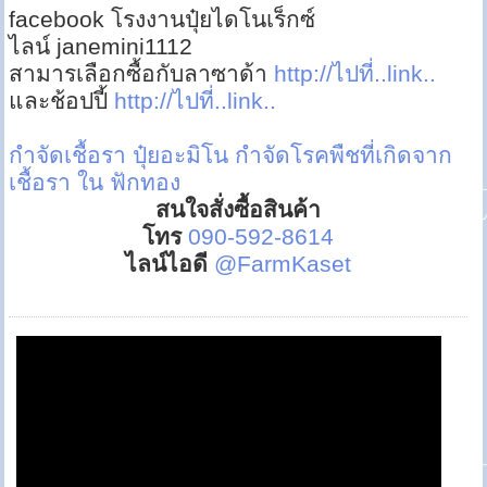
facebook โรงงานปุ๋ยไดโนเร็กซ์
ไลน์ janemini1112
สามารเลือกซื้อกับลาซาด้า
http://ไปที่..link..
และช้อปปี้
http://ไปที่..link..
กำจัดเชื้อรา
ปุ๋ยอะมิโน
กำจัดโรคพืชที่เกิดจาก
เชื้อรา ใน ฟักทอง
สนใจสั่งซื้อสินค้า
โทร
090-592-8614
ไลน์ไอดี
@FarmKaset