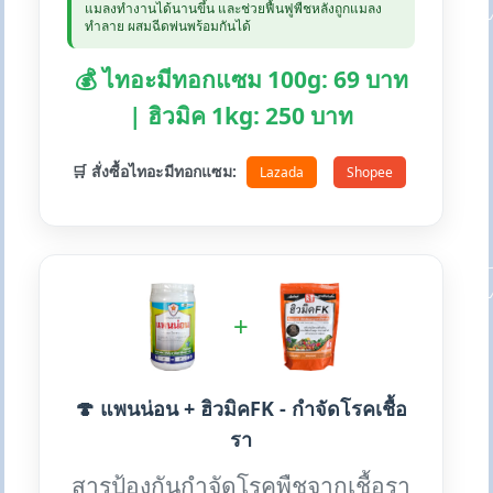
แมลงทำงานได้นานขึ้น และช่วยฟื้นฟูพืชหลังถูกแมลง
ทำลาย ผสมฉีดพ่นพร้อมกันได้
💰 ไทอะมีทอกแซม 100g: 69 บาท
| ฮิวมิค 1kg: 250 บาท
🛒 สั่งซื้อไทอะมีทอกแซม:
Lazada
Shopee
+
🍄 แพนน่อน + ฮิวมิคFK - กำจัดโรคเชื้อ
รา
สารป้องกันกำจัดโรคพืชจากเชื้อรา