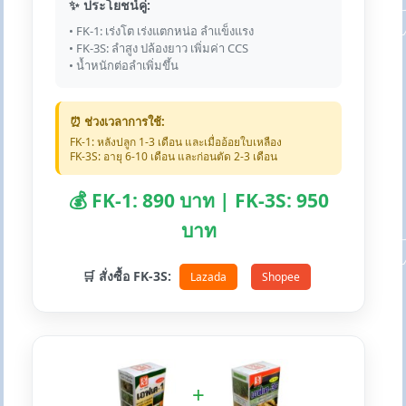
✨ ประโยชน์คู่:
• FK-1: เร่งโต เร่งแตกหน่อ ลำแข็งแรง
• FK-3S: ลำสูง ปล้องยาว เพิ่มค่า CCS
• น้ำหนักต่อลำเพิ่มขึ้น
⏰ ช่วงเวลาการใช้:
FK-1: หลังปลูก 1-3 เดือน และเมื่ออ้อยใบเหลือง
FK-3S: อายุ 6-10 เดือน และก่อนตัด 2-3 เดือน
💰 FK-1: 890 บาท | FK-3S: 950
บาท
🛒 สั่งซื้อ FK-3S:
Lazada
Shopee
+