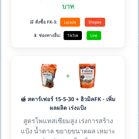
บาท
🛒 สั่งซื้อ FK-3:
Lazada
Shopee
📱 ช่องทางอื่น:
TikTok
Line
+
🍯 สตาร์เฟอร์ 15-5-30 + ฮิวมิคFK - เพิ่ม
ผลผลิต เร่งแป้ง
สูตรโพแทสเซียมสูง เร่งการสร้าง
แป้ง น้ำตาล ขยายขนาดผล เหมาะ