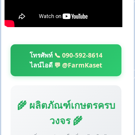
โทรศัพท์
📞 090-592-8614
ไลน์ไอดี
💬 @FarmKaset
🌾 ผลิตภัณฑ์เกษตรครบ
วงจร 🌾