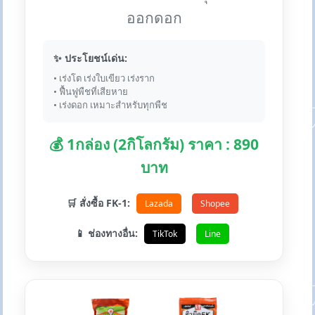
ออกดอก
✨ ประโยชน์เด่น:
• เร่งโต เร่งใบเขียว เร่งราก
• ฟื้นฟูพืชที่เสียหาย
• เร่งดอก เหมาะสำหรับทุกพืช
💰 1กล่อง (2กิโลกรัม) ราคา : 890
บาท
🛒 สั่งซื้อ FK-1:
Lazada
Shopee
📱 ช่องทางอื่น:
TikTok
Line