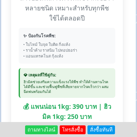
หลายชนิด เหมาะสำหรับทุกพืช
ใช้ได้ตลอดปี
✨ ป้องกันโรคพืช:
• ใบไหม้ ใบจุด ใบติด กิ่งแห้ง
• ราน้ำค้าง ราสนิม ไปทอปธอร่า
• แอนแทรคโนส กุ้งแห้ง
💎 เหตุผลที่ใช้คู่กัน:
ฮิวมิคช่วยเสริมความแข็งแรงให้พืช ทำให้ต้านทานโรค
ได้ดีขึ้น และช่วยฟื้นฟูพืชที่เสียหายจากโรคเร็วกว่า ผสม
ฉีดพ่นพร้อมกันได้
💰 แพนน่อน 1kg: 390 บาท | ฮิว
มิค 1kg: 250 บาท
ถามทางไลน์
โทรสั่งซื้อ
สั่งซื้อทันที
🛒 สั่งซื้อแพนน่อน:
Lazada
Shopee