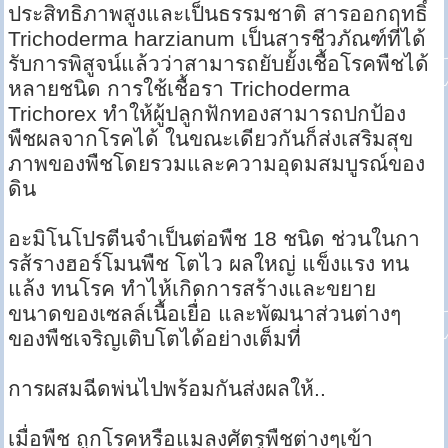
ประสิทธิภาพสูงและเป็นธรรมชาติ สารออกฤทธิ์
Trichoderma harzianum เป็นสารชีวภัณฑ์ที่ได้
รับการพิสูจน์แล้วว่าสามารถยับยั้งเชื้อโรคพืชได้
หลายชนิด การใช้เชื้อรา Trichoderma
Trichorex ทำให้ผู้ปลูกฟักทองสามารถปกป้อง
พืชผลจากโรคได้ ในขณะเดียวกันก็ส่งเสริมสุข
ภาพของพืชโดยรวมและความอุดมสมบูรณ์ของ
ดิน
อะมิโนโปรตีนจำเป็นต่อพืช 18 ชนิด ช่วนในกา
รส้รางฮอร์โมนพืช โตไว ผลใหญ่ แข็งแรง ทน
แล้ง ทนโรค ทำไห้เกิดการสร้างและขยาย
ขนาดของเซลล์เนื้อเยื่อ และพัฒนาส่วนต่างๆ
ของพืชเจริญเติบโตได้อย่างเต็มที่
การผสมฉีดพ่นไปพร้อมกันส่งผลให้..
เมื่อพืช ถูกโรคหรือแมลงศัตรูพืชต่างๆเข้า