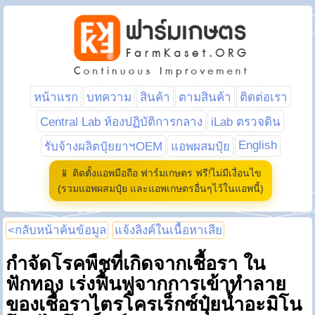
หน้าแรก
บทความ
สินค้า
ตามสินค้า
ติดต่อเรา
Central Lab ห้องปฏิบัติการกลาง
iLab ตรวจดิน
English
รับจ้างผลิตปุ๋ยยาฯOEM
แอพผสมปุ๋ย
📱 ติดตั้งแอพมือถือ ฟาร์มเกษตร ฟรี!ไม่มีเงื่อนไข
(รวมแอพผสมปุ๋ย และแอพเกษตรอื่นๆไว้ในแอพนี้)
<กลับหน้าค้นข้อมูล
แจ้งลิงค์ในเนื้อหาเสีย
กำจัดโรคพืชที่เกิดจากเชื้อรา ใน
ฟักทอง เร่งฟื้นฟูจากการเข้าทำลาย
ของเชื้อราไตรโครเร็กซ์ปุ๋ยน้ำอะมิโน